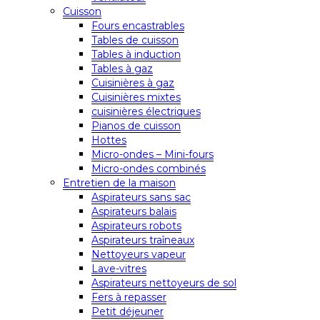
Cuisson
Fours encastrables
Tables de cuisson
Tables à induction
Tables à gaz
Cuisinières à gaz
Cuisinières mixtes
cuisinières électriques
Pianos de cuisson
Hottes
Micro-ondes – Mini-fours
Micro-ondes combinés
Entretien de la maison
Aspirateurs sans sac
Aspirateurs balais
Aspirateurs robots
Aspirateurs traîneaux
Nettoyeurs vapeur
Lave-vitres
Aspirateurs nettoyeurs de sol
Fers à repasser
Petit déjeuner