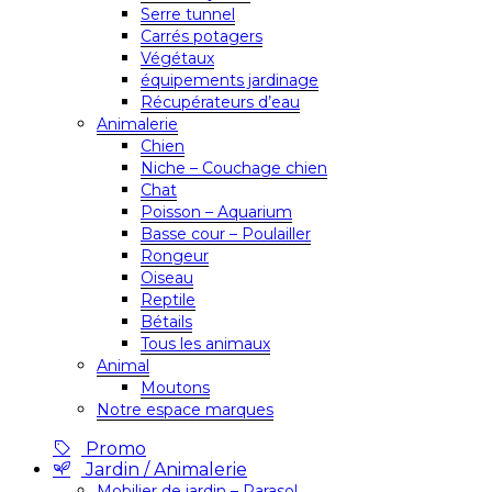
Serre tunnel
Carrés potagers
Végétaux
équipements jardinage
Récupérateurs d’eau
Animalerie
Chien
Niche – Couchage chien
Chat
Poisson – Aquarium
Basse cour – Poulailler
Rongeur
Oiseau
Reptile
Bétails
Tous les animaux
Animal
Moutons
Notre espace marques
Promo
Jardin / Animalerie
Mobilier de jardin – Parasol