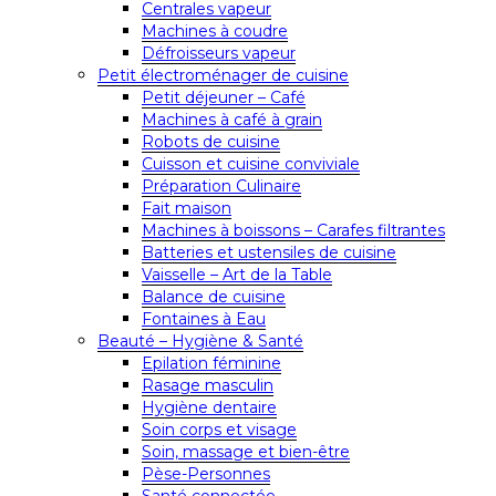
Centrales vapeur
Machines à coudre
Défroisseurs vapeur
Petit électroménager de cuisine
Petit déjeuner – Café
Machines à café à grain
Robots de cuisine
Cuisson et cuisine conviviale
Préparation Culinaire
Fait maison
Machines à boissons – Carafes filtrantes
Batteries et ustensiles de cuisine
Vaisselle – Art de la Table
Balance de cuisine
Fontaines à Eau
Beauté – Hygiène & Santé
Epilation féminine
Rasage masculin
Hygiène dentaire
Soin corps et visage
Soin, massage et bien-être
Pèse-Personnes