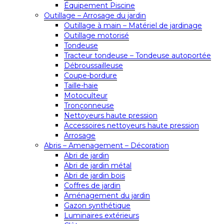
Équipement Piscine
Outillage – Arrosage du jardin
Outillage à main – Matériel de jardinage
Outillage motorisé
Tondeuse
Tracteur tondeuse – Tondeuse autoportée
Débroussailleuse
Coupe-bordure
Taille-haie
Motoculteur
Tronçonneuse
Nettoyeurs haute pression
Accessoires nettoyeurs haute pression
Arrosage
Abris – Amenagement – Décoration
Abri de jardin
Abri de jardin métal
Abri de jardin bois
Coffres de jardin
Aménagement du jardin
Gazon synthétique
Luminaires extérieurs