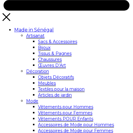
Made in Sénégal
Artisanat
Sacs & Accessoires
Bijoux
Tissus & Pagnes
Chaussures
Œuvres D’Art
Décoration
Objets Décoratifs
Meubles
Textiles pour la maison
Articles de jardin
Mode
Vêtements pour Hommes
Vêtements pour Femmes
Vêtements POUR Enfants
Accessoires de Mode pour Hommes
Accessoires de Mode pour Femmes