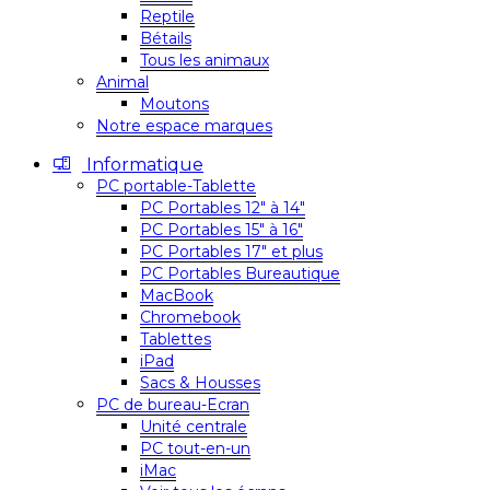
Reptile
Bétails
Tous les animaux
Animal
Moutons
Notre espace marques
Informatique
PC portable-Tablette
PC Portables 12″ à 14″
PC Portables 15″ à 16″
PC Portables 17″ et plus
PC Portables Bureautique
MacBook
Chromebook
Tablettes
iPad
Sacs & Housses
PC de bureau-Ecran
Unité centrale
PC tout-en-un
iMac