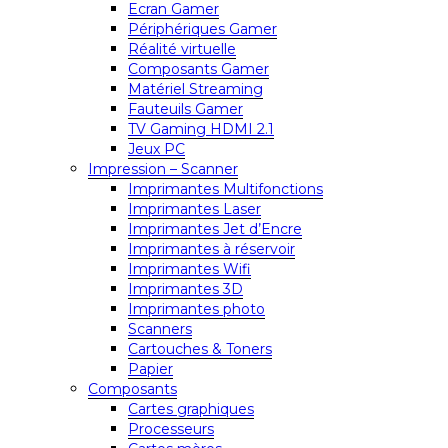
Ecran Gamer
Périphériques Gamer
Réalité virtuelle
Composants Gamer
Matériel Streaming
Fauteuils Gamer
TV Gaming HDMI 2.1
Jeux PC
Impression – Scanner
Imprimantes Multifonctions
Imprimantes Laser
Imprimantes Jet d’Encre
Imprimantes à réservoir
Imprimantes Wifi
Imprimantes 3D
Imprimantes photo
Scanners
Cartouches & Toners
Papier
Composants
Cartes graphiques
Processeurs