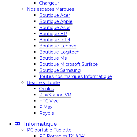
Chargeur
Nos espaces Marques
Boutique Acer
Boutique Apple
Boutique Asus
Boutique HP
Boutique Intel
Boutique Lenovo
Boutique Logitech
Boutique Msi
Boutique Microsoft Surface
Boutique Samsung
Toutes nos marques Informatique
Réalité virtuelle
Oculus
PlayStation VR
HTC Vive
PiMax
Royole
Informatique
PC portable-Tablette
PC Portables 12″ à 14″