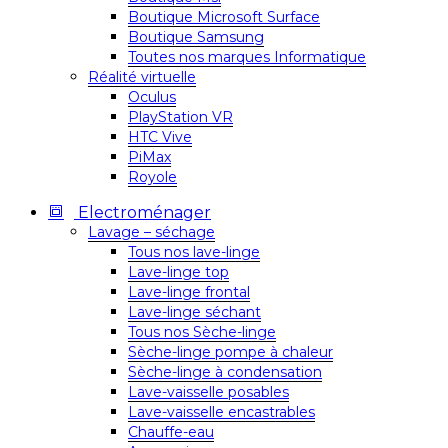
Boutique Microsoft Surface
Boutique Samsung
Toutes nos marques Informatique
Réalité virtuelle
Oculus
PlayStation VR
HTC Vive
PiMax
Royole
Electroménager
Lavage – séchage
Tous nos lave-linge
Lave-linge top
Lave-linge frontal
Lave-linge séchant
Tous nos Sèche-linge
Sèche-linge pompe à chaleur
Sèche-linge à condensation
Lave-vaisselle posables
Lave-vaisselle encastrables
Chauffe-eau