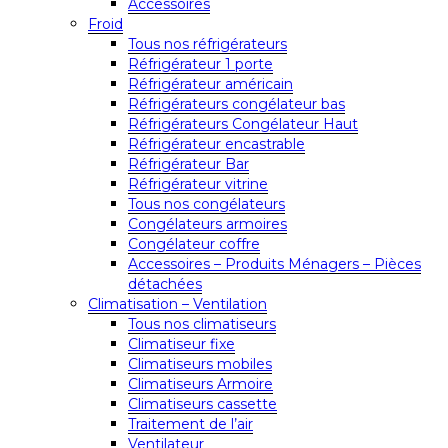
Accessoires
Froid
Tous nos réfrigérateurs
Réfrigérateur 1 porte
Réfrigérateur américain
Réfrigérateurs congélateur bas
Réfrigérateurs Congélateur Haut
Réfrigérateur encastrable
Réfrigérateur Bar
Réfrigérateur vitrine
Tous nos congélateurs
Congélateurs armoires
Congélateur coffre
Accessoires – Produits Ménagers – Pièces
détachées
Climatisation – Ventilation
Tous nos climatiseurs
Climatiseur fixe
Climatiseurs mobiles
Climatiseurs Armoire
Climatiseurs cassette
Traitement de l’air
Ventilateur