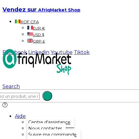
Vendez sur
AfriqMarket Shop
XOF CFA
EUR €
USD $
GBP £
Facebook
Linkedin
Youtube
Tiktok
Search
Aide
Centre d’assistance
Nous contacter
Suivre ma commande