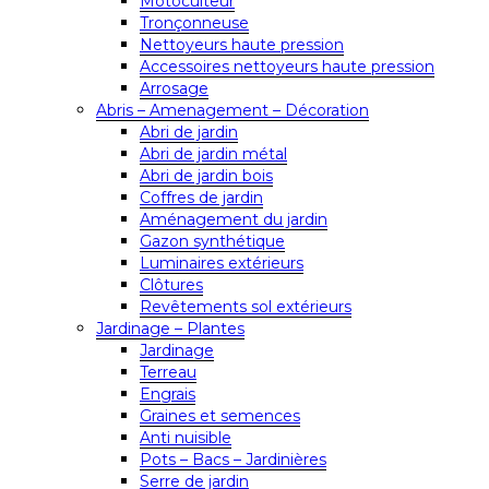
Motoculteur
Tronçonneuse
Nettoyeurs haute pression
Accessoires nettoyeurs haute pression
Arrosage
Abris – Amenagement – Décoration
Abri de jardin
Abri de jardin métal
Abri de jardin bois
Coffres de jardin
Aménagement du jardin
Gazon synthétique
Luminaires extérieurs
Clôtures
Revêtements sol extérieurs
Jardinage – Plantes
Jardinage
Terreau
Engrais
Graines et semences
Anti nuisible
Pots – Bacs – Jardinières
Serre de jardin