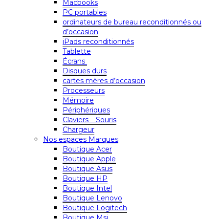
Macbooks
PC portables
ordinateurs de bureau reconditionnés ou
d’occasion
iPads reconditionnés
Tablette
Écrans
Disques durs
cartes mères d’occasion
Processeurs
Mémoire
Périphériques
Claviers – Souris
Chargeur
Nos espaces Marques
Boutique Acer
Boutique Apple
Boutique Asus
Boutique HP
Boutique Intel
Boutique Lenovo
Boutique Logitech
Boutique Msi