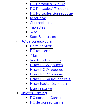
PC Portables 15″ à 16″
PC Portables 17″ et plus
PC Portables Bureautique
MacBook
Chromebook
Tablettes
iPad
Sacs & Housses
PC de bureau-Ecran
Unité centrale
PC tout-en-un
iMac
Voir tous les écrans
Ecran PC 22 pouces
Ecran PC 24 pouces
Ecran PC 27 pouces
Ecran PC 30 pouces et +
Ecran haute résolution
Ecran incurvé
Univers Gaming
PC portable Gamer
PC de bureau Gamer