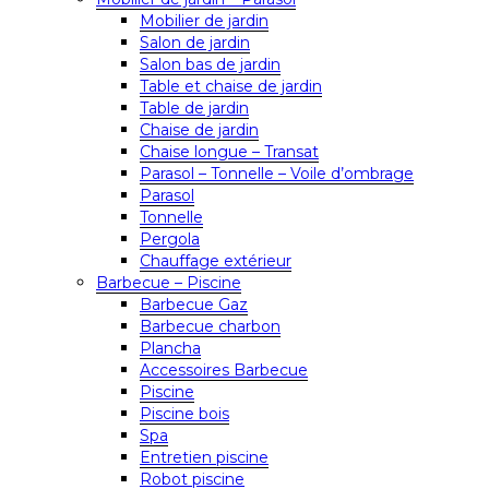
Mobilier de jardin
Salon de jardin
Salon bas de jardin
Table et chaise de jardin
Table de jardin
Chaise de jardin
Chaise longue – Transat
Parasol – Tonnelle – Voile d’ombrage
Parasol
Tonnelle
Pergola
Chauffage extérieur
Barbecue – Piscine
Barbecue Gaz
Barbecue charbon
Plancha
Accessoires Barbecue
Piscine
Piscine bois
Spa
Entretien piscine
Robot piscine