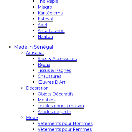
Thé Rapie
Miagro
Karitédiema
Esteval
Abel
Anta Fashion
Naatuu
Made in Sénégal
Artisanat
Sacs & Accessoires
Bijoux
Tissus & Pagnes
Chaussures
Œuvres D’Art
Décoration
Objets Décoratifs
Meubles
Textiles pour la maison
Articles de jardin
Mode
Vêtements pour Hommes
Vêtements pour Femmes