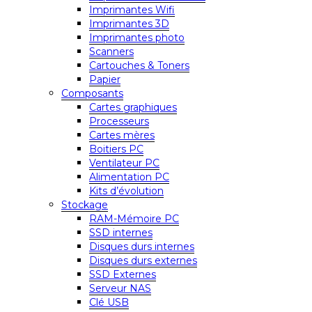
Imprimantes Wifi
Imprimantes 3D
Imprimantes photo
Scanners
Cartouches & Toners
Papier
Composants
Cartes graphiques
Processeurs
Cartes mères
Boitiers PC
Ventilateur PC
Alimentation PC
Kits d’évolution
Stockage
RAM-Mémoire PC
SSD internes
Disques durs internes
Disques durs externes
SSD Externes
Serveur NAS
Clé USB