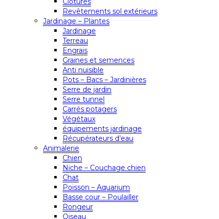
Clôtures
Revêtements sol extérieurs
Jardinage – Plantes
Jardinage
Terreau
Engrais
Graines et semences
Anti nuisible
Pots – Bacs – Jardinières
Serre de jardin
Serre tunnel
Carrés potagers
Végétaux
équipements jardinage
Récupérateurs d’eau
Animalerie
Chien
Niche – Couchage chien
Chat
Poisson – Aquarium
Basse cour – Poulailler
Rongeur
Oiseau