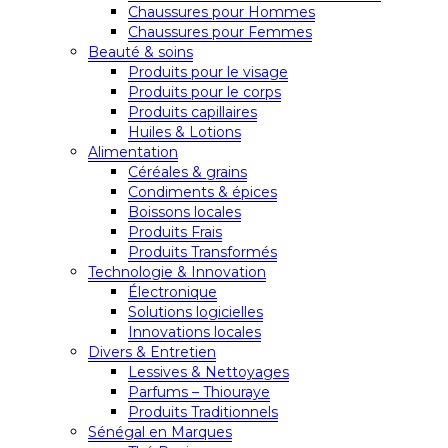
Chaussures pour Hommes
Chaussures pour Femmes
Beauté & soins
Produits pour le visage
Produits pour le corps
Produits capillaires
Huiles & Lotions
Alimentation
Céréales & grains
Condiments & épices
Boissons locales
Produits Frais
Produits Transformés
Technologie & Innovation
Électronique
Solutions logicielles
Innovations locales
Divers & Entretien
Lessives & Nettoyages
Parfums – Thiouraye
Produits Traditionnels
Sénégal en Marques