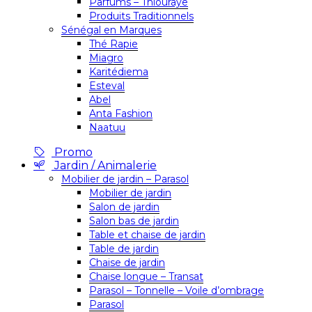
Parfums – Thiouraye
Produits Traditionnels
Sénégal en Marques
Thé Rapie
Miagro
Karitédiema
Esteval
Abel
Anta Fashion
Naatuu
Promo
Jardin / Animalerie
Mobilier de jardin – Parasol
Mobilier de jardin
Salon de jardin
Salon bas de jardin
Table et chaise de jardin
Table de jardin
Chaise de jardin
Chaise longue – Transat
Parasol – Tonnelle – Voile d’ombrage
Parasol