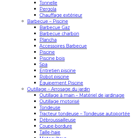
Tonnelle
Pergola
Chauffage extérieur
Barbecue – Piscine
Barbecue Gaz
Barbecue charbon
Plancha
Accessoires Barbecue
Piscine
Piscine bois
Spa
Entretien piscine
Robot piscine
Équipement Piscine
Outillage – Arrosage du jardin
Outillage à main – Matériel de jardinage
Outillage motorisé
Tondeuse
Tracteur tondeuse – Tondeuse autoportée
Débroussailleuse
Coupe-bordure
Taille-haie