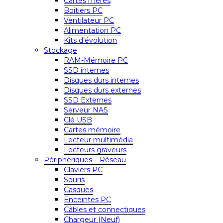
Cartes mères
Boitiers PC
Ventilateur PC
Alimentation PC
Kits d’évolution
Stockage
RAM-Mémoire PC
SSD internes
Disques durs internes
Disques durs externes
SSD Externes
Serveur NAS
Clé USB
Cartes mémoire
Lecteur multimédia
Lecteurs graveurs
Périphériques – Réseau
Claviers PC
Souris
Casques
Enceintes PC
Câbles et connectiques
Chargeur (Neuf)