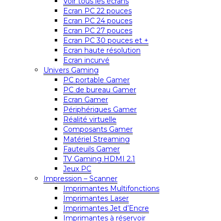
Voir tous les écrans
Ecran PC 22 pouces
Ecran PC 24 pouces
Ecran PC 27 pouces
Ecran PC 30 pouces et +
Ecran haute résolution
Ecran incurvé
Univers Gaming
PC portable Gamer
PC de bureau Gamer
Ecran Gamer
Périphériques Gamer
Réalité virtuelle
Composants Gamer
Matériel Streaming
Fauteuils Gamer
TV Gaming HDMI 2.1
Jeux PC
Impression – Scanner
Imprimantes Multifonctions
Imprimantes Laser
Imprimantes Jet d’Encre
Imprimantes à réservoir