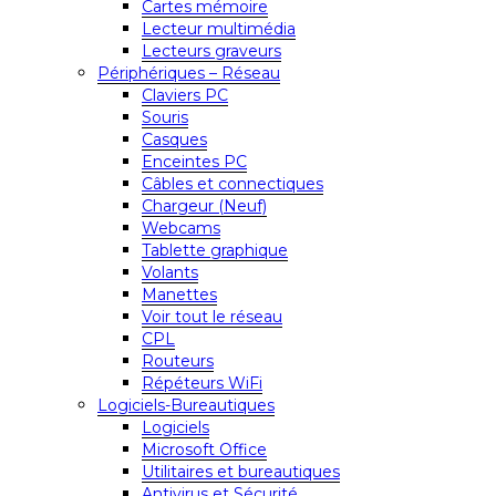
Cartes mémoire
Lecteur multimédia
Lecteurs graveurs
Périphériques – Réseau
Claviers PC
Souris
Casques
Enceintes PC
Câbles et connectiques
Chargeur (Neuf)
Webcams
Tablette graphique
Volants
Manettes
Voir tout le réseau
CPL
Routeurs
Répéteurs WiFi
Logiciels-Bureautiques
Logiciels
Microsoft Office
Utilitaires et bureautiques
Antivirus et Sécurité