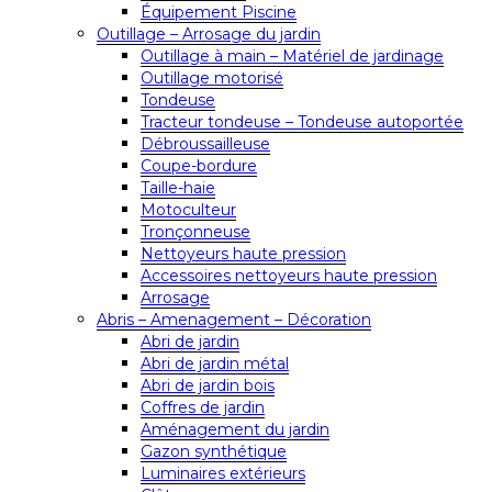
Équipement Piscine
Outillage – Arrosage du jardin
Outillage à main – Matériel de jardinage
Outillage motorisé
Tondeuse
Tracteur tondeuse – Tondeuse autoportée
Débroussailleuse
Coupe-bordure
Taille-haie
Motoculteur
Tronçonneuse
Nettoyeurs haute pression
Accessoires nettoyeurs haute pression
Arrosage
Abris – Amenagement – Décoration
Abri de jardin
Abri de jardin métal
Abri de jardin bois
Coffres de jardin
Aménagement du jardin
Gazon synthétique
Luminaires extérieurs