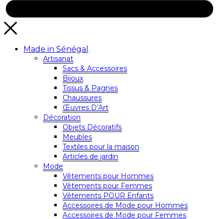
Made in Sénégal
Artisanat
Sacs & Accessoires
Bijoux
Tissus & Pagnes
Chaussures
Œuvres D’Art
Décoration
Objets Décoratifs
Meubles
Textiles pour la maison
Articles de jardin
Mode
Vêtements pour Hommes
Vêtements pour Femmes
Vêtements POUR Enfants
Accessoires de Mode pour Hommes
Accessoires de Mode pour Femmes