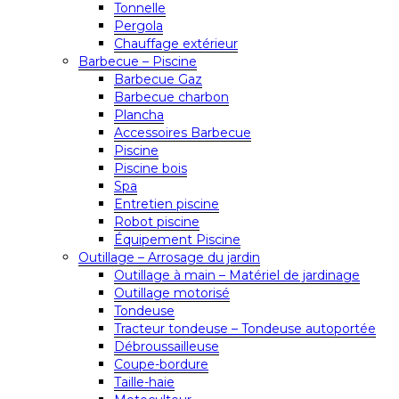
Tonnelle
Pergola
Chauffage extérieur
Barbecue – Piscine
Barbecue Gaz
Barbecue charbon
Plancha
Accessoires Barbecue
Piscine
Piscine bois
Spa
Entretien piscine
Robot piscine
Équipement Piscine
Outillage – Arrosage du jardin
Outillage à main – Matériel de jardinage
Outillage motorisé
Tondeuse
Tracteur tondeuse – Tondeuse autoportée
Débroussailleuse
Coupe-bordure
Taille-haie