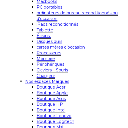
Macbooks
PC portables
ordinateurs de bureau reconditionnés ou
d’occasion
iPads reconditionnés
Tablette
Écrans
Disques durs
cartes mères d’occasion
Processeurs
Mémoire
Périphériques
Claviers – Souris
Chargeur
Nos espaces Marques
Boutique Acer
Boutique Apple
Boutique Asus
Boutique HP
Boutique Intel
Boutique Lenovo
Boutique Logitech
Boutique Msi