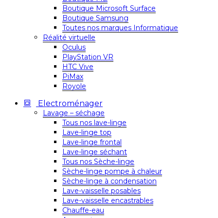
Boutique Microsoft Surface
Boutique Samsung
Toutes nos marques Informatique
Réalité virtuelle
Oculus
PlayStation VR
HTC Vive
PiMax
Royole
Electroménager
Lavage – séchage
Tous nos lave-linge
Lave-linge top
Lave-linge frontal
Lave-linge séchant
Tous nos Sèche-linge
Sèche-linge pompe à chaleur
Sèche-linge à condensation
Lave-vaisselle posables
Lave-vaisselle encastrables
Chauffe-eau