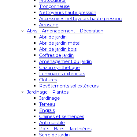
Motoculteur
Tronçonneuse
Nettoyeurs haute pression
Accessoires nettoyeurs haute pression
Arrosage
Abris – Amenagement – Décoration
Abri de jardin
Abri de jardin métal
Abri de jardin bois
Coffres de jardin
Aménagement du jardin
Gazon synthétique
Luminaires extérieurs
Clôtures
Revêtements sol extérieurs
Jardinage – Plantes
Jardinage
Terreau
Engrais
Graines et semences
Anti nuisible
Pots – Bacs – Jardinières
Serre de jardin