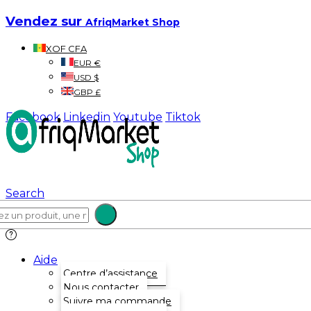
Vendez sur
AfriqMarket Shop
XOF CFA
EUR €
USD $
GBP £
Facebook
Linkedin
Youtube
Tiktok
Search
Aide
Centre d’assistance
Nous contacter
Suivre ma commande