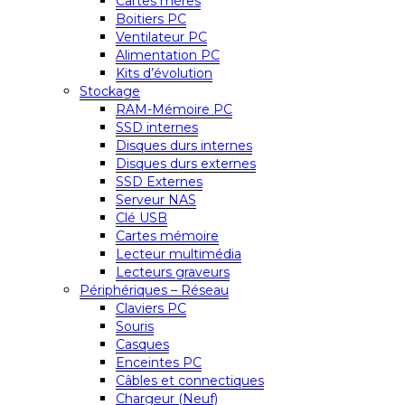
Cartes mères
Boitiers PC
Ventilateur PC
Alimentation PC
Kits d’évolution
Stockage
RAM-Mémoire PC
SSD internes
Disques durs internes
Disques durs externes
SSD Externes
Serveur NAS
Clé USB
Cartes mémoire
Lecteur multimédia
Lecteurs graveurs
Périphériques – Réseau
Claviers PC
Souris
Casques
Enceintes PC
Câbles et connectiques
Chargeur (Neuf)