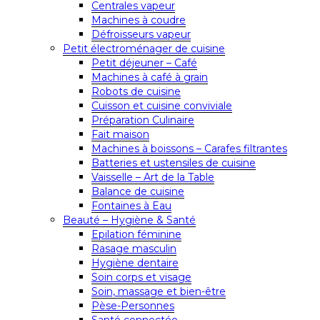
Centrales vapeur
Machines à coudre
Défroisseurs vapeur
Petit électroménager de cuisine
Petit déjeuner – Café
Machines à café à grain
Robots de cuisine
Cuisson et cuisine conviviale
Préparation Culinaire
Fait maison
Machines à boissons – Carafes filtrantes
Batteries et ustensiles de cuisine
Vaisselle – Art de la Table
Balance de cuisine
Fontaines à Eau
Beauté – Hygiène & Santé
Epilation féminine
Rasage masculin
Hygiène dentaire
Soin corps et visage
Soin, massage et bien-être
Pèse-Personnes