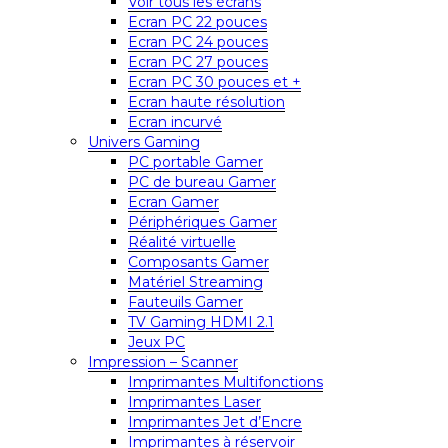
Voir tous les écrans
Ecran PC 22 pouces
Ecran PC 24 pouces
Ecran PC 27 pouces
Ecran PC 30 pouces et +
Ecran haute résolution
Ecran incurvé
Univers Gaming
PC portable Gamer
PC de bureau Gamer
Ecran Gamer
Périphériques Gamer
Réalité virtuelle
Composants Gamer
Matériel Streaming
Fauteuils Gamer
TV Gaming HDMI 2.1
Jeux PC
Impression – Scanner
Imprimantes Multifonctions
Imprimantes Laser
Imprimantes Jet d’Encre
Imprimantes à réservoir