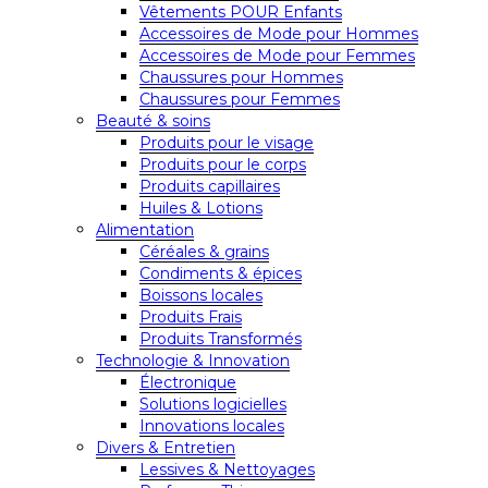
Vêtements POUR Enfants
Accessoires de Mode pour Hommes
Accessoires de Mode pour Femmes
Chaussures pour Hommes
Chaussures pour Femmes
Beauté & soins
Produits pour le visage
Produits pour le corps
Produits capillaires
Huiles & Lotions
Alimentation
Céréales & grains
Condiments & épices
Boissons locales
Produits Frais
Produits Transformés
Technologie & Innovation
Électronique
Solutions logicielles
Innovations locales
Divers & Entretien
Lessives & Nettoyages