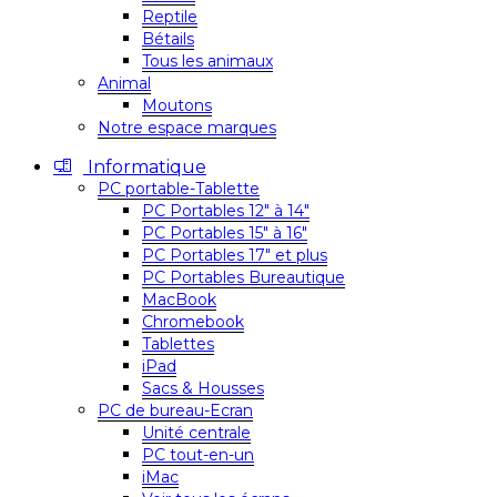
Reptile
Bétails
Tous les animaux
Animal
Moutons
Notre espace marques
Informatique
PC portable-Tablette
PC Portables 12″ à 14″
PC Portables 15″ à 16″
PC Portables 17″ et plus
PC Portables Bureautique
MacBook
Chromebook
Tablettes
iPad
Sacs & Housses
PC de bureau-Ecran
Unité centrale
PC tout-en-un
iMac