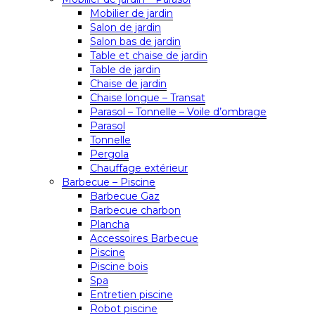
Mobilier de jardin
Salon de jardin
Salon bas de jardin
Table et chaise de jardin
Table de jardin
Chaise de jardin
Chaise longue – Transat
Parasol – Tonnelle – Voile d’ombrage
Parasol
Tonnelle
Pergola
Chauffage extérieur
Barbecue – Piscine
Barbecue Gaz
Barbecue charbon
Plancha
Accessoires Barbecue
Piscine
Piscine bois
Spa
Entretien piscine
Robot piscine