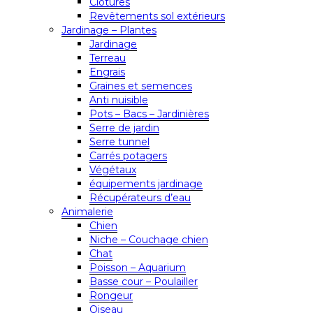
Clôtures
Revêtements sol extérieurs
Jardinage – Plantes
Jardinage
Terreau
Engrais
Graines et semences
Anti nuisible
Pots – Bacs – Jardinières
Serre de jardin
Serre tunnel
Carrés potagers
Végétaux
équipements jardinage
Récupérateurs d’eau
Animalerie
Chien
Niche – Couchage chien
Chat
Poisson – Aquarium
Basse cour – Poulailler
Rongeur
Oiseau