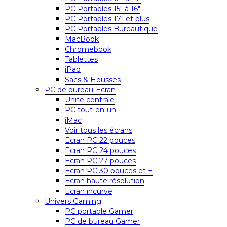
PC Portables 15″ à 16″
PC Portables 17″ et plus
PC Portables Bureautique
MacBook
Chromebook
Tablettes
iPad
Sacs & Housses
PC de bureau-Ecran
Unité centrale
PC tout-en-un
iMac
Voir tous les écrans
Ecran PC 22 pouces
Ecran PC 24 pouces
Ecran PC 27 pouces
Ecran PC 30 pouces et +
Ecran haute résolution
Ecran incurvé
Univers Gaming
PC portable Gamer
PC de bureau Gamer