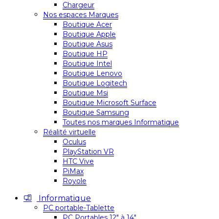
Chargeur
Nos espaces Marques
Boutique Acer
Boutique Apple
Boutique Asus
Boutique HP
Boutique Intel
Boutique Lenovo
Boutique Logitech
Boutique Msi
Boutique Microsoft Surface
Boutique Samsung
Toutes nos marques Informatique
Réalité virtuelle
Oculus
PlayStation VR
HTC Vive
PiMax
Royole
Informatique
PC portable-Tablette
PC Portables 12″ à 14″