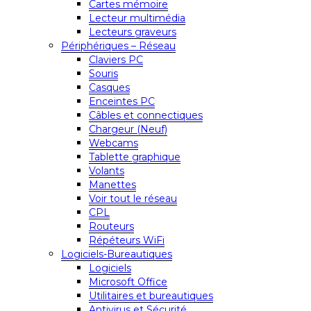
Cartes mémoire
Lecteur multimédia
Lecteurs graveurs
Périphériques – Réseau
Claviers PC
Souris
Casques
Enceintes PC
Câbles et connectiques
Chargeur (Neuf)
Webcams
Tablette graphique
Volants
Manettes
Voir tout le réseau
CPL
Routeurs
Répéteurs WiFi
Logiciels-Bureautiques
Logiciels
Microsoft Office
Utilitaires et bureautiques
Antivirus et Sécurité