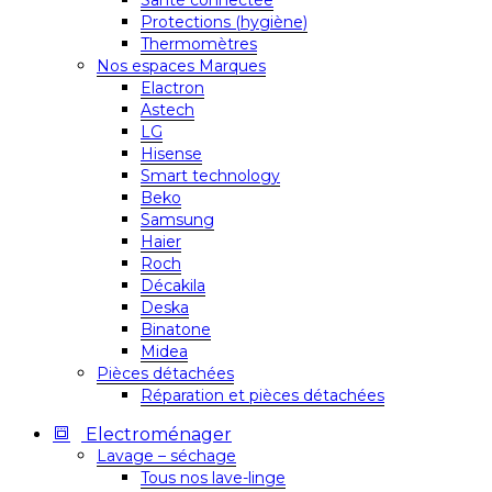
Santé connectée
Protections (hygiène)
Thermomètres
Nos espaces Marques
Elactron
Astech
LG
Hisense
Smart technology
Beko
Samsung
Haier
Roch
Décakila
Deska
Binatone
Midea
Pièces détachées
Réparation et pièces détachées
Electroménager
Lavage – séchage
Tous nos lave-linge