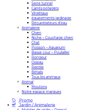
Serre tunnel
Carrés potagers
Végétaux
équipements jardinage
Récupérateurs d’eau
Animalerie
Chien
Niche – Couchage chien
Chat
Poisson – Aquarium
Basse cour – Poulailler
Rongeur
Oiseau
Reptile
Bétails
Tous les animaux
Animal
Moutons
Notre espace marques
Promo
Jardin / Animalerie
Mobilier de jardin – Parasol