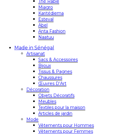
Thé Rapie
Miagro
Karitédiema
Esteval
Abel
Anta Fashion
Naatuu
Made in Sénégal
Artisanat
Sacs & Accessoires
Bijoux
Tissus & Pagnes
Chaussures
Œuvres D’Art
Décoration
Objets Décoratifs
Meubles
Textiles pour la maison
Articles de jardin
Mode
Vêtements pour Hommes
Vêtements pour Femmes