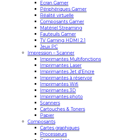
Ecran Gamer
Périphériques Gamer
Réalité virtuelle
Composants Gamer
Matériel Streaming
Fauteuils Gamer
TV Gaming HDMI 2.1
Jeux PC
Impression – Scanner
Imprimantes Multifonctions
Imprimantes Laser
Imprimantes Jet d’Encre
Imprimantes à réservoir
Imprimantes Wifi
Imprimantes 3D
Imprimantes photo
Scanners
Cartouches & Toners
Papier
Composants
Cartes graphiques
Processeurs