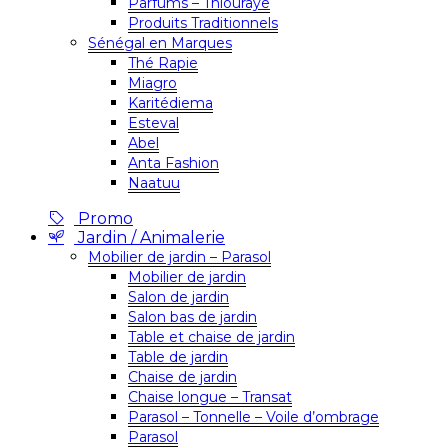
Parfums – Thiouraye
Produits Traditionnels
Sénégal en Marques
Thé Rapie
Miagro
Karitédiema
Esteval
Abel
Anta Fashion
Naatuu
Promo
Jardin / Animalerie
Mobilier de jardin – Parasol
Mobilier de jardin
Salon de jardin
Salon bas de jardin
Table et chaise de jardin
Table de jardin
Chaise de jardin
Chaise longue – Transat
Parasol – Tonnelle – Voile d’ombrage
Parasol