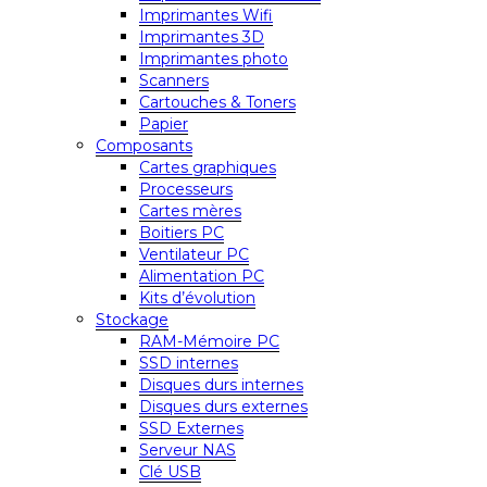
Imprimantes Wifi
Imprimantes 3D
Imprimantes photo
Scanners
Cartouches & Toners
Papier
Composants
Cartes graphiques
Processeurs
Cartes mères
Boitiers PC
Ventilateur PC
Alimentation PC
Kits d’évolution
Stockage
RAM-Mémoire PC
SSD internes
Disques durs internes
Disques durs externes
SSD Externes
Serveur NAS
Clé USB