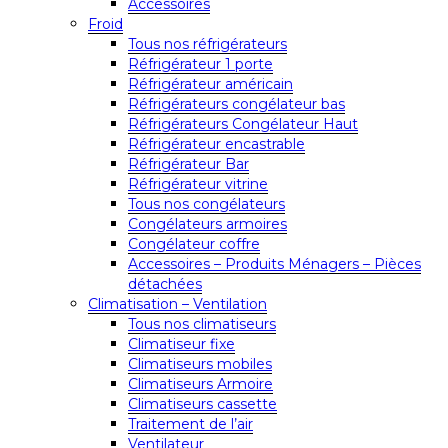
Accessoires
Froid
Tous nos réfrigérateurs
Réfrigérateur 1 porte
Réfrigérateur américain
Réfrigérateurs congélateur bas
Réfrigérateurs Congélateur Haut
Réfrigérateur encastrable
Réfrigérateur Bar
Réfrigérateur vitrine
Tous nos congélateurs
Congélateurs armoires
Congélateur coffre
Accessoires – Produits Ménagers – Pièces
détachées
Climatisation – Ventilation
Tous nos climatiseurs
Climatiseur fixe
Climatiseurs mobiles
Climatiseurs Armoire
Climatiseurs cassette
Traitement de l’air
Ventilateur