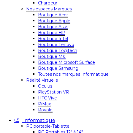
Chargeur
Nos espaces Marques
Boutique Acer
Boutique Apple
Boutique Asus
Boutique HP
Boutique Intel
Boutique Lenovo
Boutique Logitech
Boutique Msi
Boutique Microsoft Surface
Boutique Samsung
Toutes nos marques Informatique
Réalité virtuelle
Oculus
PlayStation VR
HTC Vive
PiMax
Royole
Informatique
PC portable-Tablette
PC Portables 12″ à 14″