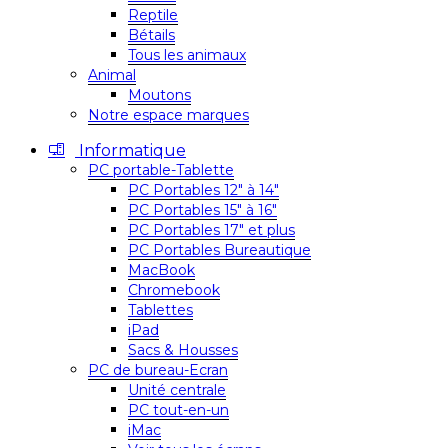
Reptile
Bétails
Tous les animaux
Animal
Moutons
Notre espace marques
Informatique
PC portable-Tablette
PC Portables 12″ à 14″
PC Portables 15″ à 16″
PC Portables 17″ et plus
PC Portables Bureautique
MacBook
Chromebook
Tablettes
iPad
Sacs & Housses
PC de bureau-Ecran
Unité centrale
PC tout-en-un
iMac