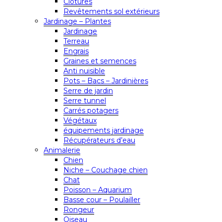
Clôtures
Revêtements sol extérieurs
Jardinage – Plantes
Jardinage
Terreau
Engrais
Graines et semences
Anti nuisible
Pots – Bacs – Jardinières
Serre de jardin
Serre tunnel
Carrés potagers
Végétaux
équipements jardinage
Récupérateurs d’eau
Animalerie
Chien
Niche – Couchage chien
Chat
Poisson – Aquarium
Basse cour – Poulailler
Rongeur
Oiseau