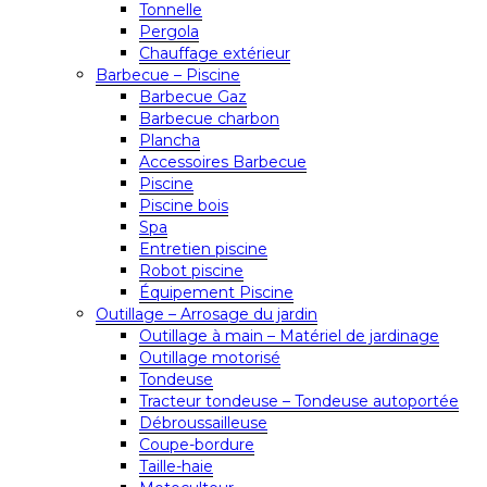
Tonnelle
Pergola
Chauffage extérieur
Barbecue – Piscine
Barbecue Gaz
Barbecue charbon
Plancha
Accessoires Barbecue
Piscine
Piscine bois
Spa
Entretien piscine
Robot piscine
Équipement Piscine
Outillage – Arrosage du jardin
Outillage à main – Matériel de jardinage
Outillage motorisé
Tondeuse
Tracteur tondeuse – Tondeuse autoportée
Débroussailleuse
Coupe-bordure
Taille-haie