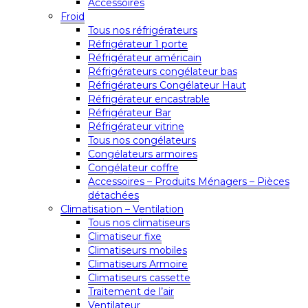
Accessoires
Froid
Tous nos réfrigérateurs
Réfrigérateur 1 porte
Réfrigérateur américain
Réfrigérateurs congélateur bas
Réfrigérateurs Congélateur Haut
Réfrigérateur encastrable
Réfrigérateur Bar
Réfrigérateur vitrine
Tous nos congélateurs
Congélateurs armoires
Congélateur coffre
Accessoires – Produits Ménagers – Pièces
détachées
Climatisation – Ventilation
Tous nos climatiseurs
Climatiseur fixe
Climatiseurs mobiles
Climatiseurs Armoire
Climatiseurs cassette
Traitement de l’air
Ventilateur