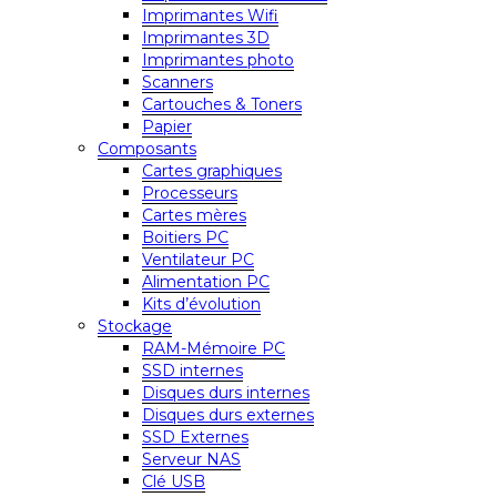
Imprimantes Wifi
Imprimantes 3D
Imprimantes photo
Scanners
Cartouches & Toners
Papier
Composants
Cartes graphiques
Processeurs
Cartes mères
Boitiers PC
Ventilateur PC
Alimentation PC
Kits d’évolution
Stockage
RAM-Mémoire PC
SSD internes
Disques durs internes
Disques durs externes
SSD Externes
Serveur NAS
Clé USB