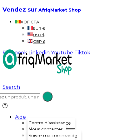
Vendez sur
AfriqMarket Shop
XOF CFA
EUR €
USD $
GBP £
Facebook
Linkedin
Youtube
Tiktok
Search
Aide
Centre d’assistance
Nous contacter
Suivre ma commande