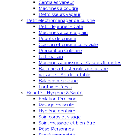
Centrales vapeur
Machines à coudre
Défroisseurs vapeur
Petit électroménager de cuisine
Petit déjeuner – Café
Machines à café à grain
Robots de cuisine
Cuisson et cuisine conviviale
Préparation Culinaire
Fait maison
Machines à boissons – Carafes filtrantes
Batteries et ustensiles de cuisine
Vaisselle – Art de la Table
Balance de cuisine
Fontaines à Eau
Beauté – Hygiène & Santé
Epilation féminine
Rasage masculin
Hygiène dentaire
Soin corps et visage
Soin, massage et bien-être
Pèse-Personnes