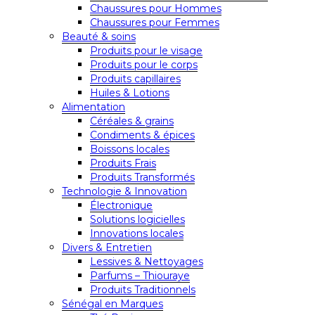
Chaussures pour Hommes
Chaussures pour Femmes
Beauté & soins
Produits pour le visage
Produits pour le corps
Produits capillaires
Huiles & Lotions
Alimentation
Céréales & grains
Condiments & épices
Boissons locales
Produits Frais
Produits Transformés
Technologie & Innovation
Électronique
Solutions logicielles
Innovations locales
Divers & Entretien
Lessives & Nettoyages
Parfums – Thiouraye
Produits Traditionnels
Sénégal en Marques