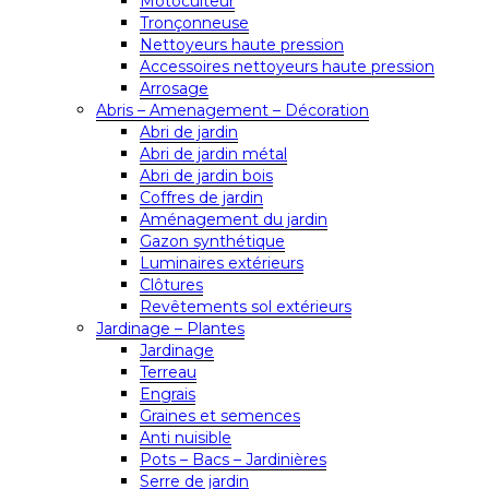
Motoculteur
Tronçonneuse
Nettoyeurs haute pression
Accessoires nettoyeurs haute pression
Arrosage
Abris – Amenagement – Décoration
Abri de jardin
Abri de jardin métal
Abri de jardin bois
Coffres de jardin
Aménagement du jardin
Gazon synthétique
Luminaires extérieurs
Clôtures
Revêtements sol extérieurs
Jardinage – Plantes
Jardinage
Terreau
Engrais
Graines et semences
Anti nuisible
Pots – Bacs – Jardinières
Serre de jardin