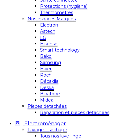
Santé connectée
Protections (hygiène)
Thermomètres
Nos espaces Marques
Elactron
Astech
LG
Hisense
Smart technology
Beko
Samsung
Haier
Roch
Décakila
Deska
Binatone
Midea
Pièces détachées
Réparation et pièces détachées
Electroménager
Lavage – séchage
Tous nos lave-linge