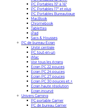
PC Portables 15″ à 16″
PC Portables 17″ et plus
PC Portables Bureautique
MacBook
Chromebook
Tablettes
iPad
Sacs & Housses
PC de bureau-Ecran
Unité centrale
PC tout-en-un
iMac
Voir tous les écrans
Ecran PC 22 pouces
Ecran PC 24 pouces
Ecran PC 27 pouces
Ecran PC 30 pouces et +
Ecran haute résolution
Ecran incurvé
Univers Gaming
PC portable Gamer
PC de bureau Gamer