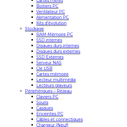
Cartes mères
Boitiers PC
Ventilateur PC
Alimentation PC
Kits d’évolution
Stockage
RAM-Mémoire PC
SSD internes
Disques durs internes
Disques durs externes
SSD Externes
Serveur NAS
Clé USB
Cartes mémoire
Lecteur multimédia
Lecteurs graveurs
Périphériques – Réseau
Claviers PC
Souris
Casques
Enceintes PC
Câbles et connectiques
Chargeur (Neuf)