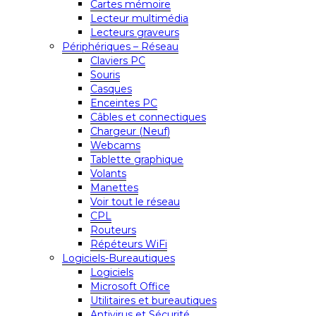
Cartes mémoire
Lecteur multimédia
Lecteurs graveurs
Périphériques – Réseau
Claviers PC
Souris
Casques
Enceintes PC
Câbles et connectiques
Chargeur (Neuf)
Webcams
Tablette graphique
Volants
Manettes
Voir tout le réseau
CPL
Routeurs
Répéteurs WiFi
Logiciels-Bureautiques
Logiciels
Microsoft Office
Utilitaires et bureautiques
Antivirus et Sécurité