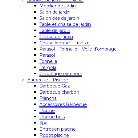
Mobilier de jardin
Salon de jardin
Salon bas de jardin
Table et chaise de jardin
Table de jardin
Chaise de jardin
Chaise longue – Transat
Parasol – Tonnelle – Voile d’ombrage
Parasol
Tonnelle
Pergola
Chauffage extérieur
Barbecue – Piscine
Barbecue Gaz
Barbecue charbon
Plancha
Accessoires Barbecue
Piscine
Piscine bois
Spa
Entretien piscine
Robot piscine