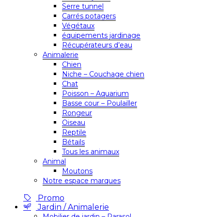
Serre tunnel
Carrés potagers
Végétaux
équipements jardinage
Récupérateurs d’eau
Animalerie
Chien
Niche – Couchage chien
Chat
Poisson – Aquarium
Basse cour – Poulailler
Rongeur
Oiseau
Reptile
Bétails
Tous les animaux
Animal
Moutons
Notre espace marques
Promo
Jardin / Animalerie
Mobilier de jardin – Parasol