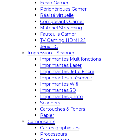
Ecran Gamer
Périphériques Gamer
Réalité virtuelle
Composants Gamer
Matériel Streaming
Fauteuils Gamer
TV Gaming HDMI 2.1
Jeux PC
Impression – Scanner
Imprimantes Multifonctions
Imprimantes Laser
Imprimantes Jet d’Encre
Imprimantes à réservoir
Imprimantes Wifi
Imprimantes 3D
Imprimantes photo
Scanners
Cartouches & Toners
Papier
Composants
Cartes graphiques
Processeurs