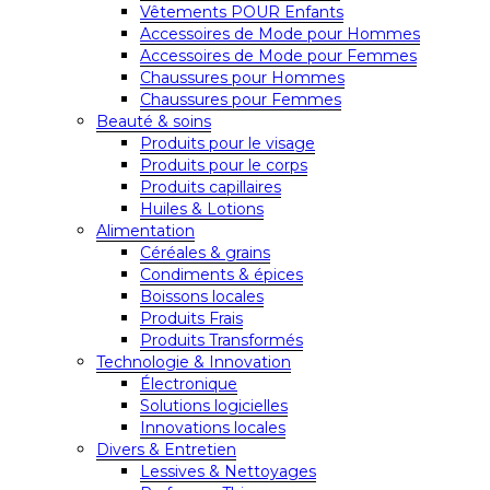
Vêtements POUR Enfants
Accessoires de Mode pour Hommes
Accessoires de Mode pour Femmes
Chaussures pour Hommes
Chaussures pour Femmes
Beauté & soins
Produits pour le visage
Produits pour le corps
Produits capillaires
Huiles & Lotions
Alimentation
Céréales & grains
Condiments & épices
Boissons locales
Produits Frais
Produits Transformés
Technologie & Innovation
Électronique
Solutions logicielles
Innovations locales
Divers & Entretien
Lessives & Nettoyages