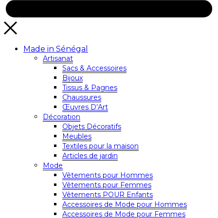
Made in Sénégal
Artisanat
Sacs & Accessoires
Bijoux
Tissus & Pagnes
Chaussures
Œuvres D’Art
Décoration
Objets Décoratifs
Meubles
Textiles pour la maison
Articles de jardin
Mode
Vêtements pour Hommes
Vêtements pour Femmes
Vêtements POUR Enfants
Accessoires de Mode pour Hommes
Accessoires de Mode pour Femmes