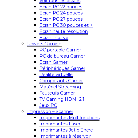
Voir tous les écrans
Ecran PC 22 pouces
Ecran PC 24 pouces
Ecran PC 27 pouces
Ecran PC 30 pouces et +
Ecran haute résolution
Ecran incurvé
Univers Gaming
PC portable Gamer
PC de bureau Gamer
Ecran Gamer
Périphériques Gamer
Réalité virtuelle
Composants Gamer
Matériel Streaming
Fauteuils Gamer
TV Gaming HDMI 2.1
Jeux PC
Impression – Scanner
Imprimantes Multifonctions
Imprimantes Laser
Imprimantes Jet d’Encre
Imprimantes à réservoir