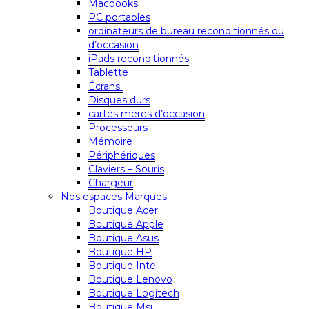
Macbooks
PC portables
ordinateurs de bureau reconditionnés ou
d’occasion
iPads reconditionnés
Tablette
Écrans
Disques durs
cartes mères d’occasion
Processeurs
Mémoire
Périphériques
Claviers – Souris
Chargeur
Nos espaces Marques
Boutique Acer
Boutique Apple
Boutique Asus
Boutique HP
Boutique Intel
Boutique Lenovo
Boutique Logitech
Boutique Msi