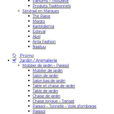
Parfums – Thiouraye
Produits Traditionnels
Sénégal en Marques
Thé Rapie
Miagro
Karitédiema
Esteval
Abel
Anta Fashion
Naatuu
Promo
Jardin / Animalerie
Mobilier de jardin – Parasol
Mobilier de jardin
Salon de jardin
Salon bas de jardin
Table et chaise de jardin
Table de jardin
Chaise de jardin
Chaise longue – Transat
Parasol – Tonnelle – Voile d’ombrage
Parasol