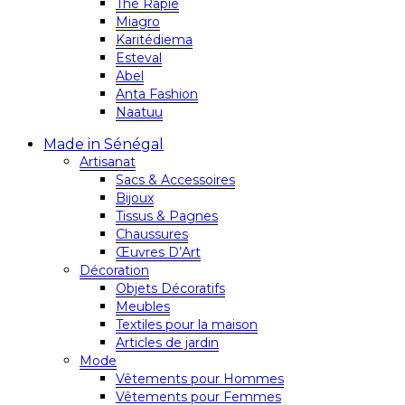
Thé Rapie
Miagro
Karitédiema
Esteval
Abel
Anta Fashion
Naatuu
Made in Sénégal
Artisanat
Sacs & Accessoires
Bijoux
Tissus & Pagnes
Chaussures
Œuvres D’Art
Décoration
Objets Décoratifs
Meubles
Textiles pour la maison
Articles de jardin
Mode
Vêtements pour Hommes
Vêtements pour Femmes