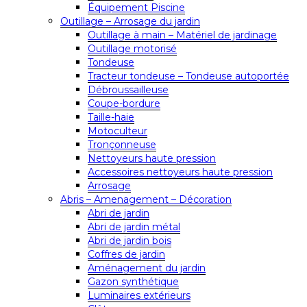
Équipement Piscine
Outillage – Arrosage du jardin
Outillage à main – Matériel de jardinage
Outillage motorisé
Tondeuse
Tracteur tondeuse – Tondeuse autoportée
Débroussailleuse
Coupe-bordure
Taille-haie
Motoculteur
Tronçonneuse
Nettoyeurs haute pression
Accessoires nettoyeurs haute pression
Arrosage
Abris – Amenagement – Décoration
Abri de jardin
Abri de jardin métal
Abri de jardin bois
Coffres de jardin
Aménagement du jardin
Gazon synthétique
Luminaires extérieurs