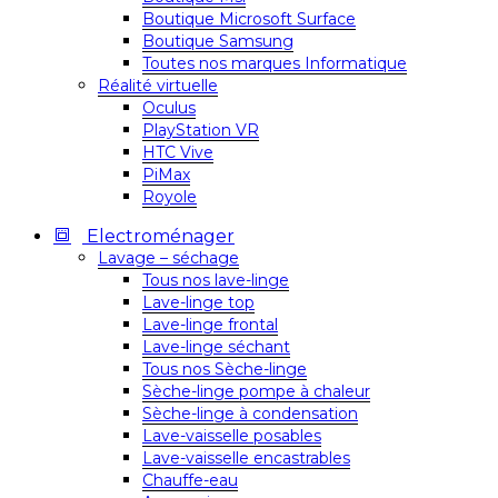
Boutique Microsoft Surface
Boutique Samsung
Toutes nos marques Informatique
Réalité virtuelle
Oculus
PlayStation VR
HTC Vive
PiMax
Royole
Electroménager
Lavage – séchage
Tous nos lave-linge
Lave-linge top
Lave-linge frontal
Lave-linge séchant
Tous nos Sèche-linge
Sèche-linge pompe à chaleur
Sèche-linge à condensation
Lave-vaisselle posables
Lave-vaisselle encastrables
Chauffe-eau