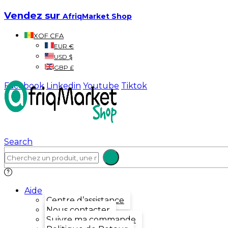
Vendez sur
AfriqMarket Shop
XOF CFA
EUR €
USD $
GBP £
Facebook
Linkedin
Youtube
Tiktok
Search
Aide
Centre d’assistance
Nous contacter
Suivre ma commande