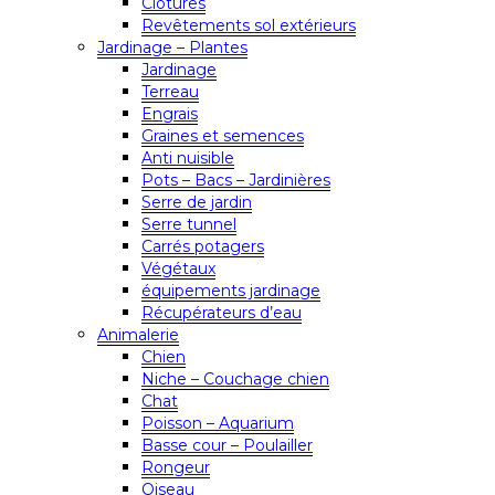
Clôtures
Revêtements sol extérieurs
Jardinage – Plantes
Jardinage
Terreau
Engrais
Graines et semences
Anti nuisible
Pots – Bacs – Jardinières
Serre de jardin
Serre tunnel
Carrés potagers
Végétaux
équipements jardinage
Récupérateurs d’eau
Animalerie
Chien
Niche – Couchage chien
Chat
Poisson – Aquarium
Basse cour – Poulailler
Rongeur
Oiseau