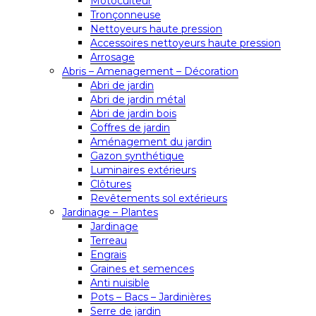
Motoculteur
Tronçonneuse
Nettoyeurs haute pression
Accessoires nettoyeurs haute pression
Arrosage
Abris – Amenagement – Décoration
Abri de jardin
Abri de jardin métal
Abri de jardin bois
Coffres de jardin
Aménagement du jardin
Gazon synthétique
Luminaires extérieurs
Clôtures
Revêtements sol extérieurs
Jardinage – Plantes
Jardinage
Terreau
Engrais
Graines et semences
Anti nuisible
Pots – Bacs – Jardinières
Serre de jardin