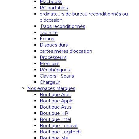
Macbooks
PC portables
ordinateurs de bureau reconditionnés ou
d’occasion
iPads reconditionnés
Tablette
Écrans
Disques durs
cartes mères d’occasion
Processeurs
Mémoire
Périphériques
Claviers – Souris
Chargeur
Nos espaces Marques
Boutique Acer
Boutique Apple
Boutique Asus
Boutique HP
Boutique Intel
Boutique Lenovo
Boutique Logitech
Boutique Msi