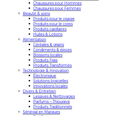
Chaussures pour Hommes
Chaussures pour Femmes
Beauté & soins
Produits pour le visage
Produits pour le corps
Produits capillaires
Huiles & Lotions
Alimentation
Céréales & grains
Condiments & épices
Boissons locales
Produits Frais
Produits Transformés
Technologie & Innovation
Électronique
Solutions logicielles
Innovations locales
Divers & Entretien
Lessives & Nettoyages
Parfums – Thiouraye
Produits Traditionnels
Sénégal en Marques