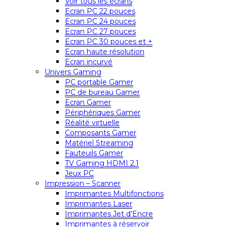
Voir tous les écrans
Ecran PC 22 pouces
Ecran PC 24 pouces
Ecran PC 27 pouces
Ecran PC 30 pouces et +
Ecran haute résolution
Ecran incurvé
Univers Gaming
PC portable Gamer
PC de bureau Gamer
Ecran Gamer
Périphériques Gamer
Réalité virtuelle
Composants Gamer
Matériel Streaming
Fauteuils Gamer
TV Gaming HDMI 2.1
Jeux PC
Impression – Scanner
Imprimantes Multifonctions
Imprimantes Laser
Imprimantes Jet d’Encre
Imprimantes à réservoir