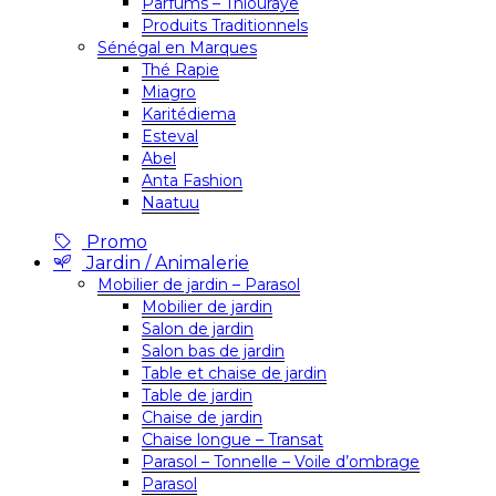
Parfums – Thiouraye
Produits Traditionnels
Sénégal en Marques
Thé Rapie
Miagro
Karitédiema
Esteval
Abel
Anta Fashion
Naatuu
Promo
Jardin / Animalerie
Mobilier de jardin – Parasol
Mobilier de jardin
Salon de jardin
Salon bas de jardin
Table et chaise de jardin
Table de jardin
Chaise de jardin
Chaise longue – Transat
Parasol – Tonnelle – Voile d’ombrage
Parasol