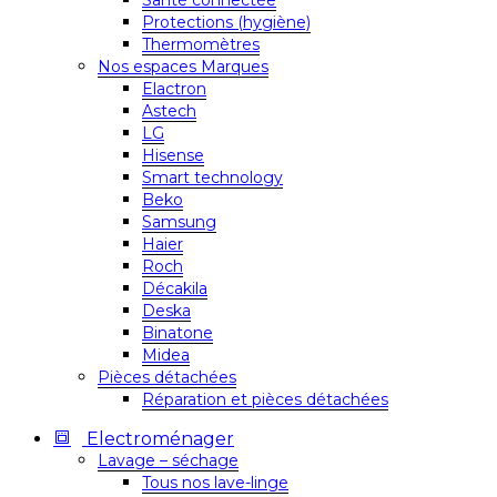
Santé connectée
Protections (hygiène)
Thermomètres
Nos espaces Marques
Elactron
Astech
LG
Hisense
Smart technology
Beko
Samsung
Haier
Roch
Décakila
Deska
Binatone
Midea
Pièces détachées
Réparation et pièces détachées
Electroménager
Lavage – séchage
Tous nos lave-linge