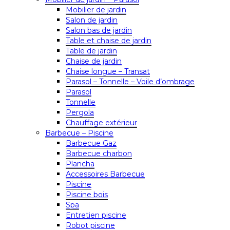
Mobilier de jardin
Salon de jardin
Salon bas de jardin
Table et chaise de jardin
Table de jardin
Chaise de jardin
Chaise longue – Transat
Parasol – Tonnelle – Voile d’ombrage
Parasol
Tonnelle
Pergola
Chauffage extérieur
Barbecue – Piscine
Barbecue Gaz
Barbecue charbon
Plancha
Accessoires Barbecue
Piscine
Piscine bois
Spa
Entretien piscine
Robot piscine