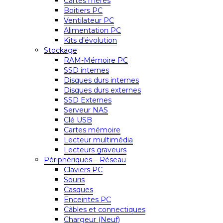
Cartes mères
Boitiers PC
Ventilateur PC
Alimentation PC
Kits d’évolution
Stockage
RAM-Mémoire PC
SSD internes
Disques durs internes
Disques durs externes
SSD Externes
Serveur NAS
Clé USB
Cartes mémoire
Lecteur multimédia
Lecteurs graveurs
Périphériques – Réseau
Claviers PC
Souris
Casques
Enceintes PC
Câbles et connectiques
Chargeur (Neuf)