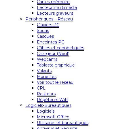
Cartes mémoire
Lecteur multimédia
Lecteurs graveurs
Périphériques – Réseau
Claviers PC
Souris
Casques
Enceintes PC
Câbles et connectiques
Chargeur (Neuf)
Webcams
Tablette graphique
Volants
Manettes
Voir tout le réseau
CPL
Routeurs
Répéteurs WiFi
Logiciels-Bureautiques
Logiciels
Microsoft Office
Utilitaires et bureautiques
Antivirus et Sécurité