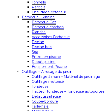
Tonnelle
Pergola
Chauffage extérieur
Barbecue – Piscine
Barbecue Gaz
Barbecue charbon
Plancha
Accessoires Barbecue
Piscine
Piscine bois
Spa
Entretien piscine
Robot piscine
Équipement Piscine
Outillage – Arrosage du jardin
Outillage à main – Matériel de jardinage
Outillage motorisé
Tondeuse
Tracteur tondeuse – Tondeuse autoportée
Débroussailleuse
Coupe-bordure
Taille-haie