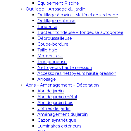
Équipement Piscine
Outillage – Arrosage du jardin
Outillage à main – Matériel de jardinage
Outillage motorisé
Tondeuse
Tracteur tondeuse – Tondeuse autoportée
Débroussailleuse
Coupe-bordure
Taille-haie
Motoculteur
Tronçonneuse
Nettoyeurs haute pression
Accessoires nettoyeurs haute pression
Arrosage
Abris – Amenagement – Décoration
Abri de jardin
Abri de jardin métal
Abri de jardin bois
Coffres de jardin
Aménagement du jardin
Gazon synthétique
Luminaires extérieurs