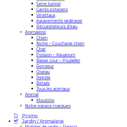
Serre tunnel
Carrés potagers
Végétaux
équipements jardinage
Récupérateurs d’eau
Animalerie
Chien
Niche – Couchage chien
Chat
Poisson – Aquarium
Basse cour – Poulailler
Rongeur
Oiseau
Reptile
Bétails
Tous les animaux
Animal
Moutons
Notre espace marques
Promo
Jardin / Animalerie
Mobilier de jardin – Parasol