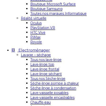
Boutique Microsoft Surface
Boutique Samsung
Toutes nos marques Informatique
Réalité virtuelle
Oculus
PlayStation VR
HTC Vive
PiMax
Royole
Electroménager
Lavage – séchage
Tous nos lave-linge
Lave-linge top
Lave-linge frontal
Lave-linge séchant
Tous nos Sèche-linge
Sèche-linge pompe à chaleur
Sèche-linge à condensation
Lave-vaisselle posables
Lave-vaisselle encastrables
Chauffe-eau