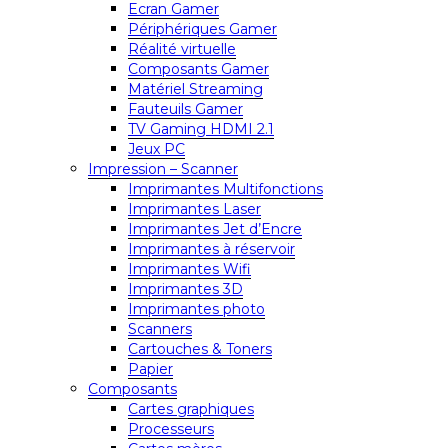
Ecran Gamer
Périphériques Gamer
Réalité virtuelle
Composants Gamer
Matériel Streaming
Fauteuils Gamer
TV Gaming HDMI 2.1
Jeux PC
Impression – Scanner
Imprimantes Multifonctions
Imprimantes Laser
Imprimantes Jet d’Encre
Imprimantes à réservoir
Imprimantes Wifi
Imprimantes 3D
Imprimantes photo
Scanners
Cartouches & Toners
Papier
Composants
Cartes graphiques
Processeurs