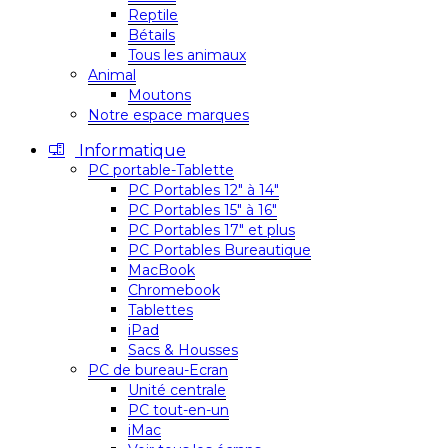
Reptile
Bétails
Tous les animaux
Animal
Moutons
Notre espace marques
Informatique
PC portable-Tablette
PC Portables 12″ à 14″
PC Portables 15″ à 16″
PC Portables 17″ et plus
PC Portables Bureautique
MacBook
Chromebook
Tablettes
iPad
Sacs & Housses
PC de bureau-Ecran
Unité centrale
PC tout-en-un
iMac