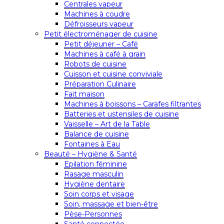
Centrales vapeur
Machines à coudre
Défroisseurs vapeur
Petit électroménager de cuisine
Petit déjeuner – Café
Machines à café à grain
Robots de cuisine
Cuisson et cuisine conviviale
Préparation Culinaire
Fait maison
Machines à boissons – Carafes filtrantes
Batteries et ustensiles de cuisine
Vaisselle – Art de la Table
Balance de cuisine
Fontaines à Eau
Beauté – Hygiène & Santé
Epilation féminine
Rasage masculin
Hygiène dentaire
Soin corps et visage
Soin, massage et bien-être
Pèse-Personnes