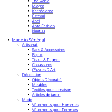
Thé Rapie
Miagro
Karitédiema
Esteval
Abel
Anta Fashion
Naatuu
Made in Sénégal
Artisanat
Sacs & Accessoires
Bijoux
Tissus & Pagnes
Chaussures
Œuvres D’Art
Décoration
Objets Décoratifs
Meubles
Textiles pour la maison
Articles de jardin
Mode
Vêtements pour Hommes
Vêtements pour Femmes