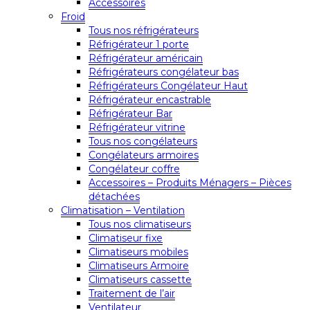
Accessoires
Froid
Tous nos réfrigérateurs
Réfrigérateur 1 porte
Réfrigérateur américain
Réfrigérateurs congélateur bas
Réfrigérateurs Congélateur Haut
Réfrigérateur encastrable
Réfrigérateur Bar
Réfrigérateur vitrine
Tous nos congélateurs
Congélateurs armoires
Congélateur coffre
Accessoires – Produits Ménagers – Pièces
détachées
Climatisation – Ventilation
Tous nos climatiseurs
Climatiseur fixe
Climatiseurs mobiles
Climatiseurs Armoire
Climatiseurs cassette
Traitement de l’air
Ventilateur