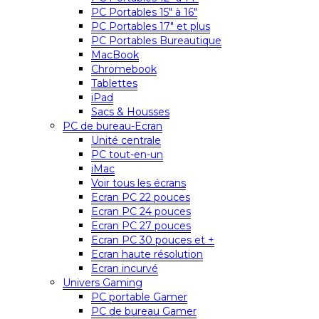
PC Portables 15″ à 16″
PC Portables 17″ et plus
PC Portables Bureautique
MacBook
Chromebook
Tablettes
iPad
Sacs & Housses
PC de bureau-Ecran
Unité centrale
PC tout-en-un
iMac
Voir tous les écrans
Ecran PC 22 pouces
Ecran PC 24 pouces
Ecran PC 27 pouces
Ecran PC 30 pouces et +
Ecran haute résolution
Ecran incurvé
Univers Gaming
PC portable Gamer
PC de bureau Gamer