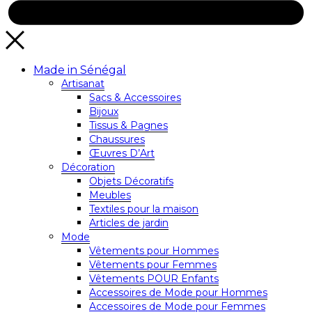
Made in Sénégal
Artisanat
Sacs & Accessoires
Bijoux
Tissus & Pagnes
Chaussures
Œuvres D’Art
Décoration
Objets Décoratifs
Meubles
Textiles pour la maison
Articles de jardin
Mode
Vêtements pour Hommes
Vêtements pour Femmes
Vêtements POUR Enfants
Accessoires de Mode pour Hommes
Accessoires de Mode pour Femmes