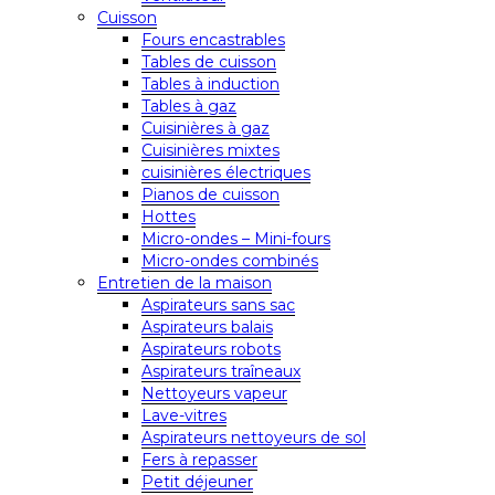
Cuisson
Fours encastrables
Tables de cuisson
Tables à induction
Tables à gaz
Cuisinières à gaz
Cuisinières mixtes
cuisinières électriques
Pianos de cuisson
Hottes
Micro-ondes – Mini-fours
Micro-ondes combinés
Entretien de la maison
Aspirateurs sans sac
Aspirateurs balais
Aspirateurs robots
Aspirateurs traîneaux
Nettoyeurs vapeur
Lave-vitres
Aspirateurs nettoyeurs de sol
Fers à repasser
Petit déjeuner