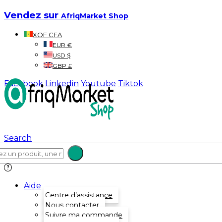
Vendez sur
AfriqMarket Shop
XOF CFA
EUR €
USD $
GBP £
Facebook
Linkedin
Youtube
Tiktok
Search
Aide
Centre d’assistance
Nous contacter
Suivre ma commande