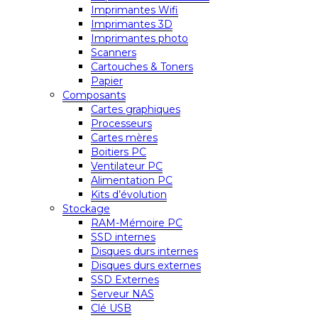
Imprimantes Wifi
Imprimantes 3D
Imprimantes photo
Scanners
Cartouches & Toners
Papier
Composants
Cartes graphiques
Processeurs
Cartes mères
Boitiers PC
Ventilateur PC
Alimentation PC
Kits d’évolution
Stockage
RAM-Mémoire PC
SSD internes
Disques durs internes
Disques durs externes
SSD Externes
Serveur NAS
Clé USB