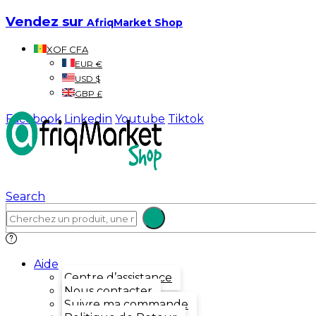
Vendez sur
AfriqMarket Shop
XOF CFA
EUR €
USD $
GBP £
Facebook
Linkedin
Youtube
Tiktok
Search
Aide
Centre d’assistance
Nous contacter
Suivre ma commande