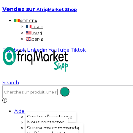
Vendez sur
AfriqMarket Shop
XOF CFA
EUR €
USD $
GBP £
Facebook
Linkedin
Youtube
Tiktok
Search
Aide
Centre d’assistance
Nous contacter
Suivre ma commande