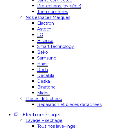
Santé connectée
Protections (hygiène)
Thermomètres
Nos espaces Marques
Elactron
Astech
LG
Hisense
Smart technology
Beko
Samsung
Haier
Roch
Décakila
Deska
Binatone
Midea
Pièces détachées
Réparation et pièces détachées
Electroménager
Lavage – séchage
Tous nos lave-linge