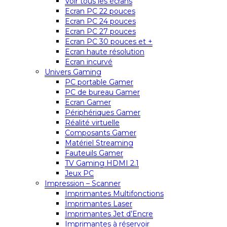
Voir tous les écrans
Ecran PC 22 pouces
Ecran PC 24 pouces
Ecran PC 27 pouces
Ecran PC 30 pouces et +
Ecran haute résolution
Ecran incurvé
Univers Gaming
PC portable Gamer
PC de bureau Gamer
Ecran Gamer
Périphériques Gamer
Réalité virtuelle
Composants Gamer
Matériel Streaming
Fauteuils Gamer
TV Gaming HDMI 2.1
Jeux PC
Impression – Scanner
Imprimantes Multifonctions
Imprimantes Laser
Imprimantes Jet d’Encre
Imprimantes à réservoir