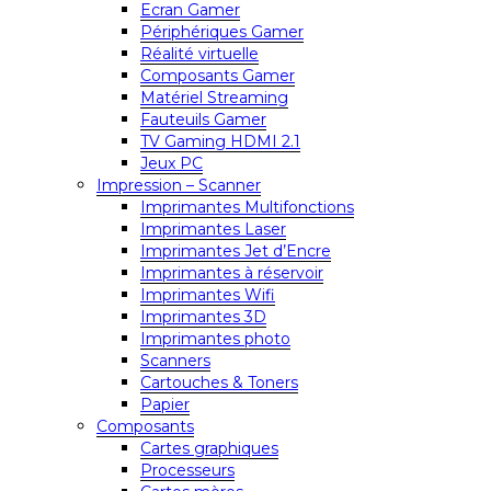
Ecran Gamer
Périphériques Gamer
Réalité virtuelle
Composants Gamer
Matériel Streaming
Fauteuils Gamer
TV Gaming HDMI 2.1
Jeux PC
Impression – Scanner
Imprimantes Multifonctions
Imprimantes Laser
Imprimantes Jet d’Encre
Imprimantes à réservoir
Imprimantes Wifi
Imprimantes 3D
Imprimantes photo
Scanners
Cartouches & Toners
Papier
Composants
Cartes graphiques
Processeurs