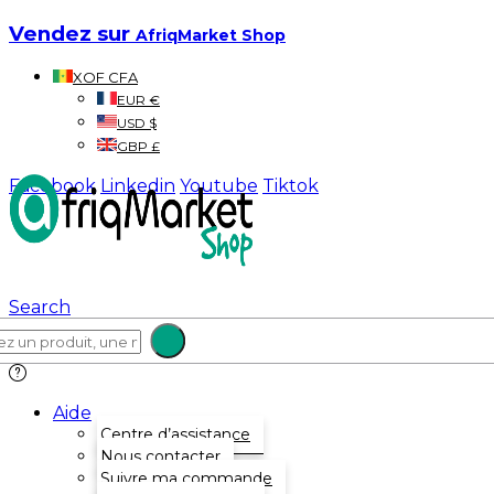
Vendez sur
AfriqMarket Shop
XOF CFA
EUR €
USD $
GBP £
Facebook
Linkedin
Youtube
Tiktok
Search
Aide
Centre d’assistance
Nous contacter
Suivre ma commande