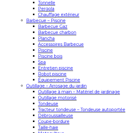
Tonnelle
Pergola
Chauffage extérieur
Barbecue – Piscine
Barbecue Gaz
Barbecue charbon
Plancha
Accessoires Barbecue
Piscine
Piscine bois
Spa
Entretien piscine
Robot piscine
Équipement Piscine
Outillage – Arrosage du jardin
Outillage à main – Matériel de jardinage
Outillage motorisé
Tondeuse
Tracteur tondeuse – Tondeuse autoportée
Débroussailleuse
Coupe-bordure
Taille-haie