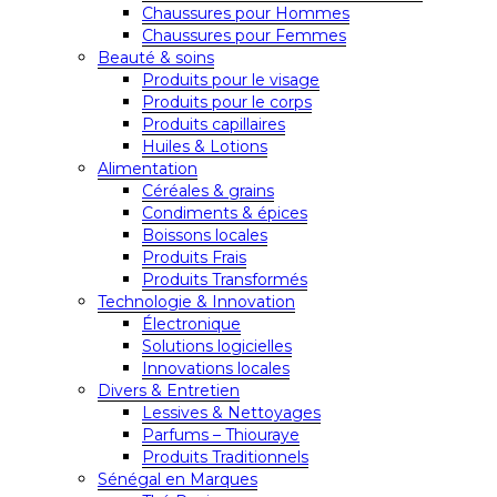
Chaussures pour Hommes
Chaussures pour Femmes
Beauté & soins
Produits pour le visage
Produits pour le corps
Produits capillaires
Huiles & Lotions
Alimentation
Céréales & grains
Condiments & épices
Boissons locales
Produits Frais
Produits Transformés
Technologie & Innovation
Électronique
Solutions logicielles
Innovations locales
Divers & Entretien
Lessives & Nettoyages
Parfums – Thiouraye
Produits Traditionnels
Sénégal en Marques