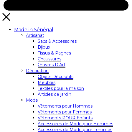
Made in Sénégal
Artisanat
Sacs & Accessoires
Bijoux
Tissus & Pagnes
Chaussures
Œuvres D’Art
Décoration
Objets Décoratifs
Meubles
Textiles pour la maison
Articles de jardin
Mode
Vêtements pour Hommes
Vêtements pour Femmes
Vêtements POUR Enfants
Accessoires de Mode pour Hommes
Accessoires de Mode pour Femmes