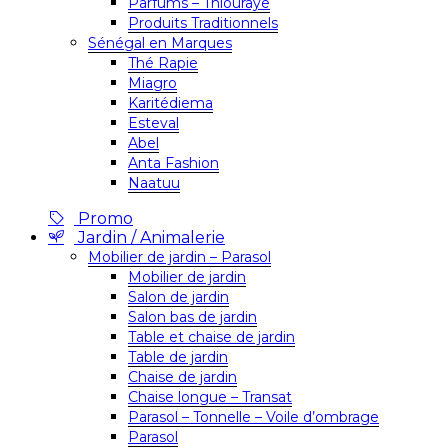
Parfums – Thiouraye
Produits Traditionnels
Sénégal en Marques
Thé Rapie
Miagro
Karitédiema
Esteval
Abel
Anta Fashion
Naatuu
Promo
Jardin / Animalerie
Mobilier de jardin – Parasol
Mobilier de jardin
Salon de jardin
Salon bas de jardin
Table et chaise de jardin
Table de jardin
Chaise de jardin
Chaise longue – Transat
Parasol – Tonnelle – Voile d’ombrage
Parasol