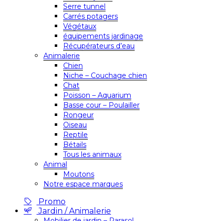
Serre tunnel
Carrés potagers
Végétaux
équipements jardinage
Récupérateurs d’eau
Animalerie
Chien
Niche – Couchage chien
Chat
Poisson – Aquarium
Basse cour – Poulailler
Rongeur
Oiseau
Reptile
Bétails
Tous les animaux
Animal
Moutons
Notre espace marques
Promo
Jardin / Animalerie
Mobilier de jardin – Parasol