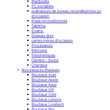
Macbooks
PC portables
ordinateurs de bureau reconditionnés ou
d’occasion
iPads reconditionnés
Tablette
Écrans
Disques durs
cartes mères d’occasion
Processeurs
Mémoire
Périphériques
Claviers – Souris
Chargeur
Nos espaces Marques
Boutique Acer
Boutique Apple
Boutique Asus
Boutique HP
Boutique Intel
Boutique Lenovo
Boutique Logitech
Boutique Msi