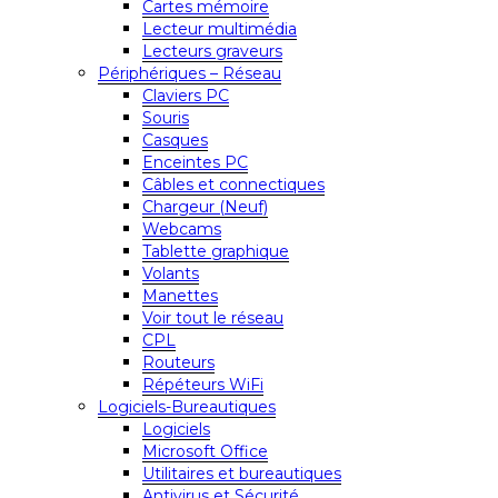
Cartes mémoire
Lecteur multimédia
Lecteurs graveurs
Périphériques – Réseau
Claviers PC
Souris
Casques
Enceintes PC
Câbles et connectiques
Chargeur (Neuf)
Webcams
Tablette graphique
Volants
Manettes
Voir tout le réseau
CPL
Routeurs
Répéteurs WiFi
Logiciels-Bureautiques
Logiciels
Microsoft Office
Utilitaires et bureautiques
Antivirus et Sécurité