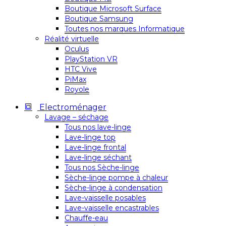
Boutique Microsoft Surface
Boutique Samsung
Toutes nos marques Informatique
Réalité virtuelle
Oculus
PlayStation VR
HTC Vive
PiMax
Royole
Electroménager
Lavage – séchage
Tous nos lave-linge
Lave-linge top
Lave-linge frontal
Lave-linge séchant
Tous nos Sèche-linge
Sèche-linge pompe à chaleur
Sèche-linge à condensation
Lave-vaisselle posables
Lave-vaisselle encastrables
Chauffe-eau