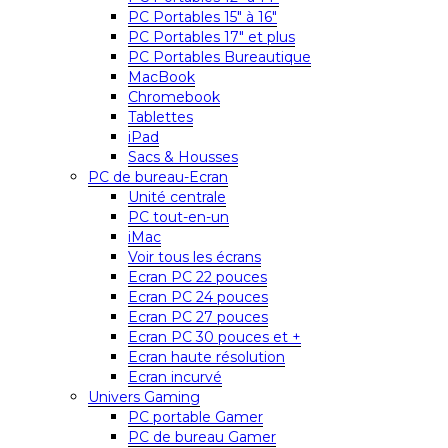
PC Portables 15″ à 16″
PC Portables 17″ et plus
PC Portables Bureautique
MacBook
Chromebook
Tablettes
iPad
Sacs & Housses
PC de bureau-Ecran
Unité centrale
PC tout-en-un
iMac
Voir tous les écrans
Ecran PC 22 pouces
Ecran PC 24 pouces
Ecran PC 27 pouces
Ecran PC 30 pouces et +
Ecran haute résolution
Ecran incurvé
Univers Gaming
PC portable Gamer
PC de bureau Gamer