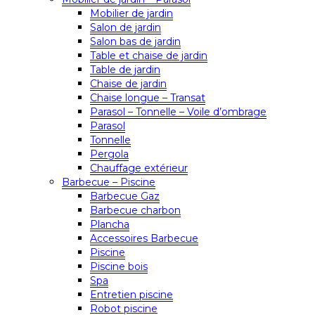
Mobilier de jardin
Salon de jardin
Salon bas de jardin
Table et chaise de jardin
Table de jardin
Chaise de jardin
Chaise longue – Transat
Parasol – Tonnelle – Voile d’ombrage
Parasol
Tonnelle
Pergola
Chauffage extérieur
Barbecue – Piscine
Barbecue Gaz
Barbecue charbon
Plancha
Accessoires Barbecue
Piscine
Piscine bois
Spa
Entretien piscine
Robot piscine