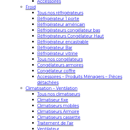
Accessoires
Froid
Tous nos réfrigérateurs
Réfrigérateur 1 porte
Réfrigérateur américain
Réfrigérateurs congélateur bas
Réfrigérateurs Congélateur Haut
Réfrigérateur encastrable
Réfrigérateur Bar
Réfrigérateur vitrine
Tous nos congélateurs
Congélateurs armoires
Congélateur coffre
Accessoires – Produits Ménagers – Pièces
détachées
Climatisation – Ventilation
Tous nos climatiseurs
Climatiseur fixe
Climatiseurs mobiles
Climatiseurs Armoire
Climatiseurs cassette
Traitement de l’air
Ventilateur