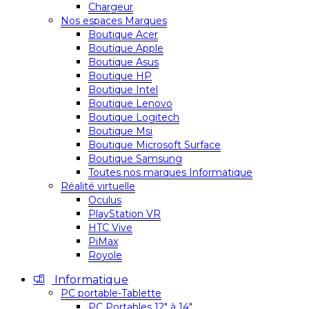
Chargeur
Nos espaces Marques
Boutique Acer
Boutique Apple
Boutique Asus
Boutique HP
Boutique Intel
Boutique Lenovo
Boutique Logitech
Boutique Msi
Boutique Microsoft Surface
Boutique Samsung
Toutes nos marques Informatique
Réalité virtuelle
Oculus
PlayStation VR
HTC Vive
PiMax
Royole
Informatique
PC portable-Tablette
PC Portables 12″ à 14″