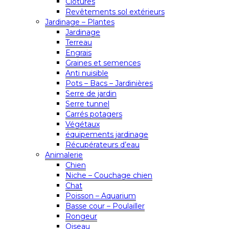
Clôtures
Revêtements sol extérieurs
Jardinage – Plantes
Jardinage
Terreau
Engrais
Graines et semences
Anti nuisible
Pots – Bacs – Jardinières
Serre de jardin
Serre tunnel
Carrés potagers
Végétaux
équipements jardinage
Récupérateurs d’eau
Animalerie
Chien
Niche – Couchage chien
Chat
Poisson – Aquarium
Basse cour – Poulailler
Rongeur
Oiseau