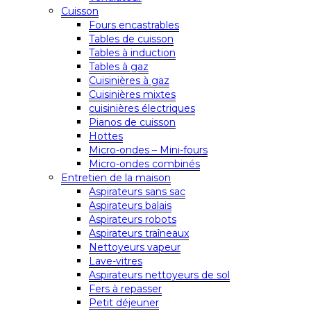
Cuisson
Fours encastrables
Tables de cuisson
Tables à induction
Tables à gaz
Cuisinières à gaz
Cuisinières mixtes
cuisinières électriques
Pianos de cuisson
Hottes
Micro-ondes – Mini-fours
Micro-ondes combinés
Entretien de la maison
Aspirateurs sans sac
Aspirateurs balais
Aspirateurs robots
Aspirateurs traîneaux
Nettoyeurs vapeur
Lave-vitres
Aspirateurs nettoyeurs de sol
Fers à repasser
Petit déjeuner