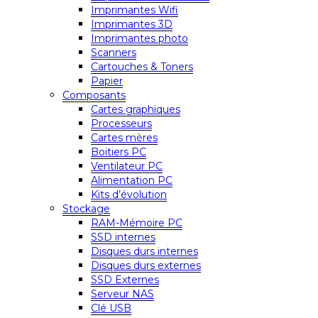
Imprimantes Wifi
Imprimantes 3D
Imprimantes photo
Scanners
Cartouches & Toners
Papier
Composants
Cartes graphiques
Processeurs
Cartes mères
Boitiers PC
Ventilateur PC
Alimentation PC
Kits d’évolution
Stockage
RAM-Mémoire PC
SSD internes
Disques durs internes
Disques durs externes
SSD Externes
Serveur NAS
Clé USB