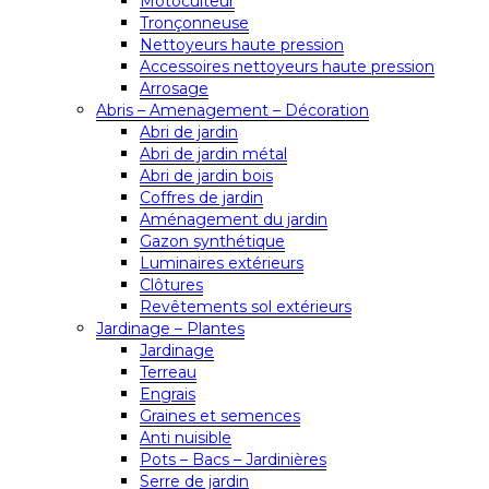
Motoculteur
Tronçonneuse
Nettoyeurs haute pression
Accessoires nettoyeurs haute pression
Arrosage
Abris – Amenagement – Décoration
Abri de jardin
Abri de jardin métal
Abri de jardin bois
Coffres de jardin
Aménagement du jardin
Gazon synthétique
Luminaires extérieurs
Clôtures
Revêtements sol extérieurs
Jardinage – Plantes
Jardinage
Terreau
Engrais
Graines et semences
Anti nuisible
Pots – Bacs – Jardinières
Serre de jardin