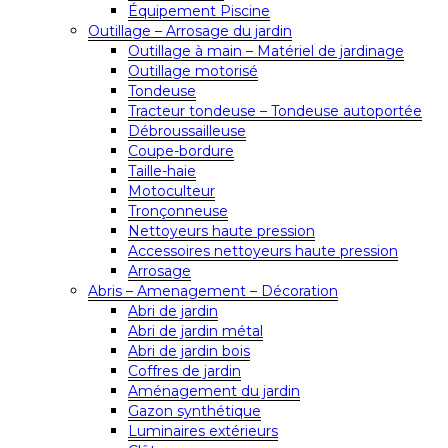
Équipement Piscine
Outillage – Arrosage du jardin
Outillage à main – Matériel de jardinage
Outillage motorisé
Tondeuse
Tracteur tondeuse – Tondeuse autoportée
Débroussailleuse
Coupe-bordure
Taille-haie
Motoculteur
Tronçonneuse
Nettoyeurs haute pression
Accessoires nettoyeurs haute pression
Arrosage
Abris – Amenagement – Décoration
Abri de jardin
Abri de jardin métal
Abri de jardin bois
Coffres de jardin
Aménagement du jardin
Gazon synthétique
Luminaires extérieurs