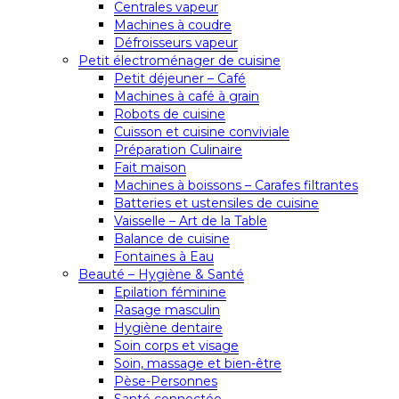
Centrales vapeur
Machines à coudre
Défroisseurs vapeur
Petit électroménager de cuisine
Petit déjeuner – Café
Machines à café à grain
Robots de cuisine
Cuisson et cuisine conviviale
Préparation Culinaire
Fait maison
Machines à boissons – Carafes filtrantes
Batteries et ustensiles de cuisine
Vaisselle – Art de la Table
Balance de cuisine
Fontaines à Eau
Beauté – Hygiène & Santé
Epilation féminine
Rasage masculin
Hygiène dentaire
Soin corps et visage
Soin, massage et bien-être
Pèse-Personnes