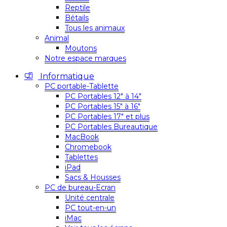
Reptile
Bétails
Tous les animaux
Animal
Moutons
Notre espace marques
Informatique
PC portable-Tablette
PC Portables 12″ à 14″
PC Portables 15″ à 16″
PC Portables 17″ et plus
PC Portables Bureautique
MacBook
Chromebook
Tablettes
iPad
Sacs & Housses
PC de bureau-Ecran
Unité centrale
PC tout-en-un
iMac