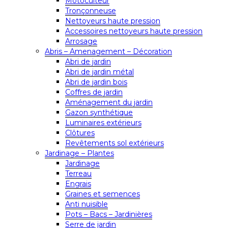
Motoculteur
Tronçonneuse
Nettoyeurs haute pression
Accessoires nettoyeurs haute pression
Arrosage
Abris – Amenagement – Décoration
Abri de jardin
Abri de jardin métal
Abri de jardin bois
Coffres de jardin
Aménagement du jardin
Gazon synthétique
Luminaires extérieurs
Clôtures
Revêtements sol extérieurs
Jardinage – Plantes
Jardinage
Terreau
Engrais
Graines et semences
Anti nuisible
Pots – Bacs – Jardinières
Serre de jardin