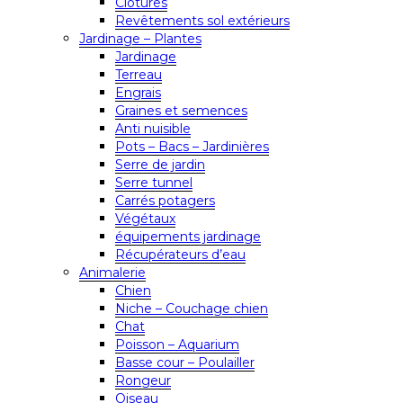
Clôtures
Revêtements sol extérieurs
Jardinage – Plantes
Jardinage
Terreau
Engrais
Graines et semences
Anti nuisible
Pots – Bacs – Jardinières
Serre de jardin
Serre tunnel
Carrés potagers
Végétaux
équipements jardinage
Récupérateurs d’eau
Animalerie
Chien
Niche – Couchage chien
Chat
Poisson – Aquarium
Basse cour – Poulailler
Rongeur
Oiseau