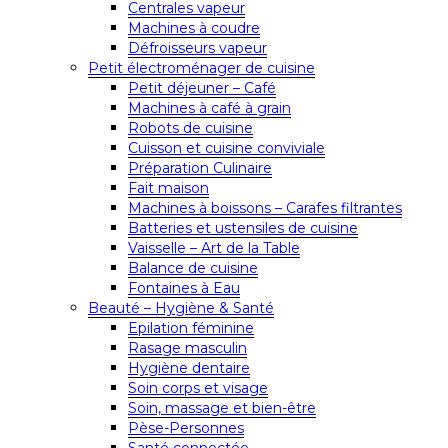
Centrales vapeur
Machines à coudre
Défroisseurs vapeur
Petit électroménager de cuisine
Petit déjeuner – Café
Machines à café à grain
Robots de cuisine
Cuisson et cuisine conviviale
Préparation Culinaire
Fait maison
Machines à boissons – Carafes filtrantes
Batteries et ustensiles de cuisine
Vaisselle – Art de la Table
Balance de cuisine
Fontaines à Eau
Beauté – Hygiène & Santé
Epilation féminine
Rasage masculin
Hygiène dentaire
Soin corps et visage
Soin, massage et bien-être
Pèse-Personnes