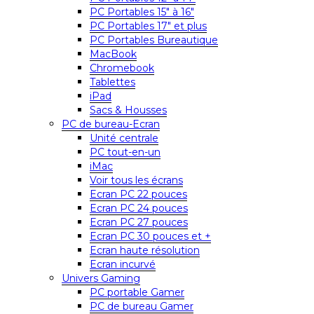
PC Portables 15″ à 16″
PC Portables 17″ et plus
PC Portables Bureautique
MacBook
Chromebook
Tablettes
iPad
Sacs & Housses
PC de bureau-Ecran
Unité centrale
PC tout-en-un
iMac
Voir tous les écrans
Ecran PC 22 pouces
Ecran PC 24 pouces
Ecran PC 27 pouces
Ecran PC 30 pouces et +
Ecran haute résolution
Ecran incurvé
Univers Gaming
PC portable Gamer
PC de bureau Gamer