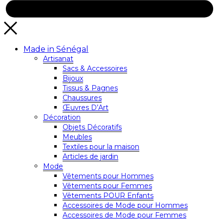
Made in Sénégal
Artisanat
Sacs & Accessoires
Bijoux
Tissus & Pagnes
Chaussures
Œuvres D’Art
Décoration
Objets Décoratifs
Meubles
Textiles pour la maison
Articles de jardin
Mode
Vêtements pour Hommes
Vêtements pour Femmes
Vêtements POUR Enfants
Accessoires de Mode pour Hommes
Accessoires de Mode pour Femmes