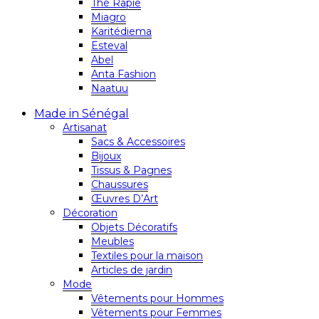
Thé Rapie
Miagro
Karitédiema
Esteval
Abel
Anta Fashion
Naatuu
Made in Sénégal
Artisanat
Sacs & Accessoires
Bijoux
Tissus & Pagnes
Chaussures
Œuvres D’Art
Décoration
Objets Décoratifs
Meubles
Textiles pour la maison
Articles de jardin
Mode
Vêtements pour Hommes
Vêtements pour Femmes