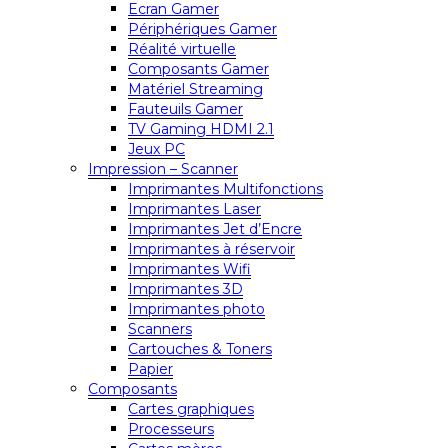
Ecran Gamer
Périphériques Gamer
Réalité virtuelle
Composants Gamer
Matériel Streaming
Fauteuils Gamer
TV Gaming HDMI 2.1
Jeux PC
Impression – Scanner
Imprimantes Multifonctions
Imprimantes Laser
Imprimantes Jet d’Encre
Imprimantes à réservoir
Imprimantes Wifi
Imprimantes 3D
Imprimantes photo
Scanners
Cartouches & Toners
Papier
Composants
Cartes graphiques
Processeurs