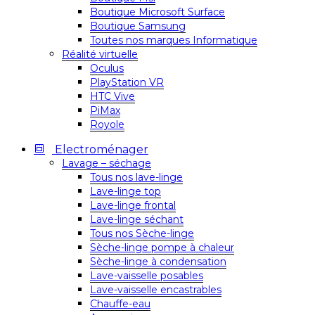
Boutique Microsoft Surface
Boutique Samsung
Toutes nos marques Informatique
Réalité virtuelle
Oculus
PlayStation VR
HTC Vive
PiMax
Royole
Electroménager
Lavage – séchage
Tous nos lave-linge
Lave-linge top
Lave-linge frontal
Lave-linge séchant
Tous nos Sèche-linge
Sèche-linge pompe à chaleur
Sèche-linge à condensation
Lave-vaisselle posables
Lave-vaisselle encastrables
Chauffe-eau