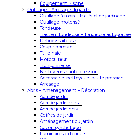
Équipement Piscine
Outillage – Arrosage du jardin
Outillage à main – Matériel de jardinage
Outillage motorisé
Tondeuse
Tracteur tondeuse – Tondeuse autoportée
Débroussailleuse
Coupe-bordure
Taille-haie
Motoculteur
Tronçonneuse
Nettoyeurs haute pression
Accessoires nettoyeurs haute pression
Arrosage
Abris – Amenagement – Décoration
Abri de jardin
Abri de jardin métal
Abri de jardin bois
Coffres de jardin
Aménagement du jardin
Gazon synthétique
Luminaires extérieurs