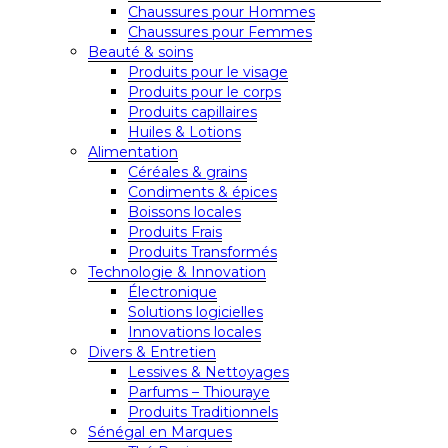
Chaussures pour Hommes
Chaussures pour Femmes
Beauté & soins
Produits pour le visage
Produits pour le corps
Produits capillaires
Huiles & Lotions
Alimentation
Céréales & grains
Condiments & épices
Boissons locales
Produits Frais
Produits Transformés
Technologie & Innovation
Électronique
Solutions logicielles
Innovations locales
Divers & Entretien
Lessives & Nettoyages
Parfums – Thiouraye
Produits Traditionnels
Sénégal en Marques