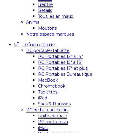
Reptile
Bétails
Tous les animaux
Animal
Moutons
Notre espace marques
Informatique
PC portable-Tablette
PC Portables 12″ à 14″
PC Portables 15″ à 16″
PC Portables 17″ et plus
PC Portables Bureautique
MacBook
Chromebook
Tablettes
iPad
Sacs & Housses
PC de bureau-Ecran
Unité centrale
PC tout-en-un
iMac