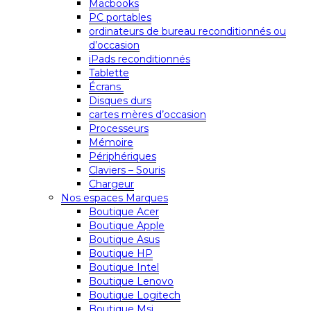
Macbooks
PC portables
ordinateurs de bureau reconditionnés ou
d’occasion
iPads reconditionnés
Tablette
Écrans
Disques durs
cartes mères d’occasion
Processeurs
Mémoire
Périphériques
Claviers – Souris
Chargeur
Nos espaces Marques
Boutique Acer
Boutique Apple
Boutique Asus
Boutique HP
Boutique Intel
Boutique Lenovo
Boutique Logitech
Boutique Msi