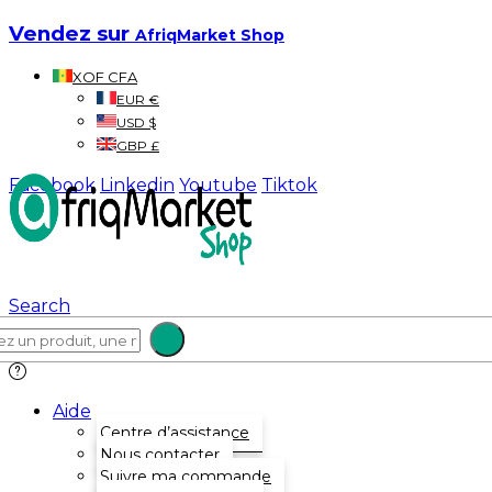
Vendez sur
AfriqMarket Shop
XOF CFA
EUR €
USD $
GBP £
Facebook
Linkedin
Youtube
Tiktok
Search
Aide
Centre d’assistance
Nous contacter
Suivre ma commande