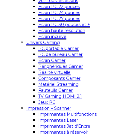
Voir tous les écrans
Ecran PC 22 pouces
Ecran PC 24 pouces
Ecran PC 27 pouces
Ecran PC 30 pouces et +
Ecran haute résolution
Ecran incurvé
Univers Gaming
PC portable Gamer
PC de bureau Gamer
Ecran Gamer
Périphériques Gamer
Réalité virtuelle
Composants Gamer
Matériel Streaming
Fauteuils Gamer
TV Gaming HDMI 2.1
Jeux PC
Impression – Scanner
Imprimantes Multifonctions
Imprimantes Laser
Imprimantes Jet d’Encre
Imprimantes à réservoir