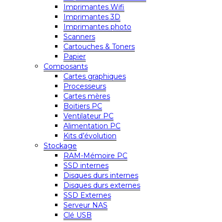
Imprimantes Wifi
Imprimantes 3D
Imprimantes photo
Scanners
Cartouches & Toners
Papier
Composants
Cartes graphiques
Processeurs
Cartes mères
Boitiers PC
Ventilateur PC
Alimentation PC
Kits d’évolution
Stockage
RAM-Mémoire PC
SSD internes
Disques durs internes
Disques durs externes
SSD Externes
Serveur NAS
Clé USB