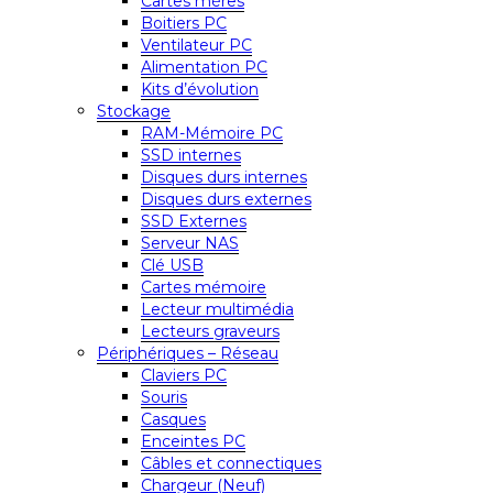
Cartes mères
Boitiers PC
Ventilateur PC
Alimentation PC
Kits d’évolution
Stockage
RAM-Mémoire PC
SSD internes
Disques durs internes
Disques durs externes
SSD Externes
Serveur NAS
Clé USB
Cartes mémoire
Lecteur multimédia
Lecteurs graveurs
Périphériques – Réseau
Claviers PC
Souris
Casques
Enceintes PC
Câbles et connectiques
Chargeur (Neuf)