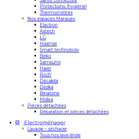
Santé connectée
Protections (hygiène)
Thermomètres
Nos espaces Marques
Elactron
Astech
LG
Hisense
Smart technology
Beko
Samsung
Haier
Roch
Décakila
Deska
Binatone
Midea
Pièces détachées
Réparation et pièces détachées
Electroménager
Lavage – séchage
Tous nos lave-linge