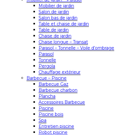
Mobilier de jardin
Salon de jardin
Salon bas de jardin
Table et chaise de jardin
Table de jardin
Chaise de jardin
Chaise longue – Transat
Parasol – Tonnelle – Voile d’ombrage
Parasol
Tonnelle
Pergola
Chauffage extérieur
Barbecue – Piscine
Barbecue Gaz
Barbecue charbon
Plancha
Accessoires Barbecue
Piscine
Piscine bois
Spa
Entretien piscine
Robot piscine