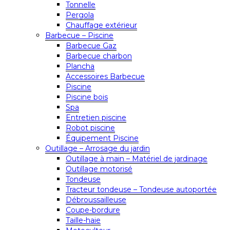
Tonnelle
Pergola
Chauffage extérieur
Barbecue – Piscine
Barbecue Gaz
Barbecue charbon
Plancha
Accessoires Barbecue
Piscine
Piscine bois
Spa
Entretien piscine
Robot piscine
Équipement Piscine
Outillage – Arrosage du jardin
Outillage à main – Matériel de jardinage
Outillage motorisé
Tondeuse
Tracteur tondeuse – Tondeuse autoportée
Débroussailleuse
Coupe-bordure
Taille-haie