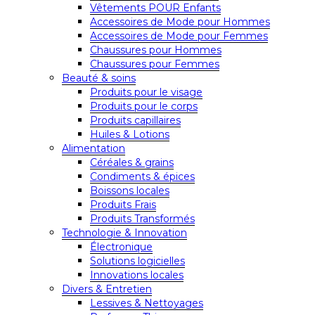
Vêtements POUR Enfants
Accessoires de Mode pour Hommes
Accessoires de Mode pour Femmes
Chaussures pour Hommes
Chaussures pour Femmes
Beauté & soins
Produits pour le visage
Produits pour le corps
Produits capillaires
Huiles & Lotions
Alimentation
Céréales & grains
Condiments & épices
Boissons locales
Produits Frais
Produits Transformés
Technologie & Innovation
Électronique
Solutions logicielles
Innovations locales
Divers & Entretien
Lessives & Nettoyages