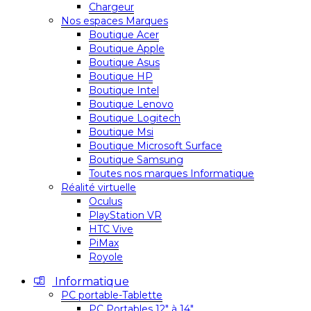
Chargeur
Nos espaces Marques
Boutique Acer
Boutique Apple
Boutique Asus
Boutique HP
Boutique Intel
Boutique Lenovo
Boutique Logitech
Boutique Msi
Boutique Microsoft Surface
Boutique Samsung
Toutes nos marques Informatique
Réalité virtuelle
Oculus
PlayStation VR
HTC Vive
PiMax
Royole
Informatique
PC portable-Tablette
PC Portables 12″ à 14″