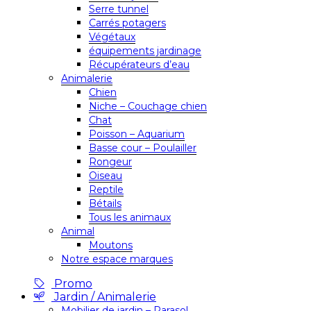
Serre tunnel
Carrés potagers
Végétaux
équipements jardinage
Récupérateurs d’eau
Animalerie
Chien
Niche – Couchage chien
Chat
Poisson – Aquarium
Basse cour – Poulailler
Rongeur
Oiseau
Reptile
Bétails
Tous les animaux
Animal
Moutons
Notre espace marques
Promo
Jardin / Animalerie
Mobilier de jardin – Parasol