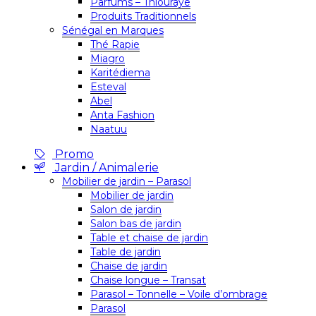
Parfums – Thiouraye
Produits Traditionnels
Sénégal en Marques
Thé Rapie
Miagro
Karitédiema
Esteval
Abel
Anta Fashion
Naatuu
Promo
Jardin / Animalerie
Mobilier de jardin – Parasol
Mobilier de jardin
Salon de jardin
Salon bas de jardin
Table et chaise de jardin
Table de jardin
Chaise de jardin
Chaise longue – Transat
Parasol – Tonnelle – Voile d’ombrage
Parasol