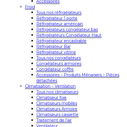
Accessoires
Froid
Tous nos réfrigérateurs
Réfrigérateur 1 porte
Réfrigérateur américain
Réfrigérateurs congélateur bas
Réfrigérateurs Congélateur Haut
Réfrigérateur encastrable
Réfrigérateur Bar
Réfrigérateur vitrine
Tous nos congélateurs
Congélateurs armoires
Congélateur coffre
Accessoires – Produits Ménagers – Pièces
détachées
Climatisation – Ventilation
Tous nos climatiseurs
Climatiseur fixe
Climatiseurs mobiles
Climatiseurs Armoire
Climatiseurs cassette
Traitement de l’air
Ventilateur