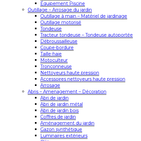
Équipement Piscine
Outillage – Arrosage du jardin
Outillage à main – Matériel de jardinage
Outillage motorisé
Tondeuse
Tracteur tondeuse – Tondeuse autoportée
Débroussailleuse
Coupe-bordure
Taille-haie
Motoculteur
Tronçonneuse
Nettoyeurs haute pression
Accessoires nettoyeurs haute pression
Arrosage
Abris – Amenagement – Décoration
Abri de jardin
Abri de jardin métal
Abri de jardin bois
Coffres de jardin
Aménagement du jardin
Gazon synthétique
Luminaires extérieurs