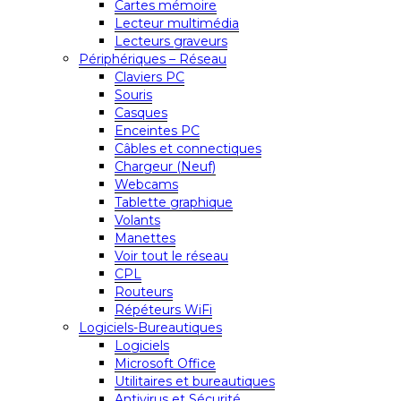
Cartes mémoire
Lecteur multimédia
Lecteurs graveurs
Périphériques – Réseau
Claviers PC
Souris
Casques
Enceintes PC
Câbles et connectiques
Chargeur (Neuf)
Webcams
Tablette graphique
Volants
Manettes
Voir tout le réseau
CPL
Routeurs
Répéteurs WiFi
Logiciels-Bureautiques
Logiciels
Microsoft Office
Utilitaires et bureautiques
Antivirus et Sécurité