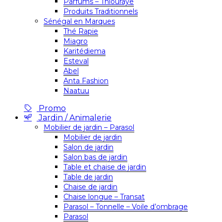
Parfums – Thiouraye
Produits Traditionnels
Sénégal en Marques
Thé Rapie
Miagro
Karitédiema
Esteval
Abel
Anta Fashion
Naatuu
Promo
Jardin / Animalerie
Mobilier de jardin – Parasol
Mobilier de jardin
Salon de jardin
Salon bas de jardin
Table et chaise de jardin
Table de jardin
Chaise de jardin
Chaise longue – Transat
Parasol – Tonnelle – Voile d’ombrage
Parasol