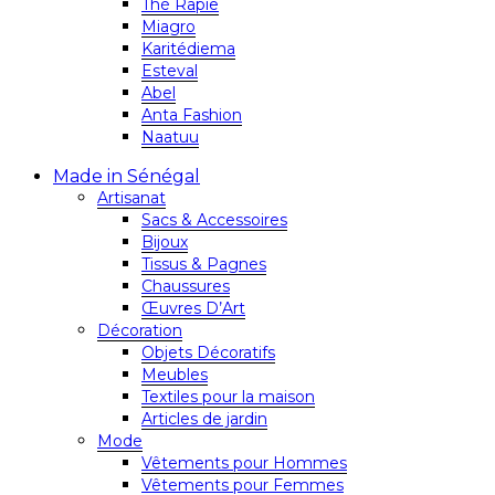
Thé Rapie
Miagro
Karitédiema
Esteval
Abel
Anta Fashion
Naatuu
Made in Sénégal
Artisanat
Sacs & Accessoires
Bijoux
Tissus & Pagnes
Chaussures
Œuvres D’Art
Décoration
Objets Décoratifs
Meubles
Textiles pour la maison
Articles de jardin
Mode
Vêtements pour Hommes
Vêtements pour Femmes