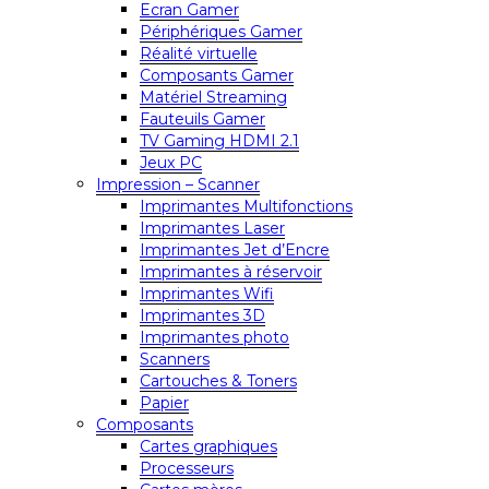
Ecran Gamer
Périphériques Gamer
Réalité virtuelle
Composants Gamer
Matériel Streaming
Fauteuils Gamer
TV Gaming HDMI 2.1
Jeux PC
Impression – Scanner
Imprimantes Multifonctions
Imprimantes Laser
Imprimantes Jet d’Encre
Imprimantes à réservoir
Imprimantes Wifi
Imprimantes 3D
Imprimantes photo
Scanners
Cartouches & Toners
Papier
Composants
Cartes graphiques
Processeurs