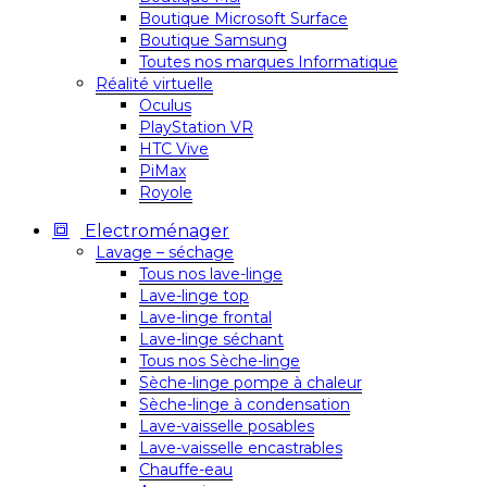
Boutique Microsoft Surface
Boutique Samsung
Toutes nos marques Informatique
Réalité virtuelle
Oculus
PlayStation VR
HTC Vive
PiMax
Royole
Electroménager
Lavage – séchage
Tous nos lave-linge
Lave-linge top
Lave-linge frontal
Lave-linge séchant
Tous nos Sèche-linge
Sèche-linge pompe à chaleur
Sèche-linge à condensation
Lave-vaisselle posables
Lave-vaisselle encastrables
Chauffe-eau