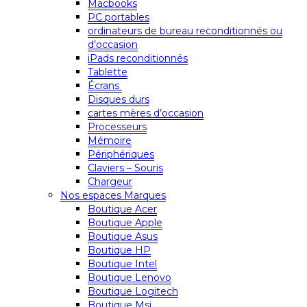
Macbooks
PC portables
ordinateurs de bureau reconditionnés ou
d’occasion
iPads reconditionnés
Tablette
Écrans
Disques durs
cartes mères d’occasion
Processeurs
Mémoire
Périphériques
Claviers – Souris
Chargeur
Nos espaces Marques
Boutique Acer
Boutique Apple
Boutique Asus
Boutique HP
Boutique Intel
Boutique Lenovo
Boutique Logitech
Boutique Msi