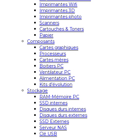
Imprimantes Wifi
Imprimantes 3D
Imprimantes photo
Scanners
Cartouches & Toners
Papier
Composants
Cartes graphiques
Processeurs
Cartes mères
Boitiers PC
Ventilateur PC
Alimentation PC
Kits d’évolution
Stockage
RAM-Mémoire PC
SSD internes
Disques durs internes
Disques durs externes
SSD Externes
Serveur NAS
Clé USB