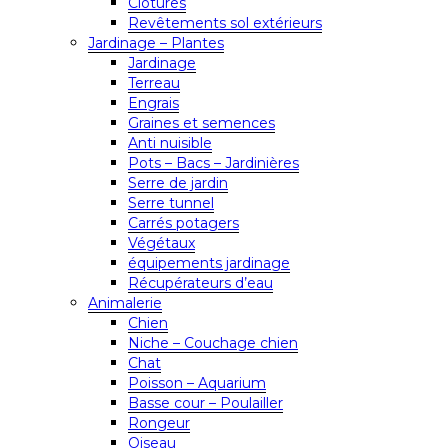
Clôtures
Revêtements sol extérieurs
Jardinage – Plantes
Jardinage
Terreau
Engrais
Graines et semences
Anti nuisible
Pots – Bacs – Jardinières
Serre de jardin
Serre tunnel
Carrés potagers
Végétaux
équipements jardinage
Récupérateurs d’eau
Animalerie
Chien
Niche – Couchage chien
Chat
Poisson – Aquarium
Basse cour – Poulailler
Rongeur
Oiseau