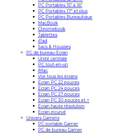
PC Portables 15″ à 16″
PC Portables 17″ et plus
PC Portables Bureautique
MacBook
Chromebook
Tablettes
iPad
Sacs & Housses
PC de bureau-Ecran
Unité centrale
PC tout-en-un
iMac
Voir tous les écrans
Ecran PC 22 pouces
Ecran PC 24 pouces
Ecran PC 27 pouces
Ecran PC 30 pouces et +
Ecran haute résolution
Ecran incurvé
Univers Gaming
PC portable Gamer
PC de bureau Gamer