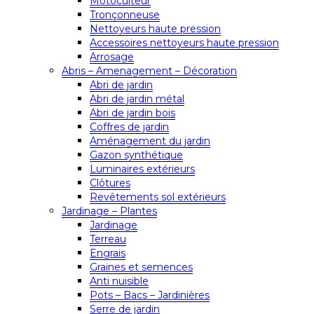
Motoculteur
Tronçonneuse
Nettoyeurs haute pression
Accessoires nettoyeurs haute pression
Arrosage
Abris – Amenagement – Décoration
Abri de jardin
Abri de jardin métal
Abri de jardin bois
Coffres de jardin
Aménagement du jardin
Gazon synthétique
Luminaires extérieurs
Clôtures
Revêtements sol extérieurs
Jardinage – Plantes
Jardinage
Terreau
Engrais
Graines et semences
Anti nuisible
Pots – Bacs – Jardinières
Serre de jardin