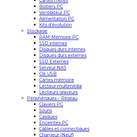
Cartes mères
Boitiers PC
Ventilateur PC
Alimentation PC
Kits d’évolution
Stockage
RAM-Mémoire PC
SSD internes
Disques durs internes
Disques durs externes
SSD Externes
Serveur NAS
Clé USB
Cartes mémoire
Lecteur multimédia
Lecteurs graveurs
Périphériques – Réseau
Claviers PC
Souris
Casques
Enceintes PC
Câbles et connectiques
Chargeur (Neuf)