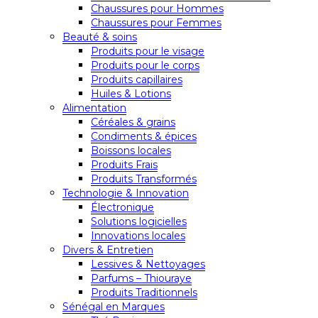
Chaussures pour Hommes
Chaussures pour Femmes
Beauté & soins
Produits pour le visage
Produits pour le corps
Produits capillaires
Huiles & Lotions
Alimentation
Céréales & grains
Condiments & épices
Boissons locales
Produits Frais
Produits Transformés
Technologie & Innovation
Électronique
Solutions logicielles
Innovations locales
Divers & Entretien
Lessives & Nettoyages
Parfums – Thiouraye
Produits Traditionnels
Sénégal en Marques