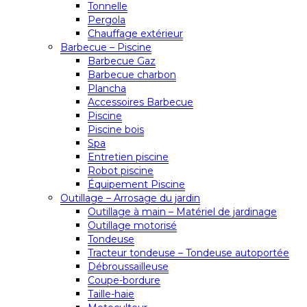
Tonnelle
Pergola
Chauffage extérieur
Barbecue – Piscine
Barbecue Gaz
Barbecue charbon
Plancha
Accessoires Barbecue
Piscine
Piscine bois
Spa
Entretien piscine
Robot piscine
Équipement Piscine
Outillage – Arrosage du jardin
Outillage à main – Matériel de jardinage
Outillage motorisé
Tondeuse
Tracteur tondeuse – Tondeuse autoportée
Débroussailleuse
Coupe-bordure
Taille-haie