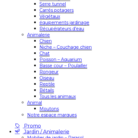
Serre tunnel
Carrés potagers
Végétaux
équipements jardinage
Récupérateurs d’eau
Animalerie
Chien
Niche – Couchage chien
Chat
Poisson – Aquarium
Basse cour – Poulailler
Rongeur
Oiseau
Reptile
Bétails
Tous les animaux
Animal
Moutons
Notre espace marques
Promo
Jardin / Animalerie
Mobilier de jardin – Parasol