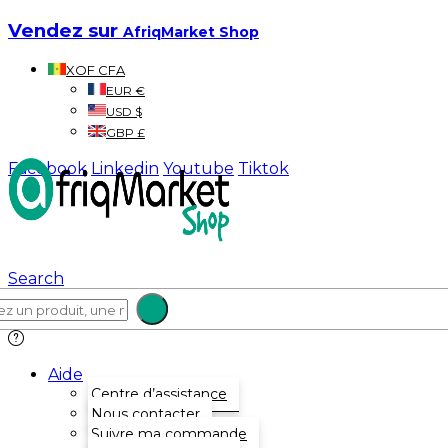
Vendez sur
AfriqMarket Shop
XOF CFA
EUR €
USD $
GBP £
Facebook
Linkedin
Youtube
Tiktok
Search
Aide
Centre d’assistance
Nous contacter
Suivre ma commande