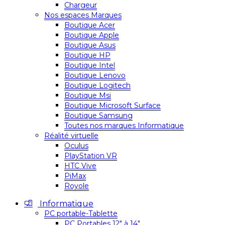
Chargeur
Nos espaces Marques
Boutique Acer
Boutique Apple
Boutique Asus
Boutique HP
Boutique Intel
Boutique Lenovo
Boutique Logitech
Boutique Msi
Boutique Microsoft Surface
Boutique Samsung
Toutes nos marques Informatique
Réalité virtuelle
Oculus
PlayStation VR
HTC Vive
PiMax
Royole
Informatique
PC portable-Tablette
PC Portables 12″ à 14″