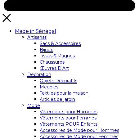
Made in Sénégal
Artisanat
Sacs & Accessoires
Bijoux
Tissus & Pagnes
Chaussures
Œuvres D’Art
Décoration
Objets Décoratifs
Meubles
Textiles pour la maison
Articles de jardin
Mode
Vêtements pour Hommes
Vêtements pour Femmes
Vêtements POUR Enfants
Accessoires de Mode pour Hommes
Accessoires de Mode pour Femmes