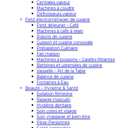
Centrales vapeur
Machines à coudre
Défroisseurs vapeur
Petit électroménager de cuisine
Petit déjeuner – Café
Machines à café à grain
Robots de cuisine
Cuisson et cuisine conviviale
Préparation Culinaire
Fait maison
Machines à boissons – Carafes filtrantes
Batteries et ustensiles de cuisine
Vaisselle – Art de la Table
Balance de cuisine
Fontaines à Eau
Beauté – Hygiène & Santé
Epilation féminine
Rasage masculin
Hygiène dentaire
Soin corps et visage
Soin, massage et bien-être
Pèse-Personnes