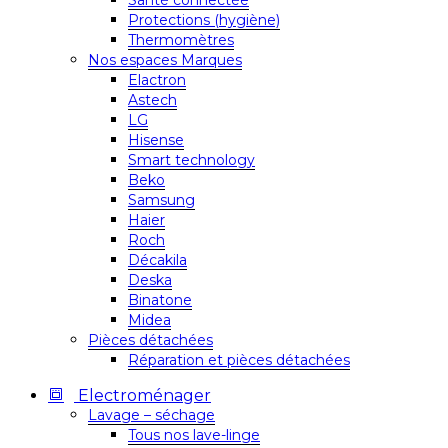
Santé connectée
Protections (hygiène)
Thermomètres
Nos espaces Marques
Elactron
Astech
LG
Hisense
Smart technology
Beko
Samsung
Haier
Roch
Décakila
Deska
Binatone
Midea
Pièces détachées
Réparation et pièces détachées
Electroménager
Lavage – séchage
Tous nos lave-linge