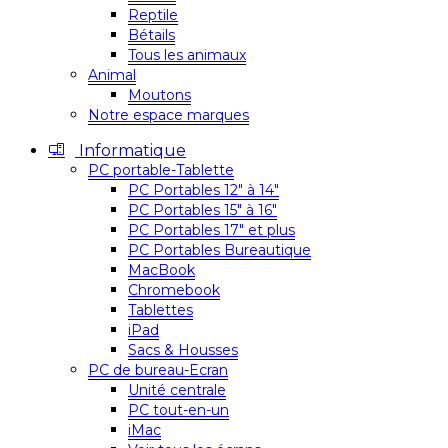
Reptile
Bétails
Tous les animaux
Animal
Moutons
Notre espace marques
Informatique
PC portable-Tablette
PC Portables 12″ à 14″
PC Portables 15″ à 16″
PC Portables 17″ et plus
PC Portables Bureautique
MacBook
Chromebook
Tablettes
iPad
Sacs & Housses
PC de bureau-Ecran
Unité centrale
PC tout-en-un
iMac