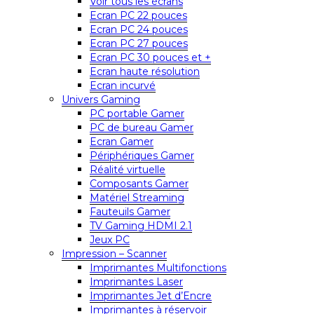
Voir tous les écrans
Ecran PC 22 pouces
Ecran PC 24 pouces
Ecran PC 27 pouces
Ecran PC 30 pouces et +
Ecran haute résolution
Ecran incurvé
Univers Gaming
PC portable Gamer
PC de bureau Gamer
Ecran Gamer
Périphériques Gamer
Réalité virtuelle
Composants Gamer
Matériel Streaming
Fauteuils Gamer
TV Gaming HDMI 2.1
Jeux PC
Impression – Scanner
Imprimantes Multifonctions
Imprimantes Laser
Imprimantes Jet d’Encre
Imprimantes à réservoir