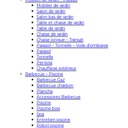
Mobilier de jardin
Salon de jardin
Salon bas de jardin
Table et chaise de jardin
Table de jardin
Chaise de jardin
Chaise longue – Transat
Parasol – Tonnelle – Voile d’ombrage
Parasol
Tonnelle
Pergola
Chauffage extérieur
Barbecue – Piscine
Barbecue Gaz
Barbecue charbon
Plancha
Accessoires Barbecue
Piscine
Piscine bois
Spa
Entretien piscine
Robot piscine