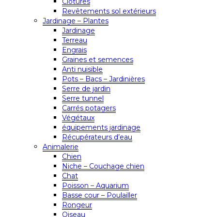
Clôtures
Revêtements sol extérieurs
Jardinage – Plantes
Jardinage
Terreau
Engrais
Graines et semences
Anti nuisible
Pots – Bacs – Jardinières
Serre de jardin
Serre tunnel
Carrés potagers
Végétaux
équipements jardinage
Récupérateurs d’eau
Animalerie
Chien
Niche – Couchage chien
Chat
Poisson – Aquarium
Basse cour – Poulailler
Rongeur
Oiseau