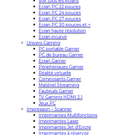
Voir tous les écrans
Ecran PC 22 pouces
Ecran PC 24 pouces
Ecran PC 27 pouces
Ecran PC 30 pouces et +
Ecran haute résolution
Ecran incurvé
Univers Gaming
PC portable Gamer
PC de bureau Gamer
Ecran Gamer
Périphériques Gamer
Réalité virtuelle
Composants Gamer
Matériel Streaming
Fauteuils Gamer
TV Gaming HDMI 2.1
Jeux PC
Impression – Scanner
Imprimantes Multifonctions
Imprimantes Laser
Imprimantes Jet d’Encre
Imprimantes à réservoir