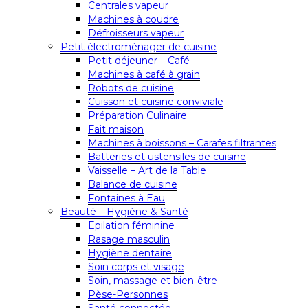
Centrales vapeur
Machines à coudre
Défroisseurs vapeur
Petit électroménager de cuisine
Petit déjeuner – Café
Machines à café à grain
Robots de cuisine
Cuisson et cuisine conviviale
Préparation Culinaire
Fait maison
Machines à boissons – Carafes filtrantes
Batteries et ustensiles de cuisine
Vaisselle – Art de la Table
Balance de cuisine
Fontaines à Eau
Beauté – Hygiène & Santé
Epilation féminine
Rasage masculin
Hygiène dentaire
Soin corps et visage
Soin, massage et bien-être
Pèse-Personnes