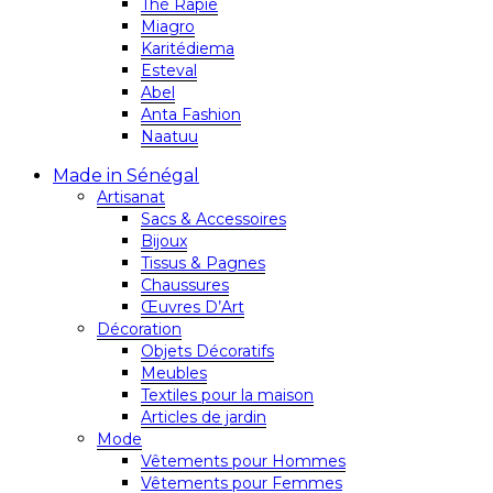
Thé Rapie
Miagro
Karitédiema
Esteval
Abel
Anta Fashion
Naatuu
Made in Sénégal
Artisanat
Sacs & Accessoires
Bijoux
Tissus & Pagnes
Chaussures
Œuvres D’Art
Décoration
Objets Décoratifs
Meubles
Textiles pour la maison
Articles de jardin
Mode
Vêtements pour Hommes
Vêtements pour Femmes