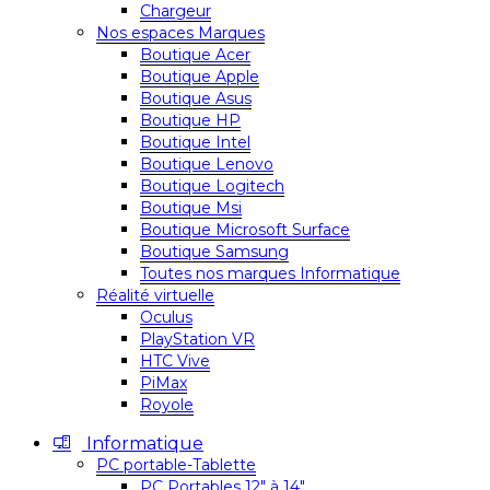
Chargeur
Nos espaces Marques
Boutique Acer
Boutique Apple
Boutique Asus
Boutique HP
Boutique Intel
Boutique Lenovo
Boutique Logitech
Boutique Msi
Boutique Microsoft Surface
Boutique Samsung
Toutes nos marques Informatique
Réalité virtuelle
Oculus
PlayStation VR
HTC Vive
PiMax
Royole
Informatique
PC portable-Tablette
PC Portables 12″ à 14″