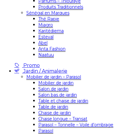
Parfums – Thiouraye
Produits Traditionnels
Sénégal en Marques
Thé Rapie
Miagro
Karitédiema
Esteval
Abel
Anta Fashion
Naatuu
Promo
Jardin / Animalerie
Mobilier de jardin – Parasol
Mobilier de jardin
Salon de jardin
Salon bas de jardin
Table et chaise de jardin
Table de jardin
Chaise de jardin
Chaise longue – Transat
Parasol – Tonnelle – Voile d’ombrage
Parasol