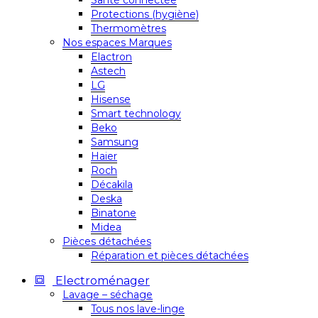
Santé connectée
Protections (hygiène)
Thermomètres
Nos espaces Marques
Elactron
Astech
LG
Hisense
Smart technology
Beko
Samsung
Haier
Roch
Décakila
Deska
Binatone
Midea
Pièces détachées
Réparation et pièces détachées
Electroménager
Lavage – séchage
Tous nos lave-linge