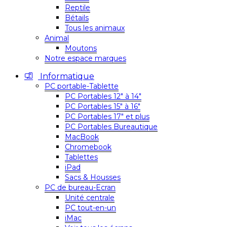
Reptile
Bétails
Tous les animaux
Animal
Moutons
Notre espace marques
Informatique
PC portable-Tablette
PC Portables 12″ à 14″
PC Portables 15″ à 16″
PC Portables 17″ et plus
PC Portables Bureautique
MacBook
Chromebook
Tablettes
iPad
Sacs & Housses
PC de bureau-Ecran
Unité centrale
PC tout-en-un
iMac