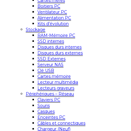
Cartes mères
Boitiers PC
Ventilateur PC
Alimentation PC
Kits d’évolution
Stockage
RAM-Mémoire PC
SSD internes
Disques durs internes
Disques durs externes
SSD Externes
Serveur NAS
Clé USB
Cartes mémoire
Lecteur multimédia
Lecteurs graveurs
Périphériques – Réseau
Claviers PC
Souris
Casques
Enceintes PC
Câbles et connectiques
Chargeur (Neuf)