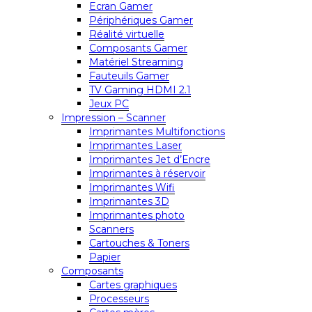
Ecran Gamer
Périphériques Gamer
Réalité virtuelle
Composants Gamer
Matériel Streaming
Fauteuils Gamer
TV Gaming HDMI 2.1
Jeux PC
Impression – Scanner
Imprimantes Multifonctions
Imprimantes Laser
Imprimantes Jet d’Encre
Imprimantes à réservoir
Imprimantes Wifi
Imprimantes 3D
Imprimantes photo
Scanners
Cartouches & Toners
Papier
Composants
Cartes graphiques
Processeurs