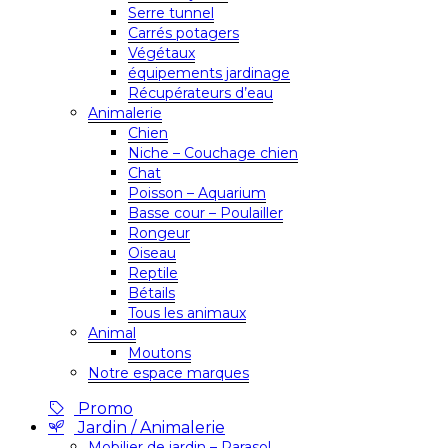
Serre tunnel
Carrés potagers
Végétaux
équipements jardinage
Récupérateurs d’eau
Animalerie
Chien
Niche – Couchage chien
Chat
Poisson – Aquarium
Basse cour – Poulailler
Rongeur
Oiseau
Reptile
Bétails
Tous les animaux
Animal
Moutons
Notre espace marques
Promo
Jardin / Animalerie
Mobilier de jardin – Parasol