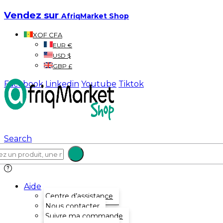
Vendez sur
AfriqMarket Shop
XOF CFA
EUR €
USD $
GBP £
Facebook
Linkedin
Youtube
Tiktok
Search
Aide
Centre d’assistance
Nous contacter
Suivre ma commande