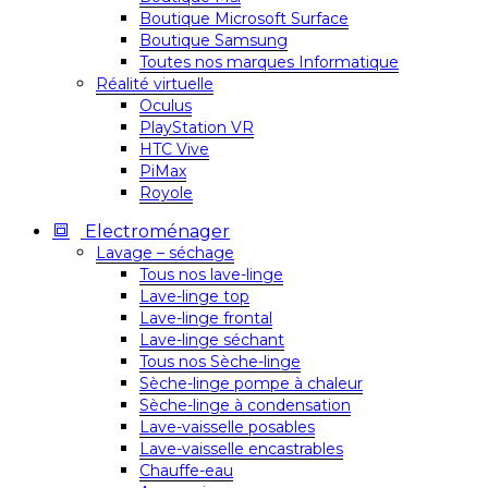
Boutique Microsoft Surface
Boutique Samsung
Toutes nos marques Informatique
Réalité virtuelle
Oculus
PlayStation VR
HTC Vive
PiMax
Royole
Electroménager
Lavage – séchage
Tous nos lave-linge
Lave-linge top
Lave-linge frontal
Lave-linge séchant
Tous nos Sèche-linge
Sèche-linge pompe à chaleur
Sèche-linge à condensation
Lave-vaisselle posables
Lave-vaisselle encastrables
Chauffe-eau