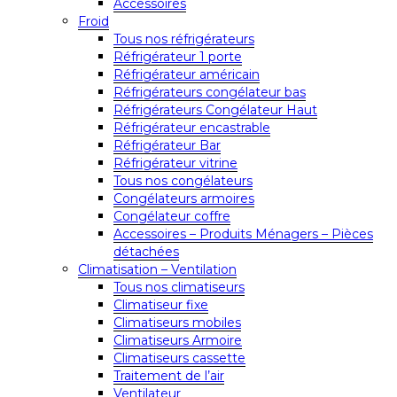
Accessoires
Froid
Tous nos réfrigérateurs
Réfrigérateur 1 porte
Réfrigérateur américain
Réfrigérateurs congélateur bas
Réfrigérateurs Congélateur Haut
Réfrigérateur encastrable
Réfrigérateur Bar
Réfrigérateur vitrine
Tous nos congélateurs
Congélateurs armoires
Congélateur coffre
Accessoires – Produits Ménagers – Pièces
détachées
Climatisation – Ventilation
Tous nos climatiseurs
Climatiseur fixe
Climatiseurs mobiles
Climatiseurs Armoire
Climatiseurs cassette
Traitement de l’air
Ventilateur