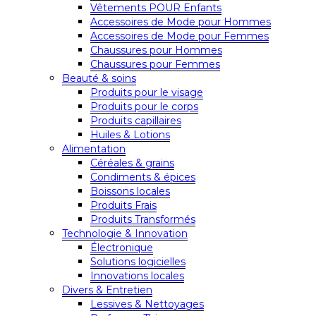
Vêtements POUR Enfants
Accessoires de Mode pour Hommes
Accessoires de Mode pour Femmes
Chaussures pour Hommes
Chaussures pour Femmes
Beauté & soins
Produits pour le visage
Produits pour le corps
Produits capillaires
Huiles & Lotions
Alimentation
Céréales & grains
Condiments & épices
Boissons locales
Produits Frais
Produits Transformés
Technologie & Innovation
Électronique
Solutions logicielles
Innovations locales
Divers & Entretien
Lessives & Nettoyages