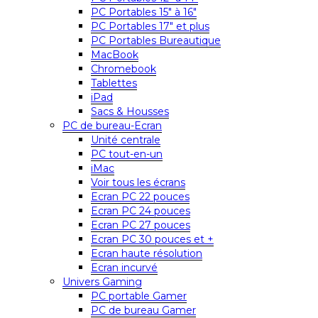
PC Portables 15″ à 16″
PC Portables 17″ et plus
PC Portables Bureautique
MacBook
Chromebook
Tablettes
iPad
Sacs & Housses
PC de bureau-Ecran
Unité centrale
PC tout-en-un
iMac
Voir tous les écrans
Ecran PC 22 pouces
Ecran PC 24 pouces
Ecran PC 27 pouces
Ecran PC 30 pouces et +
Ecran haute résolution
Ecran incurvé
Univers Gaming
PC portable Gamer
PC de bureau Gamer