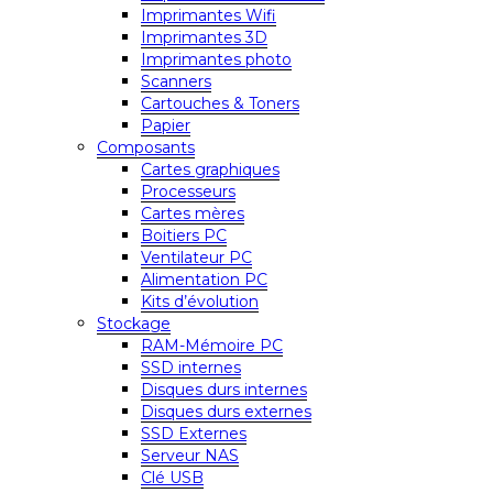
Imprimantes Wifi
Imprimantes 3D
Imprimantes photo
Scanners
Cartouches & Toners
Papier
Composants
Cartes graphiques
Processeurs
Cartes mères
Boitiers PC
Ventilateur PC
Alimentation PC
Kits d’évolution
Stockage
RAM-Mémoire PC
SSD internes
Disques durs internes
Disques durs externes
SSD Externes
Serveur NAS
Clé USB