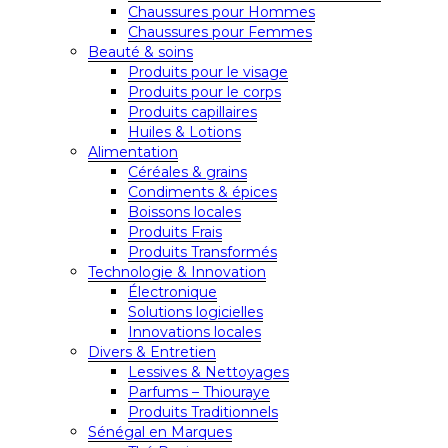
Chaussures pour Hommes
Chaussures pour Femmes
Beauté & soins
Produits pour le visage
Produits pour le corps
Produits capillaires
Huiles & Lotions
Alimentation
Céréales & grains
Condiments & épices
Boissons locales
Produits Frais
Produits Transformés
Technologie & Innovation
Électronique
Solutions logicielles
Innovations locales
Divers & Entretien
Lessives & Nettoyages
Parfums – Thiouraye
Produits Traditionnels
Sénégal en Marques