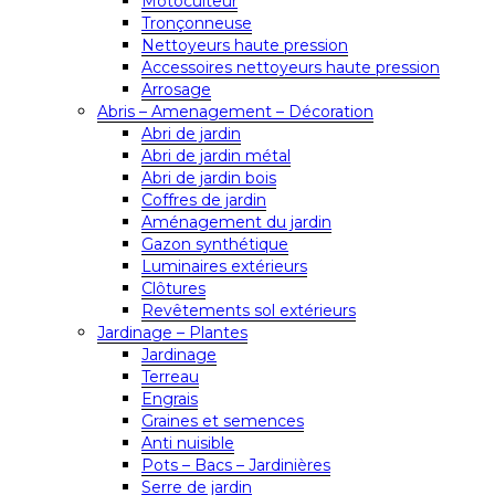
Motoculteur
Tronçonneuse
Nettoyeurs haute pression
Accessoires nettoyeurs haute pression
Arrosage
Abris – Amenagement – Décoration
Abri de jardin
Abri de jardin métal
Abri de jardin bois
Coffres de jardin
Aménagement du jardin
Gazon synthétique
Luminaires extérieurs
Clôtures
Revêtements sol extérieurs
Jardinage – Plantes
Jardinage
Terreau
Engrais
Graines et semences
Anti nuisible
Pots – Bacs – Jardinières
Serre de jardin