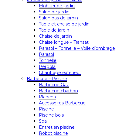
Mobilier de jardin
Salon de jardin
Salon bas de jardin
Table et chaise de jardin
Table de jardin
Chaise de jardin
Chaise longue – Transat
Parasol – Tonnelle – Voile d’ombrage
Parasol
Tonnelle
Pergola
Chauffage extérieur
Barbecue – Piscine
Barbecue Gaz
Barbecue charbon
Plancha
Accessoires Barbecue
Piscine
Piscine bois
Spa
Entretien piscine
Robot piscine