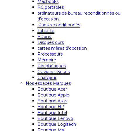
Macbooks
PC portables
ordinateurs de bureau reconditionnés ou
d’occasion
iPads reconditionnés
Tablette
Écrans
Disques durs
cartes mères d’occasion
Processeurs
Mémoire
Périphériques
Claviers – Souris
Chargeur
Nos espaces Marques
Boutique Acer
Boutique Apple
Boutique Asus
Boutique HP
Boutique Intel
Boutique Lenovo
Boutique Logitech
Boutique Msi