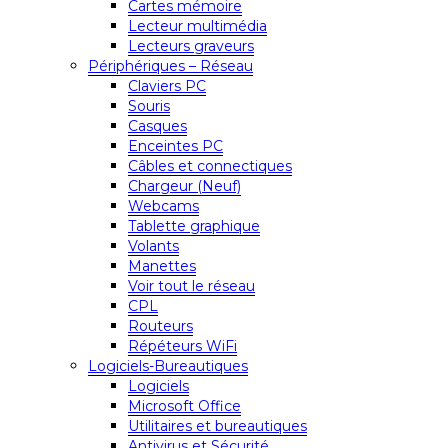
Cartes mémoire
Lecteur multimédia
Lecteurs graveurs
Périphériques – Réseau
Claviers PC
Souris
Casques
Enceintes PC
Câbles et connectiques
Chargeur (Neuf)
Webcams
Tablette graphique
Volants
Manettes
Voir tout le réseau
CPL
Routeurs
Répéteurs WiFi
Logiciels-Bureautiques
Logiciels
Microsoft Office
Utilitaires et bureautiques
Antivirus et Sécurité