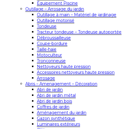
Équipement Piscine
Outillage – Arrosage du jardin
Outillage à main – Matériel de jardinage
Outillage motorisé
Tondeuse
Tracteur tondeuse – Tondeuse autoportée
Débroussailleuse
Coupe-bordure
Taille-haie
Motoculteur
Tronçonneuse
Nettoyeurs haute pression
Accessoires nettoyeurs haute pression
Arrosage
Abris – Amenagement – Décoration
Abri de jardin
Abri de jardin métal
Abri de jardin bois
Coffres de jardin
Aménagement du jardin
Gazon synthétique
Luminaires extérieurs