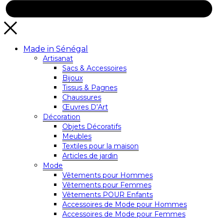
Made in Sénégal
Artisanat
Sacs & Accessoires
Bijoux
Tissus & Pagnes
Chaussures
Œuvres D’Art
Décoration
Objets Décoratifs
Meubles
Textiles pour la maison
Articles de jardin
Mode
Vêtements pour Hommes
Vêtements pour Femmes
Vêtements POUR Enfants
Accessoires de Mode pour Hommes
Accessoires de Mode pour Femmes