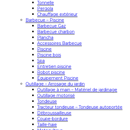
Tonnelle
Pergola
Chauffage extérieur
Barbecue – Piscine
Barbecue Gaz
Barbecue charbon
Plancha
Accessoires Barbecue
Piscine
Piscine bois
Spa
Entretien piscine
Robot piscine
Équipement Piscine
Outillage – Arrosage du jardin
Outillage à main – Matériel de jardinage
Outillage motorisé
Tondeuse
Tracteur tondeuse – Tondeuse autoportée
Débroussailleuse
Coupe-bordure
Taille-haie