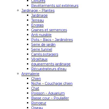
Clôtures
Revêtements sol extérieurs
Jardinage – Plantes
Jardinage
Terreau
Engrais
Graines et semences
Anti nuisible
Pots – Bacs – Jardinières
Serre de jardin
Serre tunnel
Carrés potagers
Végétaux
équipements jardinage
Récupérateurs d’eau
Animalerie
Chien
Niche – Couchage chien
Chat
Poisson – Aquarium
Basse cour – Poulailler
Rongeur
Oiseau