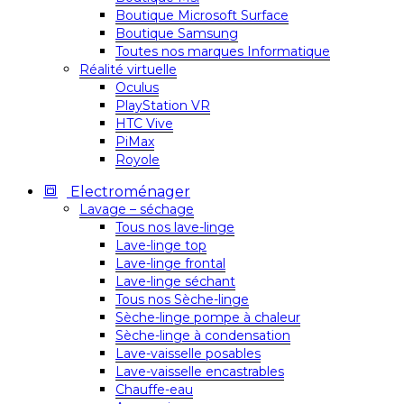
Boutique Microsoft Surface
Boutique Samsung
Toutes nos marques Informatique
Réalité virtuelle
Oculus
PlayStation VR
HTC Vive
PiMax
Royole
Electroménager
Lavage – séchage
Tous nos lave-linge
Lave-linge top
Lave-linge frontal
Lave-linge séchant
Tous nos Sèche-linge
Sèche-linge pompe à chaleur
Sèche-linge à condensation
Lave-vaisselle posables
Lave-vaisselle encastrables
Chauffe-eau