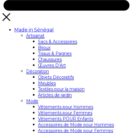
Made in Sénégal
Artisanat
Sacs & Accessoires
Bijoux
Tissus & Pagnes
Chaussures
Œuvres D’Art
Décoration
Objets Décoratifs
Meubles
Textiles pour la maison
Articles de jardin
Mode
Vêtements pour Hommes
Vêtements pour Femmes
Vêtements POUR Enfants
Accessoires de Mode pour Hommes
Accessoires de Mode pour Femmes