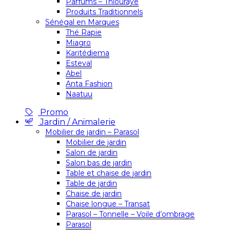
Parfums – Thiouraye
Produits Traditionnels
Sénégal en Marques
Thé Rapie
Miagro
Karitédiema
Esteval
Abel
Anta Fashion
Naatuu
Promo
Jardin / Animalerie
Mobilier de jardin – Parasol
Mobilier de jardin
Salon de jardin
Salon bas de jardin
Table et chaise de jardin
Table de jardin
Chaise de jardin
Chaise longue – Transat
Parasol – Tonnelle – Voile d’ombrage
Parasol