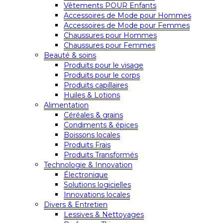
Vêtements POUR Enfants
Accessoires de Mode pour Hommes
Accessoires de Mode pour Femmes
Chaussures pour Hommes
Chaussures pour Femmes
Beauté & soins
Produits pour le visage
Produits pour le corps
Produits capillaires
Huiles & Lotions
Alimentation
Céréales & grains
Condiments & épices
Boissons locales
Produits Frais
Produits Transformés
Technologie & Innovation
Électronique
Solutions logicielles
Innovations locales
Divers & Entretien
Lessives & Nettoyages