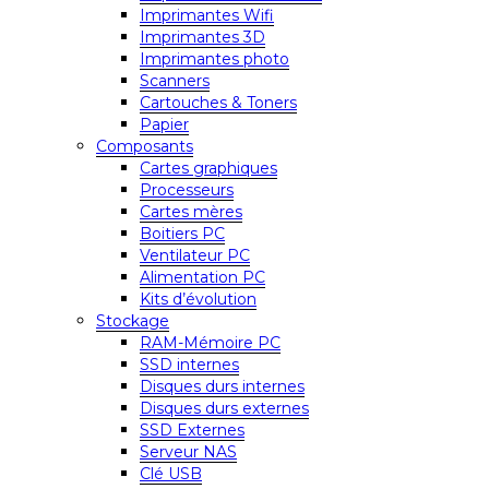
Imprimantes Wifi
Imprimantes 3D
Imprimantes photo
Scanners
Cartouches & Toners
Papier
Composants
Cartes graphiques
Processeurs
Cartes mères
Boitiers PC
Ventilateur PC
Alimentation PC
Kits d’évolution
Stockage
RAM-Mémoire PC
SSD internes
Disques durs internes
Disques durs externes
SSD Externes
Serveur NAS
Clé USB