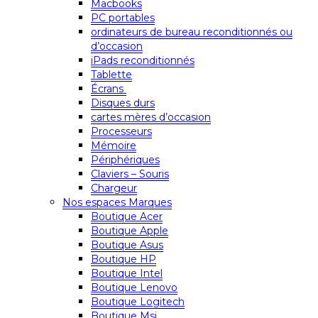
Macbooks
PC portables
ordinateurs de bureau reconditionnés ou
d’occasion
iPads reconditionnés
Tablette
Écrans
Disques durs
cartes mères d’occasion
Processeurs
Mémoire
Périphériques
Claviers – Souris
Chargeur
Nos espaces Marques
Boutique Acer
Boutique Apple
Boutique Asus
Boutique HP
Boutique Intel
Boutique Lenovo
Boutique Logitech
Boutique Msi