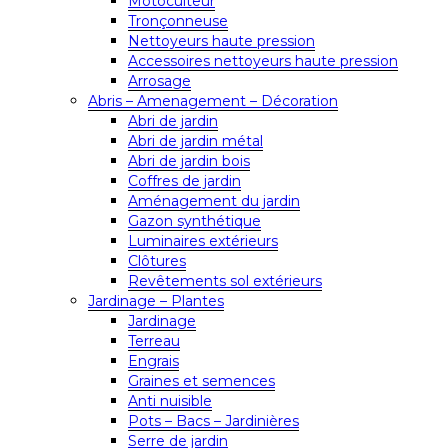
Motoculteur
Tronçonneuse
Nettoyeurs haute pression
Accessoires nettoyeurs haute pression
Arrosage
Abris – Amenagement – Décoration
Abri de jardin
Abri de jardin métal
Abri de jardin bois
Coffres de jardin
Aménagement du jardin
Gazon synthétique
Luminaires extérieurs
Clôtures
Revêtements sol extérieurs
Jardinage – Plantes
Jardinage
Terreau
Engrais
Graines et semences
Anti nuisible
Pots – Bacs – Jardinières
Serre de jardin