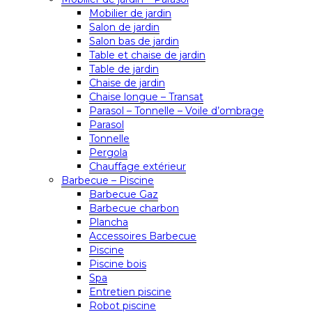
Mobilier de jardin
Salon de jardin
Salon bas de jardin
Table et chaise de jardin
Table de jardin
Chaise de jardin
Chaise longue – Transat
Parasol – Tonnelle – Voile d’ombrage
Parasol
Tonnelle
Pergola
Chauffage extérieur
Barbecue – Piscine
Barbecue Gaz
Barbecue charbon
Plancha
Accessoires Barbecue
Piscine
Piscine bois
Spa
Entretien piscine
Robot piscine