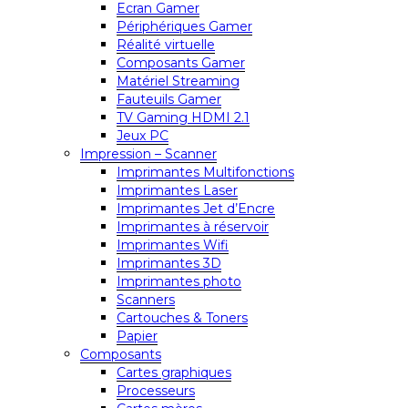
Ecran Gamer
Périphériques Gamer
Réalité virtuelle
Composants Gamer
Matériel Streaming
Fauteuils Gamer
TV Gaming HDMI 2.1
Jeux PC
Impression – Scanner
Imprimantes Multifonctions
Imprimantes Laser
Imprimantes Jet d’Encre
Imprimantes à réservoir
Imprimantes Wifi
Imprimantes 3D
Imprimantes photo
Scanners
Cartouches & Toners
Papier
Composants
Cartes graphiques
Processeurs