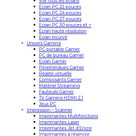
Voir tous les écrans
Ecran PC 22 pouces
Ecran PC 24 pouces
Ecran PC 27 pouces
Ecran PC 30 pouces et +
Ecran haute résolution
Ecran incurvé
Univers Gaming
PC portable Gamer
PC de bureau Gamer
Ecran Gamer
Périphériques Gamer
Réalité virtuelle
Composants Gamer
Matériel Streaming
Fauteuils Gamer
TV Gaming HDMI 2.1
Jeux PC
Impression – Scanner
Imprimantes Multifonctions
Imprimantes Laser
Imprimantes Jet d’Encre
Imprimantes à réservoir