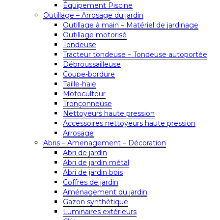
Équipement Piscine
Outillage – Arrosage du jardin
Outillage à main – Matériel de jardinage
Outillage motorisé
Tondeuse
Tracteur tondeuse – Tondeuse autoportée
Débroussailleuse
Coupe-bordure
Taille-haie
Motoculteur
Tronçonneuse
Nettoyeurs haute pression
Accessoires nettoyeurs haute pression
Arrosage
Abris – Amenagement – Décoration
Abri de jardin
Abri de jardin métal
Abri de jardin bois
Coffres de jardin
Aménagement du jardin
Gazon synthétique
Luminaires extérieurs