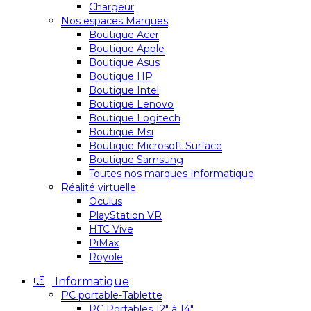
Chargeur
Nos espaces Marques
Boutique Acer
Boutique Apple
Boutique Asus
Boutique HP
Boutique Intel
Boutique Lenovo
Boutique Logitech
Boutique Msi
Boutique Microsoft Surface
Boutique Samsung
Toutes nos marques Informatique
Réalité virtuelle
Oculus
PlayStation VR
HTC Vive
PiMax
Royole
Informatique
PC portable-Tablette
PC Portables 12″ à 14″