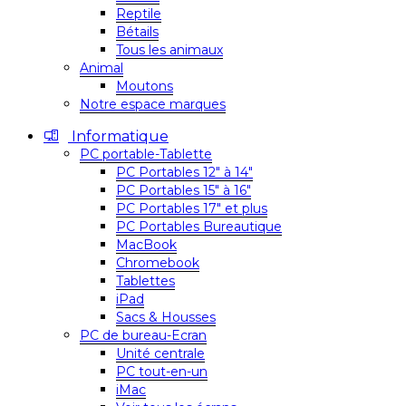
Reptile
Bétails
Tous les animaux
Animal
Moutons
Notre espace marques
Informatique
PC portable-Tablette
PC Portables 12″ à 14″
PC Portables 15″ à 16″
PC Portables 17″ et plus
PC Portables Bureautique
MacBook
Chromebook
Tablettes
iPad
Sacs & Housses
PC de bureau-Ecran
Unité centrale
PC tout-en-un
iMac