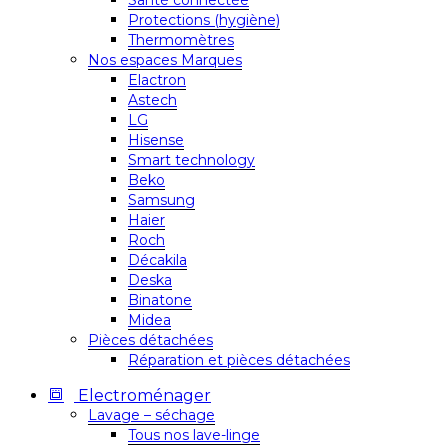
Santé connectée
Protections (hygiène)
Thermomètres
Nos espaces Marques
Elactron
Astech
LG
Hisense
Smart technology
Beko
Samsung
Haier
Roch
Décakila
Deska
Binatone
Midea
Pièces détachées
Réparation et pièces détachées
Electroménager
Lavage – séchage
Tous nos lave-linge