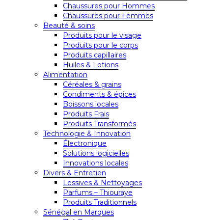
Chaussures pour Hommes
Chaussures pour Femmes
Beauté & soins
Produits pour le visage
Produits pour le corps
Produits capillaires
Huiles & Lotions
Alimentation
Céréales & grains
Condiments & épices
Boissons locales
Produits Frais
Produits Transformés
Technologie & Innovation
Électronique
Solutions logicielles
Innovations locales
Divers & Entretien
Lessives & Nettoyages
Parfums – Thiouraye
Produits Traditionnels
Sénégal en Marques