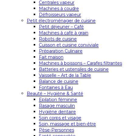
Centrales vapeur
Machines à coudre
Défroisseurs vapeur
Petit électroménager de cuisine
Petit déjeuner – Café
Machines à café à grain
Robots de cuisine
Cuisson et cuisine conviviale
Préparation Culinaire
Fait maison
Machines à boissons – Carafes filtrantes
Batteries et ustensiles de cuisine
Vaisselle – Art de la Table
Balance de cuisine
Fontaines à Eau
Beauté – Hygiène & Santé
Epilation féminine
Rasage masculin
Hygiène dentaire
Soin corps et visage
Soin, massage et bien-être
Pèse-Personnes