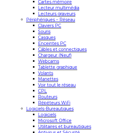
Cartes mémoire
Lecteur multimédia
Lecteurs graveurs
Périphériques – Réseau
Claviers PC
Souris
Casques
Enceintes PC
Câbles et connectiques
Chargeur (Neuf)
Webcams
Tablette graphique
Volants
Manettes
Voir tout le réseau
CPL
Routeurs
Répéteurs WiFi
Logiciels-Bureautiques
Logiciels
Microsoft Office
Utilitaires et bureautiques
Antivirus et Sécurité