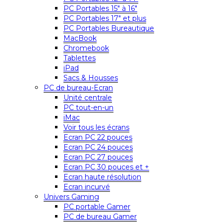
PC Portables 15″ à 16″
PC Portables 17″ et plus
PC Portables Bureautique
MacBook
Chromebook
Tablettes
iPad
Sacs & Housses
PC de bureau-Ecran
Unité centrale
PC tout-en-un
iMac
Voir tous les écrans
Ecran PC 22 pouces
Ecran PC 24 pouces
Ecran PC 27 pouces
Ecran PC 30 pouces et +
Ecran haute résolution
Ecran incurvé
Univers Gaming
PC portable Gamer
PC de bureau Gamer