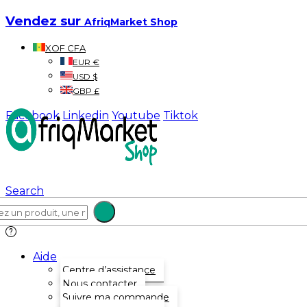
Vendez sur
AfriqMarket Shop
XOF CFA
EUR €
USD $
GBP £
Facebook
Linkedin
Youtube
Tiktok
Search
Aide
Centre d’assistance
Nous contacter
Suivre ma commande