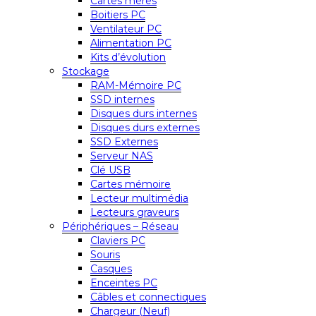
Cartes mères
Boitiers PC
Ventilateur PC
Alimentation PC
Kits d’évolution
Stockage
RAM-Mémoire PC
SSD internes
Disques durs internes
Disques durs externes
SSD Externes
Serveur NAS
Clé USB
Cartes mémoire
Lecteur multimédia
Lecteurs graveurs
Périphériques – Réseau
Claviers PC
Souris
Casques
Enceintes PC
Câbles et connectiques
Chargeur (Neuf)