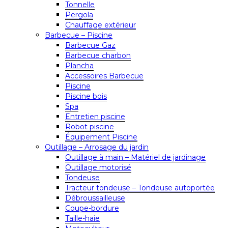
Tonnelle
Pergola
Chauffage extérieur
Barbecue – Piscine
Barbecue Gaz
Barbecue charbon
Plancha
Accessoires Barbecue
Piscine
Piscine bois
Spa
Entretien piscine
Robot piscine
Équipement Piscine
Outillage – Arrosage du jardin
Outillage à main – Matériel de jardinage
Outillage motorisé
Tondeuse
Tracteur tondeuse – Tondeuse autoportée
Débroussailleuse
Coupe-bordure
Taille-haie