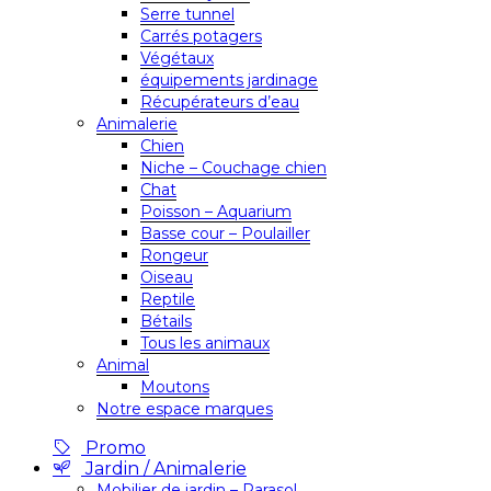
Serre tunnel
Carrés potagers
Végétaux
équipements jardinage
Récupérateurs d’eau
Animalerie
Chien
Niche – Couchage chien
Chat
Poisson – Aquarium
Basse cour – Poulailler
Rongeur
Oiseau
Reptile
Bétails
Tous les animaux
Animal
Moutons
Notre espace marques
Promo
Jardin / Animalerie
Mobilier de jardin – Parasol