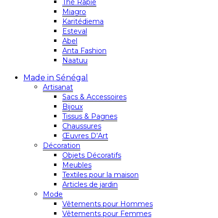
Thé Rapie
Miagro
Karitédiema
Esteval
Abel
Anta Fashion
Naatuu
Made in Sénégal
Artisanat
Sacs & Accessoires
Bijoux
Tissus & Pagnes
Chaussures
Œuvres D’Art
Décoration
Objets Décoratifs
Meubles
Textiles pour la maison
Articles de jardin
Mode
Vêtements pour Hommes
Vêtements pour Femmes