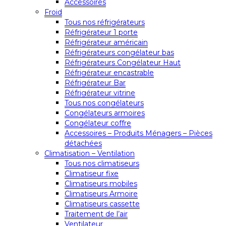
Accessoires
Froid
Tous nos réfrigérateurs
Réfrigérateur 1 porte
Réfrigérateur américain
Réfrigérateurs congélateur bas
Réfrigérateurs Congélateur Haut
Réfrigérateur encastrable
Réfrigérateur Bar
Réfrigérateur vitrine
Tous nos congélateurs
Congélateurs armoires
Congélateur coffre
Accessoires – Produits Ménagers – Pièces
détachées
Climatisation – Ventilation
Tous nos climatiseurs
Climatiseur fixe
Climatiseurs mobiles
Climatiseurs Armoire
Climatiseurs cassette
Traitement de l’air
Ventilateur