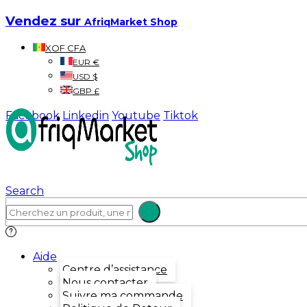
Vendez sur
AfriqMarket Shop
XOF CFA
EUR €
USD $
GBP £
Facebook
Linkedin
Youtube
Tiktok
Search
Aide
Centre d’assistance
Nous contacter
Suivre ma commande