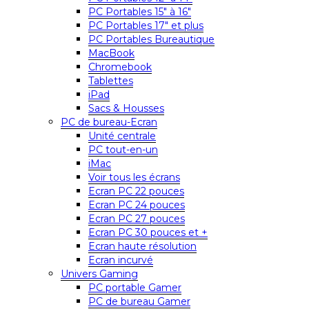
PC Portables 15″ à 16″
PC Portables 17″ et plus
PC Portables Bureautique
MacBook
Chromebook
Tablettes
iPad
Sacs & Housses
PC de bureau-Ecran
Unité centrale
PC tout-en-un
iMac
Voir tous les écrans
Ecran PC 22 pouces
Ecran PC 24 pouces
Ecran PC 27 pouces
Ecran PC 30 pouces et +
Ecran haute résolution
Ecran incurvé
Univers Gaming
PC portable Gamer
PC de bureau Gamer