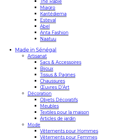
Thé Rapie
Miagro
Karitédiema
Esteval
Abel
Anta Fashion
Naatuu
Made in Sénégal
Artisanat
Sacs & Accessoires
Bijoux
Tissus & Pagnes
Chaussures
Œuvres D’Art
Décoration
Objets Décoratifs
Meubles
Textiles pour la maison
Articles de jardin
Mode
Vêtements pour Hommes
Vêtements pour Femmes