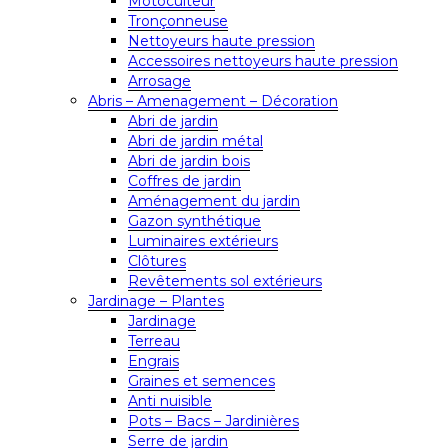
Motoculteur
Tronçonneuse
Nettoyeurs haute pression
Accessoires nettoyeurs haute pression
Arrosage
Abris – Amenagement – Décoration
Abri de jardin
Abri de jardin métal
Abri de jardin bois
Coffres de jardin
Aménagement du jardin
Gazon synthétique
Luminaires extérieurs
Clôtures
Revêtements sol extérieurs
Jardinage – Plantes
Jardinage
Terreau
Engrais
Graines et semences
Anti nuisible
Pots – Bacs – Jardinières
Serre de jardin