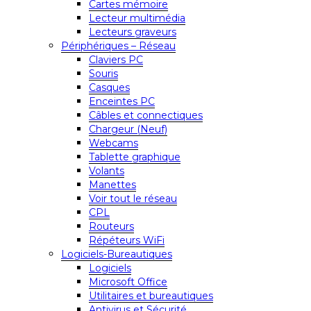
Cartes mémoire
Lecteur multimédia
Lecteurs graveurs
Périphériques – Réseau
Claviers PC
Souris
Casques
Enceintes PC
Câbles et connectiques
Chargeur (Neuf)
Webcams
Tablette graphique
Volants
Manettes
Voir tout le réseau
CPL
Routeurs
Répéteurs WiFi
Logiciels-Bureautiques
Logiciels
Microsoft Office
Utilitaires et bureautiques
Antivirus et Sécurité