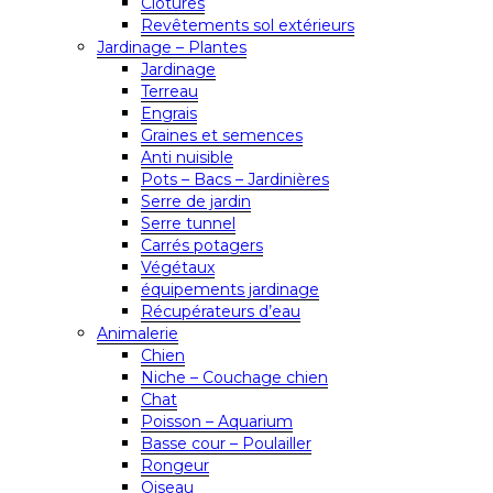
Clôtures
Revêtements sol extérieurs
Jardinage – Plantes
Jardinage
Terreau
Engrais
Graines et semences
Anti nuisible
Pots – Bacs – Jardinières
Serre de jardin
Serre tunnel
Carrés potagers
Végétaux
équipements jardinage
Récupérateurs d’eau
Animalerie
Chien
Niche – Couchage chien
Chat
Poisson – Aquarium
Basse cour – Poulailler
Rongeur
Oiseau