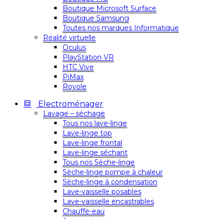
Boutique Microsoft Surface
Boutique Samsung
Toutes nos marques Informatique
Réalité virtuelle
Oculus
PlayStation VR
HTC Vive
PiMax
Royole
Electroménager
Lavage – séchage
Tous nos lave-linge
Lave-linge top
Lave-linge frontal
Lave-linge séchant
Tous nos Sèche-linge
Sèche-linge pompe à chaleur
Sèche-linge à condensation
Lave-vaisselle posables
Lave-vaisselle encastrables
Chauffe-eau