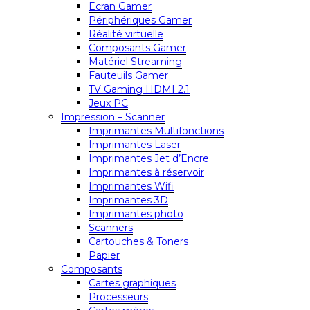
Ecran Gamer
Périphériques Gamer
Réalité virtuelle
Composants Gamer
Matériel Streaming
Fauteuils Gamer
TV Gaming HDMI 2.1
Jeux PC
Impression – Scanner
Imprimantes Multifonctions
Imprimantes Laser
Imprimantes Jet d’Encre
Imprimantes à réservoir
Imprimantes Wifi
Imprimantes 3D
Imprimantes photo
Scanners
Cartouches & Toners
Papier
Composants
Cartes graphiques
Processeurs