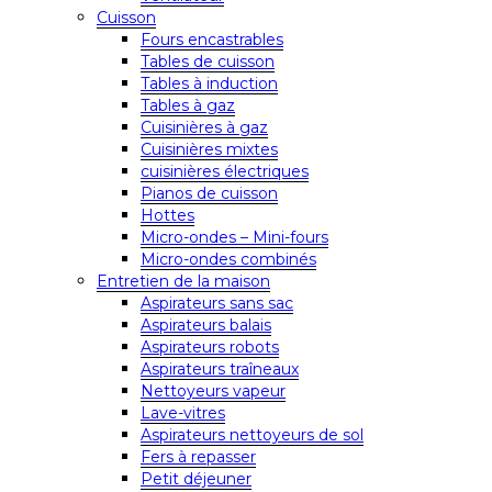
Cuisson
Fours encastrables
Tables de cuisson
Tables à induction
Tables à gaz
Cuisinières à gaz
Cuisinières mixtes
cuisinières électriques
Pianos de cuisson
Hottes
Micro-ondes – Mini-fours
Micro-ondes combinés
Entretien de la maison
Aspirateurs sans sac
Aspirateurs balais
Aspirateurs robots
Aspirateurs traîneaux
Nettoyeurs vapeur
Lave-vitres
Aspirateurs nettoyeurs de sol
Fers à repasser
Petit déjeuner