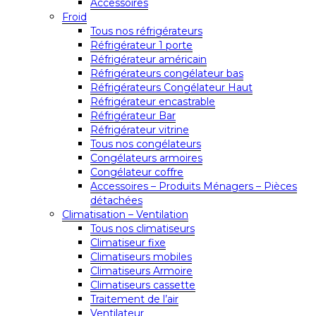
Accessoires
Froid
Tous nos réfrigérateurs
Réfrigérateur 1 porte
Réfrigérateur américain
Réfrigérateurs congélateur bas
Réfrigérateurs Congélateur Haut
Réfrigérateur encastrable
Réfrigérateur Bar
Réfrigérateur vitrine
Tous nos congélateurs
Congélateurs armoires
Congélateur coffre
Accessoires – Produits Ménagers – Pièces
détachées
Climatisation – Ventilation
Tous nos climatiseurs
Climatiseur fixe
Climatiseurs mobiles
Climatiseurs Armoire
Climatiseurs cassette
Traitement de l’air
Ventilateur