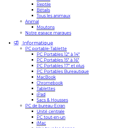
Reptile
Bétails
Tous les animaux
Animal
Moutons
Notre espace marques
Informatique
PC portable-Tablette
PC Portables 12″ à 14″
PC Portables 15″ à 16″
PC Portables 17″ et plus
PC Portables Bureautique
MacBook
Chromebook
Tablettes
iPad
Sacs & Housses
PC de bureau-Ecran
Unité centrale
PC tout-en-un
iMac