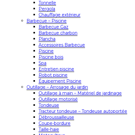
Tonnelle
Pergola
Chauffage extérieur
Barbecue – Piscine
Barbecue Gaz
Barbecue charbon
Plancha
Accessoires Barbecue
Piscine
Piscine bois
Spa
Entretien piscine
Robot piscine
Équipement Piscine
Outillage – Arrosage du jardin
Outillage à main – Matériel de jardinage
Outillage motorisé
Tondeuse
Tracteur tondeuse – Tondeuse autoportée
Débroussailleuse
Coupe-bordure
Taille-haie