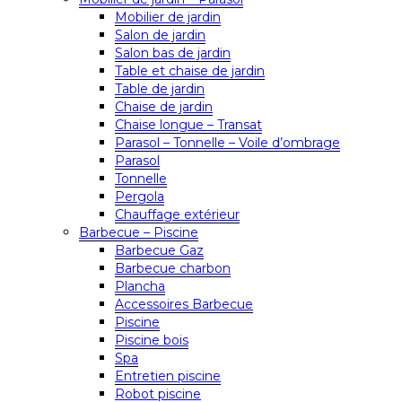
Mobilier de jardin
Salon de jardin
Salon bas de jardin
Table et chaise de jardin
Table de jardin
Chaise de jardin
Chaise longue – Transat
Parasol – Tonnelle – Voile d’ombrage
Parasol
Tonnelle
Pergola
Chauffage extérieur
Barbecue – Piscine
Barbecue Gaz
Barbecue charbon
Plancha
Accessoires Barbecue
Piscine
Piscine bois
Spa
Entretien piscine
Robot piscine