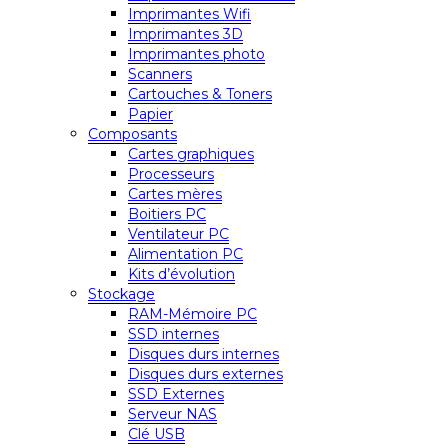
Imprimantes Wifi
Imprimantes 3D
Imprimantes photo
Scanners
Cartouches & Toners
Papier
Composants
Cartes graphiques
Processeurs
Cartes mères
Boitiers PC
Ventilateur PC
Alimentation PC
Kits d’évolution
Stockage
RAM-Mémoire PC
SSD internes
Disques durs internes
Disques durs externes
SSD Externes
Serveur NAS
Clé USB