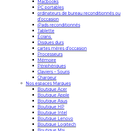
Macbooks
PC portables
ordinateurs de bureau reconditionnés ou
d’occasion
iPads reconditionnés
Tablette
Écrans
Disques durs
cartes mères d’occasion
Processeurs
Mémoire
Périphériques
Claviers – Souris
Chargeur
Nos espaces Marques
Boutique Acer
Boutique Apple
Boutique Asus
Boutique HP
Boutique Intel
Boutique Lenovo
Boutique Logitech
Boutique Msi