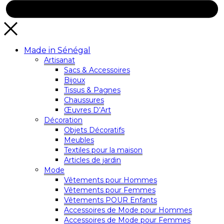
Made in Sénégal
Artisanat
Sacs & Accessoires
Bijoux
Tissus & Pagnes
Chaussures
Œuvres D’Art
Décoration
Objets Décoratifs
Meubles
Textiles pour la maison
Articles de jardin
Mode
Vêtements pour Hommes
Vêtements pour Femmes
Vêtements POUR Enfants
Accessoires de Mode pour Hommes
Accessoires de Mode pour Femmes