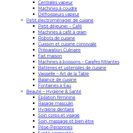
Centrales vapeur
Machines à coudre
Défroisseurs vapeur
Petit électroménager de cuisine
Petit déjeuner – Café
Machines à café à grain
Robots de cuisine
Cuisson et cuisine conviviale
Préparation Culinaire
Fait maison
Machines à boissons – Carafes filtrantes
Batteries et ustensiles de cuisine
Vaisselle – Art de la Table
Balance de cuisine
Fontaines à Eau
Beauté – Hygiène & Santé
Epilation féminine
Rasage masculin
Hygiène dentaire
Soin corps et visage
Soin, massage et bien-être
Pèse-Personnes