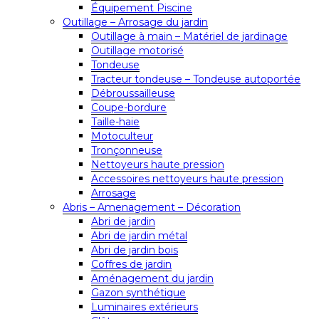
Équipement Piscine
Outillage – Arrosage du jardin
Outillage à main – Matériel de jardinage
Outillage motorisé
Tondeuse
Tracteur tondeuse – Tondeuse autoportée
Débroussailleuse
Coupe-bordure
Taille-haie
Motoculteur
Tronçonneuse
Nettoyeurs haute pression
Accessoires nettoyeurs haute pression
Arrosage
Abris – Amenagement – Décoration
Abri de jardin
Abri de jardin métal
Abri de jardin bois
Coffres de jardin
Aménagement du jardin
Gazon synthétique
Luminaires extérieurs