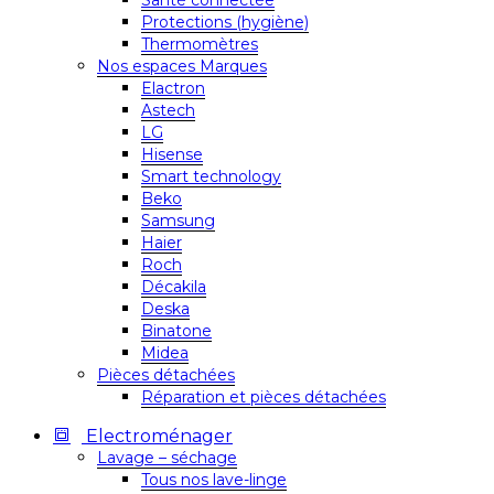
Santé connectée
Protections (hygiène)
Thermomètres
Nos espaces Marques
Elactron
Astech
LG
Hisense
Smart technology
Beko
Samsung
Haier
Roch
Décakila
Deska
Binatone
Midea
Pièces détachées
Réparation et pièces détachées
Electroménager
Lavage – séchage
Tous nos lave-linge