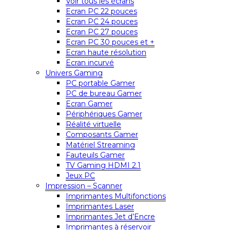
Voir tous les écrans
Ecran PC 22 pouces
Ecran PC 24 pouces
Ecran PC 27 pouces
Ecran PC 30 pouces et +
Ecran haute résolution
Ecran incurvé
Univers Gaming
PC portable Gamer
PC de bureau Gamer
Ecran Gamer
Périphériques Gamer
Réalité virtuelle
Composants Gamer
Matériel Streaming
Fauteuils Gamer
TV Gaming HDMI 2.1
Jeux PC
Impression – Scanner
Imprimantes Multifonctions
Imprimantes Laser
Imprimantes Jet d’Encre
Imprimantes à réservoir