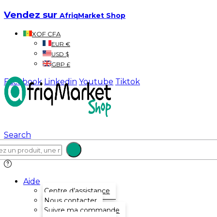
Vendez sur
AfriqMarket Shop
XOF CFA
EUR €
USD $
GBP £
Facebook
Linkedin
Youtube
Tiktok
Search
Aide
Centre d’assistance
Nous contacter
Suivre ma commande