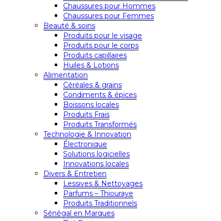
Chaussures pour Hommes
Chaussures pour Femmes
Beauté & soins
Produits pour le visage
Produits pour le corps
Produits capillaires
Huiles & Lotions
Alimentation
Céréales & grains
Condiments & épices
Boissons locales
Produits Frais
Produits Transformés
Technologie & Innovation
Électronique
Solutions logicielles
Innovations locales
Divers & Entretien
Lessives & Nettoyages
Parfums – Thiouraye
Produits Traditionnels
Sénégal en Marques