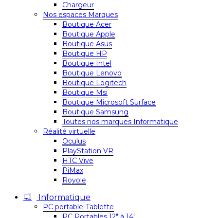
Chargeur
Nos espaces Marques
Boutique Acer
Boutique Apple
Boutique Asus
Boutique HP
Boutique Intel
Boutique Lenovo
Boutique Logitech
Boutique Msi
Boutique Microsoft Surface
Boutique Samsung
Toutes nos marques Informatique
Réalité virtuelle
Oculus
PlayStation VR
HTC Vive
PiMax
Royole
Informatique
PC portable-Tablette
PC Portables 12″ à 14″