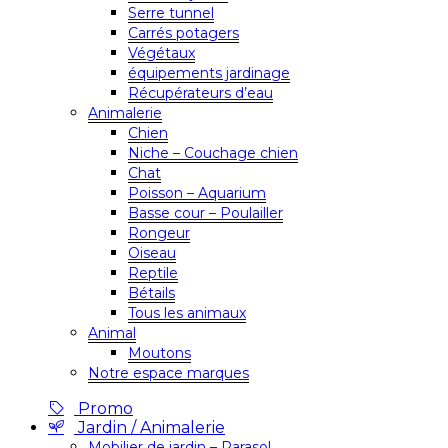
Serre tunnel
Carrés potagers
Végétaux
équipements jardinage
Récupérateurs d’eau
Animalerie
Chien
Niche – Couchage chien
Chat
Poisson – Aquarium
Basse cour – Poulailler
Rongeur
Oiseau
Reptile
Bétails
Tous les animaux
Animal
Moutons
Notre espace marques
Promo
Jardin / Animalerie
Mobilier de jardin – Parasol