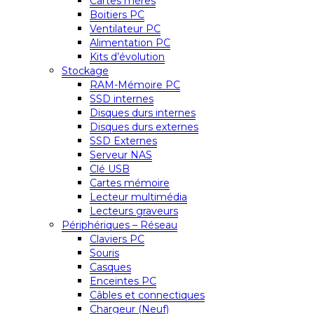
Cartes mères
Boitiers PC
Ventilateur PC
Alimentation PC
Kits d’évolution
Stockage
RAM-Mémoire PC
SSD internes
Disques durs internes
Disques durs externes
SSD Externes
Serveur NAS
Clé USB
Cartes mémoire
Lecteur multimédia
Lecteurs graveurs
Périphériques – Réseau
Claviers PC
Souris
Casques
Enceintes PC
Câbles et connectiques
Chargeur (Neuf)