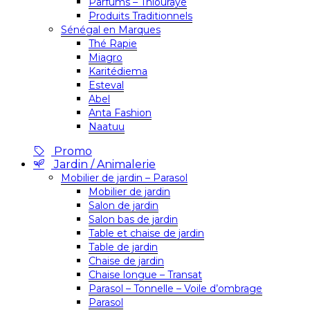
Parfums – Thiouraye
Produits Traditionnels
Sénégal en Marques
Thé Rapie
Miagro
Karitédiema
Esteval
Abel
Anta Fashion
Naatuu
Promo
Jardin / Animalerie
Mobilier de jardin – Parasol
Mobilier de jardin
Salon de jardin
Salon bas de jardin
Table et chaise de jardin
Table de jardin
Chaise de jardin
Chaise longue – Transat
Parasol – Tonnelle – Voile d’ombrage
Parasol