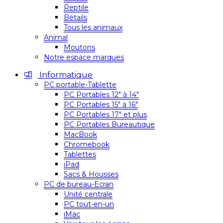
Reptile
Bétails
Tous les animaux
Animal
Moutons
Notre espace marques
Informatique
PC portable-Tablette
PC Portables 12″ à 14″
PC Portables 15″ à 16″
PC Portables 17″ et plus
PC Portables Bureautique
MacBook
Chromebook
Tablettes
iPad
Sacs & Housses
PC de bureau-Ecran
Unité centrale
PC tout-en-un
iMac