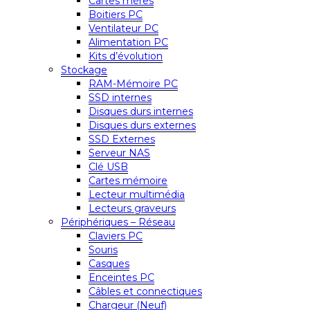
Cartes mères
Boitiers PC
Ventilateur PC
Alimentation PC
Kits d’évolution
Stockage
RAM-Mémoire PC
SSD internes
Disques durs internes
Disques durs externes
SSD Externes
Serveur NAS
Clé USB
Cartes mémoire
Lecteur multimédia
Lecteurs graveurs
Périphériques – Réseau
Claviers PC
Souris
Casques
Enceintes PC
Câbles et connectiques
Chargeur (Neuf)