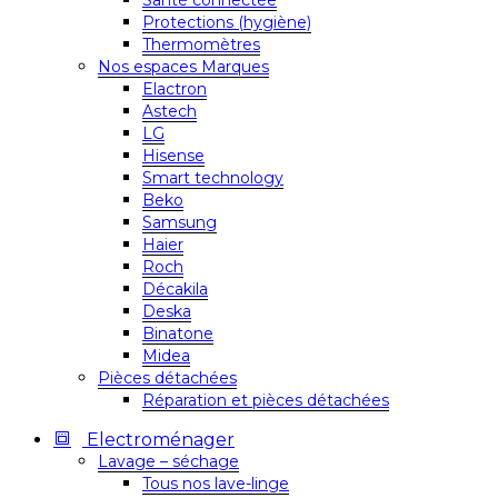
Santé connectée
Protections (hygiène)
Thermomètres
Nos espaces Marques
Elactron
Astech
LG
Hisense
Smart technology
Beko
Samsung
Haier
Roch
Décakila
Deska
Binatone
Midea
Pièces détachées
Réparation et pièces détachées
Electroménager
Lavage – séchage
Tous nos lave-linge