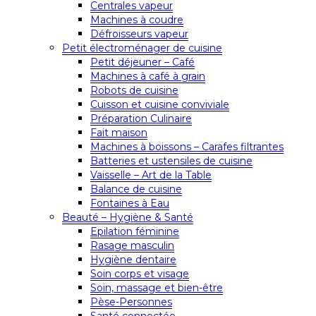
Centrales vapeur
Machines à coudre
Défroisseurs vapeur
Petit électroménager de cuisine
Petit déjeuner – Café
Machines à café à grain
Robots de cuisine
Cuisson et cuisine conviviale
Préparation Culinaire
Fait maison
Machines à boissons – Carafes filtrantes
Batteries et ustensiles de cuisine
Vaisselle – Art de la Table
Balance de cuisine
Fontaines à Eau
Beauté – Hygiène & Santé
Epilation féminine
Rasage masculin
Hygiène dentaire
Soin corps et visage
Soin, massage et bien-être
Pèse-Personnes