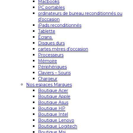
Macbooks
PC portables
ordinateurs de bureau reconditionnés ou
d’occasion
iPads reconditionnés
Tablette
Écrans
Disques durs
cartes mères d’occasion
Processeurs
Mémoire
Périphériques
Claviers – Souris
Chargeur
Nos espaces Marques
Boutique Acer
Boutique Apple
Boutique Asus
Boutique HP
Boutique Intel
Boutique Lenovo
Boutique Logitech
Boutique Msi