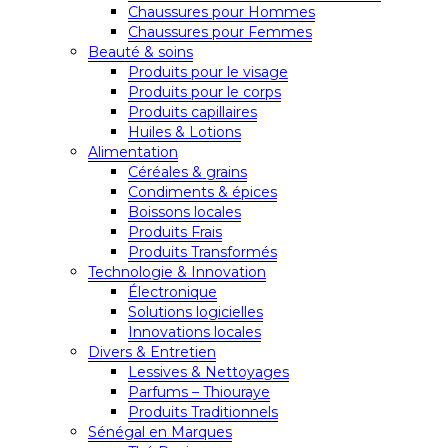
Chaussures pour Hommes
Chaussures pour Femmes
Beauté & soins
Produits pour le visage
Produits pour le corps
Produits capillaires
Huiles & Lotions
Alimentation
Céréales & grains
Condiments & épices
Boissons locales
Produits Frais
Produits Transformés
Technologie & Innovation
Électronique
Solutions logicielles
Innovations locales
Divers & Entretien
Lessives & Nettoyages
Parfums – Thiouraye
Produits Traditionnels
Sénégal en Marques