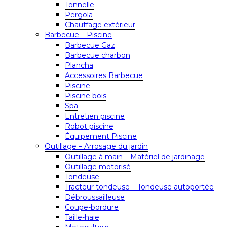
Tonnelle
Pergola
Chauffage extérieur
Barbecue – Piscine
Barbecue Gaz
Barbecue charbon
Plancha
Accessoires Barbecue
Piscine
Piscine bois
Spa
Entretien piscine
Robot piscine
Équipement Piscine
Outillage – Arrosage du jardin
Outillage à main – Matériel de jardinage
Outillage motorisé
Tondeuse
Tracteur tondeuse – Tondeuse autoportée
Débroussailleuse
Coupe-bordure
Taille-haie