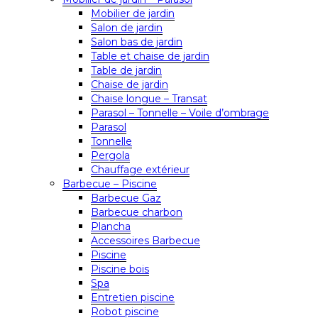
Mobilier de jardin
Salon de jardin
Salon bas de jardin
Table et chaise de jardin
Table de jardin
Chaise de jardin
Chaise longue – Transat
Parasol – Tonnelle – Voile d’ombrage
Parasol
Tonnelle
Pergola
Chauffage extérieur
Barbecue – Piscine
Barbecue Gaz
Barbecue charbon
Plancha
Accessoires Barbecue
Piscine
Piscine bois
Spa
Entretien piscine
Robot piscine