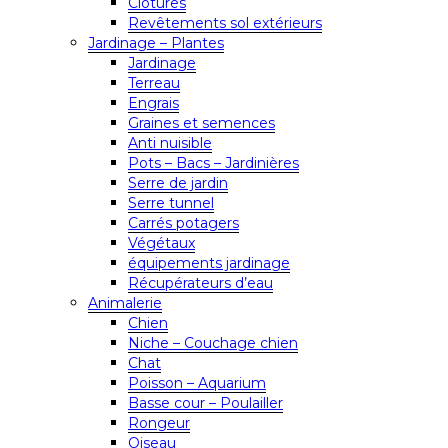
Clôtures
Revêtements sol extérieurs
Jardinage – Plantes
Jardinage
Terreau
Engrais
Graines et semences
Anti nuisible
Pots – Bacs – Jardinières
Serre de jardin
Serre tunnel
Carrés potagers
Végétaux
équipements jardinage
Récupérateurs d’eau
Animalerie
Chien
Niche – Couchage chien
Chat
Poisson – Aquarium
Basse cour – Poulailler
Rongeur
Oiseau