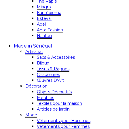
Thé Rapie
Miagro
Karitédiema
Esteval
Abel
Anta Fashion
Naatuu
Made in Sénégal
Artisanat
Sacs & Accessoires
Bijoux
Tissus & Pagnes
Chaussures
Œuvres D’Art
Décoration
Objets Décoratifs
Meubles
Textiles pour la maison
Articles de jardin
Mode
Vêtements pour Hommes
Vêtements pour Femmes