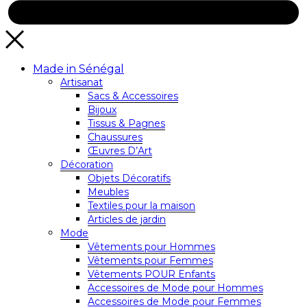
Made in Sénégal
Artisanat
Sacs & Accessoires
Bijoux
Tissus & Pagnes
Chaussures
Œuvres D’Art
Décoration
Objets Décoratifs
Meubles
Textiles pour la maison
Articles de jardin
Mode
Vêtements pour Hommes
Vêtements pour Femmes
Vêtements POUR Enfants
Accessoires de Mode pour Hommes
Accessoires de Mode pour Femmes