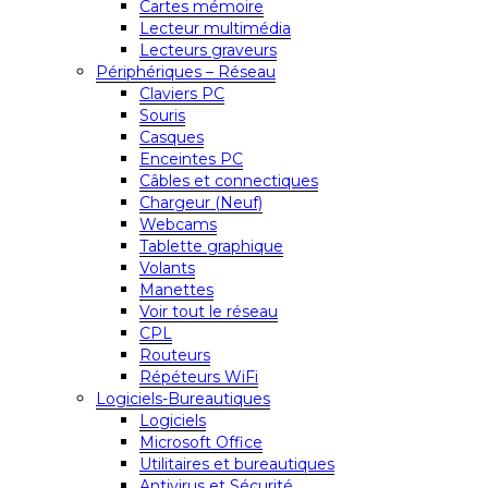
Cartes mémoire
Lecteur multimédia
Lecteurs graveurs
Périphériques – Réseau
Claviers PC
Souris
Casques
Enceintes PC
Câbles et connectiques
Chargeur (Neuf)
Webcams
Tablette graphique
Volants
Manettes
Voir tout le réseau
CPL
Routeurs
Répéteurs WiFi
Logiciels-Bureautiques
Logiciels
Microsoft Office
Utilitaires et bureautiques
Antivirus et Sécurité