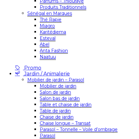
Parfums – Thiouraye
Produits Traditionnels
Sénégal en Marques
Thé Rapie
Miagro
Karitédiema
Esteval
Abel
Anta Fashion
Naatuu
Promo
Jardin / Animalerie
Mobilier de jardin – Parasol
Mobilier de jardin
Salon de jardin
Salon bas de jardin
Table et chaise de jardin
Table de jardin
Chaise de jardin
Chaise longue – Transat
Parasol – Tonnelle – Voile d’ombrage
Parasol