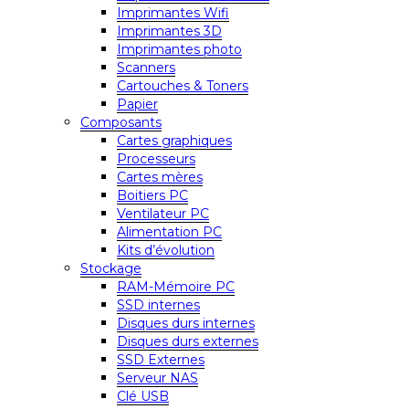
Imprimantes Wifi
Imprimantes 3D
Imprimantes photo
Scanners
Cartouches & Toners
Papier
Composants
Cartes graphiques
Processeurs
Cartes mères
Boitiers PC
Ventilateur PC
Alimentation PC
Kits d’évolution
Stockage
RAM-Mémoire PC
SSD internes
Disques durs internes
Disques durs externes
SSD Externes
Serveur NAS
Clé USB