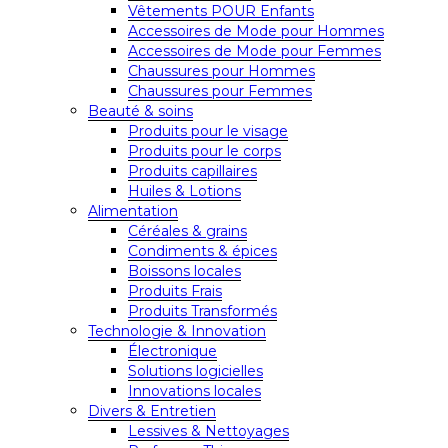
Vêtements POUR Enfants
Accessoires de Mode pour Hommes
Accessoires de Mode pour Femmes
Chaussures pour Hommes
Chaussures pour Femmes
Beauté & soins
Produits pour le visage
Produits pour le corps
Produits capillaires
Huiles & Lotions
Alimentation
Céréales & grains
Condiments & épices
Boissons locales
Produits Frais
Produits Transformés
Technologie & Innovation
Électronique
Solutions logicielles
Innovations locales
Divers & Entretien
Lessives & Nettoyages