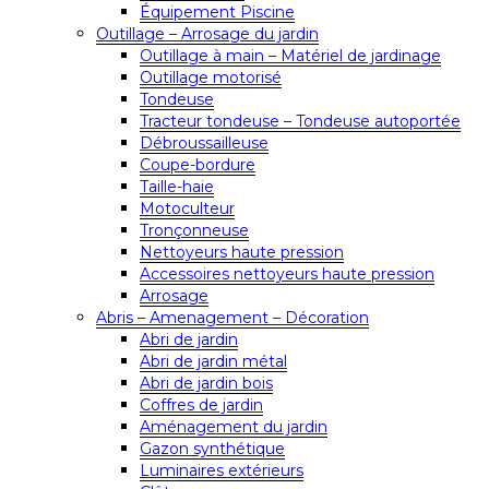
Équipement Piscine
Outillage – Arrosage du jardin
Outillage à main – Matériel de jardinage
Outillage motorisé
Tondeuse
Tracteur tondeuse – Tondeuse autoportée
Débroussailleuse
Coupe-bordure
Taille-haie
Motoculteur
Tronçonneuse
Nettoyeurs haute pression
Accessoires nettoyeurs haute pression
Arrosage
Abris – Amenagement – Décoration
Abri de jardin
Abri de jardin métal
Abri de jardin bois
Coffres de jardin
Aménagement du jardin
Gazon synthétique
Luminaires extérieurs