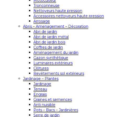
Motoculteur
Tronçonneuse
Nettoyeurs haute pression
Accessoires nettoyeurs haute pression
Arrosage
Abris – Amenagement – Décoration
Abri de jardin
Abri de jardin métal
Abri de jardin bois
Coffres de jardin
Aménagement du jardin
Gazon synthétique
Luminaires extérieurs
Clôtures
Revêtements sol extérieurs
Jardinage – Plantes
Jardinage
Terreau
Engrais
Graines et semences
Anti nuisible
Pots – Bacs – Jardinières
Serre de jardin