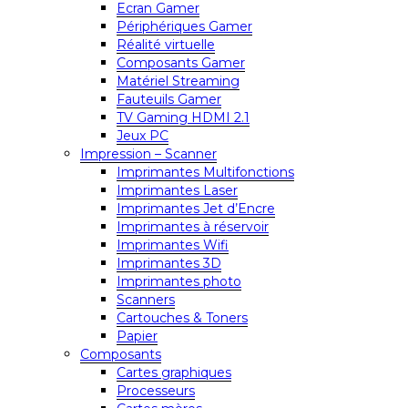
Ecran Gamer
Périphériques Gamer
Réalité virtuelle
Composants Gamer
Matériel Streaming
Fauteuils Gamer
TV Gaming HDMI 2.1
Jeux PC
Impression – Scanner
Imprimantes Multifonctions
Imprimantes Laser
Imprimantes Jet d’Encre
Imprimantes à réservoir
Imprimantes Wifi
Imprimantes 3D
Imprimantes photo
Scanners
Cartouches & Toners
Papier
Composants
Cartes graphiques
Processeurs