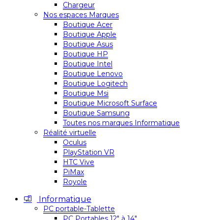
Chargeur
Nos espaces Marques
Boutique Acer
Boutique Apple
Boutique Asus
Boutique HP
Boutique Intel
Boutique Lenovo
Boutique Logitech
Boutique Msi
Boutique Microsoft Surface
Boutique Samsung
Toutes nos marques Informatique
Réalité virtuelle
Oculus
PlayStation VR
HTC Vive
PiMax
Royole
Informatique
PC portable-Tablette
PC Portables 12″ à 14″