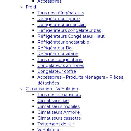
Accessoires
Froid
Tous nos réfrigérateurs
Réfrigérateur 1 porte
Réfrigérateur américain
Réfrigérateurs congélateur bas
Réfrigérateurs Congélateur Haut
Réfrigérateur encastrable
Réfrigérateur Bar
Réfrigérateur vitrine
Tous nos congélateurs
Congélateurs armoires
Congélateur coffre
Accessoires – Produits Ménagers – Pièces
détachées
Climatisation – Ventilation
Tous nos climatiseurs
Climatiseur fixe
Climatiseurs mobiles
Climatiseurs Armoire
Climatiseurs cassette
Traitement de l’air
Ventilateur