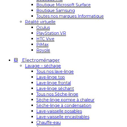
Boutique Microsoft Surface
Boutique Samsung
Toutes nos marques Informatique
Réalité virtuelle
Oculus
PlayStation VR
HTC Vive
PiMax
Royole
Electroménager
Lavage – séchage
Tous nos lave-linge
Lave-linge top
Lave-linge frontal
Lave-linge séchant
Tous nos Sèche-linge
Sèche-linge pompe à chaleur
Sèche-linge à condensation
Lave-vaisselle posables
Lave-vaisselle encastrables
Chauffe-eau