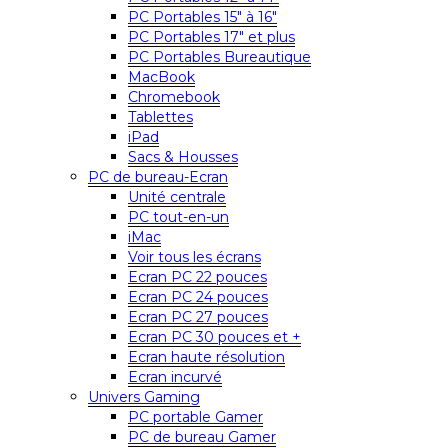
PC Portables 15″ à 16″
PC Portables 17″ et plus
PC Portables Bureautique
MacBook
Chromebook
Tablettes
iPad
Sacs & Housses
PC de bureau-Ecran
Unité centrale
PC tout-en-un
iMac
Voir tous les écrans
Ecran PC 22 pouces
Ecran PC 24 pouces
Ecran PC 27 pouces
Ecran PC 30 pouces et +
Ecran haute résolution
Ecran incurvé
Univers Gaming
PC portable Gamer
PC de bureau Gamer