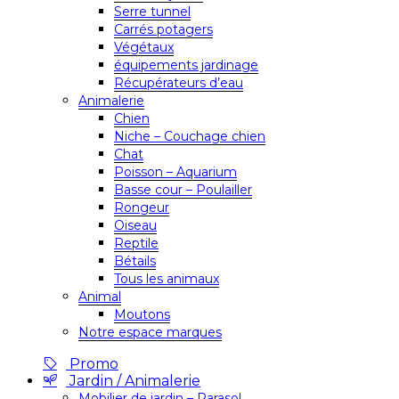
Serre tunnel
Carrés potagers
Végétaux
équipements jardinage
Récupérateurs d’eau
Animalerie
Chien
Niche – Couchage chien
Chat
Poisson – Aquarium
Basse cour – Poulailler
Rongeur
Oiseau
Reptile
Bétails
Tous les animaux
Animal
Moutons
Notre espace marques
Promo
Jardin / Animalerie
Mobilier de jardin – Parasol