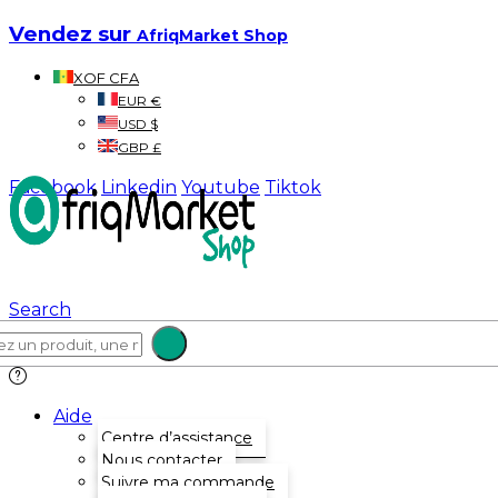
Vendez sur
AfriqMarket Shop
XOF CFA
EUR €
USD $
GBP £
Facebook
Linkedin
Youtube
Tiktok
Search
Aide
Centre d’assistance
Nous contacter
Suivre ma commande