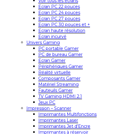
Voir tous les écrans
Ecran PC 22 pouces
Ecran PC 24 pouces
Ecran PC 27 pouces
Ecran PC 30 pouces et +
Ecran haute résolution
Ecran incurvé
Univers Gaming
PC portable Gamer
PC de bureau Gamer
Ecran Gamer
Périphériques Gamer
Réalité virtuelle
Composants Gamer
Matériel Streaming
Fauteuils Gamer
TV Gaming HDMI 2.1
Jeux PC
Impression – Scanner
Imprimantes Multifonctions
Imprimantes Laser
Imprimantes Jet d’Encre
Imprimantes à réservoir