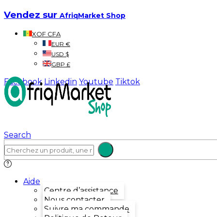
Vendez sur
AfriqMarket Shop
XOF CFA
EUR €
USD $
GBP £
Facebook
Linkedin
Youtube
Tiktok
Search
Aide
Centre d’assistance
Nous contacter
Suivre ma commande