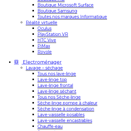
Boutique Microsoft Surface
Boutique Samsung
Toutes nos marques Informatique
Réalité virtuelle
Oculus
PlayStation VR
HTC Vive
PiMax
Royole
Electroménager
Lavage – séchage
Tous nos lave-linge
Lave-linge top
Lave-linge frontal
Lave-linge séchant
Tous nos Sèche-linge
Sèche-linge pompe à chaleur
Sèche-linge à condensation
Lave-vaisselle posables
Lave-vaisselle encastrables
Chauffe-eau