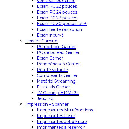
Voir tous les écrans
Ecran PC 22 pouces
Ecran PC 24 pouces
Ecran PC 27 pouces
Ecran PC 30 pouces et +
Ecran haute résolution
Ecran incurvé
Univers Gaming
PC portable Gamer
PC de bureau Gamer
Ecran Gamer
Périphériques Gamer
Réalité virtuelle
Composants Gamer
Matériel Streaming
Fauteuils Gamer
TV Gaming HDMI 2.1
Jeux PC
Impression – Scanner
Imprimantes Multifonctions
Imprimantes Laser
Imprimantes Jet d’Encre
Imprimantes à réservoir