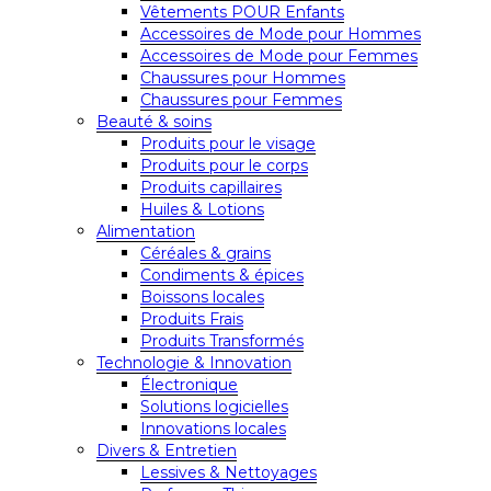
Vêtements POUR Enfants
Accessoires de Mode pour Hommes
Accessoires de Mode pour Femmes
Chaussures pour Hommes
Chaussures pour Femmes
Beauté & soins
Produits pour le visage
Produits pour le corps
Produits capillaires
Huiles & Lotions
Alimentation
Céréales & grains
Condiments & épices
Boissons locales
Produits Frais
Produits Transformés
Technologie & Innovation
Électronique
Solutions logicielles
Innovations locales
Divers & Entretien
Lessives & Nettoyages