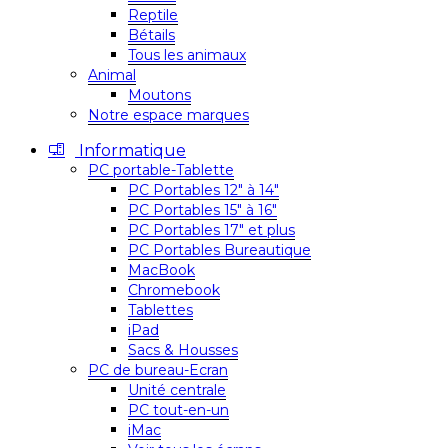
Reptile
Bétails
Tous les animaux
Animal
Moutons
Notre espace marques
Informatique
PC portable-Tablette
PC Portables 12″ à 14″
PC Portables 15″ à 16″
PC Portables 17″ et plus
PC Portables Bureautique
MacBook
Chromebook
Tablettes
iPad
Sacs & Housses
PC de bureau-Ecran
Unité centrale
PC tout-en-un
iMac