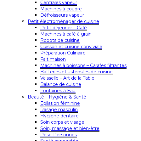
Centrales vapeur
Machines à coudre
Défroisseurs vapeur
Petit électroménager de cuisine
Petit déjeuner – Café
Machines à café à grain
Robots de cuisine
Cuisson et cuisine conviviale
Préparation Culinaire
Fait maison
Machines à boissons – Carafes filtrantes
Batteries et ustensiles de cuisine
Vaisselle – Art de la Table
Balance de cuisine
Fontaines à Eau
Beauté – Hygiène & Santé
Epilation féminine
Rasage masculin
Hygiène dentaire
Soin corps et visage
Soin, massage et bien-être
Pèse-Personnes