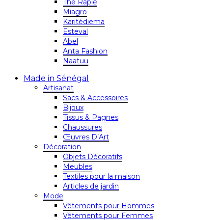
Thé Rapie
Miagro
Karitédiema
Esteval
Abel
Anta Fashion
Naatuu
Made in Sénégal
Artisanat
Sacs & Accessoires
Bijoux
Tissus & Pagnes
Chaussures
Œuvres D’Art
Décoration
Objets Décoratifs
Meubles
Textiles pour la maison
Articles de jardin
Mode
Vêtements pour Hommes
Vêtements pour Femmes