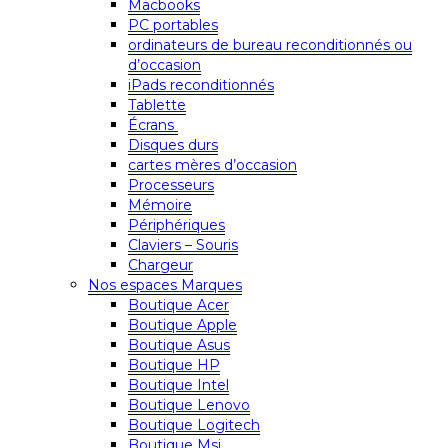
Macbooks
PC portables
ordinateurs de bureau reconditionnés ou
d’occasion
iPads reconditionnés
Tablette
Écrans
Disques durs
cartes mères d’occasion
Processeurs
Mémoire
Périphériques
Claviers – Souris
Chargeur
Nos espaces Marques
Boutique Acer
Boutique Apple
Boutique Asus
Boutique HP
Boutique Intel
Boutique Lenovo
Boutique Logitech
Boutique Msi