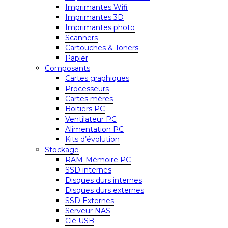
Imprimantes Wifi
Imprimantes 3D
Imprimantes photo
Scanners
Cartouches & Toners
Papier
Composants
Cartes graphiques
Processeurs
Cartes mères
Boitiers PC
Ventilateur PC
Alimentation PC
Kits d’évolution
Stockage
RAM-Mémoire PC
SSD internes
Disques durs internes
Disques durs externes
SSD Externes
Serveur NAS
Clé USB