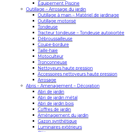
Équipement Piscine
Outillage – Arrosage du jardin
Outillage à main – Matériel de jardinage
Outillage motorisé
Tondeuse
Tracteur tondeuse – Tondeuse autoportée
Débroussailleuse
Coupe-bordure
Taille-haie
Motoculteur
Tronçonneuse
Nettoyeurs haute pression
Accessoires nettoyeurs haute pression
Arrosage
Abris – Amenagement – Décoration
Abri de jardin
Abri de jardin métal
Abri de jardin bois
Coffres de jardin
Aménagement du jardin
Gazon synthétique
Luminaires extérieurs