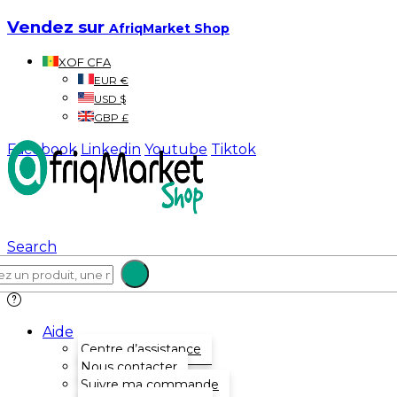
Vendez sur
AfriqMarket Shop
XOF CFA
EUR €
USD $
GBP £
Facebook
Linkedin
Youtube
Tiktok
Search
Aide
Centre d’assistance
Nous contacter
Suivre ma commande