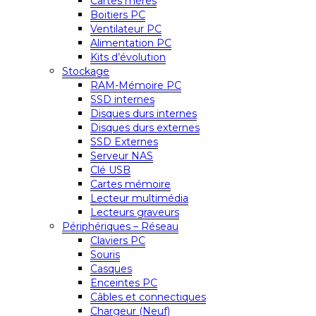
Cartes mères
Boitiers PC
Ventilateur PC
Alimentation PC
Kits d’évolution
Stockage
RAM-Mémoire PC
SSD internes
Disques durs internes
Disques durs externes
SSD Externes
Serveur NAS
Clé USB
Cartes mémoire
Lecteur multimédia
Lecteurs graveurs
Périphériques – Réseau
Claviers PC
Souris
Casques
Enceintes PC
Câbles et connectiques
Chargeur (Neuf)