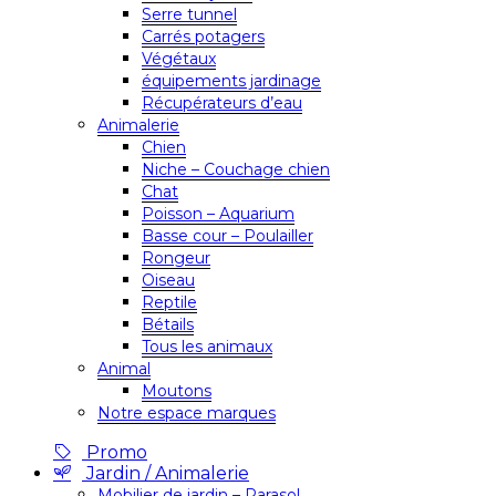
Serre tunnel
Carrés potagers
Végétaux
équipements jardinage
Récupérateurs d’eau
Animalerie
Chien
Niche – Couchage chien
Chat
Poisson – Aquarium
Basse cour – Poulailler
Rongeur
Oiseau
Reptile
Bétails
Tous les animaux
Animal
Moutons
Notre espace marques
Promo
Jardin / Animalerie
Mobilier de jardin – Parasol