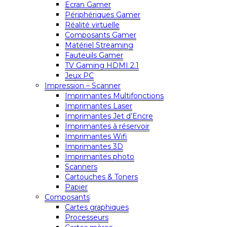
Ecran Gamer
Périphériques Gamer
Réalité virtuelle
Composants Gamer
Matériel Streaming
Fauteuils Gamer
TV Gaming HDMI 2.1
Jeux PC
Impression – Scanner
Imprimantes Multifonctions
Imprimantes Laser
Imprimantes Jet d’Encre
Imprimantes à réservoir
Imprimantes Wifi
Imprimantes 3D
Imprimantes photo
Scanners
Cartouches & Toners
Papier
Composants
Cartes graphiques
Processeurs