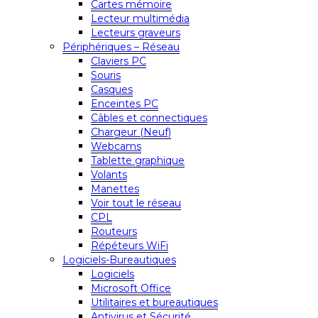
Cartes mémoire
Lecteur multimédia
Lecteurs graveurs
Périphériques – Réseau
Claviers PC
Souris
Casques
Enceintes PC
Câbles et connectiques
Chargeur (Neuf)
Webcams
Tablette graphique
Volants
Manettes
Voir tout le réseau
CPL
Routeurs
Répéteurs WiFi
Logiciels-Bureautiques
Logiciels
Microsoft Office
Utilitaires et bureautiques
Antivirus et Sécurité