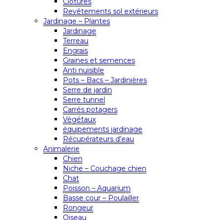
Clôtures
Revêtements sol extérieurs
Jardinage – Plantes
Jardinage
Terreau
Engrais
Graines et semences
Anti nuisible
Pots – Bacs – Jardinières
Serre de jardin
Serre tunnel
Carrés potagers
Végétaux
équipements jardinage
Récupérateurs d’eau
Animalerie
Chien
Niche – Couchage chien
Chat
Poisson – Aquarium
Basse cour – Poulailler
Rongeur
Oiseau