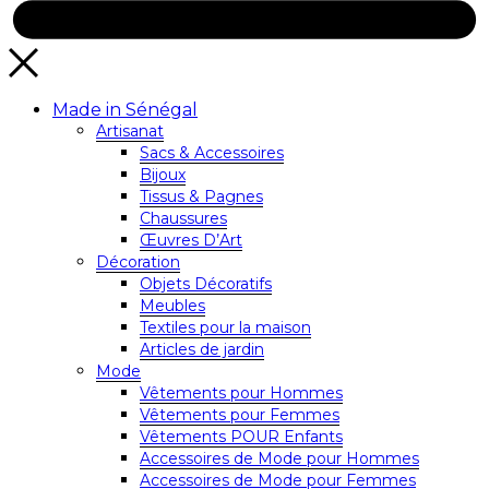
Made in Sénégal
Artisanat
Sacs & Accessoires
Bijoux
Tissus & Pagnes
Chaussures
Œuvres D’Art
Décoration
Objets Décoratifs
Meubles
Textiles pour la maison
Articles de jardin
Mode
Vêtements pour Hommes
Vêtements pour Femmes
Vêtements POUR Enfants
Accessoires de Mode pour Hommes
Accessoires de Mode pour Femmes