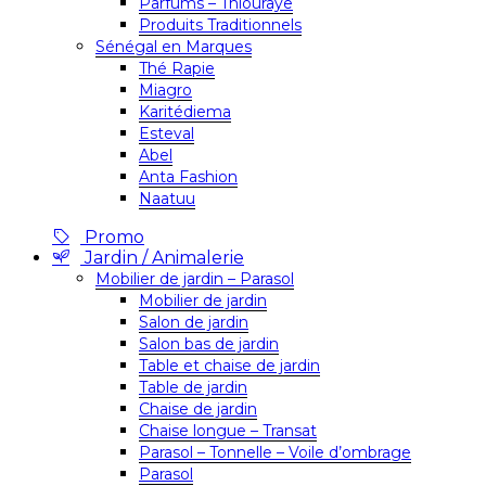
Parfums – Thiouraye
Produits Traditionnels
Sénégal en Marques
Thé Rapie
Miagro
Karitédiema
Esteval
Abel
Anta Fashion
Naatuu
Promo
Jardin / Animalerie
Mobilier de jardin – Parasol
Mobilier de jardin
Salon de jardin
Salon bas de jardin
Table et chaise de jardin
Table de jardin
Chaise de jardin
Chaise longue – Transat
Parasol – Tonnelle – Voile d’ombrage
Parasol