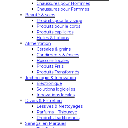
Chaussures pour Hommes
Chaussures pour Femmes
Beauté & soins
Produits pour le visage
Produits pour le corps
Produits capillaires
Huiles & Lotions
Alimentation
Céréales & grains
Condiments & épices
Boissons locales
Produits Frais
Produits Transformés
Technologie & Innovation
Électronique
Solutions logicielles
Innovations locales
Divers & Entretien
Lessives & Nettoyages
Parfums – Thiouraye
Produits Traditionnels
Sénégal en Marques