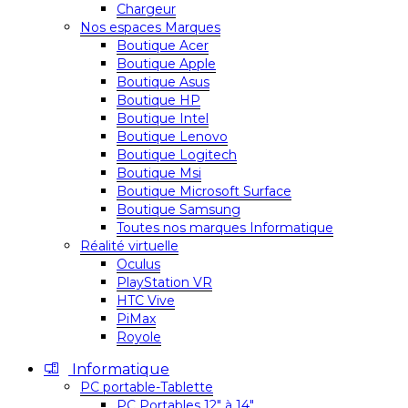
Chargeur
Nos espaces Marques
Boutique Acer
Boutique Apple
Boutique Asus
Boutique HP
Boutique Intel
Boutique Lenovo
Boutique Logitech
Boutique Msi
Boutique Microsoft Surface
Boutique Samsung
Toutes nos marques Informatique
Réalité virtuelle
Oculus
PlayStation VR
HTC Vive
PiMax
Royole
Informatique
PC portable-Tablette
PC Portables 12″ à 14″