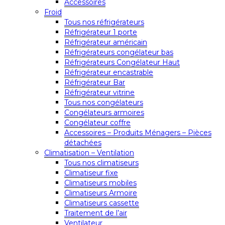
Accessoires
Froid
Tous nos réfrigérateurs
Réfrigérateur 1 porte
Réfrigérateur américain
Réfrigérateurs congélateur bas
Réfrigérateurs Congélateur Haut
Réfrigérateur encastrable
Réfrigérateur Bar
Réfrigérateur vitrine
Tous nos congélateurs
Congélateurs armoires
Congélateur coffre
Accessoires – Produits Ménagers – Pièces
détachées
Climatisation – Ventilation
Tous nos climatiseurs
Climatiseur fixe
Climatiseurs mobiles
Climatiseurs Armoire
Climatiseurs cassette
Traitement de l’air
Ventilateur