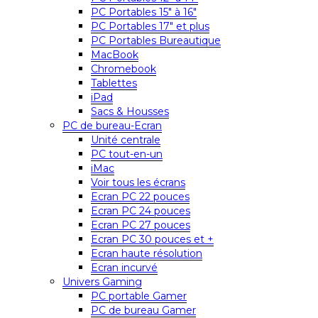
PC Portables 15″ à 16″
PC Portables 17″ et plus
PC Portables Bureautique
MacBook
Chromebook
Tablettes
iPad
Sacs & Housses
PC de bureau-Ecran
Unité centrale
PC tout-en-un
iMac
Voir tous les écrans
Ecran PC 22 pouces
Ecran PC 24 pouces
Ecran PC 27 pouces
Ecran PC 30 pouces et +
Ecran haute résolution
Ecran incurvé
Univers Gaming
PC portable Gamer
PC de bureau Gamer