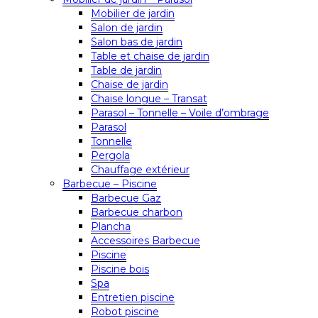
Mobilier de jardin
Salon de jardin
Salon bas de jardin
Table et chaise de jardin
Table de jardin
Chaise de jardin
Chaise longue – Transat
Parasol – Tonnelle – Voile d’ombrage
Parasol
Tonnelle
Pergola
Chauffage extérieur
Barbecue – Piscine
Barbecue Gaz
Barbecue charbon
Plancha
Accessoires Barbecue
Piscine
Piscine bois
Spa
Entretien piscine
Robot piscine