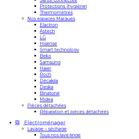
Santé connectée
Protections (hygiène)
Thermomètres
Nos espaces Marques
Elactron
Astech
LG
Hisense
Smart technology
Beko
Samsung
Haier
Roch
Décakila
Deska
Binatone
Midea
Pièces détachées
Réparation et pièces détachées
Electroménager
Lavage – séchage
Tous nos lave-linge