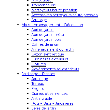
Motoculteur
Tronçonneuse
Nettoyeurs haute pression
Accessoires nettoyeurs haute pression
Arrosage
Abris – Amenagement – Décoration
Abri de jardin
Abri de jardin métal
Abri de jardin bois
Coffres de jardin
Aménagement du jardin
Gazon synthétique
Luminaires extérieurs
Clôtures
Revêtements sol extérieurs
Jardinage – Plantes
Jardinage
Terreau
Engrais
Graines et semences
Anti nuisible
Pots – Bacs – Jardinières
Serre de jardin