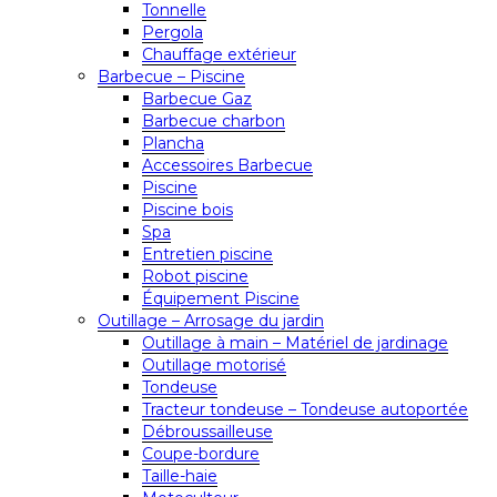
Tonnelle
Pergola
Chauffage extérieur
Barbecue – Piscine
Barbecue Gaz
Barbecue charbon
Plancha
Accessoires Barbecue
Piscine
Piscine bois
Spa
Entretien piscine
Robot piscine
Équipement Piscine
Outillage – Arrosage du jardin
Outillage à main – Matériel de jardinage
Outillage motorisé
Tondeuse
Tracteur tondeuse – Tondeuse autoportée
Débroussailleuse
Coupe-bordure
Taille-haie