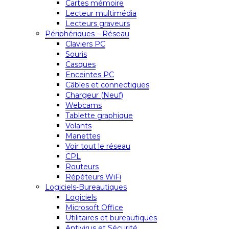
Cartes mémoire
Lecteur multimédia
Lecteurs graveurs
Périphériques – Réseau
Claviers PC
Souris
Casques
Enceintes PC
Câbles et connectiques
Chargeur (Neuf)
Webcams
Tablette graphique
Volants
Manettes
Voir tout le réseau
CPL
Routeurs
Répéteurs WiFi
Logiciels-Bureautiques
Logiciels
Microsoft Office
Utilitaires et bureautiques
Antivirus et Sécurité