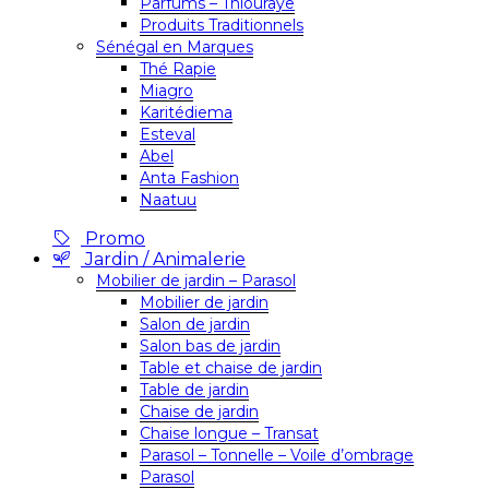
Parfums – Thiouraye
Produits Traditionnels
Sénégal en Marques
Thé Rapie
Miagro
Karitédiema
Esteval
Abel
Anta Fashion
Naatuu
Promo
Jardin / Animalerie
Mobilier de jardin – Parasol
Mobilier de jardin
Salon de jardin
Salon bas de jardin
Table et chaise de jardin
Table de jardin
Chaise de jardin
Chaise longue – Transat
Parasol – Tonnelle – Voile d’ombrage
Parasol