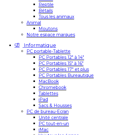
Reptile
Bétails
Tous les animaux
Animal
Moutons
Notre espace marques
Informatique
PC portable-Tablette
PC Portables 12″ à 14″
PC Portables 15″ à 16″
PC Portables 17″ et plus
PC Portables Bureautique
MacBook
Chromebook
Tablettes
iPad
Sacs & Housses
PC de bureau-Ecran
Unité centrale
PC tout-en-un
iMac