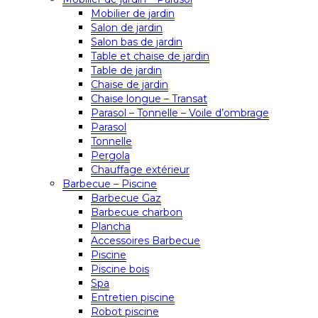
Mobilier de jardin
Salon de jardin
Salon bas de jardin
Table et chaise de jardin
Table de jardin
Chaise de jardin
Chaise longue – Transat
Parasol – Tonnelle – Voile d’ombrage
Parasol
Tonnelle
Pergola
Chauffage extérieur
Barbecue – Piscine
Barbecue Gaz
Barbecue charbon
Plancha
Accessoires Barbecue
Piscine
Piscine bois
Spa
Entretien piscine
Robot piscine