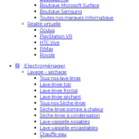
Boutique Microsoft Surface
Boutique Samsung
Toutes nos marques Informatique
Réalité virtuelle
Oculus
PlayStation VR
HTC Vive
PiMax
Royole
Electroménager
Lavage – séchage
Tous nos lave-linge
Lave-linge top
Lave-linge frontal
Lave-linge séchant
Tous nos Sèche-linge
Sèche-linge pompe à chaleur
Sèche-linge à condensation
Lave-vaisselle posables
Lave-vaisselle encastrables
Chauffe-eau