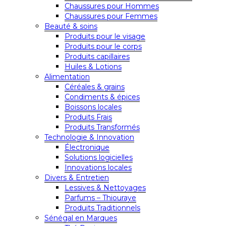
Chaussures pour Hommes
Chaussures pour Femmes
Beauté & soins
Produits pour le visage
Produits pour le corps
Produits capillaires
Huiles & Lotions
Alimentation
Céréales & grains
Condiments & épices
Boissons locales
Produits Frais
Produits Transformés
Technologie & Innovation
Électronique
Solutions logicielles
Innovations locales
Divers & Entretien
Lessives & Nettoyages
Parfums – Thiouraye
Produits Traditionnels
Sénégal en Marques