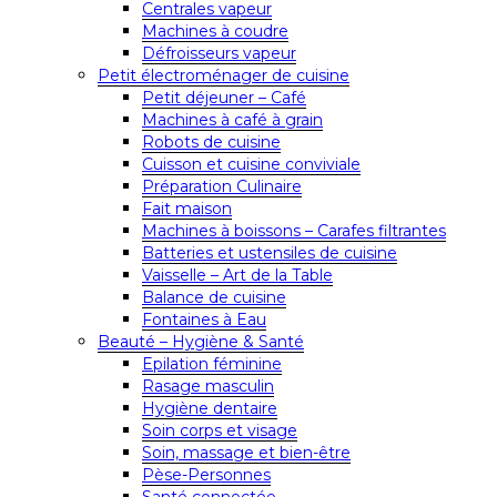
Centrales vapeur
Machines à coudre
Défroisseurs vapeur
Petit électroménager de cuisine
Petit déjeuner – Café
Machines à café à grain
Robots de cuisine
Cuisson et cuisine conviviale
Préparation Culinaire
Fait maison
Machines à boissons – Carafes filtrantes
Batteries et ustensiles de cuisine
Vaisselle – Art de la Table
Balance de cuisine
Fontaines à Eau
Beauté – Hygiène & Santé
Epilation féminine
Rasage masculin
Hygiène dentaire
Soin corps et visage
Soin, massage et bien-être
Pèse-Personnes