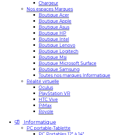
Chargeur
Nos espaces Marques
Boutique Acer
Boutique Apple
Boutique Asus
Boutique HP
Boutique Intel
Boutique Lenovo
Boutique Logitech
Boutique Msi
Boutique Microsoft Surface
Boutique Samsung
Toutes nos marques Informatique
Réalité virtuelle
Oculus
PlayStation VR
HTC Vive
PiMax
Royole
Informatique
PC portable-Tablette
PC Portables 12″ à 14″