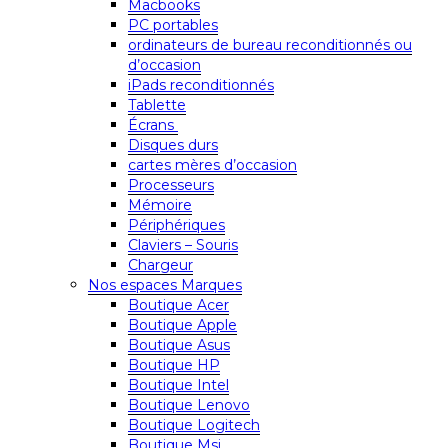
Macbooks
PC portables
ordinateurs de bureau reconditionnés ou
d’occasion
iPads reconditionnés
Tablette
Écrans
Disques durs
cartes mères d’occasion
Processeurs
Mémoire
Périphériques
Claviers – Souris
Chargeur
Nos espaces Marques
Boutique Acer
Boutique Apple
Boutique Asus
Boutique HP
Boutique Intel
Boutique Lenovo
Boutique Logitech
Boutique Msi