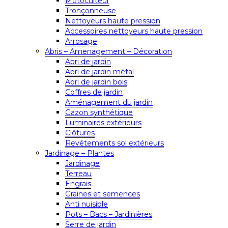
Motoculteur
Tronçonneuse
Nettoyeurs haute pression
Accessoires nettoyeurs haute pression
Arrosage
Abris – Amenagement – Décoration
Abri de jardin
Abri de jardin métal
Abri de jardin bois
Coffres de jardin
Aménagement du jardin
Gazon synthétique
Luminaires extérieurs
Clôtures
Revêtements sol extérieurs
Jardinage – Plantes
Jardinage
Terreau
Engrais
Graines et semences
Anti nuisible
Pots – Bacs – Jardinières
Serre de jardin