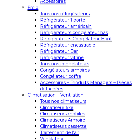
Accessoires
Froid
Tous nos réfrigérateurs
Réfrigérateur 1 porte
Réfrigérateur américain
Réfrigérateurs congélateur bas
Réfrigérateurs Congélateur Haut
Réfrigérateur encastrable
Réfrigérateur Bar
Réfrigérateur vitrine
Tous nos congélateurs
Congélateurs armoires
Congélateur coffre
Accessoires – Produits Ménagers – Pièces
détachées
Climatisation – Ventilation
Tous nos climatiseurs
Climatiseur fixe
Climatiseurs mobiles
Climatiseurs Armoire
Climatiseurs cassette
Traitement de l’air
Ventilateur