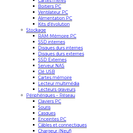
Cartes mères
Boitiers PC
Ventilateur PC
Alimentation PC
Kits d’évolution
Stockage
RAM-Mémoire PC
SSD internes
Disques durs internes
Disques durs externes
SSD Externes
Serveur NAS
Clé USB
Cartes mémoire
Lecteur multimédia
Lecteurs graveurs
Périphériques – Réseau
Claviers PC
Souris
Casques
Enceintes PC
Câbles et connectiques
Chargeur (Neuf)