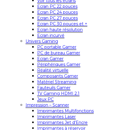
Voir tous les écrans
Ecran PC 22 pouces
Ecran PC 24 pouces
Ecran PC 27 pouces
Ecran PC 30 pouces et +
Ecran haute résolution
Ecran incurvé
Univers Gaming
PC portable Gamer
PC de bureau Gamer
Ecran Gamer
Périphériques Gamer
Réalité virtuelle
Composants Gamer
Matériel Streaming
Fauteuils Gamer
TV Gaming HDMI 2.1
Jeux PC
Impression – Scanner
Imprimantes Multifonctions
Imprimantes Laser
Imprimantes Jet d’Encre
Imprimantes à réservoir