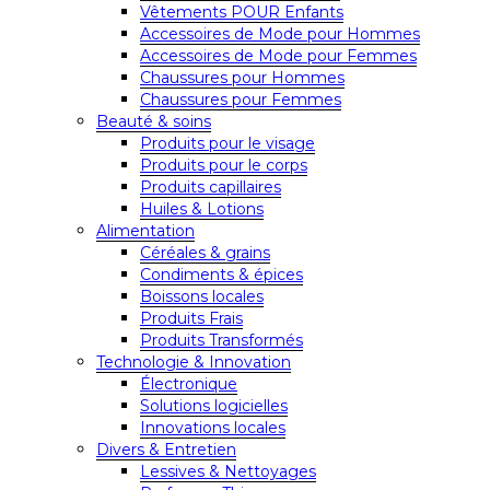
Vêtements POUR Enfants
Accessoires de Mode pour Hommes
Accessoires de Mode pour Femmes
Chaussures pour Hommes
Chaussures pour Femmes
Beauté & soins
Produits pour le visage
Produits pour le corps
Produits capillaires
Huiles & Lotions
Alimentation
Céréales & grains
Condiments & épices
Boissons locales
Produits Frais
Produits Transformés
Technologie & Innovation
Électronique
Solutions logicielles
Innovations locales
Divers & Entretien
Lessives & Nettoyages