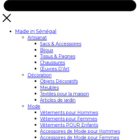
Made in Sénégal
Artisanat
Sacs & Accessoires
Bijoux
Tissus & Pagnes
Chaussures
Œuvres D’Art
Décoration
Objets Décoratifs
Meubles
Textiles pour la maison
Articles de jardin
Mode
Vêtements pour Hommes
Vêtements pour Femmes
Vêtements POUR Enfants
Accessoires de Mode pour Hommes
Accessoires de Mode pour Femmes