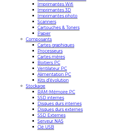
Imprimantes Wifi
Imprimantes 3D
Imprimantes photo
Scanners
Cartouches & Toners
Papier
Composants
Cartes graphiques
Processeurs
Cartes mères
Boitiers PC
Ventilateur PC
Alimentation PC
Kits d’évolution
Stockage
RAM-Mémoire PC
SSD internes
Disques durs internes
Disques durs externes
SSD Externes
Serveur NAS
Clé USB