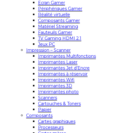
Ecran Gamer
Périphériques Gamer
Réalité virtuelle
Composants Gamer
Matériel Streaming
Fauteuils Gamer
TV Gaming HDMI 2.1
Jeux PC
Impression – Scanner
Imprimantes Multifonctions
Imprimantes Laser
Imprimantes Jet d’Encre
Imprimantes à réservoir
Imprimantes Wifi
Imprimantes 3D
Imprimantes photo
Scanners
Cartouches & Toners
Papier
Composants
Cartes graphiques
Processeurs