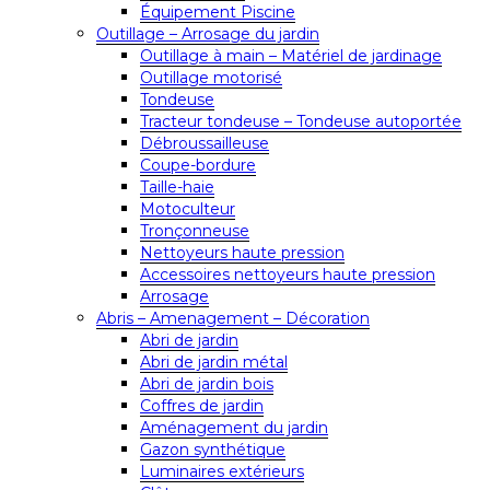
Équipement Piscine
Outillage – Arrosage du jardin
Outillage à main – Matériel de jardinage
Outillage motorisé
Tondeuse
Tracteur tondeuse – Tondeuse autoportée
Débroussailleuse
Coupe-bordure
Taille-haie
Motoculteur
Tronçonneuse
Nettoyeurs haute pression
Accessoires nettoyeurs haute pression
Arrosage
Abris – Amenagement – Décoration
Abri de jardin
Abri de jardin métal
Abri de jardin bois
Coffres de jardin
Aménagement du jardin
Gazon synthétique
Luminaires extérieurs