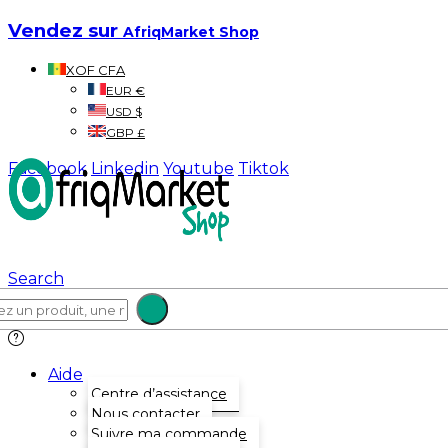
Vendez sur
AfriqMarket Shop
XOF CFA
EUR €
USD $
GBP £
Facebook
Linkedin
Youtube
Tiktok
Search
Aide
Centre d’assistance
Nous contacter
Suivre ma commande