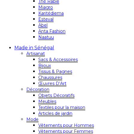
Thé Rapie
Miagro
Karitédiema
Esteval
Abel
Anta Fashion
Naatuu
Made in Sénégal
Artisanat
Sacs & Accessoires
Bijoux
Tissus & Pagnes
Chaussures
Œuvres D’Art
Décoration
Objets Décoratifs
Meubles
Textiles pour la maison
Articles de jardin
Mode
Vêtements pour Hommes
Vêtements pour Femmes