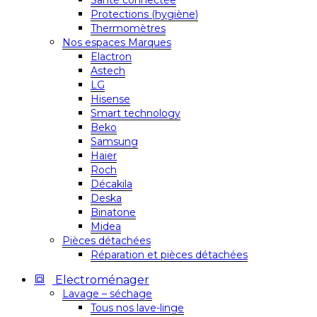
Santé connectée
Protections (hygiène)
Thermomètres
Nos espaces Marques
Elactron
Astech
LG
Hisense
Smart technology
Beko
Samsung
Haier
Roch
Décakila
Deska
Binatone
Midea
Pièces détachées
Réparation et pièces détachées
Electroménager
Lavage – séchage
Tous nos lave-linge