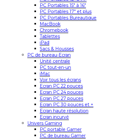
PC Portables 15″ à 16″
PC Portables 17″ et plus
PC Portables Bureautique
MacBook
Chromebook
Tablettes
iPad
Sacs & Housses
PC de bureau-Ecran
Unité centrale
PC tout-en-un
iMac
Voir tous les écrans
Ecran PC 22 pouces
Ecran PC 24 pouces
Ecran PC 27 pouces
Ecran PC 30 pouces et +
Ecran haute résolution
Ecran incurvé
Univers Gaming
PC portable Gamer
PC de bureau Gamer