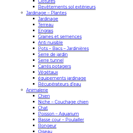
Clôtures
Revêtements sol extérieurs
Jardinage – Plantes
Jardinage
Terreau
Engrais
Graines et semences
Anti nuisible
Pots – Bacs – Jardinières
Serre de jardin
Serre tunnel
Carrés potagers
Végétaux
équipements jardinage
Récupérateurs d’eau
Animalerie
Chien
Niche – Couchage chien
Chat
Poisson – Aquarium
Basse cour – Poulailler
Rongeur
Oiseau