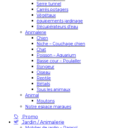
Serre tunnel
Carrés potagers
Végétaux
équipements jardinage
Récupérateurs d’eau
Animalerie
Chien
Niche – Couchage chien
Chat
Poisson – Aquarium
Basse cour – Poulailler
Rongeur
Oiseau
Reptile
Bétails
Tous les animaux
Animal
Moutons
Notre espace marques
Promo
Jardin / Animalerie
Mobilier de jardin – Parasol