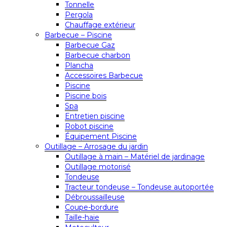
Tonnelle
Pergola
Chauffage extérieur
Barbecue – Piscine
Barbecue Gaz
Barbecue charbon
Plancha
Accessoires Barbecue
Piscine
Piscine bois
Spa
Entretien piscine
Robot piscine
Équipement Piscine
Outillage – Arrosage du jardin
Outillage à main – Matériel de jardinage
Outillage motorisé
Tondeuse
Tracteur tondeuse – Tondeuse autoportée
Débroussailleuse
Coupe-bordure
Taille-haie