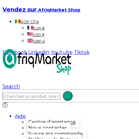
Vendez sur
AfriqMarket Shop
XOF CFA
EUR €
USD $
GBP £
Facebook
Linkedin
Youtube
Tiktok
Search
Aide
Centre d’assistance
Nous contacter
Suivre ma commande