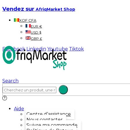
Vendez sur
AfriqMarket Shop
XOF CFA
EUR €
USD $
GBP £
Facebook
Linkedin
Youtube
Tiktok
Search
Aide
Centre d’assistance
Nous contacter
Suivre ma commande