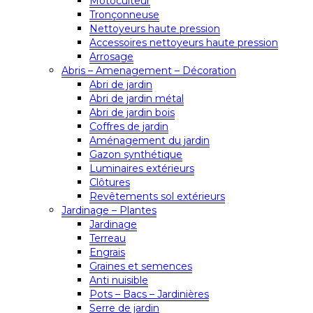
Motoculteur
Tronçonneuse
Nettoyeurs haute pression
Accessoires nettoyeurs haute pression
Arrosage
Abris – Amenagement – Décoration
Abri de jardin
Abri de jardin métal
Abri de jardin bois
Coffres de jardin
Aménagement du jardin
Gazon synthétique
Luminaires extérieurs
Clôtures
Revêtements sol extérieurs
Jardinage – Plantes
Jardinage
Terreau
Engrais
Graines et semences
Anti nuisible
Pots – Bacs – Jardinières
Serre de jardin