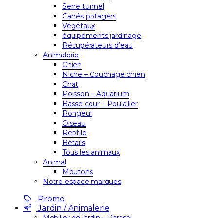
Serre tunnel
Carrés potagers
Végétaux
équipements jardinage
Récupérateurs d’eau
Animalerie
Chien
Niche – Couchage chien
Chat
Poisson – Aquarium
Basse cour – Poulailler
Rongeur
Oiseau
Reptile
Bétails
Tous les animaux
Animal
Moutons
Notre espace marques
Promo
Jardin / Animalerie
Mobilier de jardin – Parasol