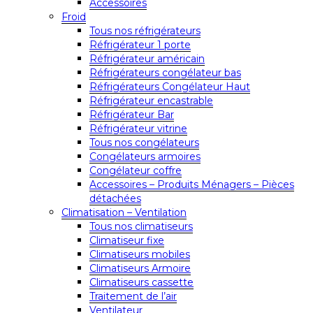
Accessoires
Froid
Tous nos réfrigérateurs
Réfrigérateur 1 porte
Réfrigérateur américain
Réfrigérateurs congélateur bas
Réfrigérateurs Congélateur Haut
Réfrigérateur encastrable
Réfrigérateur Bar
Réfrigérateur vitrine
Tous nos congélateurs
Congélateurs armoires
Congélateur coffre
Accessoires – Produits Ménagers – Pièces
détachées
Climatisation – Ventilation
Tous nos climatiseurs
Climatiseur fixe
Climatiseurs mobiles
Climatiseurs Armoire
Climatiseurs cassette
Traitement de l’air
Ventilateur