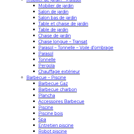
Mobilier de jardin
Salon de jardin
Salon bas de jardin
Table et chaise de jardin
Table de jardin
Chaise de jardin
Chaise longue – Transat
Parasol – Tonnelle – Voile d’ombrage
Parasol
Tonnelle
Pergola
Chauffage extérieur
Barbecue – Piscine
Barbecue Gaz
Barbecue charbon
Plancha
Accessoires Barbecue
Piscine
Piscine bois
Spa
Entretien piscine
Robot piscine