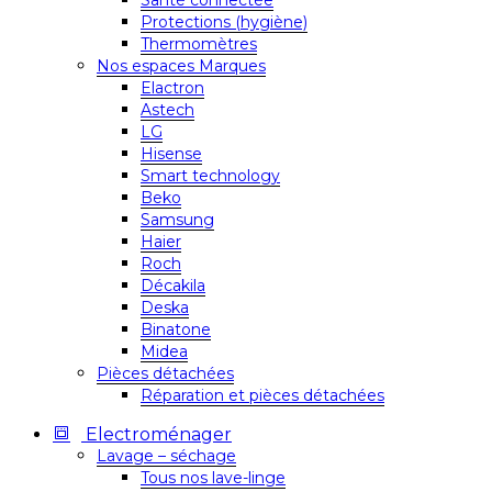
Santé connectée
Protections (hygiène)
Thermomètres
Nos espaces Marques
Elactron
Astech
LG
Hisense
Smart technology
Beko
Samsung
Haier
Roch
Décakila
Deska
Binatone
Midea
Pièces détachées
Réparation et pièces détachées
Electroménager
Lavage – séchage
Tous nos lave-linge