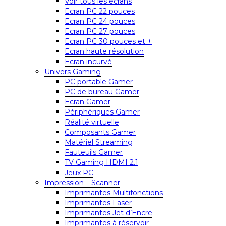
Voir tous les écrans
Ecran PC 22 pouces
Ecran PC 24 pouces
Ecran PC 27 pouces
Ecran PC 30 pouces et +
Ecran haute résolution
Ecran incurvé
Univers Gaming
PC portable Gamer
PC de bureau Gamer
Ecran Gamer
Périphériques Gamer
Réalité virtuelle
Composants Gamer
Matériel Streaming
Fauteuils Gamer
TV Gaming HDMI 2.1
Jeux PC
Impression – Scanner
Imprimantes Multifonctions
Imprimantes Laser
Imprimantes Jet d’Encre
Imprimantes à réservoir