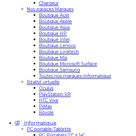
Chargeur
Nos espaces Marques
Boutique Acer
Boutique Apple
Boutique Asus
Boutique HP
Boutique Intel
Boutique Lenovo
Boutique Logitech
Boutique Msi
Boutique Microsoft Surface
Boutique Samsung
Toutes nos marques Informatique
Réalité virtuelle
Oculus
PlayStation VR
HTC Vive
PiMax
Royole
Informatique
PC portable-Tablette
PC Portables 12″ à 14″