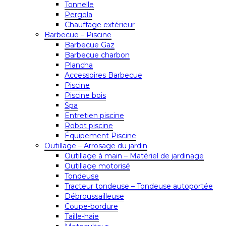
Tonnelle
Pergola
Chauffage extérieur
Barbecue – Piscine
Barbecue Gaz
Barbecue charbon
Plancha
Accessoires Barbecue
Piscine
Piscine bois
Spa
Entretien piscine
Robot piscine
Équipement Piscine
Outillage – Arrosage du jardin
Outillage à main – Matériel de jardinage
Outillage motorisé
Tondeuse
Tracteur tondeuse – Tondeuse autoportée
Débroussailleuse
Coupe-bordure
Taille-haie