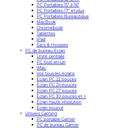
PC Portables 15″ à 16″
PC Portables 17″ et plus
PC Portables Bureautique
MacBook
Chromebook
Tablettes
iPad
Sacs & Housses
PC de bureau-Ecran
Unité centrale
PC tout-en-un
iMac
Voir tous les écrans
Ecran PC 22 pouces
Ecran PC 24 pouces
Ecran PC 27 pouces
Ecran PC 30 pouces et +
Ecran haute résolution
Ecran incurvé
Univers Gaming
PC portable Gamer
PC de bureau Gamer