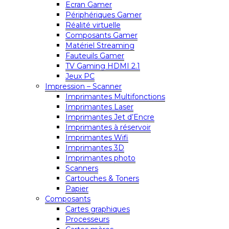
Ecran Gamer
Périphériques Gamer
Réalité virtuelle
Composants Gamer
Matériel Streaming
Fauteuils Gamer
TV Gaming HDMI 2.1
Jeux PC
Impression – Scanner
Imprimantes Multifonctions
Imprimantes Laser
Imprimantes Jet d’Encre
Imprimantes à réservoir
Imprimantes Wifi
Imprimantes 3D
Imprimantes photo
Scanners
Cartouches & Toners
Papier
Composants
Cartes graphiques
Processeurs