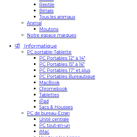
Reptile
Bétails
Tous les animaux
Animal
Moutons
Notre espace marques
Informatique
PC portable-Tablette
PC Portables 12″ à 14″
PC Portables 15″ à 16″
PC Portables 17″ et plus
PC Portables Bureautique
MacBook
Chromebook
Tablettes
iPad
Sacs & Housses
PC de bureau-Ecran
Unité centrale
PC tout-en-un
iMac