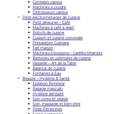
Centrales vapeur
Machines à coudre
Défroisseurs vapeur
Petit électroménager de cuisine
Petit déjeuner – Café
Machines à café à grain
Robots de cuisine
Cuisson et cuisine conviviale
Préparation Culinaire
Fait maison
Machines à boissons – Carafes filtrantes
Batteries et ustensiles de cuisine
Vaisselle – Art de la Table
Balance de cuisine
Fontaines à Eau
Beauté – Hygiène & Santé
Epilation féminine
Rasage masculin
Hygiène dentaire
Soin corps et visage
Soin, massage et bien-être
Pèse-Personnes