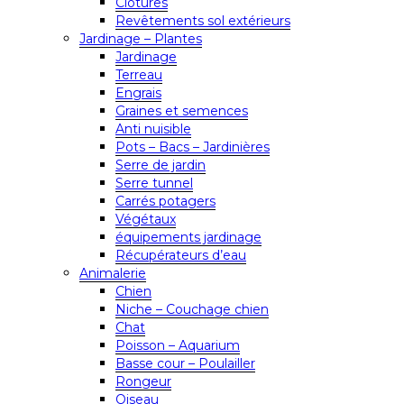
Clôtures
Revêtements sol extérieurs
Jardinage – Plantes
Jardinage
Terreau
Engrais
Graines et semences
Anti nuisible
Pots – Bacs – Jardinières
Serre de jardin
Serre tunnel
Carrés potagers
Végétaux
équipements jardinage
Récupérateurs d’eau
Animalerie
Chien
Niche – Couchage chien
Chat
Poisson – Aquarium
Basse cour – Poulailler
Rongeur
Oiseau