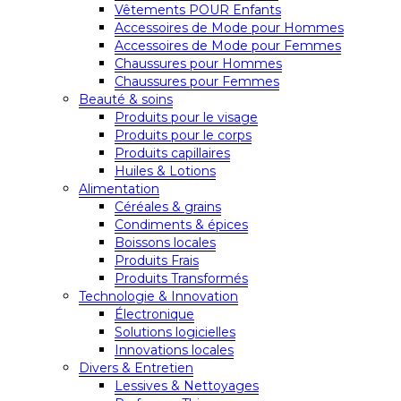
Vêtements POUR Enfants
Accessoires de Mode pour Hommes
Accessoires de Mode pour Femmes
Chaussures pour Hommes
Chaussures pour Femmes
Beauté & soins
Produits pour le visage
Produits pour le corps
Produits capillaires
Huiles & Lotions
Alimentation
Céréales & grains
Condiments & épices
Boissons locales
Produits Frais
Produits Transformés
Technologie & Innovation
Électronique
Solutions logicielles
Innovations locales
Divers & Entretien
Lessives & Nettoyages