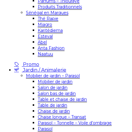
Parfums – Thiouraye
Produits Traditionnels
Sénégal en Marques
Thé Rapie
Miagro
Karitédiema
Esteval
Abel
Anta Fashion
Naatuu
Promo
Jardin / Animalerie
Mobilier de jardin – Parasol
Mobilier de jardin
Salon de jardin
Salon bas de jardin
Table et chaise de jardin
Table de jardin
Chaise de jardin
Chaise longue – Transat
Parasol – Tonnelle – Voile d’ombrage
Parasol