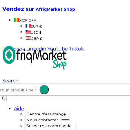
Vendez sur
AfriqMarket Shop
XOF CFA
EUR €
USD $
GBP £
Facebook
Linkedin
Youtube
Tiktok
Search
Aide
Centre d’assistance
Nous contacter
Suivre ma commande