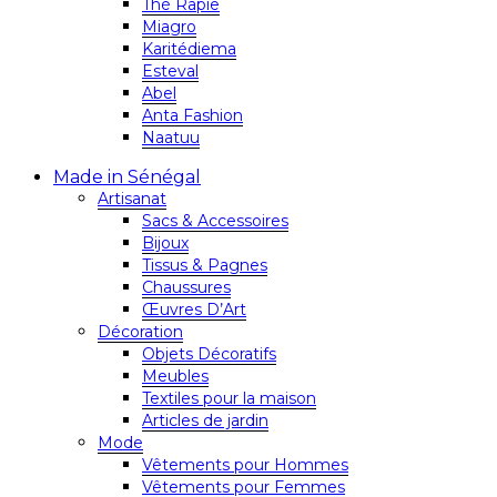
Thé Rapie
Miagro
Karitédiema
Esteval
Abel
Anta Fashion
Naatuu
Made in Sénégal
Artisanat
Sacs & Accessoires
Bijoux
Tissus & Pagnes
Chaussures
Œuvres D’Art
Décoration
Objets Décoratifs
Meubles
Textiles pour la maison
Articles de jardin
Mode
Vêtements pour Hommes
Vêtements pour Femmes