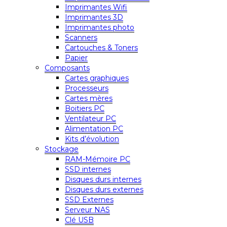
Imprimantes Wifi
Imprimantes 3D
Imprimantes photo
Scanners
Cartouches & Toners
Papier
Composants
Cartes graphiques
Processeurs
Cartes mères
Boitiers PC
Ventilateur PC
Alimentation PC
Kits d’évolution
Stockage
RAM-Mémoire PC
SSD internes
Disques durs internes
Disques durs externes
SSD Externes
Serveur NAS
Clé USB