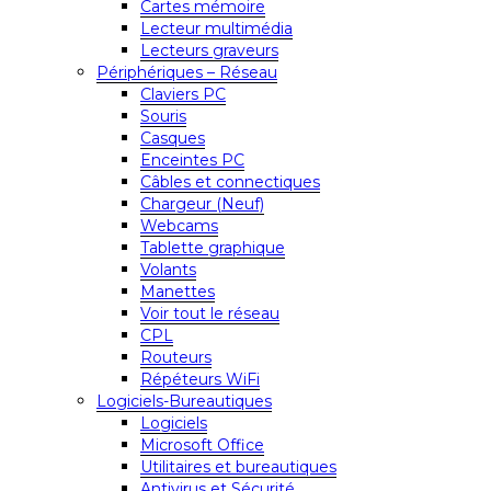
Cartes mémoire
Lecteur multimédia
Lecteurs graveurs
Périphériques – Réseau
Claviers PC
Souris
Casques
Enceintes PC
Câbles et connectiques
Chargeur (Neuf)
Webcams
Tablette graphique
Volants
Manettes
Voir tout le réseau
CPL
Routeurs
Répéteurs WiFi
Logiciels-Bureautiques
Logiciels
Microsoft Office
Utilitaires et bureautiques
Antivirus et Sécurité