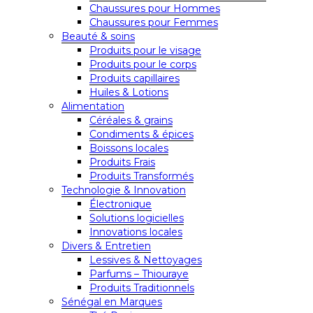
Chaussures pour Hommes
Chaussures pour Femmes
Beauté & soins
Produits pour le visage
Produits pour le corps
Produits capillaires
Huiles & Lotions
Alimentation
Céréales & grains
Condiments & épices
Boissons locales
Produits Frais
Produits Transformés
Technologie & Innovation
Électronique
Solutions logicielles
Innovations locales
Divers & Entretien
Lessives & Nettoyages
Parfums – Thiouraye
Produits Traditionnels
Sénégal en Marques