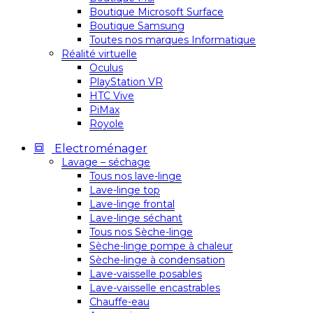
Boutique Microsoft Surface
Boutique Samsung
Toutes nos marques Informatique
Réalité virtuelle
Oculus
PlayStation VR
HTC Vive
PiMax
Royole
Electroménager
Lavage – séchage
Tous nos lave-linge
Lave-linge top
Lave-linge frontal
Lave-linge séchant
Tous nos Sèche-linge
Sèche-linge pompe à chaleur
Sèche-linge à condensation
Lave-vaisselle posables
Lave-vaisselle encastrables
Chauffe-eau