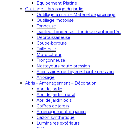
Équipement Piscine
Outillage – Arrosage du jardin
Outillage à main – Matériel de jardinage
Outillage motorisé
Tondeuse
Tracteur tondeuse – Tondeuse autoportée
Débroussailleuse
Coupe-bordure
Taille-haie
Motoculteur
Tronçonneuse
Nettoyeurs haute pression
Accessoires nettoyeurs haute pression
Arrosage
Abris – Amenagement – Décoration
Abri de jardin
Abri de jardin métal
Abri de jardin bois
Coffres de jardin
Aménagement du jardin
Gazon synthétique
Luminaires extérieurs