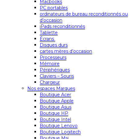
Macbooks
PC portables
ordinateurs de bureau reconditionnés ou
d’occasion
iPads reconditionnés
Tablette
Écrans
Disques durs
cartes mères d’occasion
Processeurs
Mémoire
Périphériques
Claviers – Souris
Chargeur
Nos espaces Marques
Boutique Acer
Boutique Apple
Boutique Asus
Boutique HP
Boutique Intel
Boutique Lenovo
Boutique Logitech
Boutique Msi