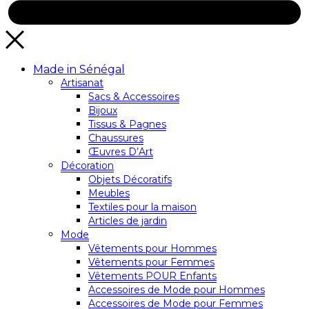
Made in Sénégal
Artisanat
Sacs & Accessoires
Bijoux
Tissus & Pagnes
Chaussures
Œuvres D’Art
Décoration
Objets Décoratifs
Meubles
Textiles pour la maison
Articles de jardin
Mode
Vêtements pour Hommes
Vêtements pour Femmes
Vêtements POUR Enfants
Accessoires de Mode pour Hommes
Accessoires de Mode pour Femmes