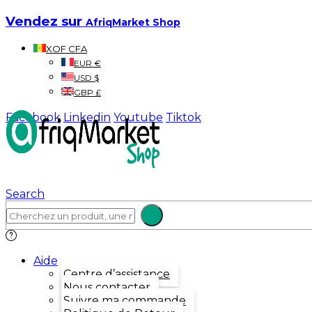
Vendez sur
AfriqMarket Shop
XOF CFA
EUR €
USD $
GBP £
Facebook
Linkedin
Youtube
Tiktok
Search
Aide
Centre d’assistance
Nous contacter
Suivre ma commande