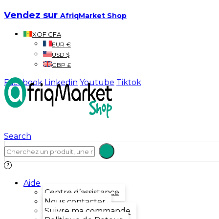
Vendez sur
AfriqMarket Shop
XOF CFA
EUR €
USD $
GBP £
Facebook
Linkedin
Youtube
Tiktok
Search
Aide
Centre d’assistance
Nous contacter
Suivre ma commande