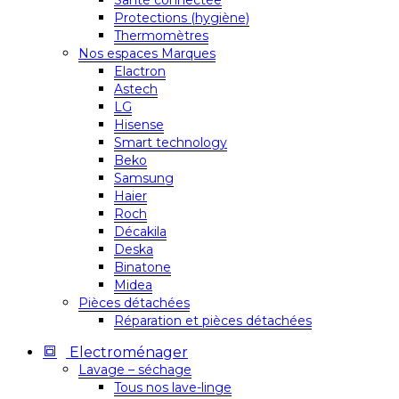
Santé connectée
Protections (hygiène)
Thermomètres
Nos espaces Marques
Elactron
Astech
LG
Hisense
Smart technology
Beko
Samsung
Haier
Roch
Décakila
Deska
Binatone
Midea
Pièces détachées
Réparation et pièces détachées
Electroménager
Lavage – séchage
Tous nos lave-linge