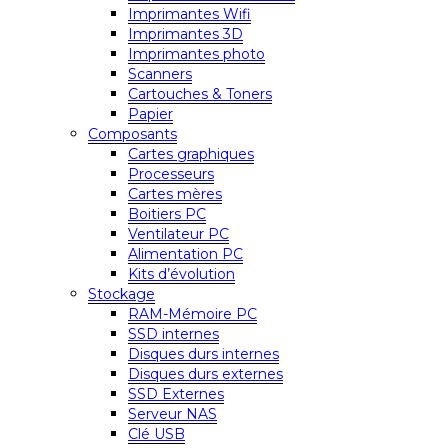
Imprimantes Wifi
Imprimantes 3D
Imprimantes photo
Scanners
Cartouches & Toners
Papier
Composants
Cartes graphiques
Processeurs
Cartes mères
Boitiers PC
Ventilateur PC
Alimentation PC
Kits d’évolution
Stockage
RAM-Mémoire PC
SSD internes
Disques durs internes
Disques durs externes
SSD Externes
Serveur NAS
Clé USB