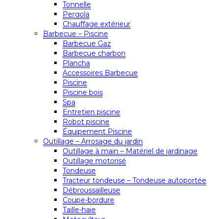
Tonnelle
Pergola
Chauffage extérieur
Barbecue – Piscine
Barbecue Gaz
Barbecue charbon
Plancha
Accessoires Barbecue
Piscine
Piscine bois
Spa
Entretien piscine
Robot piscine
Équipement Piscine
Outillage – Arrosage du jardin
Outillage à main – Matériel de jardinage
Outillage motorisé
Tondeuse
Tracteur tondeuse – Tondeuse autoportée
Débroussailleuse
Coupe-bordure
Taille-haie