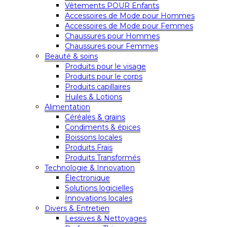
Vêtements POUR Enfants
Accessoires de Mode pour Hommes
Accessoires de Mode pour Femmes
Chaussures pour Hommes
Chaussures pour Femmes
Beauté & soins
Produits pour le visage
Produits pour le corps
Produits capillaires
Huiles & Lotions
Alimentation
Céréales & grains
Condiments & épices
Boissons locales
Produits Frais
Produits Transformés
Technologie & Innovation
Électronique
Solutions logicielles
Innovations locales
Divers & Entretien
Lessives & Nettoyages