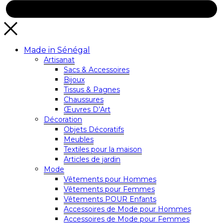
Made in Sénégal
Artisanat
Sacs & Accessoires
Bijoux
Tissus & Pagnes
Chaussures
Œuvres D’Art
Décoration
Objets Décoratifs
Meubles
Textiles pour la maison
Articles de jardin
Mode
Vêtements pour Hommes
Vêtements pour Femmes
Vêtements POUR Enfants
Accessoires de Mode pour Hommes
Accessoires de Mode pour Femmes