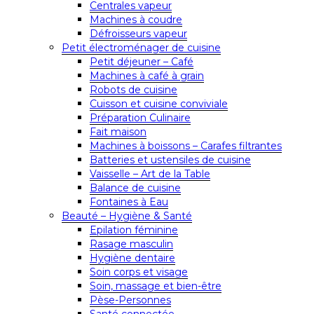
Centrales vapeur
Machines à coudre
Défroisseurs vapeur
Petit électroménager de cuisine
Petit déjeuner – Café
Machines à café à grain
Robots de cuisine
Cuisson et cuisine conviviale
Préparation Culinaire
Fait maison
Machines à boissons – Carafes filtrantes
Batteries et ustensiles de cuisine
Vaisselle – Art de la Table
Balance de cuisine
Fontaines à Eau
Beauté – Hygiène & Santé
Epilation féminine
Rasage masculin
Hygiène dentaire
Soin corps et visage
Soin, massage et bien-être
Pèse-Personnes