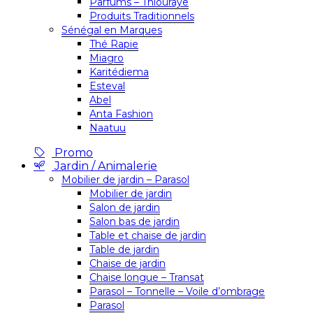
Parfums – Thiouraye
Produits Traditionnels
Sénégal en Marques
Thé Rapie
Miagro
Karitédiema
Esteval
Abel
Anta Fashion
Naatuu
Promo
Jardin / Animalerie
Mobilier de jardin – Parasol
Mobilier de jardin
Salon de jardin
Salon bas de jardin
Table et chaise de jardin
Table de jardin
Chaise de jardin
Chaise longue – Transat
Parasol – Tonnelle – Voile d’ombrage
Parasol