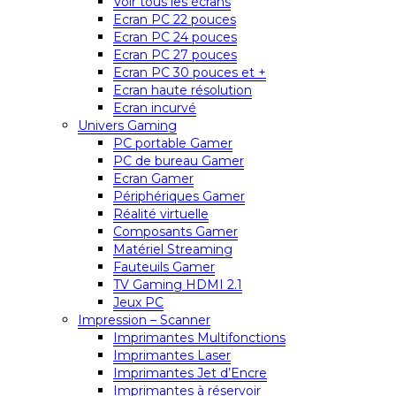
Voir tous les écrans
Ecran PC 22 pouces
Ecran PC 24 pouces
Ecran PC 27 pouces
Ecran PC 30 pouces et +
Ecran haute résolution
Ecran incurvé
Univers Gaming
PC portable Gamer
PC de bureau Gamer
Ecran Gamer
Périphériques Gamer
Réalité virtuelle
Composants Gamer
Matériel Streaming
Fauteuils Gamer
TV Gaming HDMI 2.1
Jeux PC
Impression – Scanner
Imprimantes Multifonctions
Imprimantes Laser
Imprimantes Jet d’Encre
Imprimantes à réservoir