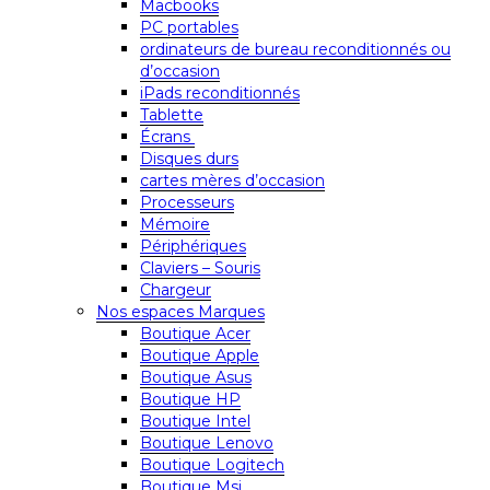
Macbooks
PC portables
ordinateurs de bureau reconditionnés ou
d’occasion
iPads reconditionnés
Tablette
Écrans
Disques durs
cartes mères d’occasion
Processeurs
Mémoire
Périphériques
Claviers – Souris
Chargeur
Nos espaces Marques
Boutique Acer
Boutique Apple
Boutique Asus
Boutique HP
Boutique Intel
Boutique Lenovo
Boutique Logitech
Boutique Msi