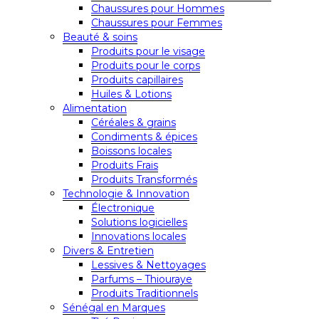
Chaussures pour Hommes
Chaussures pour Femmes
Beauté & soins
Produits pour le visage
Produits pour le corps
Produits capillaires
Huiles & Lotions
Alimentation
Céréales & grains
Condiments & épices
Boissons locales
Produits Frais
Produits Transformés
Technologie & Innovation
Électronique
Solutions logicielles
Innovations locales
Divers & Entretien
Lessives & Nettoyages
Parfums – Thiouraye
Produits Traditionnels
Sénégal en Marques