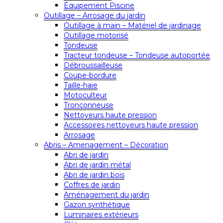
Équipement Piscine
Outillage – Arrosage du jardin
Outillage à main – Matériel de jardinage
Outillage motorisé
Tondeuse
Tracteur tondeuse – Tondeuse autoportée
Débroussailleuse
Coupe-bordure
Taille-haie
Motoculteur
Tronçonneuse
Nettoyeurs haute pression
Accessoires nettoyeurs haute pression
Arrosage
Abris – Amenagement – Décoration
Abri de jardin
Abri de jardin métal
Abri de jardin bois
Coffres de jardin
Aménagement du jardin
Gazon synthétique
Luminaires extérieurs