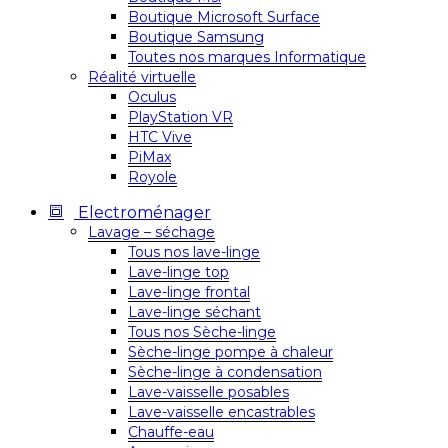
Boutique Microsoft Surface
Boutique Samsung
Toutes nos marques Informatique
Réalité virtuelle
Oculus
PlayStation VR
HTC Vive
PiMax
Royole
Electroménager
Lavage – séchage
Tous nos lave-linge
Lave-linge top
Lave-linge frontal
Lave-linge séchant
Tous nos Sèche-linge
Sèche-linge pompe à chaleur
Sèche-linge à condensation
Lave-vaisselle posables
Lave-vaisselle encastrables
Chauffe-eau