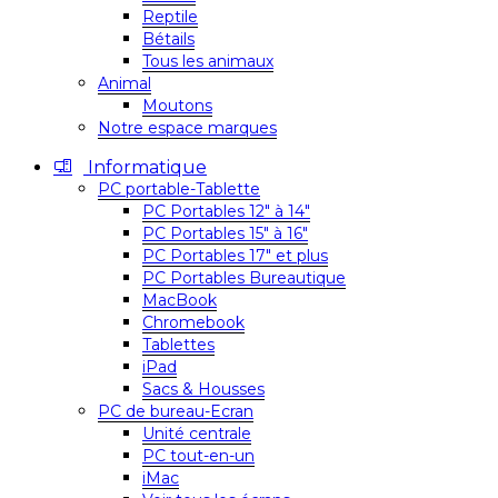
Reptile
Bétails
Tous les animaux
Animal
Moutons
Notre espace marques
Informatique
PC portable-Tablette
PC Portables 12″ à 14″
PC Portables 15″ à 16″
PC Portables 17″ et plus
PC Portables Bureautique
MacBook
Chromebook
Tablettes
iPad
Sacs & Housses
PC de bureau-Ecran
Unité centrale
PC tout-en-un
iMac