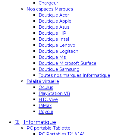
Chargeur
Nos espaces Marques
Boutique Acer
Boutique Apple
Boutique Asus
Boutique HP
Boutique Intel
Boutique Lenovo
Boutique Logitech
Boutique Msi
Boutique Microsoft Surface
Boutique Samsung
Toutes nos marques Informatique
Réalité virtuelle
Oculus
PlayStation VR
HTC Vive
PiMax
Royole
Informatique
PC portable-Tablette
PC Portables 12″ à 14″