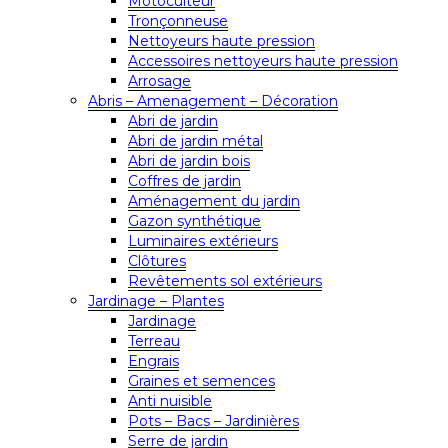
Motoculteur
Tronçonneuse
Nettoyeurs haute pression
Accessoires nettoyeurs haute pression
Arrosage
Abris – Amenagement – Décoration
Abri de jardin
Abri de jardin métal
Abri de jardin bois
Coffres de jardin
Aménagement du jardin
Gazon synthétique
Luminaires extérieurs
Clôtures
Revêtements sol extérieurs
Jardinage – Plantes
Jardinage
Terreau
Engrais
Graines et semences
Anti nuisible
Pots – Bacs – Jardinières
Serre de jardin