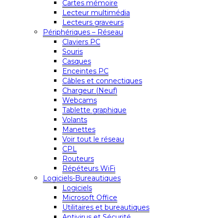
Cartes mémoire
Lecteur multimédia
Lecteurs graveurs
Périphériques – Réseau
Claviers PC
Souris
Casques
Enceintes PC
Câbles et connectiques
Chargeur (Neuf)
Webcams
Tablette graphique
Volants
Manettes
Voir tout le réseau
CPL
Routeurs
Répéteurs WiFi
Logiciels-Bureautiques
Logiciels
Microsoft Office
Utilitaires et bureautiques
Antivirus et Sécurité