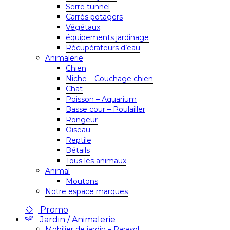
Serre tunnel
Carrés potagers
Végétaux
équipements jardinage
Récupérateurs d’eau
Animalerie
Chien
Niche – Couchage chien
Chat
Poisson – Aquarium
Basse cour – Poulailler
Rongeur
Oiseau
Reptile
Bétails
Tous les animaux
Animal
Moutons
Notre espace marques
Promo
Jardin / Animalerie
Mobilier de jardin – Parasol