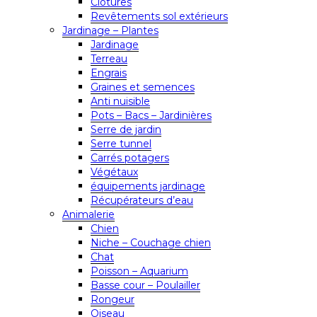
Clôtures
Revêtements sol extérieurs
Jardinage – Plantes
Jardinage
Terreau
Engrais
Graines et semences
Anti nuisible
Pots – Bacs – Jardinières
Serre de jardin
Serre tunnel
Carrés potagers
Végétaux
équipements jardinage
Récupérateurs d’eau
Animalerie
Chien
Niche – Couchage chien
Chat
Poisson – Aquarium
Basse cour – Poulailler
Rongeur
Oiseau