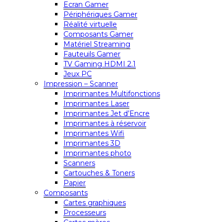
Ecran Gamer
Périphériques Gamer
Réalité virtuelle
Composants Gamer
Matériel Streaming
Fauteuils Gamer
TV Gaming HDMI 2.1
Jeux PC
Impression – Scanner
Imprimantes Multifonctions
Imprimantes Laser
Imprimantes Jet d’Encre
Imprimantes à réservoir
Imprimantes Wifi
Imprimantes 3D
Imprimantes photo
Scanners
Cartouches & Toners
Papier
Composants
Cartes graphiques
Processeurs