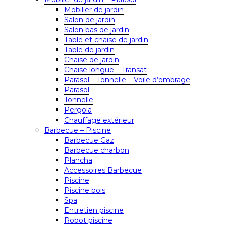
Mobilier de jardin
Salon de jardin
Salon bas de jardin
Table et chaise de jardin
Table de jardin
Chaise de jardin
Chaise longue – Transat
Parasol – Tonnelle – Voile d’ombrage
Parasol
Tonnelle
Pergola
Chauffage extérieur
Barbecue – Piscine
Barbecue Gaz
Barbecue charbon
Plancha
Accessoires Barbecue
Piscine
Piscine bois
Spa
Entretien piscine
Robot piscine