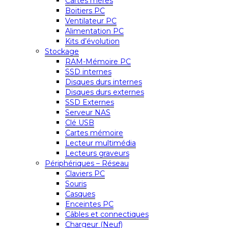
Cartes mères
Boitiers PC
Ventilateur PC
Alimentation PC
Kits d’évolution
Stockage
RAM-Mémoire PC
SSD internes
Disques durs internes
Disques durs externes
SSD Externes
Serveur NAS
Clé USB
Cartes mémoire
Lecteur multimédia
Lecteurs graveurs
Périphériques – Réseau
Claviers PC
Souris
Casques
Enceintes PC
Câbles et connectiques
Chargeur (Neuf)