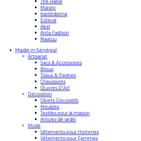
Thé Rapie
Miagro
Karitédiema
Esteval
Abel
Anta Fashion
Naatuu
Made in Sénégal
Artisanat
Sacs & Accessoires
Bijoux
Tissus & Pagnes
Chaussures
Œuvres D’Art
Décoration
Objets Décoratifs
Meubles
Textiles pour la maison
Articles de jardin
Mode
Vêtements pour Hommes
Vêtements pour Femmes