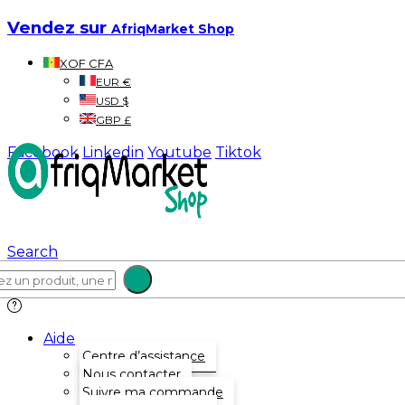
Vendez sur
AfriqMarket Shop
XOF CFA
EUR €
USD $
GBP £
Facebook
Linkedin
Youtube
Tiktok
Search
Aide
Centre d’assistance
Nous contacter
Suivre ma commande