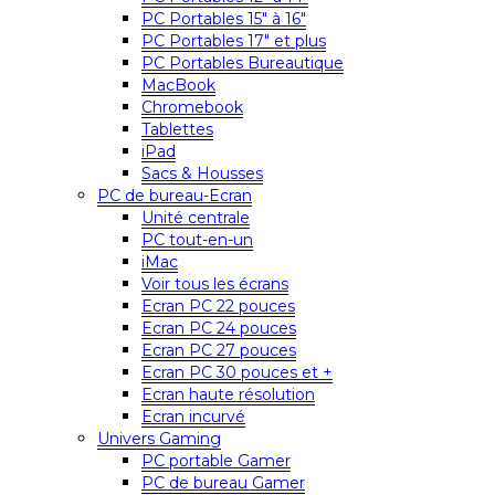
PC Portables 15″ à 16″
PC Portables 17″ et plus
PC Portables Bureautique
MacBook
Chromebook
Tablettes
iPad
Sacs & Housses
PC de bureau-Ecran
Unité centrale
PC tout-en-un
iMac
Voir tous les écrans
Ecran PC 22 pouces
Ecran PC 24 pouces
Ecran PC 27 pouces
Ecran PC 30 pouces et +
Ecran haute résolution
Ecran incurvé
Univers Gaming
PC portable Gamer
PC de bureau Gamer