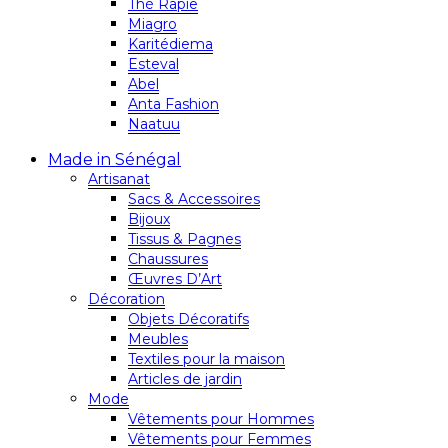
Thé Rapie
Miagro
Karitédiema
Esteval
Abel
Anta Fashion
Naatuu
Made in Sénégal
Artisanat
Sacs & Accessoires
Bijoux
Tissus & Pagnes
Chaussures
Œuvres D’Art
Décoration
Objets Décoratifs
Meubles
Textiles pour la maison
Articles de jardin
Mode
Vêtements pour Hommes
Vêtements pour Femmes