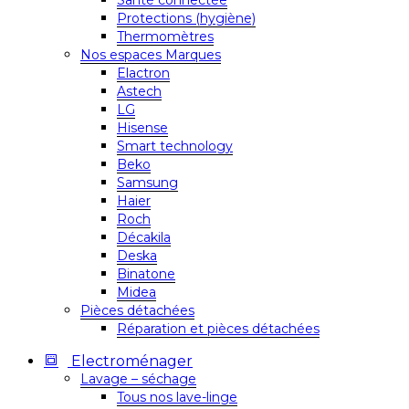
Santé connectée
Protections (hygiène)
Thermomètres
Nos espaces Marques
Elactron
Astech
LG
Hisense
Smart technology
Beko
Samsung
Haier
Roch
Décakila
Deska
Binatone
Midea
Pièces détachées
Réparation et pièces détachées
Electroménager
Lavage – séchage
Tous nos lave-linge