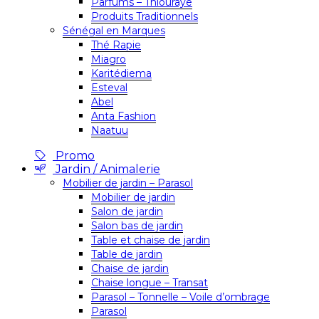
Parfums – Thiouraye
Produits Traditionnels
Sénégal en Marques
Thé Rapie
Miagro
Karitédiema
Esteval
Abel
Anta Fashion
Naatuu
Promo
Jardin / Animalerie
Mobilier de jardin – Parasol
Mobilier de jardin
Salon de jardin
Salon bas de jardin
Table et chaise de jardin
Table de jardin
Chaise de jardin
Chaise longue – Transat
Parasol – Tonnelle – Voile d’ombrage
Parasol