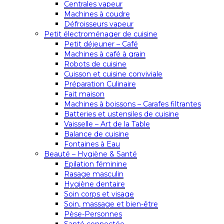
Centrales vapeur
Machines à coudre
Défroisseurs vapeur
Petit électroménager de cuisine
Petit déjeuner – Café
Machines à café à grain
Robots de cuisine
Cuisson et cuisine conviviale
Préparation Culinaire
Fait maison
Machines à boissons – Carafes filtrantes
Batteries et ustensiles de cuisine
Vaisselle – Art de la Table
Balance de cuisine
Fontaines à Eau
Beauté – Hygiène & Santé
Epilation féminine
Rasage masculin
Hygiène dentaire
Soin corps et visage
Soin, massage et bien-être
Pèse-Personnes