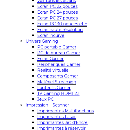
Voir tous les écrans
Ecran PC 22 pouces
Ecran PC 24 pouces
Ecran PC 27 pouces
Ecran PC 30 pouces et +
Ecran haute résolution
Ecran incurvé
Univers Gaming
PC portable Gamer
PC de bureau Gamer
Ecran Gamer
Périphériques Gamer
Réalité virtuelle
Composants Gamer
Matériel Streaming
Fauteuils Gamer
TV Gaming HDMI 2.1
Jeux PC
Impression – Scanner
Imprimantes Multifonctions
Imprimantes Laser
Imprimantes Jet d’Encre
Imprimantes à réservoir