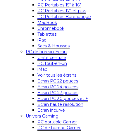
PC Portables 15″ à 16″
PC Portables 17″ et plus
PC Portables Bureautique
MacBook
Chromebook
Tablettes
iPad
Sacs & Housses
PC de bureau-Ecran
Unité centrale
PC tout-en-un
iMac
Voir tous les écrans
Ecran PC 22 pouces
Ecran PC 24 pouces
Ecran PC 27 pouces
Ecran PC 30 pouces et +
Ecran haute résolution
Ecran incurvé
Univers Gaming
PC portable Gamer
PC de bureau Gamer