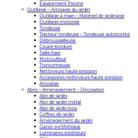
Équipement Piscine
Outillage – Arrosage du jardin
Outillage à main – Matériel de jardinage
Outillage motorisé
Tondeuse
Tracteur tondeuse – Tondeuse autoportée
Débroussailleuse
Coupe-bordure
Taille-haie
Motoculteur
Tronçonneuse
Nettoyeurs haute pression
Accessoires nettoyeurs haute pression
Arrosage
Abris – Amenagement – Décoration
Abri de jardin
Abri de jardin métal
Abri de jardin bois
Coffres de jardin
Aménagement du jardin
Gazon synthétique
Luminaires extérieurs