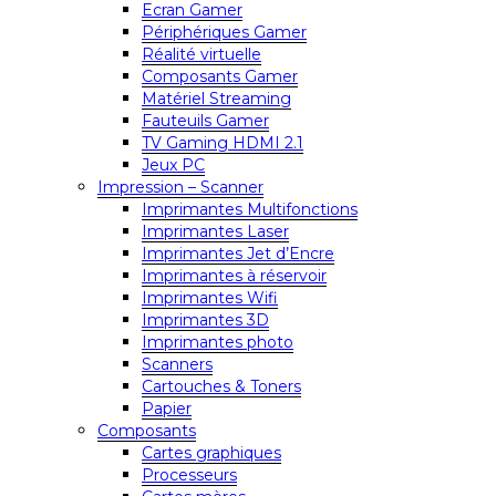
Ecran Gamer
Périphériques Gamer
Réalité virtuelle
Composants Gamer
Matériel Streaming
Fauteuils Gamer
TV Gaming HDMI 2.1
Jeux PC
Impression – Scanner
Imprimantes Multifonctions
Imprimantes Laser
Imprimantes Jet d’Encre
Imprimantes à réservoir
Imprimantes Wifi
Imprimantes 3D
Imprimantes photo
Scanners
Cartouches & Toners
Papier
Composants
Cartes graphiques
Processeurs