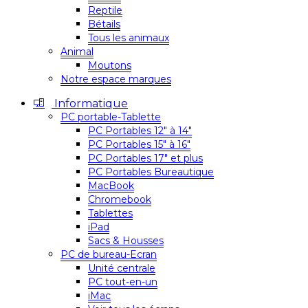
Reptile
Bétails
Tous les animaux
Animal
Moutons
Notre espace marques
Informatique
PC portable-Tablette
PC Portables 12″ à 14″
PC Portables 15″ à 16″
PC Portables 17″ et plus
PC Portables Bureautique
MacBook
Chromebook
Tablettes
iPad
Sacs & Housses
PC de bureau-Ecran
Unité centrale
PC tout-en-un
iMac