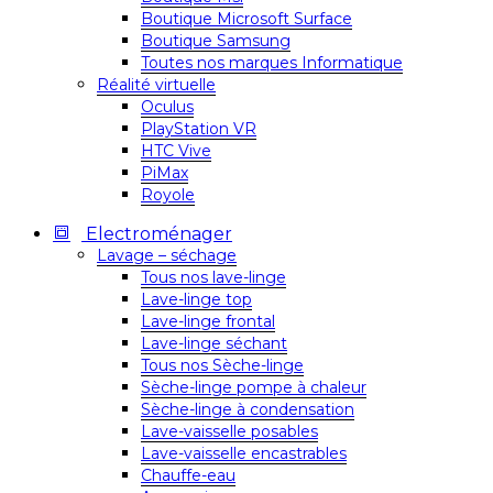
Boutique Microsoft Surface
Boutique Samsung
Toutes nos marques Informatique
Réalité virtuelle
Oculus
PlayStation VR
HTC Vive
PiMax
Royole
Electroménager
Lavage – séchage
Tous nos lave-linge
Lave-linge top
Lave-linge frontal
Lave-linge séchant
Tous nos Sèche-linge
Sèche-linge pompe à chaleur
Sèche-linge à condensation
Lave-vaisselle posables
Lave-vaisselle encastrables
Chauffe-eau