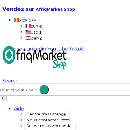
Vendez sur
AfriqMarket Shop
XOF CFA
EUR €
USD $
GBP £
Facebook
Linkedin
Youtube
Tiktok
Search
Aide
Centre d’assistance
Nous contacter
Suivre ma commande