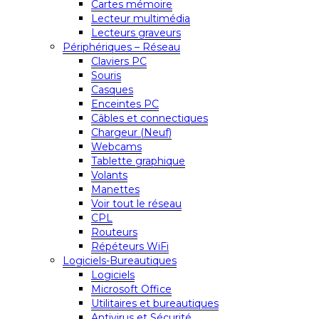
Cartes mémoire
Lecteur multimédia
Lecteurs graveurs
Périphériques – Réseau
Claviers PC
Souris
Casques
Enceintes PC
Câbles et connectiques
Chargeur (Neuf)
Webcams
Tablette graphique
Volants
Manettes
Voir tout le réseau
CPL
Routeurs
Répéteurs WiFi
Logiciels-Bureautiques
Logiciels
Microsoft Office
Utilitaires et bureautiques
Antivirus et Sécurité