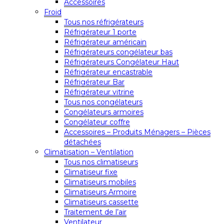
Accessoires
Froid
Tous nos réfrigérateurs
Réfrigérateur 1 porte
Réfrigérateur américain
Réfrigérateurs congélateur bas
Réfrigérateurs Congélateur Haut
Réfrigérateur encastrable
Réfrigérateur Bar
Réfrigérateur vitrine
Tous nos congélateurs
Congélateurs armoires
Congélateur coffre
Accessoires – Produits Ménagers – Pièces
détachées
Climatisation – Ventilation
Tous nos climatiseurs
Climatiseur fixe
Climatiseurs mobiles
Climatiseurs Armoire
Climatiseurs cassette
Traitement de l’air
Ventilateur