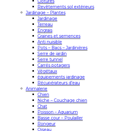
Clôtures
Revêtements sol extérieurs
Jardinage – Plantes
Jardinage
Terreau
Engrais
Graines et semences
Anti nuisible
Pots – Bacs – Jardinières
Serre de jardin
Serre tunnel
Carrés potagers
Végétaux
équipements jardinage
Récupérateurs d’eau
Animalerie
Chien
Niche – Couchage chien
Chat
Poisson – Aquarium
Basse cour – Poulailler
Rongeur
Oiseau