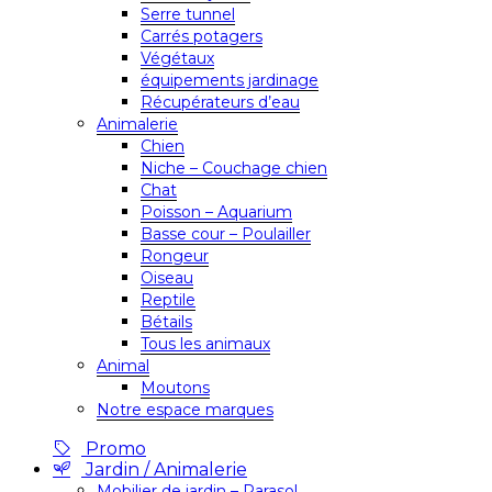
Serre tunnel
Carrés potagers
Végétaux
équipements jardinage
Récupérateurs d’eau
Animalerie
Chien
Niche – Couchage chien
Chat
Poisson – Aquarium
Basse cour – Poulailler
Rongeur
Oiseau
Reptile
Bétails
Tous les animaux
Animal
Moutons
Notre espace marques
Promo
Jardin / Animalerie
Mobilier de jardin – Parasol