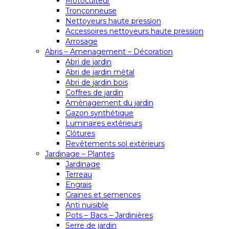
Motoculteur
Tronçonneuse
Nettoyeurs haute pression
Accessoires nettoyeurs haute pression
Arrosage
Abris – Amenagement – Décoration
Abri de jardin
Abri de jardin métal
Abri de jardin bois
Coffres de jardin
Aménagement du jardin
Gazon synthétique
Luminaires extérieurs
Clôtures
Revêtements sol extérieurs
Jardinage – Plantes
Jardinage
Terreau
Engrais
Graines et semences
Anti nuisible
Pots – Bacs – Jardinières
Serre de jardin