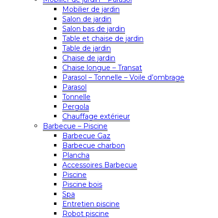
Mobilier de jardin
Salon de jardin
Salon bas de jardin
Table et chaise de jardin
Table de jardin
Chaise de jardin
Chaise longue – Transat
Parasol – Tonnelle – Voile d’ombrage
Parasol
Tonnelle
Pergola
Chauffage extérieur
Barbecue – Piscine
Barbecue Gaz
Barbecue charbon
Plancha
Accessoires Barbecue
Piscine
Piscine bois
Spa
Entretien piscine
Robot piscine