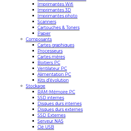
Imprimantes Wifi
Imprimantes 3D
Imprimantes photo
Scanners
Cartouches & Toners
Papier
Composants
Cartes graphiques
Processeurs
Cartes mères
Boitiers PC
Ventilateur PC
Alimentation PC
Kits d’évolution
Stockage
RAM-Mémoire PC
SSD internes
Disques durs internes
Disques durs externes
SSD Externes
Serveur NAS
Clé USB