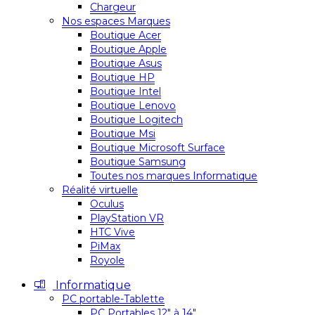
Chargeur
Nos espaces Marques
Boutique Acer
Boutique Apple
Boutique Asus
Boutique HP
Boutique Intel
Boutique Lenovo
Boutique Logitech
Boutique Msi
Boutique Microsoft Surface
Boutique Samsung
Toutes nos marques Informatique
Réalité virtuelle
Oculus
PlayStation VR
HTC Vive
PiMax
Royole
Informatique
PC portable-Tablette
PC Portables 12″ à 14″