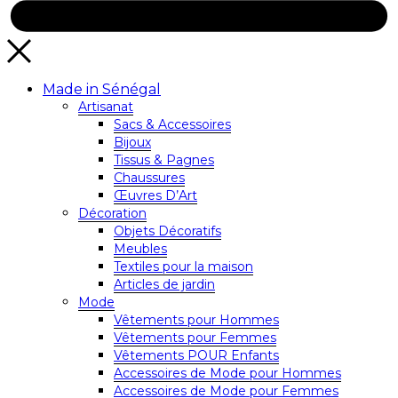
Made in Sénégal
Artisanat
Sacs & Accessoires
Bijoux
Tissus & Pagnes
Chaussures
Œuvres D’Art
Décoration
Objets Décoratifs
Meubles
Textiles pour la maison
Articles de jardin
Mode
Vêtements pour Hommes
Vêtements pour Femmes
Vêtements POUR Enfants
Accessoires de Mode pour Hommes
Accessoires de Mode pour Femmes