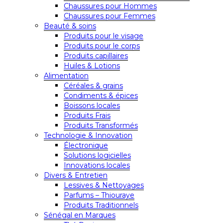
Chaussures pour Hommes
Chaussures pour Femmes
Beauté & soins
Produits pour le visage
Produits pour le corps
Produits capillaires
Huiles & Lotions
Alimentation
Céréales & grains
Condiments & épices
Boissons locales
Produits Frais
Produits Transformés
Technologie & Innovation
Électronique
Solutions logicielles
Innovations locales
Divers & Entretien
Lessives & Nettoyages
Parfums – Thiouraye
Produits Traditionnels
Sénégal en Marques