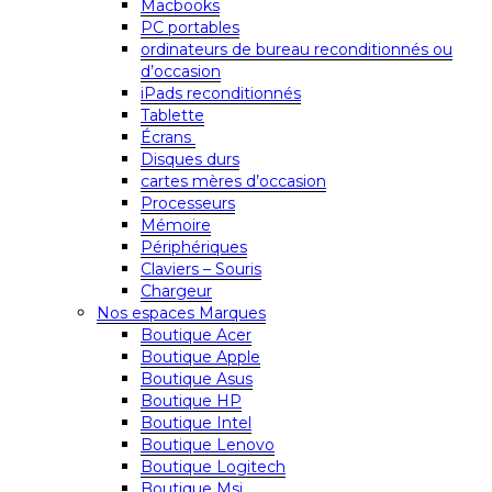
Macbooks
PC portables
ordinateurs de bureau reconditionnés ou
d’occasion
iPads reconditionnés
Tablette
Écrans
Disques durs
cartes mères d’occasion
Processeurs
Mémoire
Périphériques
Claviers – Souris
Chargeur
Nos espaces Marques
Boutique Acer
Boutique Apple
Boutique Asus
Boutique HP
Boutique Intel
Boutique Lenovo
Boutique Logitech
Boutique Msi