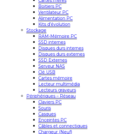
Cartes mères
Boitiers PC
Ventilateur PC
Alimentation PC
Kits d’évolution
Stockage
RAM-Mémoire PC
SSD internes
Disques durs internes
Disques durs externes
SSD Externes
Serveur NAS
Clé USB
Cartes mémoire
Lecteur multimédia
Lecteurs graveurs
Périphériques – Réseau
Claviers PC
Souris
Casques
Enceintes PC
Câbles et connectiques
Chargeur (Neuf)