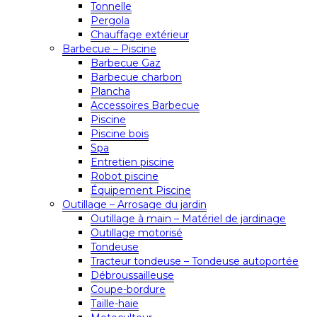
Tonnelle
Pergola
Chauffage extérieur
Barbecue – Piscine
Barbecue Gaz
Barbecue charbon
Plancha
Accessoires Barbecue
Piscine
Piscine bois
Spa
Entretien piscine
Robot piscine
Équipement Piscine
Outillage – Arrosage du jardin
Outillage à main – Matériel de jardinage
Outillage motorisé
Tondeuse
Tracteur tondeuse – Tondeuse autoportée
Débroussailleuse
Coupe-bordure
Taille-haie