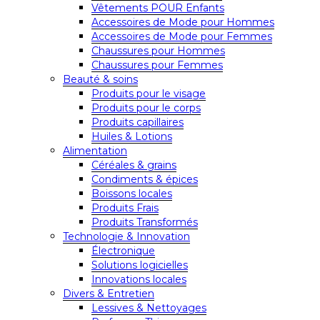
Vêtements POUR Enfants
Accessoires de Mode pour Hommes
Accessoires de Mode pour Femmes
Chaussures pour Hommes
Chaussures pour Femmes
Beauté & soins
Produits pour le visage
Produits pour le corps
Produits capillaires
Huiles & Lotions
Alimentation
Céréales & grains
Condiments & épices
Boissons locales
Produits Frais
Produits Transformés
Technologie & Innovation
Électronique
Solutions logicielles
Innovations locales
Divers & Entretien
Lessives & Nettoyages