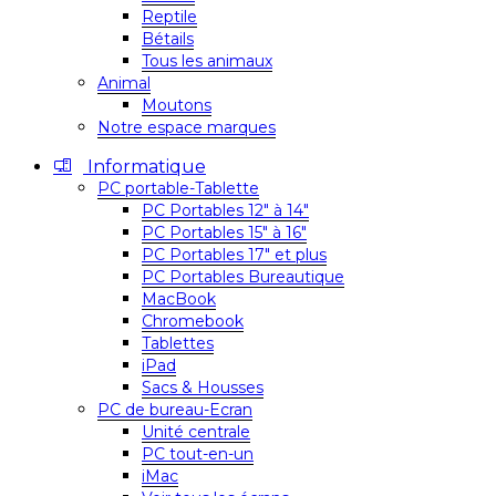
Reptile
Bétails
Tous les animaux
Animal
Moutons
Notre espace marques
Informatique
PC portable-Tablette
PC Portables 12″ à 14″
PC Portables 15″ à 16″
PC Portables 17″ et plus
PC Portables Bureautique
MacBook
Chromebook
Tablettes
iPad
Sacs & Housses
PC de bureau-Ecran
Unité centrale
PC tout-en-un
iMac