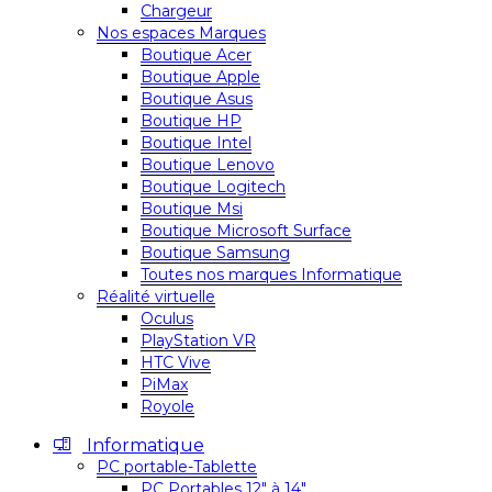
Chargeur
Nos espaces Marques
Boutique Acer
Boutique Apple
Boutique Asus
Boutique HP
Boutique Intel
Boutique Lenovo
Boutique Logitech
Boutique Msi
Boutique Microsoft Surface
Boutique Samsung
Toutes nos marques Informatique
Réalité virtuelle
Oculus
PlayStation VR
HTC Vive
PiMax
Royole
Informatique
PC portable-Tablette
PC Portables 12″ à 14″