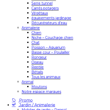
Serre tunnel
Carrés potagers
Végétaux
équipements jardinage
Récupérateurs d’eau
Animalerie
Chien
Niche – Couchage chien
Chat
Poisson – Aquarium
Basse cour – Poulailler
Rongeur
Oiseau
Reptile
Bétails
Tous les animaux
Animal
Moutons
Notre espace marques
Promo
Jardin / Animalerie
Mobilier de jardin – Parasol