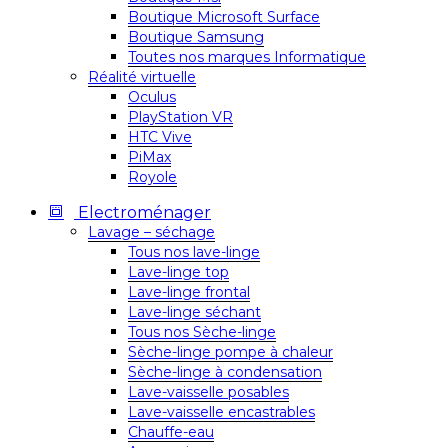
Boutique Microsoft Surface
Boutique Samsung
Toutes nos marques Informatique
Réalité virtuelle
Oculus
PlayStation VR
HTC Vive
PiMax
Royole
Electroménager
Lavage – séchage
Tous nos lave-linge
Lave-linge top
Lave-linge frontal
Lave-linge séchant
Tous nos Sèche-linge
Sèche-linge pompe à chaleur
Sèche-linge à condensation
Lave-vaisselle posables
Lave-vaisselle encastrables
Chauffe-eau