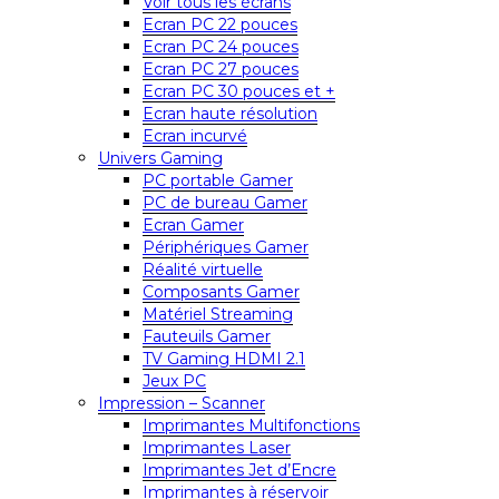
Voir tous les écrans
Ecran PC 22 pouces
Ecran PC 24 pouces
Ecran PC 27 pouces
Ecran PC 30 pouces et +
Ecran haute résolution
Ecran incurvé
Univers Gaming
PC portable Gamer
PC de bureau Gamer
Ecran Gamer
Périphériques Gamer
Réalité virtuelle
Composants Gamer
Matériel Streaming
Fauteuils Gamer
TV Gaming HDMI 2.1
Jeux PC
Impression – Scanner
Imprimantes Multifonctions
Imprimantes Laser
Imprimantes Jet d’Encre
Imprimantes à réservoir