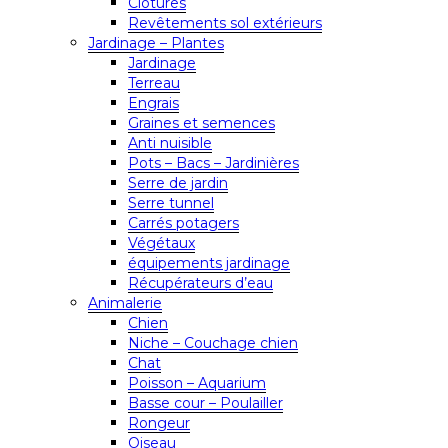
Clôtures
Revêtements sol extérieurs
Jardinage – Plantes
Jardinage
Terreau
Engrais
Graines et semences
Anti nuisible
Pots – Bacs – Jardinières
Serre de jardin
Serre tunnel
Carrés potagers
Végétaux
équipements jardinage
Récupérateurs d’eau
Animalerie
Chien
Niche – Couchage chien
Chat
Poisson – Aquarium
Basse cour – Poulailler
Rongeur
Oiseau