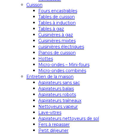
Cuisson
Fours encastrables
Tables de cuisson
Tables à induction
Tables à gaz
Cuisinières à gaz
Cuisinières mixtes
cuisinières électriques
Pianos de cuisson
Hottes
Micro-ondes – Mini-fours
Micro-ondes combinés
Entretien de la maison
Aspirateurs sans sac
Aspirateurs balais
Aspirateurs robots
Aspirateurs traîneaux
Nettoyeurs vapeur
Lave-vitres
Aspirateurs nettoyeurs de sol
Fers à repasser
Petit déjeuner