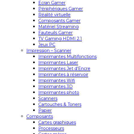
Ecran Gamer
Périphériques Gamer
Réalité virtuelle
Composants Gamer
Matériel Streaming
Fauteuils Gamer
TV Gaming HDMI 2.1
Jeux PC
Impression – Scanner
Imprimantes Multifonctions
Imprimantes Laser
Imprimantes Jet d’Encre
Imprimantes à réservoir
Imprimantes Wifi
Imprimantes 3D
Imprimantes photo
Scanners
Cartouches & Toners
Papier
Composants
Cartes graphiques
Processeurs