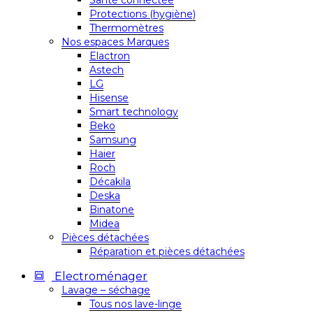
Santé connectée
Protections (hygiène)
Thermomètres
Nos espaces Marques
Elactron
Astech
LG
Hisense
Smart technology
Beko
Samsung
Haier
Roch
Décakila
Deska
Binatone
Midea
Pièces détachées
Réparation et pièces détachées
Electroménager
Lavage – séchage
Tous nos lave-linge