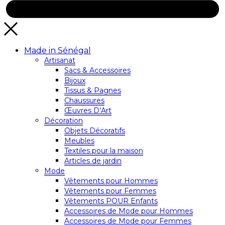
Made in Sénégal
Artisanat
Sacs & Accessoires
Bijoux
Tissus & Pagnes
Chaussures
Œuvres D’Art
Décoration
Objets Décoratifs
Meubles
Textiles pour la maison
Articles de jardin
Mode
Vêtements pour Hommes
Vêtements pour Femmes
Vêtements POUR Enfants
Accessoires de Mode pour Hommes
Accessoires de Mode pour Femmes