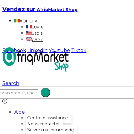
Vendez sur
AfriqMarket Shop
XOF CFA
EUR €
USD $
GBP £
Facebook
Linkedin
Youtube
Tiktok
Search
Aide
Centre d’assistance
Nous contacter
Suivre ma commande