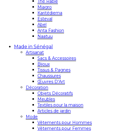
Thé Rapie
Miagro
Karitédiema
Esteval
Abel
Anta Fashion
Naatuu
Made in Sénégal
Artisanat
Sacs & Accessoires
Bijoux
Tissus & Pagnes
Chaussures
Œuvres D’Art
Décoration
Objets Décoratifs
Meubles
Textiles pour la maison
Articles de jardin
Mode
Vêtements pour Hommes
Vêtements pour Femmes