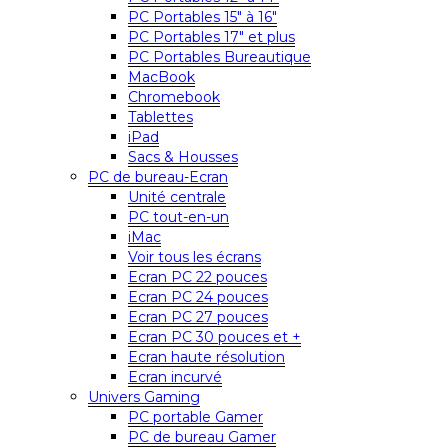
PC Portables 15″ à 16″
PC Portables 17″ et plus
PC Portables Bureautique
MacBook
Chromebook
Tablettes
iPad
Sacs & Housses
PC de bureau-Ecran
Unité centrale
PC tout-en-un
iMac
Voir tous les écrans
Ecran PC 22 pouces
Ecran PC 24 pouces
Ecran PC 27 pouces
Ecran PC 30 pouces et +
Ecran haute résolution
Ecran incurvé
Univers Gaming
PC portable Gamer
PC de bureau Gamer