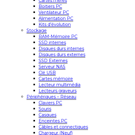
Cartes mères
Boitiers PC
Ventilateur PC
Alimentation PC
Kits d’évolution
Stockage
RAM-Mémoire PC
SSD internes
Disques durs internes
Disques durs externes
SSD Externes
Serveur NAS
Clé USB
Cartes mémoire
Lecteur multimédia
Lecteurs graveurs
Périphériques – Réseau
Claviers PC
Souris
Casques
Enceintes PC
Câbles et connectiques
Chargeur (Neuf)