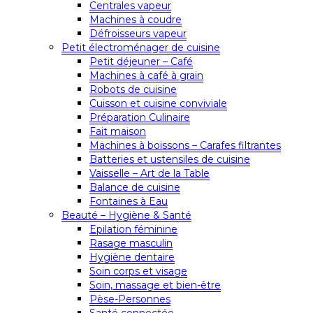
Centrales vapeur
Machines à coudre
Défroisseurs vapeur
Petit électroménager de cuisine
Petit déjeuner – Café
Machines à café à grain
Robots de cuisine
Cuisson et cuisine conviviale
Préparation Culinaire
Fait maison
Machines à boissons – Carafes filtrantes
Batteries et ustensiles de cuisine
Vaisselle – Art de la Table
Balance de cuisine
Fontaines à Eau
Beauté – Hygiène & Santé
Epilation féminine
Rasage masculin
Hygiène dentaire
Soin corps et visage
Soin, massage et bien-être
Pèse-Personnes