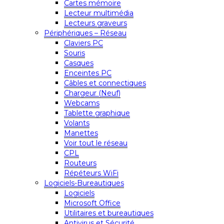
Cartes mémoire
Lecteur multimédia
Lecteurs graveurs
Périphériques – Réseau
Claviers PC
Souris
Casques
Enceintes PC
Câbles et connectiques
Chargeur (Neuf)
Webcams
Tablette graphique
Volants
Manettes
Voir tout le réseau
CPL
Routeurs
Répéteurs WiFi
Logiciels-Bureautiques
Logiciels
Microsoft Office
Utilitaires et bureautiques
Antivirus et Sécurité