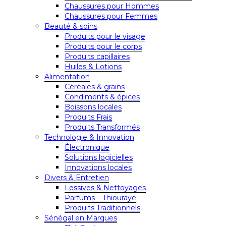
Chaussures pour Hommes
Chaussures pour Femmes
Beauté & soins
Produits pour le visage
Produits pour le corps
Produits capillaires
Huiles & Lotions
Alimentation
Céréales & grains
Condiments & épices
Boissons locales
Produits Frais
Produits Transformés
Technologie & Innovation
Électronique
Solutions logicielles
Innovations locales
Divers & Entretien
Lessives & Nettoyages
Parfums – Thiouraye
Produits Traditionnels
Sénégal en Marques