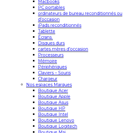
Macbooks
PC portables
ordinateurs de bureau reconditionnés ou
d’occasion
iPads reconditionnés
Tablette
Écrans
Disques durs
cartes mères d’occasion
Processeurs
Mémoire
Périphériques
Claviers – Souris
Chargeur
Nos espaces Marques
Boutique Acer
Boutique Apple
Boutique Asus
Boutique HP
Boutique Intel
Boutique Lenovo
Boutique Logitech
Boutique Msi