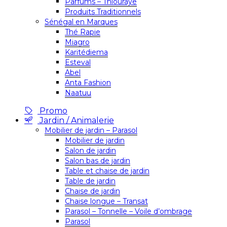
Parfums – Thiouraye
Produits Traditionnels
Sénégal en Marques
Thé Rapie
Miagro
Karitédiema
Esteval
Abel
Anta Fashion
Naatuu
Promo
Jardin / Animalerie
Mobilier de jardin – Parasol
Mobilier de jardin
Salon de jardin
Salon bas de jardin
Table et chaise de jardin
Table de jardin
Chaise de jardin
Chaise longue – Transat
Parasol – Tonnelle – Voile d’ombrage
Parasol