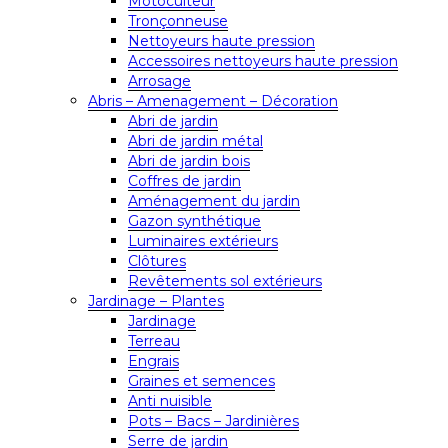
Motoculteur
Tronçonneuse
Nettoyeurs haute pression
Accessoires nettoyeurs haute pression
Arrosage
Abris – Amenagement – Décoration
Abri de jardin
Abri de jardin métal
Abri de jardin bois
Coffres de jardin
Aménagement du jardin
Gazon synthétique
Luminaires extérieurs
Clôtures
Revêtements sol extérieurs
Jardinage – Plantes
Jardinage
Terreau
Engrais
Graines et semences
Anti nuisible
Pots – Bacs – Jardinières
Serre de jardin