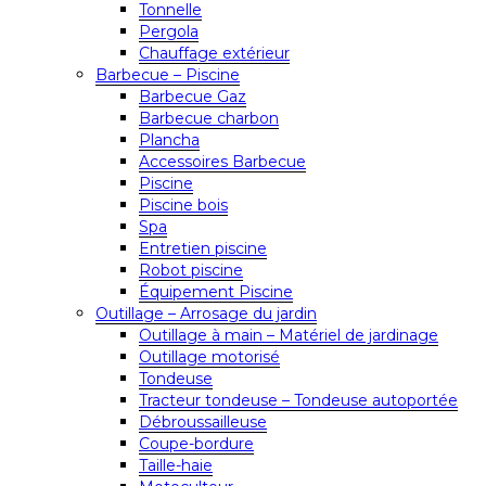
Tonnelle
Pergola
Chauffage extérieur
Barbecue – Piscine
Barbecue Gaz
Barbecue charbon
Plancha
Accessoires Barbecue
Piscine
Piscine bois
Spa
Entretien piscine
Robot piscine
Équipement Piscine
Outillage – Arrosage du jardin
Outillage à main – Matériel de jardinage
Outillage motorisé
Tondeuse
Tracteur tondeuse – Tondeuse autoportée
Débroussailleuse
Coupe-bordure
Taille-haie