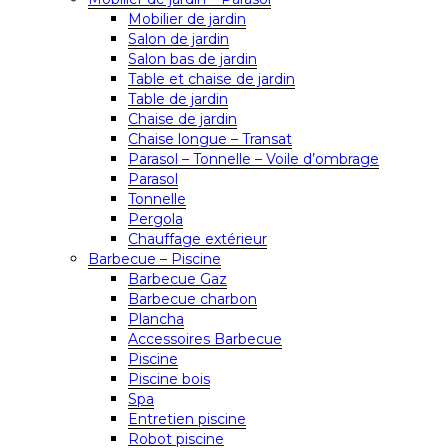
Mobilier de jardin
Salon de jardin
Salon bas de jardin
Table et chaise de jardin
Table de jardin
Chaise de jardin
Chaise longue – Transat
Parasol – Tonnelle – Voile d’ombrage
Parasol
Tonnelle
Pergola
Chauffage extérieur
Barbecue – Piscine
Barbecue Gaz
Barbecue charbon
Plancha
Accessoires Barbecue
Piscine
Piscine bois
Spa
Entretien piscine
Robot piscine