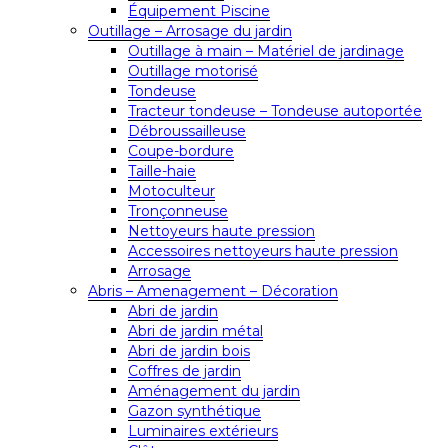
Équipement Piscine
Outillage – Arrosage du jardin
Outillage à main – Matériel de jardinage
Outillage motorisé
Tondeuse
Tracteur tondeuse – Tondeuse autoportée
Débroussailleuse
Coupe-bordure
Taille-haie
Motoculteur
Tronçonneuse
Nettoyeurs haute pression
Accessoires nettoyeurs haute pression
Arrosage
Abris – Amenagement – Décoration
Abri de jardin
Abri de jardin métal
Abri de jardin bois
Coffres de jardin
Aménagement du jardin
Gazon synthétique
Luminaires extérieurs