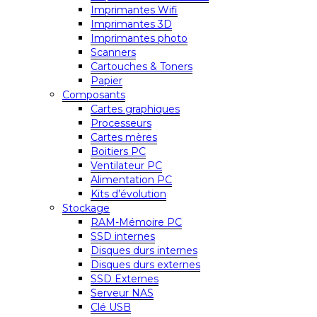
Imprimantes Wifi
Imprimantes 3D
Imprimantes photo
Scanners
Cartouches & Toners
Papier
Composants
Cartes graphiques
Processeurs
Cartes mères
Boitiers PC
Ventilateur PC
Alimentation PC
Kits d’évolution
Stockage
RAM-Mémoire PC
SSD internes
Disques durs internes
Disques durs externes
SSD Externes
Serveur NAS
Clé USB