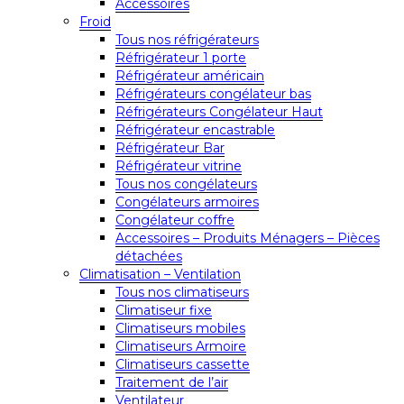
Accessoires
Froid
Tous nos réfrigérateurs
Réfrigérateur 1 porte
Réfrigérateur américain
Réfrigérateurs congélateur bas
Réfrigérateurs Congélateur Haut
Réfrigérateur encastrable
Réfrigérateur Bar
Réfrigérateur vitrine
Tous nos congélateurs
Congélateurs armoires
Congélateur coffre
Accessoires – Produits Ménagers – Pièces
détachées
Climatisation – Ventilation
Tous nos climatiseurs
Climatiseur fixe
Climatiseurs mobiles
Climatiseurs Armoire
Climatiseurs cassette
Traitement de l’air
Ventilateur