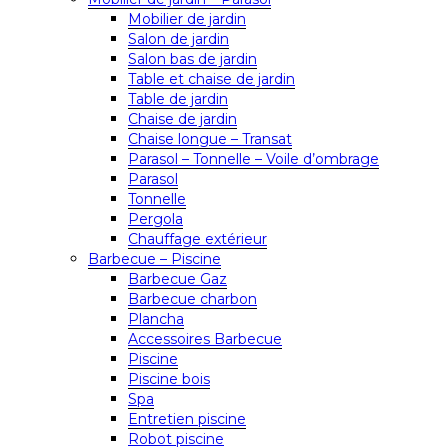
Mobilier de jardin
Salon de jardin
Salon bas de jardin
Table et chaise de jardin
Table de jardin
Chaise de jardin
Chaise longue – Transat
Parasol – Tonnelle – Voile d’ombrage
Parasol
Tonnelle
Pergola
Chauffage extérieur
Barbecue – Piscine
Barbecue Gaz
Barbecue charbon
Plancha
Accessoires Barbecue
Piscine
Piscine bois
Spa
Entretien piscine
Robot piscine