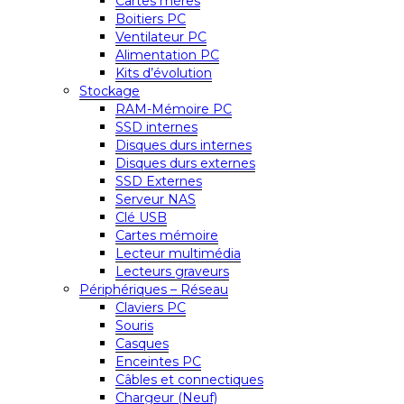
Cartes mères
Boitiers PC
Ventilateur PC
Alimentation PC
Kits d’évolution
Stockage
RAM-Mémoire PC
SSD internes
Disques durs internes
Disques durs externes
SSD Externes
Serveur NAS
Clé USB
Cartes mémoire
Lecteur multimédia
Lecteurs graveurs
Périphériques – Réseau
Claviers PC
Souris
Casques
Enceintes PC
Câbles et connectiques
Chargeur (Neuf)