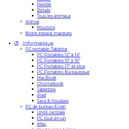
Reptile
Bétails
Tous les animaux
Animal
Moutons
Notre espace marques
Informatique
PC portable-Tablette
PC Portables 12″ à 14″
PC Portables 15″ à 16″
PC Portables 17″ et plus
PC Portables Bureautique
MacBook
Chromebook
Tablettes
iPad
Sacs & Housses
PC de bureau-Ecran
Unité centrale
PC tout-en-un
iMac