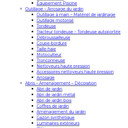
Équipement Piscine
Outillage – Arrosage du jardin
Outillage à main – Matériel de jardinage
Outillage motorisé
Tondeuse
Tracteur tondeuse – Tondeuse autoportée
Débroussailleuse
Coupe-bordure
Taille-haie
Motoculteur
Tronçonneuse
Nettoyeurs haute pression
Accessoires nettoyeurs haute pression
Arrosage
Abris – Amenagement – Décoration
Abri de jardin
Abri de jardin métal
Abri de jardin bois
Coffres de jardin
Aménagement du jardin
Gazon synthétique
Luminaires extérieurs