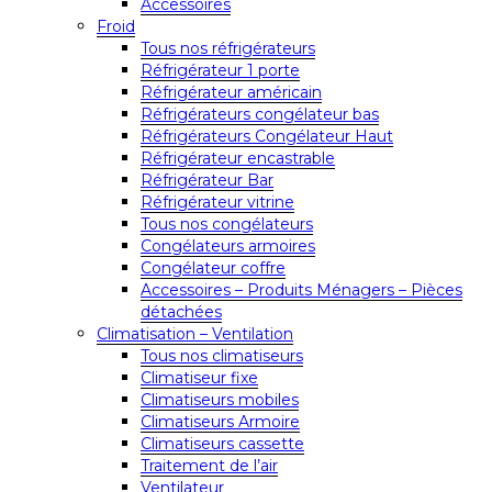
Accessoires
Froid
Tous nos réfrigérateurs
Réfrigérateur 1 porte
Réfrigérateur américain
Réfrigérateurs congélateur bas
Réfrigérateurs Congélateur Haut
Réfrigérateur encastrable
Réfrigérateur Bar
Réfrigérateur vitrine
Tous nos congélateurs
Congélateurs armoires
Congélateur coffre
Accessoires – Produits Ménagers – Pièces
détachées
Climatisation – Ventilation
Tous nos climatiseurs
Climatiseur fixe
Climatiseurs mobiles
Climatiseurs Armoire
Climatiseurs cassette
Traitement de l’air
Ventilateur