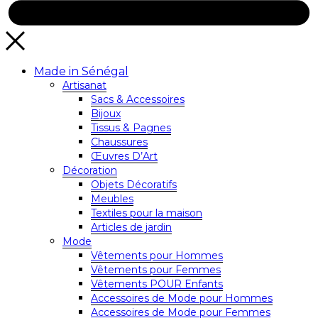
Made in Sénégal
Artisanat
Sacs & Accessoires
Bijoux
Tissus & Pagnes
Chaussures
Œuvres D’Art
Décoration
Objets Décoratifs
Meubles
Textiles pour la maison
Articles de jardin
Mode
Vêtements pour Hommes
Vêtements pour Femmes
Vêtements POUR Enfants
Accessoires de Mode pour Hommes
Accessoires de Mode pour Femmes