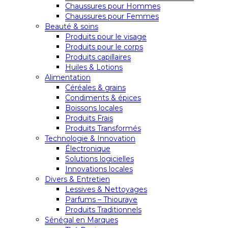
Chaussures pour Hommes
Chaussures pour Femmes
Beauté & soins
Produits pour le visage
Produits pour le corps
Produits capillaires
Huiles & Lotions
Alimentation
Céréales & grains
Condiments & épices
Boissons locales
Produits Frais
Produits Transformés
Technologie & Innovation
Électronique
Solutions logicielles
Innovations locales
Divers & Entretien
Lessives & Nettoyages
Parfums – Thiouraye
Produits Traditionnels
Sénégal en Marques