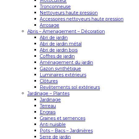
Motoculteur
Tronçonneuse
Nettoyeurs haute pression
Accessoires nettoyeurs haute pression
Arrosage
Abris – Amenagement – Décoration
Abri de jardin
Abri de jardin métal
Abri de jardin bois
Coffres de jardin
Aménagement du jardin
Gazon synthétique
Luminaires extérieurs
Clôtures
Revêtements sol extérieurs
Jardinage – Plantes
Jardinage
Terreau
Engrais
Graines et semences
Anti nuisible
Pots – Bacs – Jardinières
Serre de jardin