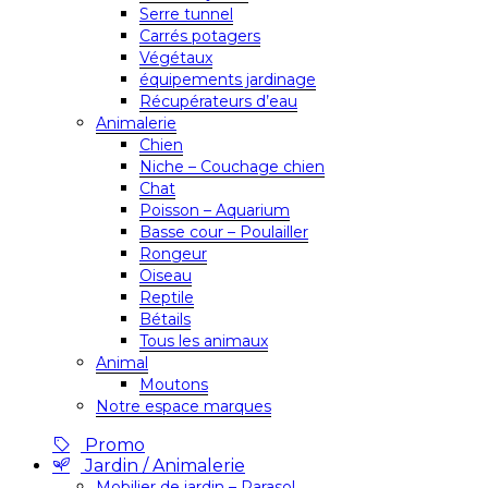
Serre tunnel
Carrés potagers
Végétaux
équipements jardinage
Récupérateurs d’eau
Animalerie
Chien
Niche – Couchage chien
Chat
Poisson – Aquarium
Basse cour – Poulailler
Rongeur
Oiseau
Reptile
Bétails
Tous les animaux
Animal
Moutons
Notre espace marques
Promo
Jardin / Animalerie
Mobilier de jardin – Parasol