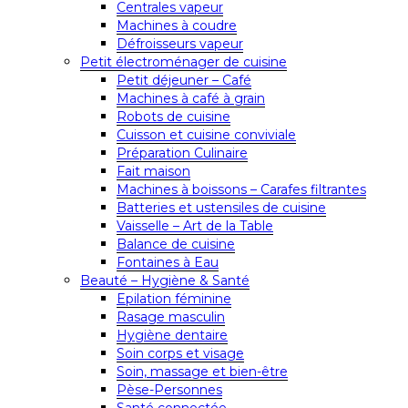
Centrales vapeur
Machines à coudre
Défroisseurs vapeur
Petit électroménager de cuisine
Petit déjeuner – Café
Machines à café à grain
Robots de cuisine
Cuisson et cuisine conviviale
Préparation Culinaire
Fait maison
Machines à boissons – Carafes filtrantes
Batteries et ustensiles de cuisine
Vaisselle – Art de la Table
Balance de cuisine
Fontaines à Eau
Beauté – Hygiène & Santé
Epilation féminine
Rasage masculin
Hygiène dentaire
Soin corps et visage
Soin, massage et bien-être
Pèse-Personnes