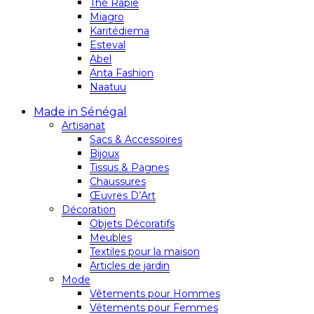
Thé Rapie
Miagro
Karitédiema
Esteval
Abel
Anta Fashion
Naatuu
Made in Sénégal
Artisanat
Sacs & Accessoires
Bijoux
Tissus & Pagnes
Chaussures
Œuvres D’Art
Décoration
Objets Décoratifs
Meubles
Textiles pour la maison
Articles de jardin
Mode
Vêtements pour Hommes
Vêtements pour Femmes