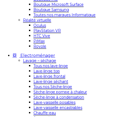
Boutique Microsoft Surface
Boutique Samsung
Toutes nos marques Informatique
Réalité virtuelle
Oculus
PlayStation VR
HTC Vive
PiMax
Royole
Electroménager
Lavage – séchage
Tous nos lave-linge
Lave-linge top
Lave-linge frontal
Lave-linge séchant
Tous nos Sèche-linge
Sèche-linge pompe à chaleur
Sèche-linge à condensation
Lave-vaisselle posables
Lave-vaisselle encastrables
Chauffe-eau