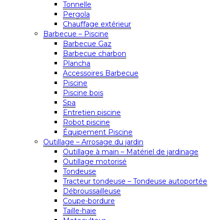
Tonnelle
Pergola
Chauffage extérieur
Barbecue – Piscine
Barbecue Gaz
Barbecue charbon
Plancha
Accessoires Barbecue
Piscine
Piscine bois
Spa
Entretien piscine
Robot piscine
Équipement Piscine
Outillage – Arrosage du jardin
Outillage à main – Matériel de jardinage
Outillage motorisé
Tondeuse
Tracteur tondeuse – Tondeuse autoportée
Débroussailleuse
Coupe-bordure
Taille-haie