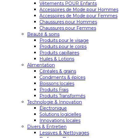
Vêtements POUR Enfants
Accessoires de Mode pour Hommes
Accessoires de Mode pour Femmes
Chaussures pour Hommes
Chaussures pour Femmes
Beauté & soins
Produits pour le visage
Produits pour le corps
Produits capillaires
Huiles & Lotions
Alimentation
Céréales & grains
Condiments & épices
Boissons locales
Produits Frais
Produits Transformés
Technologie & Innovation
Électronique
Solutions logicielles
Innovations locales
Divers & Entretien
Lessives & Nettoyages