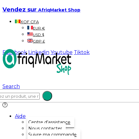
Vendez sur
AfriqMarket Shop
XOF CFA
EUR €
USD $
GBP £
Facebook
Linkedin
Youtube
Tiktok
Search
Aide
Centre d’assistance
Nous contacter
Suivre ma commande