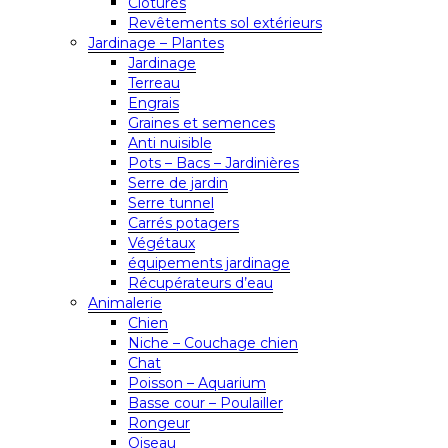
Clôtures
Revêtements sol extérieurs
Jardinage – Plantes
Jardinage
Terreau
Engrais
Graines et semences
Anti nuisible
Pots – Bacs – Jardinières
Serre de jardin
Serre tunnel
Carrés potagers
Végétaux
équipements jardinage
Récupérateurs d’eau
Animalerie
Chien
Niche – Couchage chien
Chat
Poisson – Aquarium
Basse cour – Poulailler
Rongeur
Oiseau