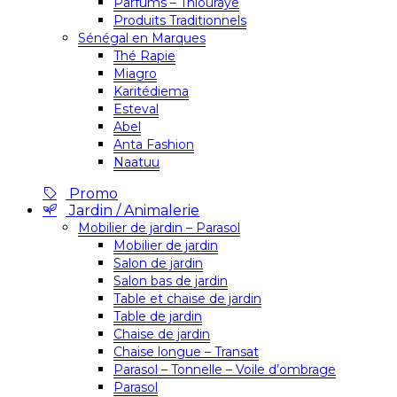
Parfums – Thiouraye
Produits Traditionnels
Sénégal en Marques
Thé Rapie
Miagro
Karitédiema
Esteval
Abel
Anta Fashion
Naatuu
Promo
Jardin / Animalerie
Mobilier de jardin – Parasol
Mobilier de jardin
Salon de jardin
Salon bas de jardin
Table et chaise de jardin
Table de jardin
Chaise de jardin
Chaise longue – Transat
Parasol – Tonnelle – Voile d’ombrage
Parasol