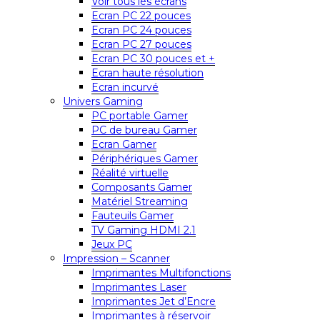
Voir tous les écrans
Ecran PC 22 pouces
Ecran PC 24 pouces
Ecran PC 27 pouces
Ecran PC 30 pouces et +
Ecran haute résolution
Ecran incurvé
Univers Gaming
PC portable Gamer
PC de bureau Gamer
Ecran Gamer
Périphériques Gamer
Réalité virtuelle
Composants Gamer
Matériel Streaming
Fauteuils Gamer
TV Gaming HDMI 2.1
Jeux PC
Impression – Scanner
Imprimantes Multifonctions
Imprimantes Laser
Imprimantes Jet d’Encre
Imprimantes à réservoir