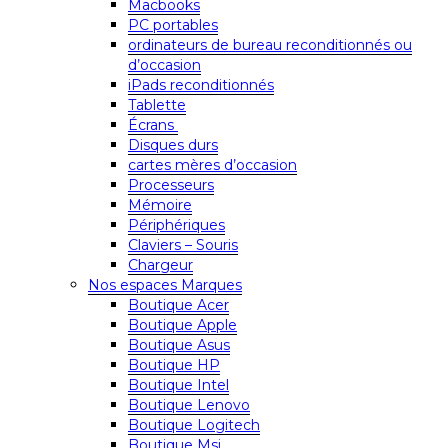
Macbooks
PC portables
ordinateurs de bureau reconditionnés ou
d’occasion
iPads reconditionnés
Tablette
Écrans
Disques durs
cartes mères d’occasion
Processeurs
Mémoire
Périphériques
Claviers – Souris
Chargeur
Nos espaces Marques
Boutique Acer
Boutique Apple
Boutique Asus
Boutique HP
Boutique Intel
Boutique Lenovo
Boutique Logitech
Boutique Msi