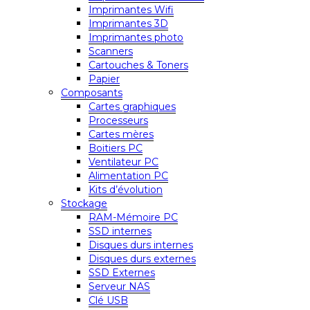
Imprimantes Wifi
Imprimantes 3D
Imprimantes photo
Scanners
Cartouches & Toners
Papier
Composants
Cartes graphiques
Processeurs
Cartes mères
Boitiers PC
Ventilateur PC
Alimentation PC
Kits d’évolution
Stockage
RAM-Mémoire PC
SSD internes
Disques durs internes
Disques durs externes
SSD Externes
Serveur NAS
Clé USB