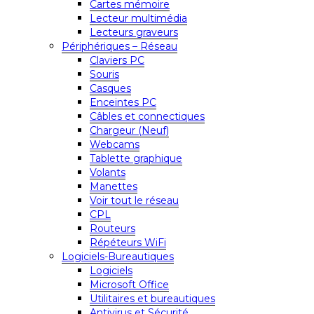
Cartes mémoire
Lecteur multimédia
Lecteurs graveurs
Périphériques – Réseau
Claviers PC
Souris
Casques
Enceintes PC
Câbles et connectiques
Chargeur (Neuf)
Webcams
Tablette graphique
Volants
Manettes
Voir tout le réseau
CPL
Routeurs
Répéteurs WiFi
Logiciels-Bureautiques
Logiciels
Microsoft Office
Utilitaires et bureautiques
Antivirus et Sécurité