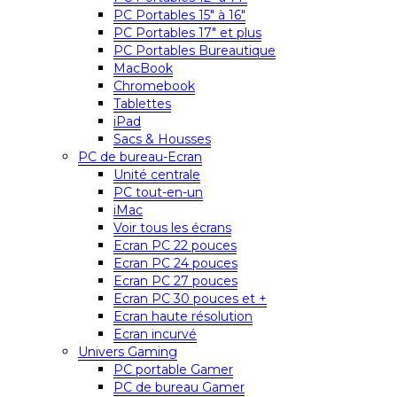
PC Portables 15″ à 16″
PC Portables 17″ et plus
PC Portables Bureautique
MacBook
Chromebook
Tablettes
iPad
Sacs & Housses
PC de bureau-Ecran
Unité centrale
PC tout-en-un
iMac
Voir tous les écrans
Ecran PC 22 pouces
Ecran PC 24 pouces
Ecran PC 27 pouces
Ecran PC 30 pouces et +
Ecran haute résolution
Ecran incurvé
Univers Gaming
PC portable Gamer
PC de bureau Gamer