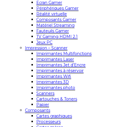
Ecran Gamer
Périphériques Gamer
Réalité virtuelle
Composants Gamer
Matériel Streaming
Fauteuils Gamer
TV Gaming HDMI 2.1
Jeux PC
Impression – Scanner
Imprimantes Multifonctions
Imprimantes Laser
Imprimantes Jet d’Encre
Imprimantes à réservoir
Imprimantes Wifi
Imprimantes 3D
Imprimantes photo
Scanners
Cartouches & Toners
Papier
Composants
Cartes graphiques
Processeurs