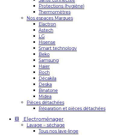
Santé connectée
Protections (hygiène)
Thermomètres
Nos espaces Marques
Elactron
Astech
LG
Hisense
Smart technology
Beko
Samsung
Haier
Roch
Décakila
Deska
Binatone
Midea
Pièces détachées
Réparation et pièces détachées
Electroménager
Lavage – séchage
Tous nos lave-linge