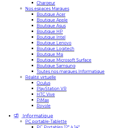
Chargeur
Nos espaces Marques
Boutique Acer
Boutique Apple
Boutique Asus
Boutique HP
Boutique Intel
Boutique Lenovo
Boutique Logitech
Boutique Msi
Boutique Microsoft Surface
Boutique Samsung
Toutes nos marques Informatique
Réalité virtuelle
Oculus
PlayStation VR
HTC Vive
PiMax
Royole
Informatique
PC portable-Tablette
PC Portables 12″ à 14″