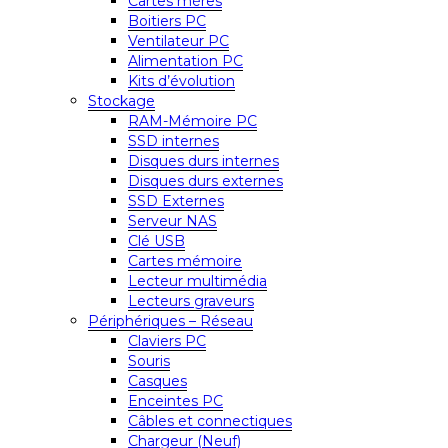
Cartes mères
Boitiers PC
Ventilateur PC
Alimentation PC
Kits d’évolution
Stockage
RAM-Mémoire PC
SSD internes
Disques durs internes
Disques durs externes
SSD Externes
Serveur NAS
Clé USB
Cartes mémoire
Lecteur multimédia
Lecteurs graveurs
Périphériques – Réseau
Claviers PC
Souris
Casques
Enceintes PC
Câbles et connectiques
Chargeur (Neuf)