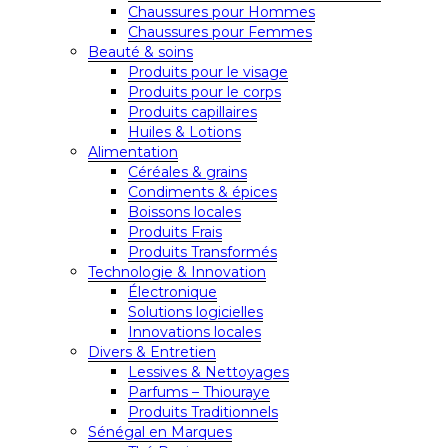
Chaussures pour Hommes
Chaussures pour Femmes
Beauté & soins
Produits pour le visage
Produits pour le corps
Produits capillaires
Huiles & Lotions
Alimentation
Céréales & grains
Condiments & épices
Boissons locales
Produits Frais
Produits Transformés
Technologie & Innovation
Électronique
Solutions logicielles
Innovations locales
Divers & Entretien
Lessives & Nettoyages
Parfums – Thiouraye
Produits Traditionnels
Sénégal en Marques