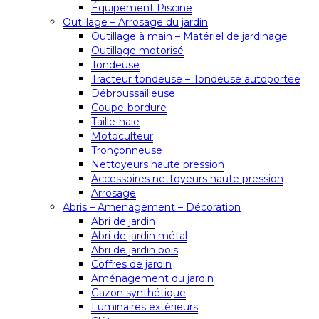
Équipement Piscine
Outillage – Arrosage du jardin
Outillage à main – Matériel de jardinage
Outillage motorisé
Tondeuse
Tracteur tondeuse – Tondeuse autoportée
Débroussailleuse
Coupe-bordure
Taille-haie
Motoculteur
Tronçonneuse
Nettoyeurs haute pression
Accessoires nettoyeurs haute pression
Arrosage
Abris – Amenagement – Décoration
Abri de jardin
Abri de jardin métal
Abri de jardin bois
Coffres de jardin
Aménagement du jardin
Gazon synthétique
Luminaires extérieurs