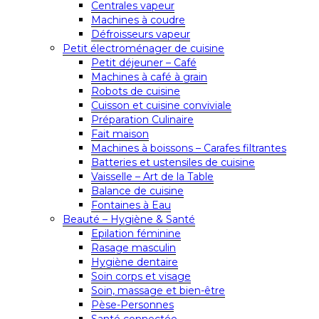
Centrales vapeur
Machines à coudre
Défroisseurs vapeur
Petit électroménager de cuisine
Petit déjeuner – Café
Machines à café à grain
Robots de cuisine
Cuisson et cuisine conviviale
Préparation Culinaire
Fait maison
Machines à boissons – Carafes filtrantes
Batteries et ustensiles de cuisine
Vaisselle – Art de la Table
Balance de cuisine
Fontaines à Eau
Beauté – Hygiène & Santé
Epilation féminine
Rasage masculin
Hygiène dentaire
Soin corps et visage
Soin, massage et bien-être
Pèse-Personnes