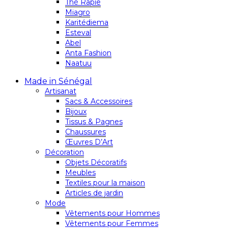
Thé Rapie
Miagro
Karitédiema
Esteval
Abel
Anta Fashion
Naatuu
Made in Sénégal
Artisanat
Sacs & Accessoires
Bijoux
Tissus & Pagnes
Chaussures
Œuvres D’Art
Décoration
Objets Décoratifs
Meubles
Textiles pour la maison
Articles de jardin
Mode
Vêtements pour Hommes
Vêtements pour Femmes