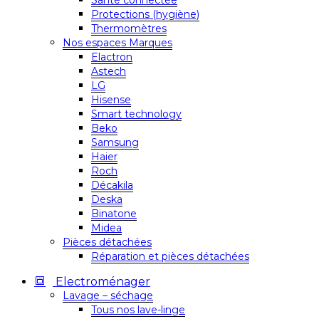
Santé connectée
Protections (hygiène)
Thermomètres
Nos espaces Marques
Elactron
Astech
LG
Hisense
Smart technology
Beko
Samsung
Haier
Roch
Décakila
Deska
Binatone
Midea
Pièces détachées
Réparation et pièces détachées
Electroménager
Lavage – séchage
Tous nos lave-linge