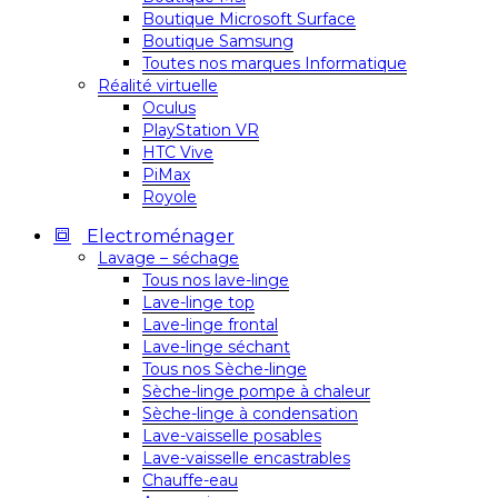
Boutique Microsoft Surface
Boutique Samsung
Toutes nos marques Informatique
Réalité virtuelle
Oculus
PlayStation VR
HTC Vive
PiMax
Royole
Electroménager
Lavage – séchage
Tous nos lave-linge
Lave-linge top
Lave-linge frontal
Lave-linge séchant
Tous nos Sèche-linge
Sèche-linge pompe à chaleur
Sèche-linge à condensation
Lave-vaisselle posables
Lave-vaisselle encastrables
Chauffe-eau