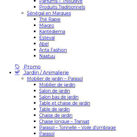
Parfums – Thiouraye
Produits Traditionnels
Sénégal en Marques
Thé Rapie
Miagro
Karitédiema
Esteval
Abel
Anta Fashion
Naatuu
Promo
Jardin / Animalerie
Mobilier de jardin – Parasol
Mobilier de jardin
Salon de jardin
Salon bas de jardin
Table et chaise de jardin
Table de jardin
Chaise de jardin
Chaise longue – Transat
Parasol – Tonnelle – Voile d’ombrage
Parasol