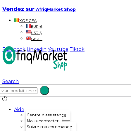
Vendez sur
AfriqMarket Shop
XOF CFA
EUR €
USD $
GBP £
Facebook
Linkedin
Youtube
Tiktok
Search
Aide
Centre d’assistance
Nous contacter
Suivre ma commande