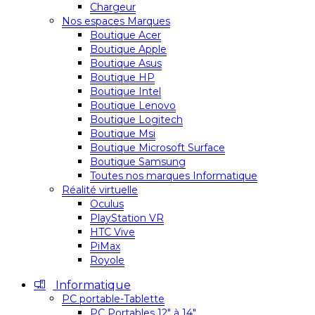
Chargeur
Nos espaces Marques
Boutique Acer
Boutique Apple
Boutique Asus
Boutique HP
Boutique Intel
Boutique Lenovo
Boutique Logitech
Boutique Msi
Boutique Microsoft Surface
Boutique Samsung
Toutes nos marques Informatique
Réalité virtuelle
Oculus
PlayStation VR
HTC Vive
PiMax
Royole
Informatique
PC portable-Tablette
PC Portables 12″ à 14″