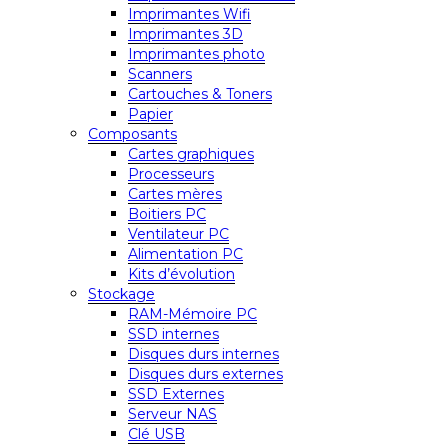
Imprimantes Wifi
Imprimantes 3D
Imprimantes photo
Scanners
Cartouches & Toners
Papier
Composants
Cartes graphiques
Processeurs
Cartes mères
Boitiers PC
Ventilateur PC
Alimentation PC
Kits d’évolution
Stockage
RAM-Mémoire PC
SSD internes
Disques durs internes
Disques durs externes
SSD Externes
Serveur NAS
Clé USB