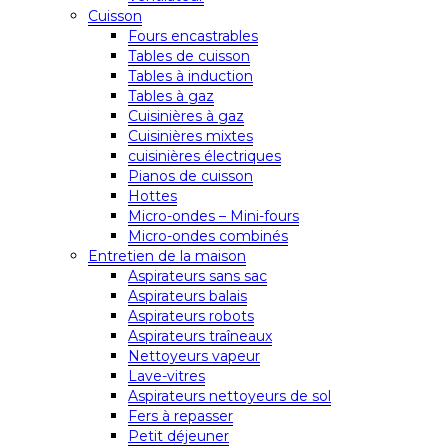
Cuisson
Fours encastrables
Tables de cuisson
Tables à induction
Tables à gaz
Cuisinières à gaz
Cuisinières mixtes
cuisinières électriques
Pianos de cuisson
Hottes
Micro-ondes – Mini-fours
Micro-ondes combinés
Entretien de la maison
Aspirateurs sans sac
Aspirateurs balais
Aspirateurs robots
Aspirateurs traîneaux
Nettoyeurs vapeur
Lave-vitres
Aspirateurs nettoyeurs de sol
Fers à repasser
Petit déjeuner