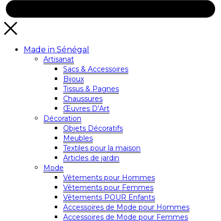
Made in Sénégal
Artisanat
Sacs & Accessoires
Bijoux
Tissus & Pagnes
Chaussures
Œuvres D’Art
Décoration
Objets Décoratifs
Meubles
Textiles pour la maison
Articles de jardin
Mode
Vêtements pour Hommes
Vêtements pour Femmes
Vêtements POUR Enfants
Accessoires de Mode pour Hommes
Accessoires de Mode pour Femmes