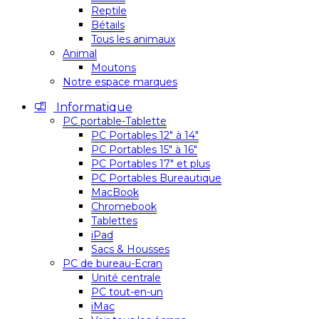
Reptile
Bétails
Tous les animaux
Animal
Moutons
Notre espace marques
Informatique
PC portable-Tablette
PC Portables 12″ à 14″
PC Portables 15″ à 16″
PC Portables 17″ et plus
PC Portables Bureautique
MacBook
Chromebook
Tablettes
iPad
Sacs & Housses
PC de bureau-Ecran
Unité centrale
PC tout-en-un
iMac