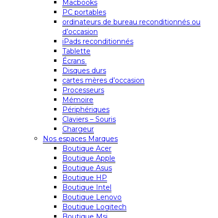
Macbooks
PC portables
ordinateurs de bureau reconditionnés ou
d’occasion
iPads reconditionnés
Tablette
Écrans
Disques durs
cartes mères d’occasion
Processeurs
Mémoire
Périphériques
Claviers – Souris
Chargeur
Nos espaces Marques
Boutique Acer
Boutique Apple
Boutique Asus
Boutique HP
Boutique Intel
Boutique Lenovo
Boutique Logitech
Boutique Msi