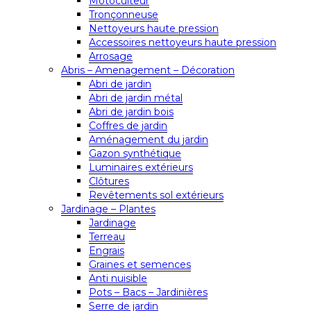
Motoculteur
Tronçonneuse
Nettoyeurs haute pression
Accessoires nettoyeurs haute pression
Arrosage
Abris – Amenagement – Décoration
Abri de jardin
Abri de jardin métal
Abri de jardin bois
Coffres de jardin
Aménagement du jardin
Gazon synthétique
Luminaires extérieurs
Clôtures
Revêtements sol extérieurs
Jardinage – Plantes
Jardinage
Terreau
Engrais
Graines et semences
Anti nuisible
Pots – Bacs – Jardinières
Serre de jardin