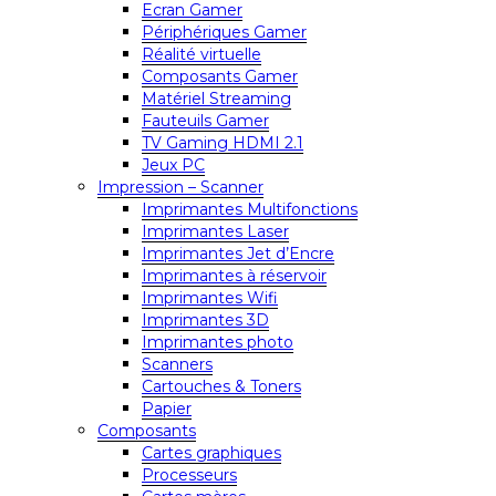
Ecran Gamer
Périphériques Gamer
Réalité virtuelle
Composants Gamer
Matériel Streaming
Fauteuils Gamer
TV Gaming HDMI 2.1
Jeux PC
Impression – Scanner
Imprimantes Multifonctions
Imprimantes Laser
Imprimantes Jet d’Encre
Imprimantes à réservoir
Imprimantes Wifi
Imprimantes 3D
Imprimantes photo
Scanners
Cartouches & Toners
Papier
Composants
Cartes graphiques
Processeurs