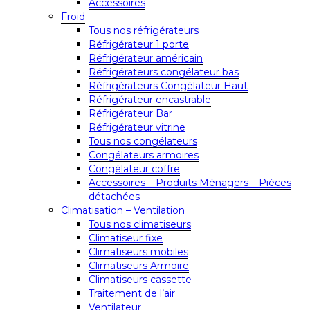
Accessoires
Froid
Tous nos réfrigérateurs
Réfrigérateur 1 porte
Réfrigérateur américain
Réfrigérateurs congélateur bas
Réfrigérateurs Congélateur Haut
Réfrigérateur encastrable
Réfrigérateur Bar
Réfrigérateur vitrine
Tous nos congélateurs
Congélateurs armoires
Congélateur coffre
Accessoires – Produits Ménagers – Pièces
détachées
Climatisation – Ventilation
Tous nos climatiseurs
Climatiseur fixe
Climatiseurs mobiles
Climatiseurs Armoire
Climatiseurs cassette
Traitement de l’air
Ventilateur