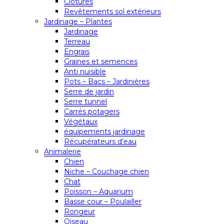
Clôtures
Revêtements sol extérieurs
Jardinage – Plantes
Jardinage
Terreau
Engrais
Graines et semences
Anti nuisible
Pots – Bacs – Jardinières
Serre de jardin
Serre tunnel
Carrés potagers
Végétaux
équipements jardinage
Récupérateurs d’eau
Animalerie
Chien
Niche – Couchage chien
Chat
Poisson – Aquarium
Basse cour – Poulailler
Rongeur
Oiseau