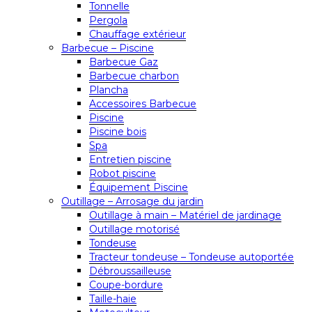
Tonnelle
Pergola
Chauffage extérieur
Barbecue – Piscine
Barbecue Gaz
Barbecue charbon
Plancha
Accessoires Barbecue
Piscine
Piscine bois
Spa
Entretien piscine
Robot piscine
Équipement Piscine
Outillage – Arrosage du jardin
Outillage à main – Matériel de jardinage
Outillage motorisé
Tondeuse
Tracteur tondeuse – Tondeuse autoportée
Débroussailleuse
Coupe-bordure
Taille-haie