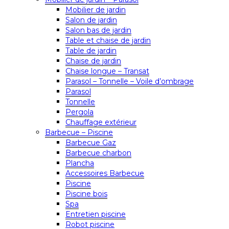
Mobilier de jardin
Salon de jardin
Salon bas de jardin
Table et chaise de jardin
Table de jardin
Chaise de jardin
Chaise longue – Transat
Parasol – Tonnelle – Voile d’ombrage
Parasol
Tonnelle
Pergola
Chauffage extérieur
Barbecue – Piscine
Barbecue Gaz
Barbecue charbon
Plancha
Accessoires Barbecue
Piscine
Piscine bois
Spa
Entretien piscine
Robot piscine