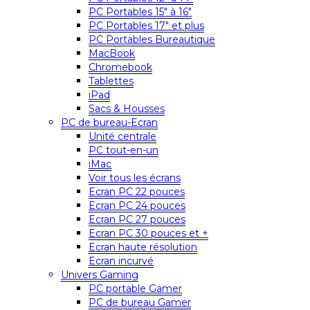
PC Portables 15″ à 16″
PC Portables 17″ et plus
PC Portables Bureautique
MacBook
Chromebook
Tablettes
iPad
Sacs & Housses
PC de bureau-Ecran
Unité centrale
PC tout-en-un
iMac
Voir tous les écrans
Ecran PC 22 pouces
Ecran PC 24 pouces
Ecran PC 27 pouces
Ecran PC 30 pouces et +
Ecran haute résolution
Ecran incurvé
Univers Gaming
PC portable Gamer
PC de bureau Gamer