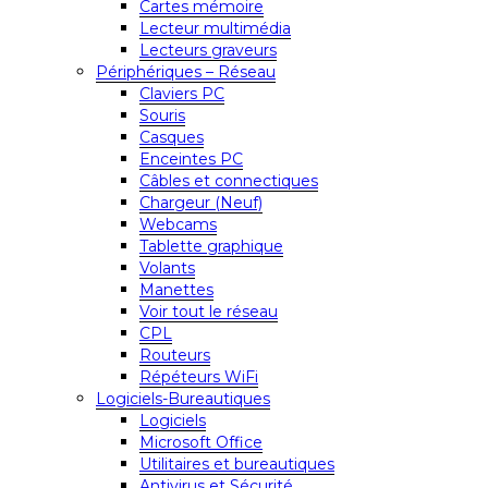
Cartes mémoire
Lecteur multimédia
Lecteurs graveurs
Périphériques – Réseau
Claviers PC
Souris
Casques
Enceintes PC
Câbles et connectiques
Chargeur (Neuf)
Webcams
Tablette graphique
Volants
Manettes
Voir tout le réseau
CPL
Routeurs
Répéteurs WiFi
Logiciels-Bureautiques
Logiciels
Microsoft Office
Utilitaires et bureautiques
Antivirus et Sécurité