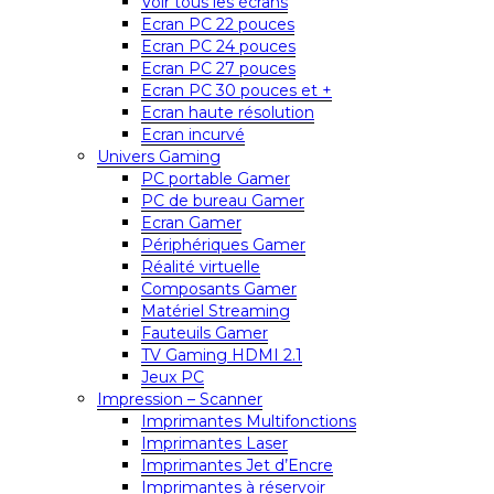
Voir tous les écrans
Ecran PC 22 pouces
Ecran PC 24 pouces
Ecran PC 27 pouces
Ecran PC 30 pouces et +
Ecran haute résolution
Ecran incurvé
Univers Gaming
PC portable Gamer
PC de bureau Gamer
Ecran Gamer
Périphériques Gamer
Réalité virtuelle
Composants Gamer
Matériel Streaming
Fauteuils Gamer
TV Gaming HDMI 2.1
Jeux PC
Impression – Scanner
Imprimantes Multifonctions
Imprimantes Laser
Imprimantes Jet d’Encre
Imprimantes à réservoir