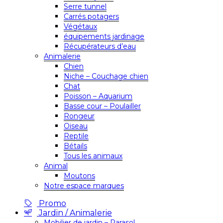
Serre tunnel
Carrés potagers
Végétaux
équipements jardinage
Récupérateurs d’eau
Animalerie
Chien
Niche – Couchage chien
Chat
Poisson – Aquarium
Basse cour – Poulailler
Rongeur
Oiseau
Reptile
Bétails
Tous les animaux
Animal
Moutons
Notre espace marques
Promo
Jardin / Animalerie
Mobilier de jardin – Parasol