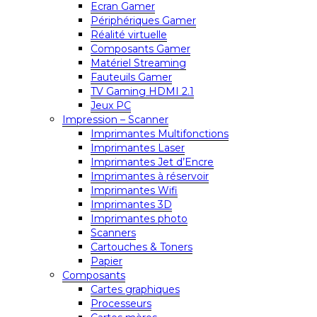
Ecran Gamer
Périphériques Gamer
Réalité virtuelle
Composants Gamer
Matériel Streaming
Fauteuils Gamer
TV Gaming HDMI 2.1
Jeux PC
Impression – Scanner
Imprimantes Multifonctions
Imprimantes Laser
Imprimantes Jet d’Encre
Imprimantes à réservoir
Imprimantes Wifi
Imprimantes 3D
Imprimantes photo
Scanners
Cartouches & Toners
Papier
Composants
Cartes graphiques
Processeurs