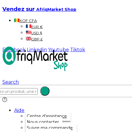
Vendez sur
AfriqMarket Shop
XOF CFA
EUR €
USD $
GBP £
Facebook
Linkedin
Youtube
Tiktok
Search
Aide
Centre d’assistance
Nous contacter
Suivre ma commande