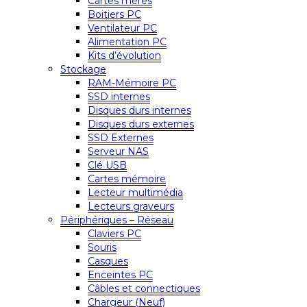
Cartes mères
Boitiers PC
Ventilateur PC
Alimentation PC
Kits d’évolution
Stockage
RAM-Mémoire PC
SSD internes
Disques durs internes
Disques durs externes
SSD Externes
Serveur NAS
Clé USB
Cartes mémoire
Lecteur multimédia
Lecteurs graveurs
Périphériques – Réseau
Claviers PC
Souris
Casques
Enceintes PC
Câbles et connectiques
Chargeur (Neuf)