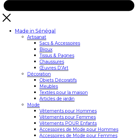
Made in Sénégal
Artisanat
Sacs & Accessoires
Bijoux
Tissus & Pagnes
Chaussures
Œuvres D’Art
Décoration
Objets Décoratifs
Meubles
Textiles pour la maison
Articles de jardin
Mode
Vêtements pour Hommes
Vêtements pour Femmes
Vêtements POUR Enfants
Accessoires de Mode pour Hommes
Accessoires de Mode pour Femmes