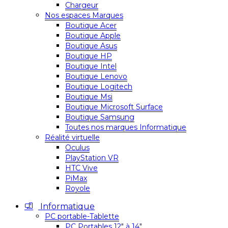
Chargeur
Nos espaces Marques
Boutique Acer
Boutique Apple
Boutique Asus
Boutique HP
Boutique Intel
Boutique Lenovo
Boutique Logitech
Boutique Msi
Boutique Microsoft Surface
Boutique Samsung
Toutes nos marques Informatique
Réalité virtuelle
Oculus
PlayStation VR
HTC Vive
PiMax
Royole
Informatique
PC portable-Tablette
PC Portables 12″ à 14″