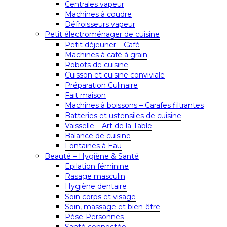
Centrales vapeur
Machines à coudre
Défroisseurs vapeur
Petit électroménager de cuisine
Petit déjeuner – Café
Machines à café à grain
Robots de cuisine
Cuisson et cuisine conviviale
Préparation Culinaire
Fait maison
Machines à boissons – Carafes filtrantes
Batteries et ustensiles de cuisine
Vaisselle – Art de la Table
Balance de cuisine
Fontaines à Eau
Beauté – Hygiène & Santé
Epilation féminine
Rasage masculin
Hygiène dentaire
Soin corps et visage
Soin, massage et bien-être
Pèse-Personnes