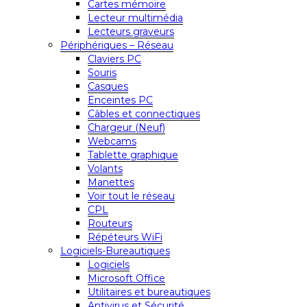
Cartes mémoire
Lecteur multimédia
Lecteurs graveurs
Périphériques – Réseau
Claviers PC
Souris
Casques
Enceintes PC
Câbles et connectiques
Chargeur (Neuf)
Webcams
Tablette graphique
Volants
Manettes
Voir tout le réseau
CPL
Routeurs
Répéteurs WiFi
Logiciels-Bureautiques
Logiciels
Microsoft Office
Utilitaires et bureautiques
Antivirus et Sécurité