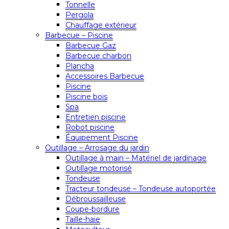
Tonnelle
Pergola
Chauffage extérieur
Barbecue – Piscine
Barbecue Gaz
Barbecue charbon
Plancha
Accessoires Barbecue
Piscine
Piscine bois
Spa
Entretien piscine
Robot piscine
Équipement Piscine
Outillage – Arrosage du jardin
Outillage à main – Matériel de jardinage
Outillage motorisé
Tondeuse
Tracteur tondeuse – Tondeuse autoportée
Débroussailleuse
Coupe-bordure
Taille-haie