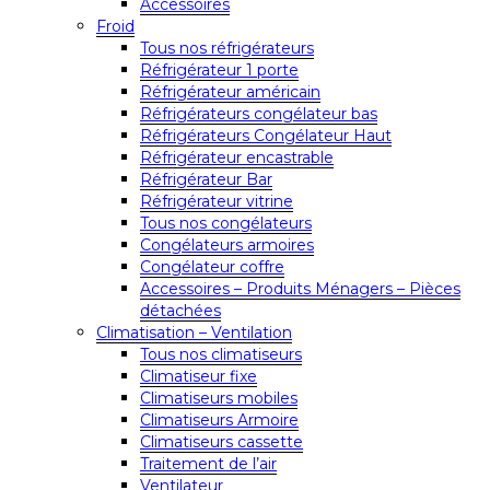
Accessoires
Froid
Tous nos réfrigérateurs
Réfrigérateur 1 porte
Réfrigérateur américain
Réfrigérateurs congélateur bas
Réfrigérateurs Congélateur Haut
Réfrigérateur encastrable
Réfrigérateur Bar
Réfrigérateur vitrine
Tous nos congélateurs
Congélateurs armoires
Congélateur coffre
Accessoires – Produits Ménagers – Pièces
détachées
Climatisation – Ventilation
Tous nos climatiseurs
Climatiseur fixe
Climatiseurs mobiles
Climatiseurs Armoire
Climatiseurs cassette
Traitement de l’air
Ventilateur