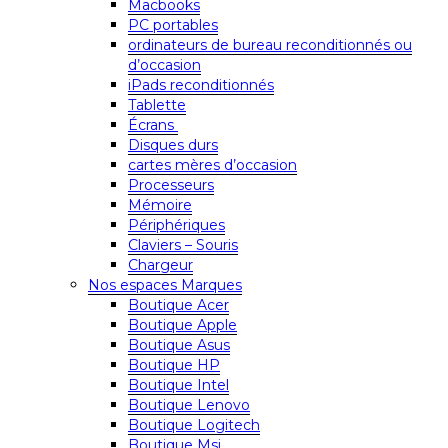
Macbooks
PC portables
ordinateurs de bureau reconditionnés ou
d’occasion
iPads reconditionnés
Tablette
Écrans
Disques durs
cartes mères d’occasion
Processeurs
Mémoire
Périphériques
Claviers – Souris
Chargeur
Nos espaces Marques
Boutique Acer
Boutique Apple
Boutique Asus
Boutique HP
Boutique Intel
Boutique Lenovo
Boutique Logitech
Boutique Msi