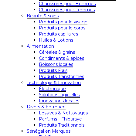
Chaussures pour Hommes
Chaussures pour Femmes
Beauté & soins
Produits pour le visage
Produits pour le corps
Produits capillaires
Huiles & Lotions
Alimentation
Céréales & grains
Condiments & épices
Boissons locales
Produits Frais
Produits Transformés
Technologie & Innovation
Électronique
Solutions logicielles
Innovations locales
Divers & Entretien
Lessives & Nettoyages
Parfums – Thiouraye
Produits Traditionnels
Sénégal en Marques