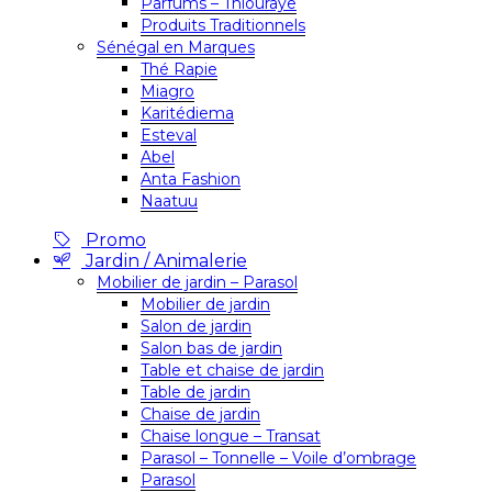
Parfums – Thiouraye
Produits Traditionnels
Sénégal en Marques
Thé Rapie
Miagro
Karitédiema
Esteval
Abel
Anta Fashion
Naatuu
Promo
Jardin / Animalerie
Mobilier de jardin – Parasol
Mobilier de jardin
Salon de jardin
Salon bas de jardin
Table et chaise de jardin
Table de jardin
Chaise de jardin
Chaise longue – Transat
Parasol – Tonnelle – Voile d’ombrage
Parasol