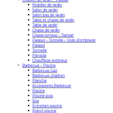
Mobilier de jardin
Salon de jardin
Salon bas de jardin
Table et chaise de jardin
Table de jardin
Chaise de jardin
Chaise longue – Transat
Parasol – Tonnelle – Voile d’ombrage
Parasol
Tonnelle
Pergola
Chauffage extérieur
Barbecue – Piscine
Barbecue Gaz
Barbecue charbon
Plancha
Accessoires Barbecue
Piscine
Piscine bois
Spa
Entretien piscine
Robot piscine