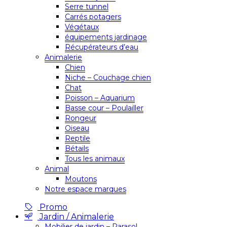
Serre tunnel
Carrés potagers
Végétaux
équipements jardinage
Récupérateurs d’eau
Animalerie
Chien
Niche – Couchage chien
Chat
Poisson – Aquarium
Basse cour – Poulailler
Rongeur
Oiseau
Reptile
Bétails
Tous les animaux
Animal
Moutons
Notre espace marques
Promo
Jardin / Animalerie
Mobilier de jardin – Parasol