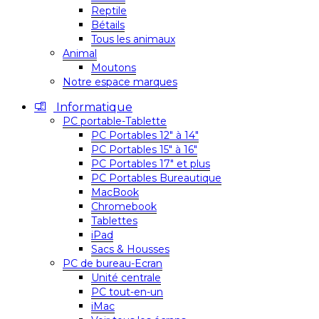
Reptile
Bétails
Tous les animaux
Animal
Moutons
Notre espace marques
Informatique
PC portable-Tablette
PC Portables 12″ à 14″
PC Portables 15″ à 16″
PC Portables 17″ et plus
PC Portables Bureautique
MacBook
Chromebook
Tablettes
iPad
Sacs & Housses
PC de bureau-Ecran
Unité centrale
PC tout-en-un
iMac