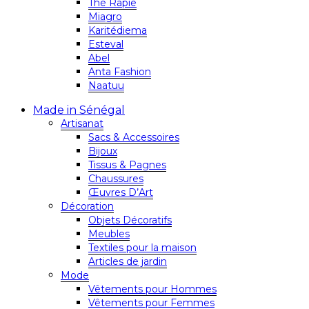
Thé Rapie
Miagro
Karitédiema
Esteval
Abel
Anta Fashion
Naatuu
Made in Sénégal
Artisanat
Sacs & Accessoires
Bijoux
Tissus & Pagnes
Chaussures
Œuvres D’Art
Décoration
Objets Décoratifs
Meubles
Textiles pour la maison
Articles de jardin
Mode
Vêtements pour Hommes
Vêtements pour Femmes