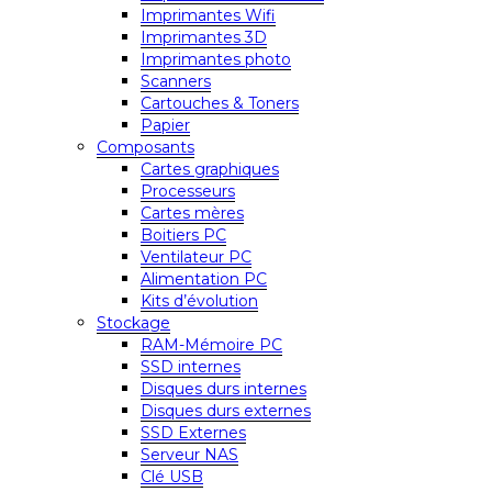
Imprimantes Wifi
Imprimantes 3D
Imprimantes photo
Scanners
Cartouches & Toners
Papier
Composants
Cartes graphiques
Processeurs
Cartes mères
Boitiers PC
Ventilateur PC
Alimentation PC
Kits d’évolution
Stockage
RAM-Mémoire PC
SSD internes
Disques durs internes
Disques durs externes
SSD Externes
Serveur NAS
Clé USB