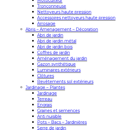
Motoculteur
Tronçonneuse
Nettoyeurs haute pression
Accessoires nettoyeurs haute pression
Arrosage
Abris – Amenagement – Décoration
Abri de jardin
Abri de jardin métal
Abri de jardin bois
Coffres de jardin
Aménagement du jardin
Gazon synthétique
Luminaires extérieurs
Clôtures
Revêtements sol extérieurs
Jardinage – Plantes
Jardinage
Terreau
Engrais
Graines et semences
Anti nuisible
Pots – Bacs – Jardinières
Serre de jardin