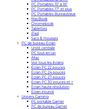
PC Portables 15″ à 16″
PC Portables 17″ et plus
PC Portables Bureautique
MacBook
Chromebook
Tablettes
iPad
Sacs & Housses
PC de bureau-Ecran
Unité centrale
PC tout-en-un
iMac
Voir tous les écrans
Ecran PC 22 pouces
Ecran PC 24 pouces
Ecran PC 27 pouces
Ecran PC 30 pouces et +
Ecran haute résolution
Ecran incurvé
Univers Gaming
PC portable Gamer
PC de bureau Gamer