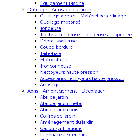
Équipement Piscine
Outillage – Arrosage du jardin
Outillage à main – Matériel de jardinage
Outillage motorisé
Tondeuse
Tracteur tondeuse – Tondeuse autoportée
Débroussailleuse
Coupe-bordure
Taille-haie
Motoculteur
Tronçonneuse
Nettoyeurs haute pression
Accessoires nettoyeurs haute pression
Arrosage
Abris – Amenagement – Décoration
Abri de jardin
Abri de jardin métal
Abri de jardin bois
Coffres de jardin
Aménagement du jardin
Gazon synthétique
Luminaires extérieurs