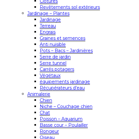
Clôtures
Revêtements sol extérieurs
Jardinage – Plantes
Jardinage
Terreau
Engrais
Graines et semences
Anti nuisible
Pots – Bacs – Jardinières
Serre de jardin
Serre tunnel
Carrés potagers
Végétaux
équipements jardinage
Récupérateurs d’eau
Animalerie
Chien
Niche – Couchage chien
Chat
Poisson – Aquarium
Basse cour – Poulailler
Rongeur
Oiseau