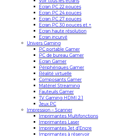
Voir tous les écrans
Ecran PC 22 pouces
Ecran PC 24 pouces
Ecran PC 27 pouces
Ecran PC 30 pouces et +
Ecran haute résolution
Ecran incurvé
Univers Gaming
PC portable Gamer
PC de bureau Gamer
Ecran Gamer
Périphériques Gamer
Réalité virtuelle
Composants Gamer
Matériel Streaming
Fauteuils Gamer
TV Gaming HDMI 2.1
Jeux PC
Impression – Scanner
Imprimantes Multifonctions
Imprimantes Laser
Imprimantes Jet d’Encre
Imprimantes à réservoir