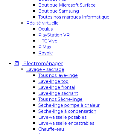
Boutique Microsoft Surface
Boutique Samsung
Toutes nos marques Informatique
Réalité virtuelle
Oculus
PlayStation VR
HTC Vive
PiMax
Royole
Electroménager
Lavage – séchage
Tous nos lave-linge
Lave-linge top
Lave-linge frontal
Lave-linge séchant
Tous nos Sèche-linge
Sèche-linge pompe à chaleur
Sèche-linge à condensation
Lave-vaisselle posables
Lave-vaisselle encastrables
Chauffe-eau