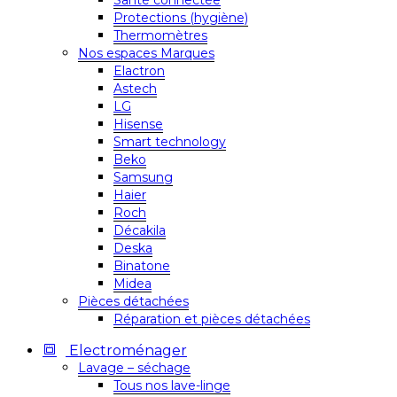
Santé connectée
Protections (hygiène)
Thermomètres
Nos espaces Marques
Elactron
Astech
LG
Hisense
Smart technology
Beko
Samsung
Haier
Roch
Décakila
Deska
Binatone
Midea
Pièces détachées
Réparation et pièces détachées
Electroménager
Lavage – séchage
Tous nos lave-linge