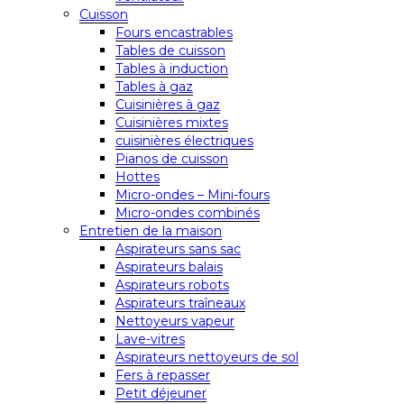
Cuisson
Fours encastrables
Tables de cuisson
Tables à induction
Tables à gaz
Cuisinières à gaz
Cuisinières mixtes
cuisinières électriques
Pianos de cuisson
Hottes
Micro-ondes – Mini-fours
Micro-ondes combinés
Entretien de la maison
Aspirateurs sans sac
Aspirateurs balais
Aspirateurs robots
Aspirateurs traîneaux
Nettoyeurs vapeur
Lave-vitres
Aspirateurs nettoyeurs de sol
Fers à repasser
Petit déjeuner