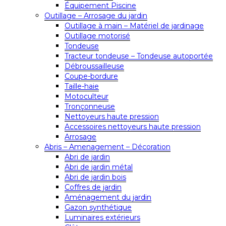
Équipement Piscine
Outillage – Arrosage du jardin
Outillage à main – Matériel de jardinage
Outillage motorisé
Tondeuse
Tracteur tondeuse – Tondeuse autoportée
Débroussailleuse
Coupe-bordure
Taille-haie
Motoculteur
Tronçonneuse
Nettoyeurs haute pression
Accessoires nettoyeurs haute pression
Arrosage
Abris – Amenagement – Décoration
Abri de jardin
Abri de jardin métal
Abri de jardin bois
Coffres de jardin
Aménagement du jardin
Gazon synthétique
Luminaires extérieurs