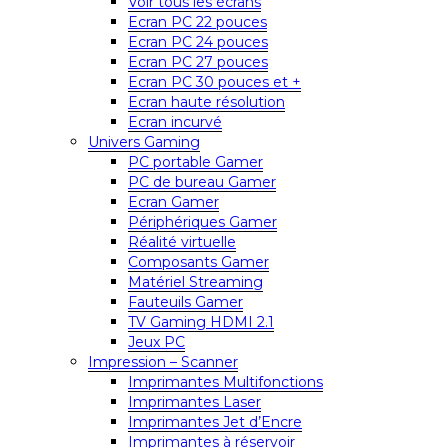
Voir tous les écrans
Ecran PC 22 pouces
Ecran PC 24 pouces
Ecran PC 27 pouces
Ecran PC 30 pouces et +
Ecran haute résolution
Ecran incurvé
Univers Gaming
PC portable Gamer
PC de bureau Gamer
Ecran Gamer
Périphériques Gamer
Réalité virtuelle
Composants Gamer
Matériel Streaming
Fauteuils Gamer
TV Gaming HDMI 2.1
Jeux PC
Impression – Scanner
Imprimantes Multifonctions
Imprimantes Laser
Imprimantes Jet d’Encre
Imprimantes à réservoir