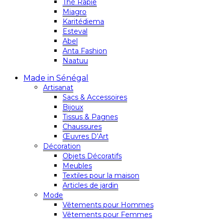
Thé Rapie
Miagro
Karitédiema
Esteval
Abel
Anta Fashion
Naatuu
Made in Sénégal
Artisanat
Sacs & Accessoires
Bijoux
Tissus & Pagnes
Chaussures
Œuvres D’Art
Décoration
Objets Décoratifs
Meubles
Textiles pour la maison
Articles de jardin
Mode
Vêtements pour Hommes
Vêtements pour Femmes