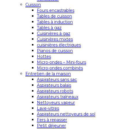
Cuisson
Fours encastrables
Tables de cuisson
Tables à induction
Tables à gaz
Cuisinières à gaz
Cuisinières mixtes
cuisinières électriques
Pianos de cuisson
Hottes
Micro-ondes – Mini-fours
Micro-ondes combinés
Entretien de la maison
Aspirateurs sans sac
Aspirateurs balais
Aspirateurs robots
Aspirateurs traîneaux
Nettoyeurs vapeur
Lave-vitres
Aspirateurs nettoyeurs de sol
Fers à repasser
Petit déjeuner