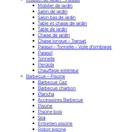
Mobilier de jardin
Salon de jardin
Salon bas de jardin
Table et chaise de jardin
Table de jardin
Chaise de jardin
Chaise longue – Transat
Parasol – Tonnelle – Voile d’ombrage
Parasol
Tonnelle
Pergola
Chauffage extérieur
Barbecue – Piscine
Barbecue Gaz
Barbecue charbon
Plancha
Accessoires Barbecue
Piscine
Piscine bois
Spa
Entretien piscine
Robot piscine