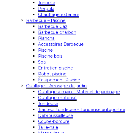
Tonnelle
Pergola
Chauffage extérieur
Barbecue – Piscine
Barbecue Gaz
Barbecue charbon
Plancha
Accessoires Barbecue
Piscine
Piscine bois
Spa
Entretien piscine
Robot piscine
Équipement Piscine
Outillage – Arrosage du jardin
Outillage à main – Matériel de jardinage
Outillage motorisé
Tondeuse
Tracteur tondeuse – Tondeuse autoportée
Débroussailleuse
Coupe-bordure
Taille-haie