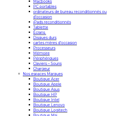
Macbooks
PC portables
ordinateurs de bureau reconditionnés ou
d’occasion
iPads reconditionnés
Tablette
Écrans
Disques durs
cartes mères d’occasion
Processeurs
Mémoire
Périphériques
Claviers – Souris
Chargeur
Nos espaces Marques
Boutique Acer
Boutique Apple
Boutique Asus
Boutique HP
Boutique Intel
Boutique Lenovo
Boutique Logitech
Boutique Msi