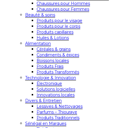
Chaussures pour Hommes
Chaussures pour Femmes
Beauté & soins
Produits pour le visage
Produits pour le corps
Produits capillaires
Huiles & Lotions
Alimentation
Céréales & grains
Condiments & épices
Boissons locales
Produits Frais
Produits Transformés
Technologie & Innovation
Électronique
Solutions logicielles
Innovations locales
Divers & Entretien
Lessives & Nettoyages
Parfums – Thiouraye
Produits Traditionnels
Sénégal en Marques