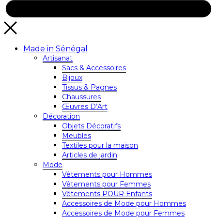
Made in Sénégal
Artisanat
Sacs & Accessoires
Bijoux
Tissus & Pagnes
Chaussures
Œuvres D’Art
Décoration
Objets Décoratifs
Meubles
Textiles pour la maison
Articles de jardin
Mode
Vêtements pour Hommes
Vêtements pour Femmes
Vêtements POUR Enfants
Accessoires de Mode pour Hommes
Accessoires de Mode pour Femmes