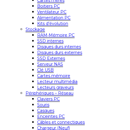
Cartes mères
Boitiers PC
Ventilateur PC
Alimentation PC
Kits d’évolution
Stockage
RAM-Mémoire PC
SSD internes
Disques durs internes
Disques durs externes
SSD Externes
Serveur NAS
Clé USB
Cartes mémoire
Lecteur multimédia
Lecteurs graveurs
Périphériques – Réseau
Claviers PC
Souris
Casques
Enceintes PC
Câbles et connectiques
Chargeur (Neuf)