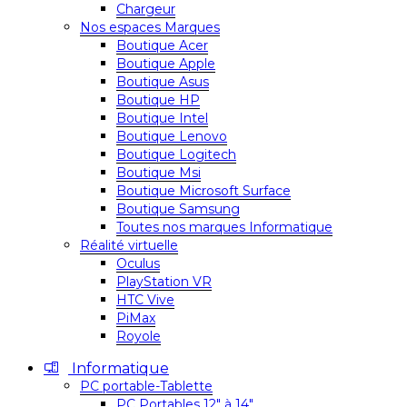
Chargeur
Nos espaces Marques
Boutique Acer
Boutique Apple
Boutique Asus
Boutique HP
Boutique Intel
Boutique Lenovo
Boutique Logitech
Boutique Msi
Boutique Microsoft Surface
Boutique Samsung
Toutes nos marques Informatique
Réalité virtuelle
Oculus
PlayStation VR
HTC Vive
PiMax
Royole
Informatique
PC portable-Tablette
PC Portables 12″ à 14″