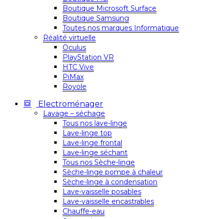
Boutique Microsoft Surface
Boutique Samsung
Toutes nos marques Informatique
Réalité virtuelle
Oculus
PlayStation VR
HTC Vive
PiMax
Royole
Electroménager
Lavage – séchage
Tous nos lave-linge
Lave-linge top
Lave-linge frontal
Lave-linge séchant
Tous nos Sèche-linge
Sèche-linge pompe à chaleur
Sèche-linge à condensation
Lave-vaisselle posables
Lave-vaisselle encastrables
Chauffe-eau