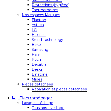
Santé connectée
Protections (hygiène)
Thermomètres
Nos espaces Marques
Elactron
Astech
LG
Hisense
Smart technology
Beko
Samsung
Haier
Roch
Décakila
Deska
Binatone
Midea
Pièces détachées
Réparation et pièces détachées
Electroménager
Lavage – séchage
Tous nos lave-linge