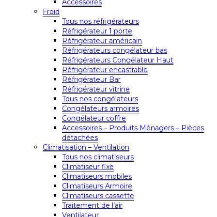
Accessoires
Froid
Tous nos réfrigérateurs
Réfrigérateur 1 porte
Réfrigérateur américain
Réfrigérateurs congélateur bas
Réfrigérateurs Congélateur Haut
Réfrigérateur encastrable
Réfrigérateur Bar
Réfrigérateur vitrine
Tous nos congélateurs
Congélateurs armoires
Congélateur coffre
Accessoires – Produits Ménagers – Pièces
détachées
Climatisation – Ventilation
Tous nos climatiseurs
Climatiseur fixe
Climatiseurs mobiles
Climatiseurs Armoire
Climatiseurs cassette
Traitement de l’air
Ventilateur