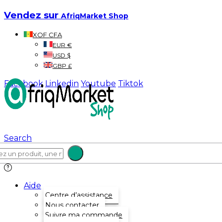
Vendez sur
AfriqMarket Shop
XOF CFA
EUR €
USD $
GBP £
Facebook
Linkedin
Youtube
Tiktok
Search
Aide
Centre d’assistance
Nous contacter
Suivre ma commande