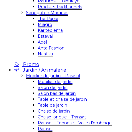
Parfums – Thiouraye
Produits Traditionnels
Sénégal en Marques
Thé Rapie
Miagro
Karitédiema
Esteval
Abel
Anta Fashion
Naatuu
Promo
Jardin / Animalerie
Mobilier de jardin – Parasol
Mobilier de jardin
Salon de jardin
Salon bas de jardin
Table et chaise de jardin
Table de jardin
Chaise de jardin
Chaise longue – Transat
Parasol – Tonnelle – Voile d’ombrage
Parasol