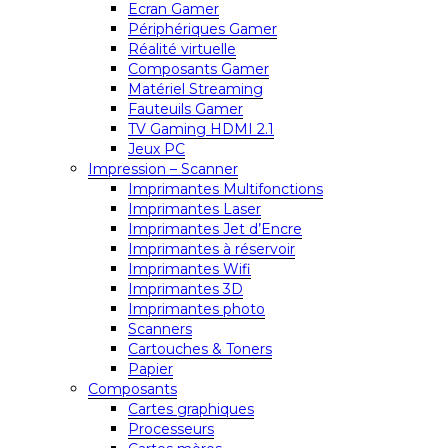
Ecran Gamer
Périphériques Gamer
Réalité virtuelle
Composants Gamer
Matériel Streaming
Fauteuils Gamer
TV Gaming HDMI 2.1
Jeux PC
Impression – Scanner
Imprimantes Multifonctions
Imprimantes Laser
Imprimantes Jet d’Encre
Imprimantes à réservoir
Imprimantes Wifi
Imprimantes 3D
Imprimantes photo
Scanners
Cartouches & Toners
Papier
Composants
Cartes graphiques
Processeurs