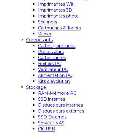
Imprimantes Wifi
Imprimantes 3D
Imprimantes photo
Scanners
Cartouches & Toners
Papier
Composants
Cartes graphiques
Processeurs
Cartes mères
Boitiers PC
Ventilateur PC
Alimentation PC
Kits d’évolution
Stockage
RAM-Mémoire PC
SSD internes
Disques durs internes
Disques durs externes
SSD Externes
Serveur NAS
Clé USB