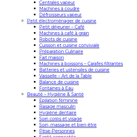
Centrales vapeur
Machines à coudre
Défroisseurs vapeur
Petit électroménager de cuisine
Petit déjeuner – Café
Machines à café à grain
Robots de cuisine
Cuisson et cuisine conviviale
Préparation Culinaire
Fait maison
Machines à boissons – Carafes filtrantes
Batteries et ustensiles de cuisine
Vaisselle – Art de la Table
Balance de cuisine
Fontaines à Eau
Beauté – Hygiène & Santé
Epilation féminine
Rasage masculin
Hygiène dentaire
Soin corps et visage
Soin, massage et bien-être
Pèse-Personnes