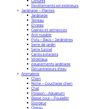
Clôtures
Revêtements sol extérieurs
Jardinage – Plantes
Jardinage
Terreau
Engrais
Graines et semences
Anti nuisible
Pots – Bacs – Jardinières
Serre de jardin
Serre tunnel
Carrés potagers
Végétaux
équipements jardinage
Récupérateurs d’eau
Animalerie
Chien
Niche – Couchage chien
Chat
Poisson – Aquarium
Basse cour – Poulailler
Rongeur
Oiseau