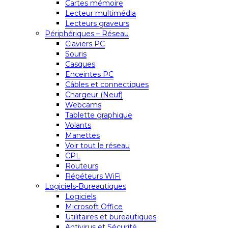
Cartes mémoire
Lecteur multimédia
Lecteurs graveurs
Périphériques – Réseau
Claviers PC
Souris
Casques
Enceintes PC
Câbles et connectiques
Chargeur (Neuf)
Webcams
Tablette graphique
Volants
Manettes
Voir tout le réseau
CPL
Routeurs
Répéteurs WiFi
Logiciels-Bureautiques
Logiciels
Microsoft Office
Utilitaires et bureautiques
Antivirus et Sécurité