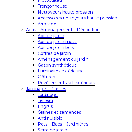
Motoculteur
Tronçonneuse
Nettoyeurs haute pression
Accessoires nettoyeurs haute pression
Arrosage
Abris – Amenagement – Décoration
Abri de jardin
Abri de jardin métal
Abri de jardin bois
Coffres de jardin
Aménagement du jardin
Gazon synthétique
Luminaires extérieurs
Clôtures
Revêtements sol extérieurs
Jardinage – Plantes
Jardinage
Terreau
Engrais
Graines et semences
Anti nuisible
Pots – Bacs – Jardinières
Serre de jardin