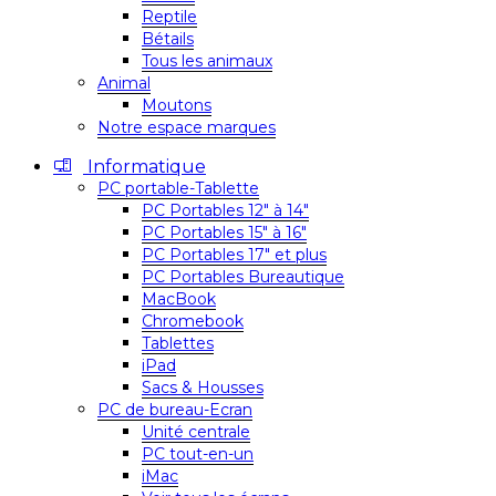
Reptile
Bétails
Tous les animaux
Animal
Moutons
Notre espace marques
Informatique
PC portable-Tablette
PC Portables 12″ à 14″
PC Portables 15″ à 16″
PC Portables 17″ et plus
PC Portables Bureautique
MacBook
Chromebook
Tablettes
iPad
Sacs & Housses
PC de bureau-Ecran
Unité centrale
PC tout-en-un
iMac