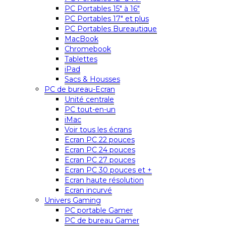
PC Portables 15″ à 16″
PC Portables 17″ et plus
PC Portables Bureautique
MacBook
Chromebook
Tablettes
iPad
Sacs & Housses
PC de bureau-Ecran
Unité centrale
PC tout-en-un
iMac
Voir tous les écrans
Ecran PC 22 pouces
Ecran PC 24 pouces
Ecran PC 27 pouces
Ecran PC 30 pouces et +
Ecran haute résolution
Ecran incurvé
Univers Gaming
PC portable Gamer
PC de bureau Gamer