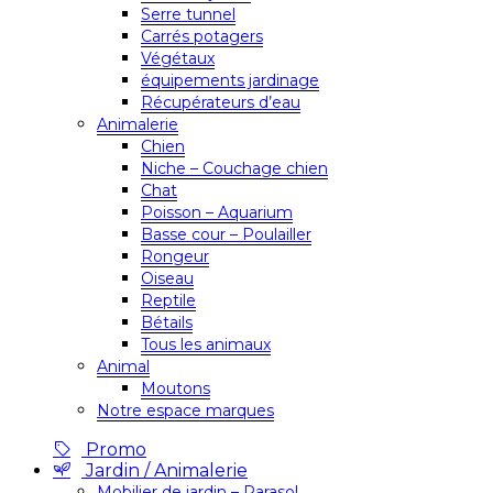
Serre tunnel
Carrés potagers
Végétaux
équipements jardinage
Récupérateurs d’eau
Animalerie
Chien
Niche – Couchage chien
Chat
Poisson – Aquarium
Basse cour – Poulailler
Rongeur
Oiseau
Reptile
Bétails
Tous les animaux
Animal
Moutons
Notre espace marques
Promo
Jardin / Animalerie
Mobilier de jardin – Parasol