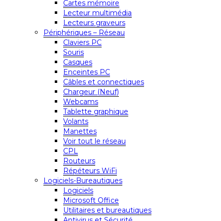
Cartes mémoire
Lecteur multimédia
Lecteurs graveurs
Périphériques – Réseau
Claviers PC
Souris
Casques
Enceintes PC
Câbles et connectiques
Chargeur (Neuf)
Webcams
Tablette graphique
Volants
Manettes
Voir tout le réseau
CPL
Routeurs
Répéteurs WiFi
Logiciels-Bureautiques
Logiciels
Microsoft Office
Utilitaires et bureautiques
Antivirus et Sécurité