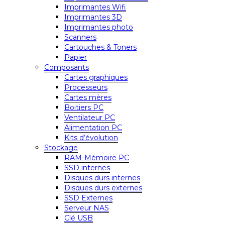
Imprimantes Wifi
Imprimantes 3D
Imprimantes photo
Scanners
Cartouches & Toners
Papier
Composants
Cartes graphiques
Processeurs
Cartes mères
Boitiers PC
Ventilateur PC
Alimentation PC
Kits d’évolution
Stockage
RAM-Mémoire PC
SSD internes
Disques durs internes
Disques durs externes
SSD Externes
Serveur NAS
Clé USB