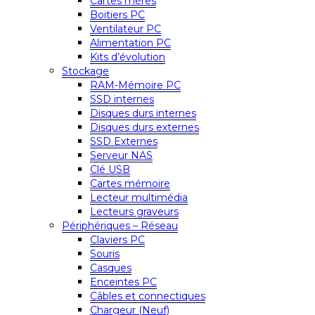
Cartes mères
Boitiers PC
Ventilateur PC
Alimentation PC
Kits d’évolution
Stockage
RAM-Mémoire PC
SSD internes
Disques durs internes
Disques durs externes
SSD Externes
Serveur NAS
Clé USB
Cartes mémoire
Lecteur multimédia
Lecteurs graveurs
Périphériques – Réseau
Claviers PC
Souris
Casques
Enceintes PC
Câbles et connectiques
Chargeur (Neuf)