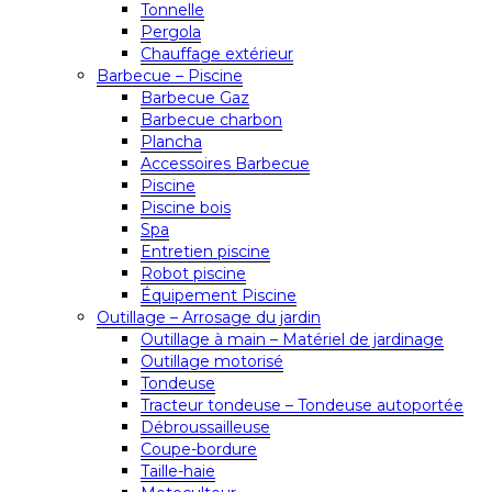
Tonnelle
Pergola
Chauffage extérieur
Barbecue – Piscine
Barbecue Gaz
Barbecue charbon
Plancha
Accessoires Barbecue
Piscine
Piscine bois
Spa
Entretien piscine
Robot piscine
Équipement Piscine
Outillage – Arrosage du jardin
Outillage à main – Matériel de jardinage
Outillage motorisé
Tondeuse
Tracteur tondeuse – Tondeuse autoportée
Débroussailleuse
Coupe-bordure
Taille-haie