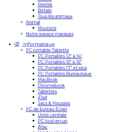
Reptile
Bétails
Tous les animaux
Animal
Moutons
Notre espace marques
Informatique
PC portable-Tablette
PC Portables 12″ à 14″
PC Portables 15″ à 16″
PC Portables 17″ et plus
PC Portables Bureautique
MacBook
Chromebook
Tablettes
iPad
Sacs & Housses
PC de bureau-Ecran
Unité centrale
PC tout-en-un
iMac