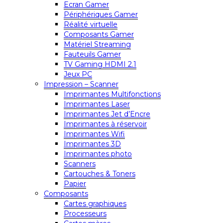
Ecran Gamer
Périphériques Gamer
Réalité virtuelle
Composants Gamer
Matériel Streaming
Fauteuils Gamer
TV Gaming HDMI 2.1
Jeux PC
Impression – Scanner
Imprimantes Multifonctions
Imprimantes Laser
Imprimantes Jet d’Encre
Imprimantes à réservoir
Imprimantes Wifi
Imprimantes 3D
Imprimantes photo
Scanners
Cartouches & Toners
Papier
Composants
Cartes graphiques
Processeurs