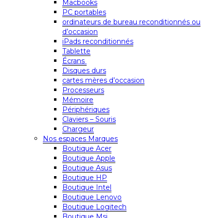
Macbooks
PC portables
ordinateurs de bureau reconditionnés ou
d’occasion
iPads reconditionnés
Tablette
Écrans
Disques durs
cartes mères d’occasion
Processeurs
Mémoire
Périphériques
Claviers – Souris
Chargeur
Nos espaces Marques
Boutique Acer
Boutique Apple
Boutique Asus
Boutique HP
Boutique Intel
Boutique Lenovo
Boutique Logitech
Boutique Msi