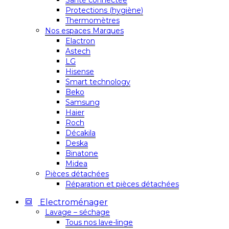
Santé connectée
Protections (hygiène)
Thermomètres
Nos espaces Marques
Elactron
Astech
LG
Hisense
Smart technology
Beko
Samsung
Haier
Roch
Décakila
Deska
Binatone
Midea
Pièces détachées
Réparation et pièces détachées
Electroménager
Lavage – séchage
Tous nos lave-linge