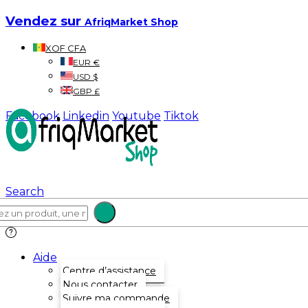
Vendez sur
AfriqMarket Shop
XOF CFA
EUR €
USD $
GBP £
Facebook
Linkedin
Youtube
Tiktok
Search
Aide
Centre d’assistance
Nous contacter
Suivre ma commande