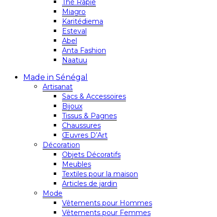
Thé Rapie
Miagro
Karitédiema
Esteval
Abel
Anta Fashion
Naatuu
Made in Sénégal
Artisanat
Sacs & Accessoires
Bijoux
Tissus & Pagnes
Chaussures
Œuvres D’Art
Décoration
Objets Décoratifs
Meubles
Textiles pour la maison
Articles de jardin
Mode
Vêtements pour Hommes
Vêtements pour Femmes