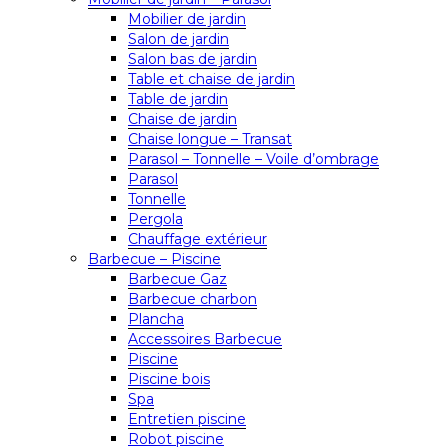
Mobilier de jardin
Salon de jardin
Salon bas de jardin
Table et chaise de jardin
Table de jardin
Chaise de jardin
Chaise longue – Transat
Parasol – Tonnelle – Voile d’ombrage
Parasol
Tonnelle
Pergola
Chauffage extérieur
Barbecue – Piscine
Barbecue Gaz
Barbecue charbon
Plancha
Accessoires Barbecue
Piscine
Piscine bois
Spa
Entretien piscine
Robot piscine