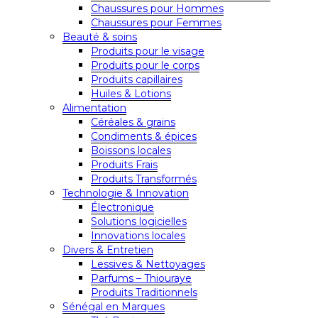
Chaussures pour Hommes
Chaussures pour Femmes
Beauté & soins
Produits pour le visage
Produits pour le corps
Produits capillaires
Huiles & Lotions
Alimentation
Céréales & grains
Condiments & épices
Boissons locales
Produits Frais
Produits Transformés
Technologie & Innovation
Électronique
Solutions logicielles
Innovations locales
Divers & Entretien
Lessives & Nettoyages
Parfums – Thiouraye
Produits Traditionnels
Sénégal en Marques