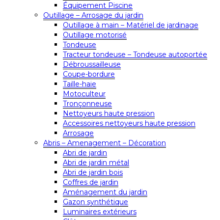
Équipement Piscine
Outillage – Arrosage du jardin
Outillage à main – Matériel de jardinage
Outillage motorisé
Tondeuse
Tracteur tondeuse – Tondeuse autoportée
Débroussailleuse
Coupe-bordure
Taille-haie
Motoculteur
Tronçonneuse
Nettoyeurs haute pression
Accessoires nettoyeurs haute pression
Arrosage
Abris – Amenagement – Décoration
Abri de jardin
Abri de jardin métal
Abri de jardin bois
Coffres de jardin
Aménagement du jardin
Gazon synthétique
Luminaires extérieurs