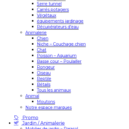
Serre tunnel
Carrés potagers
Végétaux
équipements jardinage
Récupérateurs d’eau
Animalerie
Chien
Niche – Couchage chien
Chat
Poisson – Aquarium
Basse cour – Poulailler
Rongeur
Oiseau
Reptile
Bétails
Tous les animaux
Animal
Moutons
Notre espace marques
Promo
Jardin / Animalerie
Mobilier de jardin – Parasol