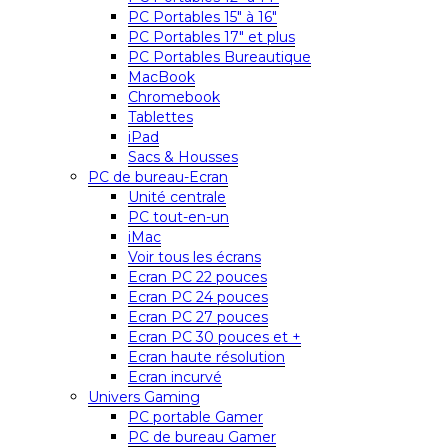
PC Portables 15″ à 16″
PC Portables 17″ et plus
PC Portables Bureautique
MacBook
Chromebook
Tablettes
iPad
Sacs & Housses
PC de bureau-Ecran
Unité centrale
PC tout-en-un
iMac
Voir tous les écrans
Ecran PC 22 pouces
Ecran PC 24 pouces
Ecran PC 27 pouces
Ecran PC 30 pouces et +
Ecran haute résolution
Ecran incurvé
Univers Gaming
PC portable Gamer
PC de bureau Gamer