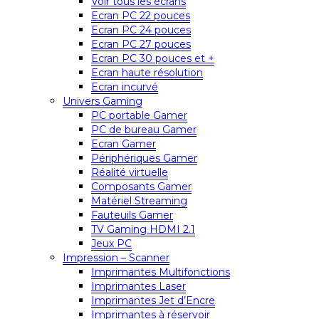
Voir tous les écrans
Ecran PC 22 pouces
Ecran PC 24 pouces
Ecran PC 27 pouces
Ecran PC 30 pouces et +
Ecran haute résolution
Ecran incurvé
Univers Gaming
PC portable Gamer
PC de bureau Gamer
Ecran Gamer
Périphériques Gamer
Réalité virtuelle
Composants Gamer
Matériel Streaming
Fauteuils Gamer
TV Gaming HDMI 2.1
Jeux PC
Impression – Scanner
Imprimantes Multifonctions
Imprimantes Laser
Imprimantes Jet d’Encre
Imprimantes à réservoir