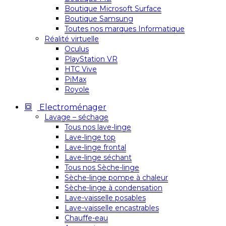
Boutique Microsoft Surface
Boutique Samsung
Toutes nos marques Informatique
Réalité virtuelle
Oculus
PlayStation VR
HTC Vive
PiMax
Royole
Electroménager
Lavage – séchage
Tous nos lave-linge
Lave-linge top
Lave-linge frontal
Lave-linge séchant
Tous nos Sèche-linge
Sèche-linge pompe à chaleur
Sèche-linge à condensation
Lave-vaisselle posables
Lave-vaisselle encastrables
Chauffe-eau