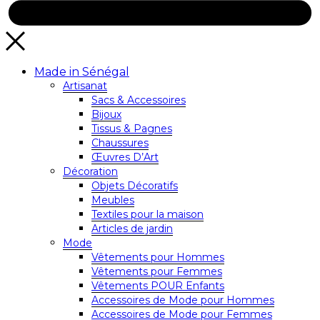
Made in Sénégal
Artisanat
Sacs & Accessoires
Bijoux
Tissus & Pagnes
Chaussures
Œuvres D’Art
Décoration
Objets Décoratifs
Meubles
Textiles pour la maison
Articles de jardin
Mode
Vêtements pour Hommes
Vêtements pour Femmes
Vêtements POUR Enfants
Accessoires de Mode pour Hommes
Accessoires de Mode pour Femmes