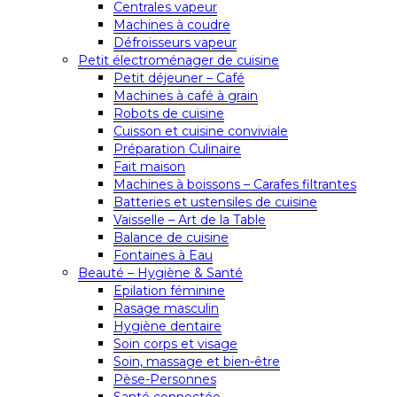
Centrales vapeur
Machines à coudre
Défroisseurs vapeur
Petit électroménager de cuisine
Petit déjeuner – Café
Machines à café à grain
Robots de cuisine
Cuisson et cuisine conviviale
Préparation Culinaire
Fait maison
Machines à boissons – Carafes filtrantes
Batteries et ustensiles de cuisine
Vaisselle – Art de la Table
Balance de cuisine
Fontaines à Eau
Beauté – Hygiène & Santé
Epilation féminine
Rasage masculin
Hygiène dentaire
Soin corps et visage
Soin, massage et bien-être
Pèse-Personnes