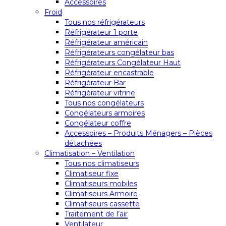
Accessoires
Froid
Tous nos réfrigérateurs
Réfrigérateur 1 porte
Réfrigérateur américain
Réfrigérateurs congélateur bas
Réfrigérateurs Congélateur Haut
Réfrigérateur encastrable
Réfrigérateur Bar
Réfrigérateur vitrine
Tous nos congélateurs
Congélateurs armoires
Congélateur coffre
Accessoires – Produits Ménagers – Pièces
détachées
Climatisation – Ventilation
Tous nos climatiseurs
Climatiseur fixe
Climatiseurs mobiles
Climatiseurs Armoire
Climatiseurs cassette
Traitement de l’air
Ventilateur