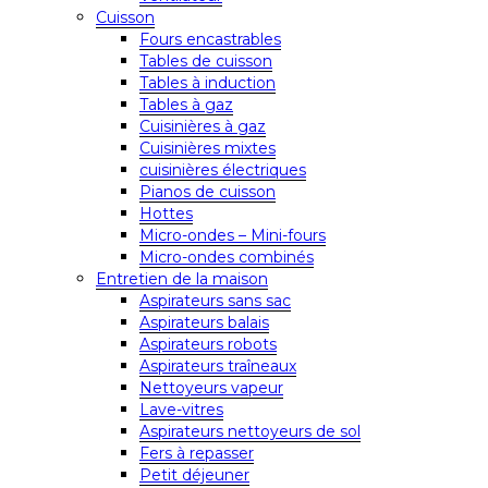
Cuisson
Fours encastrables
Tables de cuisson
Tables à induction
Tables à gaz
Cuisinières à gaz
Cuisinières mixtes
cuisinières électriques
Pianos de cuisson
Hottes
Micro-ondes – Mini-fours
Micro-ondes combinés
Entretien de la maison
Aspirateurs sans sac
Aspirateurs balais
Aspirateurs robots
Aspirateurs traîneaux
Nettoyeurs vapeur
Lave-vitres
Aspirateurs nettoyeurs de sol
Fers à repasser
Petit déjeuner