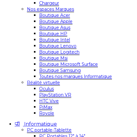
Chargeur
Nos espaces Marques
Boutique Acer
Boutique Apple
Boutique Asus
Boutique HP
Boutique Intel
Boutique Lenovo
Boutique Logitech
Boutique Msi
Boutique Microsoft Surface
Boutique Samsung
Toutes nos marques Informatique
Réalité virtuelle
Oculus
PlayStation VR
HTC Vive
PiMax
Royole
Informatique
PC portable-Tablette
PC Portables 12″ à 14″