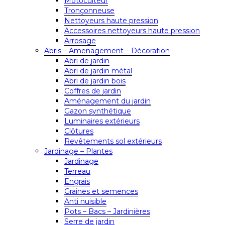
Motoculteur
Tronçonneuse
Nettoyeurs haute pression
Accessoires nettoyeurs haute pression
Arrosage
Abris – Amenagement – Décoration
Abri de jardin
Abri de jardin métal
Abri de jardin bois
Coffres de jardin
Aménagement du jardin
Gazon synthétique
Luminaires extérieurs
Clôtures
Revêtements sol extérieurs
Jardinage – Plantes
Jardinage
Terreau
Engrais
Graines et semences
Anti nuisible
Pots – Bacs – Jardinières
Serre de jardin