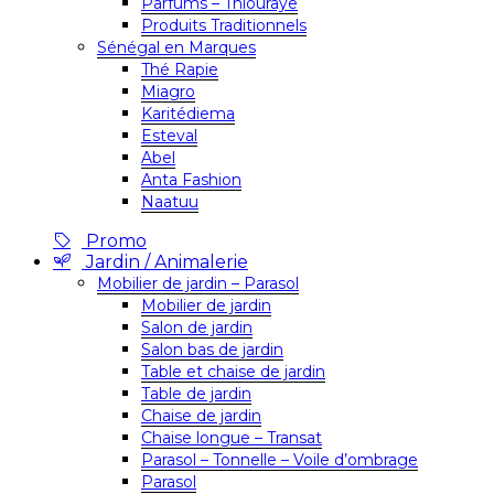
Parfums – Thiouraye
Produits Traditionnels
Sénégal en Marques
Thé Rapie
Miagro
Karitédiema
Esteval
Abel
Anta Fashion
Naatuu
Promo
Jardin / Animalerie
Mobilier de jardin – Parasol
Mobilier de jardin
Salon de jardin
Salon bas de jardin
Table et chaise de jardin
Table de jardin
Chaise de jardin
Chaise longue – Transat
Parasol – Tonnelle – Voile d’ombrage
Parasol