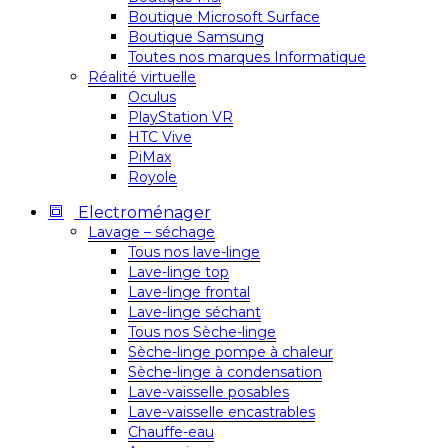
Boutique Microsoft Surface
Boutique Samsung
Toutes nos marques Informatique
Réalité virtuelle
Oculus
PlayStation VR
HTC Vive
PiMax
Royole
Electroménager
Lavage – séchage
Tous nos lave-linge
Lave-linge top
Lave-linge frontal
Lave-linge séchant
Tous nos Sèche-linge
Sèche-linge pompe à chaleur
Sèche-linge à condensation
Lave-vaisselle posables
Lave-vaisselle encastrables
Chauffe-eau