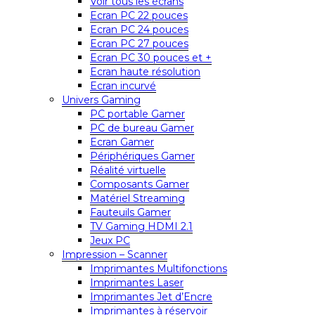
Voir tous les écrans
Ecran PC 22 pouces
Ecran PC 24 pouces
Ecran PC 27 pouces
Ecran PC 30 pouces et +
Ecran haute résolution
Ecran incurvé
Univers Gaming
PC portable Gamer
PC de bureau Gamer
Ecran Gamer
Périphériques Gamer
Réalité virtuelle
Composants Gamer
Matériel Streaming
Fauteuils Gamer
TV Gaming HDMI 2.1
Jeux PC
Impression – Scanner
Imprimantes Multifonctions
Imprimantes Laser
Imprimantes Jet d’Encre
Imprimantes à réservoir