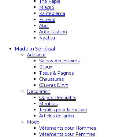
Thé Rapie
Miagro
Karitédiema
Esteval
Abel
Anta Fashion
Naatuu
Made in Sénégal
Artisanat
Sacs & Accessoires
Bijoux
Tissus & Pagnes
Chaussures
Œuvres D’Art
Décoration
Objets Décoratifs
Meubles
Textiles pour la maison
Articles de jardin
Mode
Vêtements pour Hommes
Vêtements pour Femmes