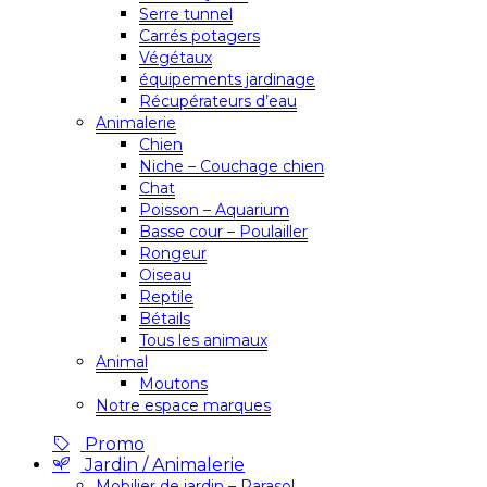
Serre tunnel
Carrés potagers
Végétaux
équipements jardinage
Récupérateurs d’eau
Animalerie
Chien
Niche – Couchage chien
Chat
Poisson – Aquarium
Basse cour – Poulailler
Rongeur
Oiseau
Reptile
Bétails
Tous les animaux
Animal
Moutons
Notre espace marques
Promo
Jardin / Animalerie
Mobilier de jardin – Parasol