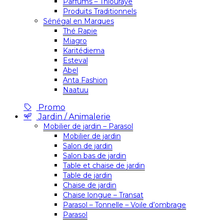
Parfums – Thiouraye
Produits Traditionnels
Sénégal en Marques
Thé Rapie
Miagro
Karitédiema
Esteval
Abel
Anta Fashion
Naatuu
Promo
Jardin / Animalerie
Mobilier de jardin – Parasol
Mobilier de jardin
Salon de jardin
Salon bas de jardin
Table et chaise de jardin
Table de jardin
Chaise de jardin
Chaise longue – Transat
Parasol – Tonnelle – Voile d’ombrage
Parasol