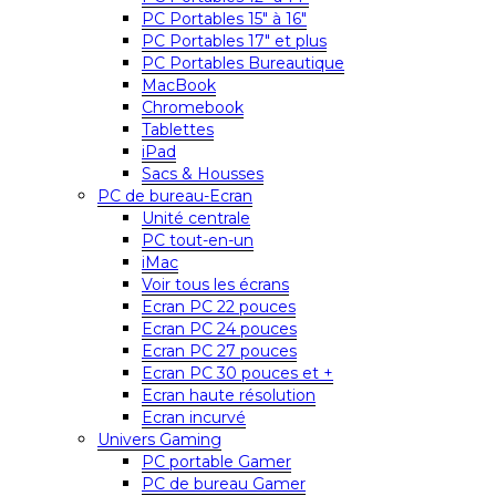
PC Portables 15″ à 16″
PC Portables 17″ et plus
PC Portables Bureautique
MacBook
Chromebook
Tablettes
iPad
Sacs & Housses
PC de bureau-Ecran
Unité centrale
PC tout-en-un
iMac
Voir tous les écrans
Ecran PC 22 pouces
Ecran PC 24 pouces
Ecran PC 27 pouces
Ecran PC 30 pouces et +
Ecran haute résolution
Ecran incurvé
Univers Gaming
PC portable Gamer
PC de bureau Gamer