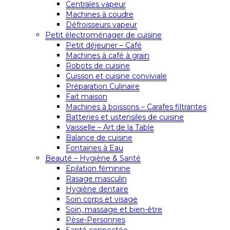
Centrales vapeur
Machines à coudre
Défroisseurs vapeur
Petit électroménager de cuisine
Petit déjeuner – Café
Machines à café à grain
Robots de cuisine
Cuisson et cuisine conviviale
Préparation Culinaire
Fait maison
Machines à boissons – Carafes filtrantes
Batteries et ustensiles de cuisine
Vaisselle – Art de la Table
Balance de cuisine
Fontaines à Eau
Beauté – Hygiène & Santé
Epilation féminine
Rasage masculin
Hygiène dentaire
Soin corps et visage
Soin, massage et bien-être
Pèse-Personnes