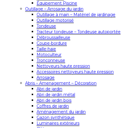
Équipement Piscine
Outillage – Arrosage du jardin
Outillage à main – Matériel de jardinage
Outillage motorisé
Tondeuse
Tracteur tondeuse – Tondeuse autoportée
Débroussailleuse
Coupe-bordure
Taille-haie
Motoculteur
Tronçonneuse
Nettoyeurs haute pression
Accessoires nettoyeurs haute pression
Arrosage
Abris – Amenagement – Décoration
Abri de jardin
Abri de jardin métal
Abri de jardin bois
Coffres de jardin
Aménagement du jardin
Gazon synthétique
Luminaires extérieurs