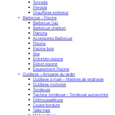
Tonnelle
Pergola
Chauffage extérieur
Barbecue – Piscine
Barbecue Gaz
Barbecue charbon
Plancha
Accessoires Barbecue
Piscine
Piscine bois
Spa
Entretien piscine
Robot piscine
Équipement Piscine
Outillage – Arrosage du jardin
Outillage à main – Matériel de jardinage
Outillage motorisé
Tondeuse
Tracteur tondeuse – Tondeuse autoportée
Débroussailleuse
Coupe-bordure
Taille-haie