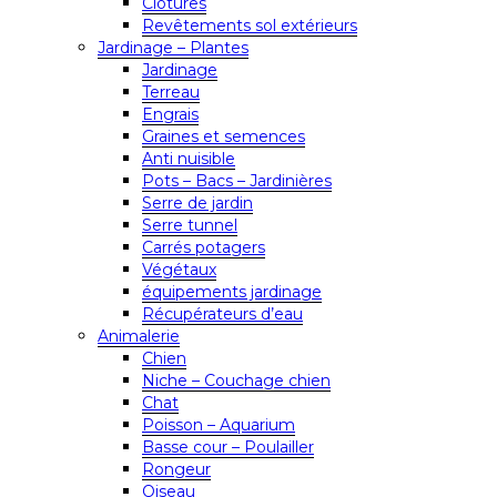
Clôtures
Revêtements sol extérieurs
Jardinage – Plantes
Jardinage
Terreau
Engrais
Graines et semences
Anti nuisible
Pots – Bacs – Jardinières
Serre de jardin
Serre tunnel
Carrés potagers
Végétaux
équipements jardinage
Récupérateurs d’eau
Animalerie
Chien
Niche – Couchage chien
Chat
Poisson – Aquarium
Basse cour – Poulailler
Rongeur
Oiseau