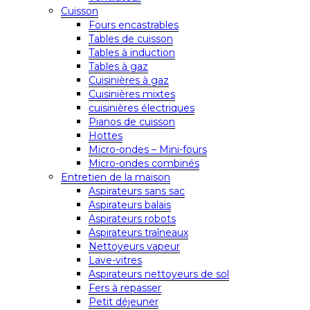
Cuisson
Fours encastrables
Tables de cuisson
Tables à induction
Tables à gaz
Cuisinières à gaz
Cuisinières mixtes
cuisinières électriques
Pianos de cuisson
Hottes
Micro-ondes – Mini-fours
Micro-ondes combinés
Entretien de la maison
Aspirateurs sans sac
Aspirateurs balais
Aspirateurs robots
Aspirateurs traîneaux
Nettoyeurs vapeur
Lave-vitres
Aspirateurs nettoyeurs de sol
Fers à repasser
Petit déjeuner