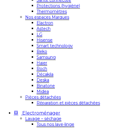
Santé connectée
Protections (hygiène)
Thermomètres
Nos espaces Marques
Elactron
Astech
LG
Hisense
Smart technology
Beko
Samsung
Haier
Roch
Décakila
Deska
Binatone
Midea
Pièces détachées
Réparation et pièces détachées
Electroménager
Lavage – séchage
Tous nos lave-linge