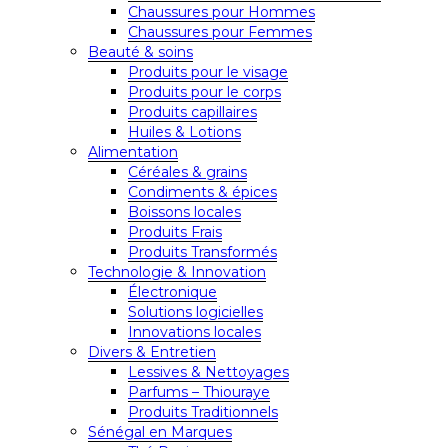
Chaussures pour Hommes
Chaussures pour Femmes
Beauté & soins
Produits pour le visage
Produits pour le corps
Produits capillaires
Huiles & Lotions
Alimentation
Céréales & grains
Condiments & épices
Boissons locales
Produits Frais
Produits Transformés
Technologie & Innovation
Électronique
Solutions logicielles
Innovations locales
Divers & Entretien
Lessives & Nettoyages
Parfums – Thiouraye
Produits Traditionnels
Sénégal en Marques