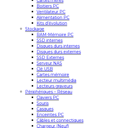
Cartes mères
Boitiers PC
Ventilateur PC
Alimentation PC
Kits d’évolution
Stockage
RAM-Mémoire PC
SSD internes
Disques durs internes
Disques durs externes
SSD Externes
Serveur NAS
Clé USB
Cartes mémoire
Lecteur multimédia
Lecteurs graveurs
Périphériques – Réseau
Claviers PC
Souris
Casques
Enceintes PC
Câbles et connectiques
Chargeur (Neuf)