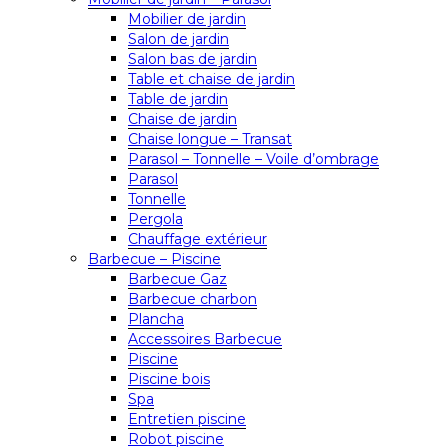
Mobilier de jardin
Salon de jardin
Salon bas de jardin
Table et chaise de jardin
Table de jardin
Chaise de jardin
Chaise longue – Transat
Parasol – Tonnelle – Voile d’ombrage
Parasol
Tonnelle
Pergola
Chauffage extérieur
Barbecue – Piscine
Barbecue Gaz
Barbecue charbon
Plancha
Accessoires Barbecue
Piscine
Piscine bois
Spa
Entretien piscine
Robot piscine