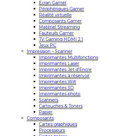
Ecran Gamer
Périphériques Gamer
Réalité virtuelle
Composants Gamer
Matériel Streaming
Fauteuils Gamer
TV Gaming HDMI 2.1
Jeux PC
Impression – Scanner
Imprimantes Multifonctions
Imprimantes Laser
Imprimantes Jet d’Encre
Imprimantes à réservoir
Imprimantes Wifi
Imprimantes 3D
Imprimantes photo
Scanners
Cartouches & Toners
Papier
Composants
Cartes graphiques
Processeurs