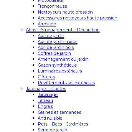
Motoculteur
Tronçonneuse
Nettoyeurs haute pression
Accessoires nettoyeurs haute pression
Arrosage
Abris – Amenagement – Décoration
Abri de jardin
Abri de jardin métal
Abri de jardin bois
Coffres de jardin
Aménagement du jardin
Gazon synthétique
Luminaires extérieurs
Clôtures
Revêtements sol extérieurs
Jardinage – Plantes
Jardinage
Terreau
Engrais
Graines et semences
Anti nuisible
Pots – Bacs – Jardinières
Serre de jardin