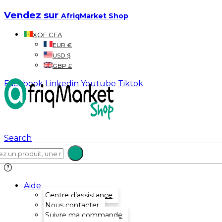
Vendez sur
AfriqMarket Shop
XOF CFA
EUR €
USD $
GBP £
Facebook
Linkedin
Youtube
Tiktok
Search
Aide
Centre d’assistance
Nous contacter
Suivre ma commande