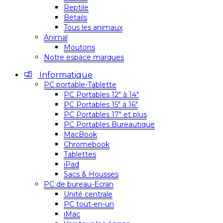
Reptile
Bétails
Tous les animaux
Animal
Moutons
Notre espace marques
Informatique
PC portable-Tablette
PC Portables 12″ à 14″
PC Portables 15″ à 16″
PC Portables 17″ et plus
PC Portables Bureautique
MacBook
Chromebook
Tablettes
iPad
Sacs & Housses
PC de bureau-Ecran
Unité centrale
PC tout-en-un
iMac