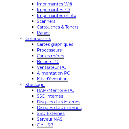
Imprimantes Wifi
Imprimantes 3D
Imprimantes photo
Scanners
Cartouches & Toners
Papier
Composants
Cartes graphiques
Processeurs
Cartes mères
Boitiers PC
Ventilateur PC
Alimentation PC
Kits d’évolution
Stockage
RAM-Mémoire PC
SSD internes
Disques durs internes
Disques durs externes
SSD Externes
Serveur NAS
Clé USB