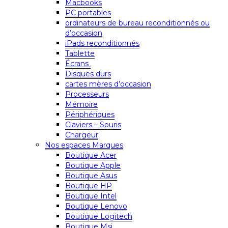
Macbooks
PC portables
ordinateurs de bureau reconditionnés ou
d’occasion
iPads reconditionnés
Tablette
Écrans
Disques durs
cartes mères d’occasion
Processeurs
Mémoire
Périphériques
Claviers – Souris
Chargeur
Nos espaces Marques
Boutique Acer
Boutique Apple
Boutique Asus
Boutique HP
Boutique Intel
Boutique Lenovo
Boutique Logitech
Boutique Msi