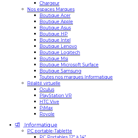
Chargeur
Nos espaces Marques
Boutique Acer
Boutique Apple
Boutique Asus
Boutique HP
Boutique Intel
Boutique Lenovo
Boutique Logitech
Boutique Msi
Boutique Microsoft Surface
Boutique Samsung
Toutes nos marques Informatique
Réalité virtuelle
Oculus
PlayStation VR
HTC Vive
PiMax
Royole
Informatique
PC portable-Tablette
PC Portables 12″ à 14″