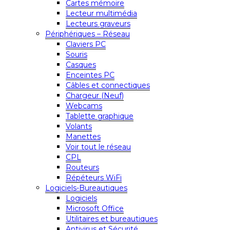
Cartes mémoire
Lecteur multimédia
Lecteurs graveurs
Périphériques – Réseau
Claviers PC
Souris
Casques
Enceintes PC
Câbles et connectiques
Chargeur (Neuf)
Webcams
Tablette graphique
Volants
Manettes
Voir tout le réseau
CPL
Routeurs
Répéteurs WiFi
Logiciels-Bureautiques
Logiciels
Microsoft Office
Utilitaires et bureautiques
Antivirus et Sécurité