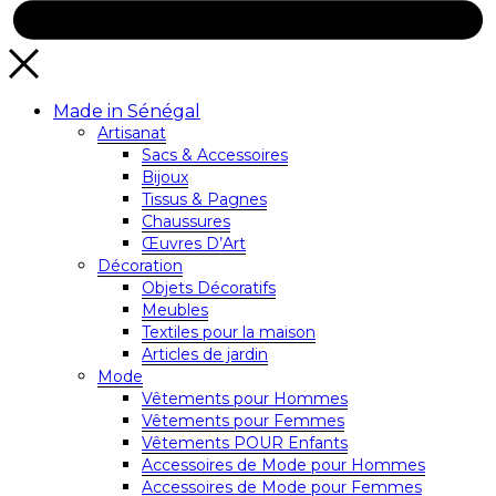
Made in Sénégal
Artisanat
Sacs & Accessoires
Bijoux
Tissus & Pagnes
Chaussures
Œuvres D’Art
Décoration
Objets Décoratifs
Meubles
Textiles pour la maison
Articles de jardin
Mode
Vêtements pour Hommes
Vêtements pour Femmes
Vêtements POUR Enfants
Accessoires de Mode pour Hommes
Accessoires de Mode pour Femmes