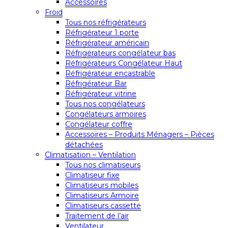
Accessoires
Froid
Tous nos réfrigérateurs
Réfrigérateur 1 porte
Réfrigérateur américain
Réfrigérateurs congélateur bas
Réfrigérateurs Congélateur Haut
Réfrigérateur encastrable
Réfrigérateur Bar
Réfrigérateur vitrine
Tous nos congélateurs
Congélateurs armoires
Congélateur coffre
Accessoires – Produits Ménagers – Pièces
détachées
Climatisation – Ventilation
Tous nos climatiseurs
Climatiseur fixe
Climatiseurs mobiles
Climatiseurs Armoire
Climatiseurs cassette
Traitement de l’air
Ventilateur