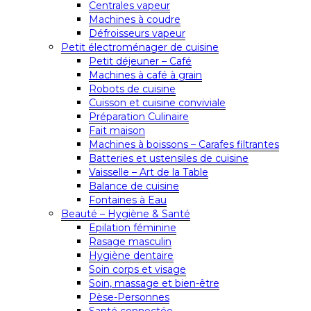
Centrales vapeur
Machines à coudre
Défroisseurs vapeur
Petit électroménager de cuisine
Petit déjeuner – Café
Machines à café à grain
Robots de cuisine
Cuisson et cuisine conviviale
Préparation Culinaire
Fait maison
Machines à boissons – Carafes filtrantes
Batteries et ustensiles de cuisine
Vaisselle – Art de la Table
Balance de cuisine
Fontaines à Eau
Beauté – Hygiène & Santé
Epilation féminine
Rasage masculin
Hygiène dentaire
Soin corps et visage
Soin, massage et bien-être
Pèse-Personnes