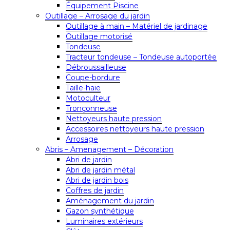
Équipement Piscine
Outillage – Arrosage du jardin
Outillage à main – Matériel de jardinage
Outillage motorisé
Tondeuse
Tracteur tondeuse – Tondeuse autoportée
Débroussailleuse
Coupe-bordure
Taille-haie
Motoculteur
Tronçonneuse
Nettoyeurs haute pression
Accessoires nettoyeurs haute pression
Arrosage
Abris – Amenagement – Décoration
Abri de jardin
Abri de jardin métal
Abri de jardin bois
Coffres de jardin
Aménagement du jardin
Gazon synthétique
Luminaires extérieurs