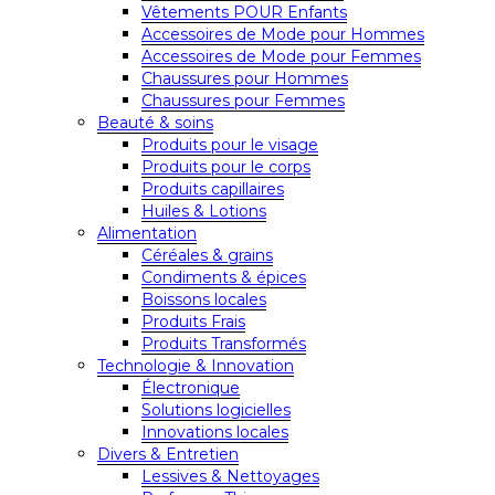
Vêtements POUR Enfants
Accessoires de Mode pour Hommes
Accessoires de Mode pour Femmes
Chaussures pour Hommes
Chaussures pour Femmes
Beauté & soins
Produits pour le visage
Produits pour le corps
Produits capillaires
Huiles & Lotions
Alimentation
Céréales & grains
Condiments & épices
Boissons locales
Produits Frais
Produits Transformés
Technologie & Innovation
Électronique
Solutions logicielles
Innovations locales
Divers & Entretien
Lessives & Nettoyages