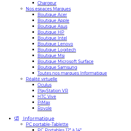
Chargeur
Nos espaces Marques
Boutique Acer
Boutique Apple
Boutique Asus
Boutique HP
Boutique Intel
Boutique Lenovo
Boutique Logitech
Boutique Msi
Boutique Microsoft Surface
Boutique Samsung
Toutes nos marques Informatique
Réalité virtuelle
Oculus
PlayStation VR
HTC Vive
PiMax
Royole
Informatique
PC portable-Tablette
PC Portables 12″ à 14″