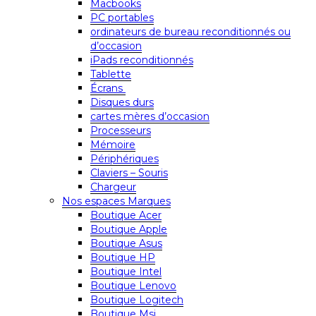
Macbooks
PC portables
ordinateurs de bureau reconditionnés ou
d’occasion
iPads reconditionnés
Tablette
Écrans
Disques durs
cartes mères d’occasion
Processeurs
Mémoire
Périphériques
Claviers – Souris
Chargeur
Nos espaces Marques
Boutique Acer
Boutique Apple
Boutique Asus
Boutique HP
Boutique Intel
Boutique Lenovo
Boutique Logitech
Boutique Msi