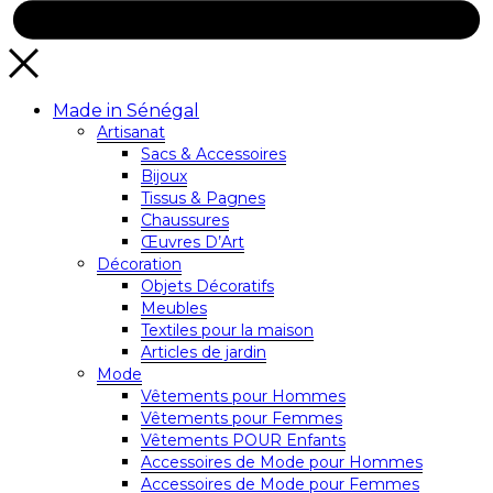
Made in Sénégal
Artisanat
Sacs & Accessoires
Bijoux
Tissus & Pagnes
Chaussures
Œuvres D’Art
Décoration
Objets Décoratifs
Meubles
Textiles pour la maison
Articles de jardin
Mode
Vêtements pour Hommes
Vêtements pour Femmes
Vêtements POUR Enfants
Accessoires de Mode pour Hommes
Accessoires de Mode pour Femmes