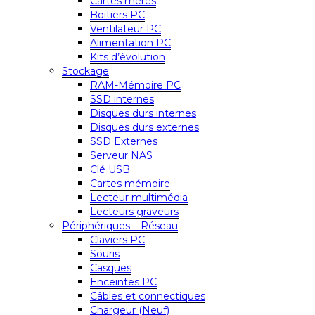
Cartes mères
Boitiers PC
Ventilateur PC
Alimentation PC
Kits d’évolution
Stockage
RAM-Mémoire PC
SSD internes
Disques durs internes
Disques durs externes
SSD Externes
Serveur NAS
Clé USB
Cartes mémoire
Lecteur multimédia
Lecteurs graveurs
Périphériques – Réseau
Claviers PC
Souris
Casques
Enceintes PC
Câbles et connectiques
Chargeur (Neuf)