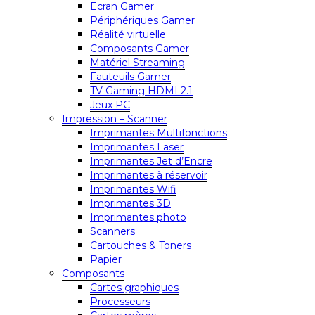
Ecran Gamer
Périphériques Gamer
Réalité virtuelle
Composants Gamer
Matériel Streaming
Fauteuils Gamer
TV Gaming HDMI 2.1
Jeux PC
Impression – Scanner
Imprimantes Multifonctions
Imprimantes Laser
Imprimantes Jet d’Encre
Imprimantes à réservoir
Imprimantes Wifi
Imprimantes 3D
Imprimantes photo
Scanners
Cartouches & Toners
Papier
Composants
Cartes graphiques
Processeurs