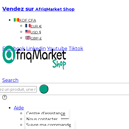
Vendez sur
AfriqMarket Shop
XOF CFA
EUR €
USD $
GBP £
Facebook
Linkedin
Youtube
Tiktok
Search
Aide
Centre d’assistance
Nous contacter
Suivre ma commande