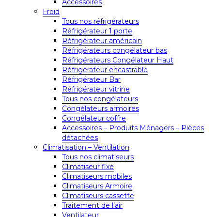
Accessoires
Froid
Tous nos réfrigérateurs
Réfrigérateur 1 porte
Réfrigérateur américain
Réfrigérateurs congélateur bas
Réfrigérateurs Congélateur Haut
Réfrigérateur encastrable
Réfrigérateur Bar
Réfrigérateur vitrine
Tous nos congélateurs
Congélateurs armoires
Congélateur coffre
Accessoires – Produits Ménagers – Pièces
détachées
Climatisation – Ventilation
Tous nos climatiseurs
Climatiseur fixe
Climatiseurs mobiles
Climatiseurs Armoire
Climatiseurs cassette
Traitement de l’air
Ventilateur