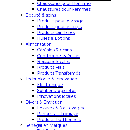
Chaussures pour Hommes
Chaussures pour Femmes
Beauté & soins
Produits pour le visage
Produits pour le corps
Produits capillaires
Huiles & Lotions
Alimentation
Céréales & grains
Condiments & épices
Boissons locales
Produits Frais
Produits Transformés
Technologie & Innovation
Électronique
Solutions logicielles
Innovations locales
Divers & Entretien
Lessives & Nettoyages
Parfums – Thiouraye
Produits Traditionnels
Sénégal en Marques