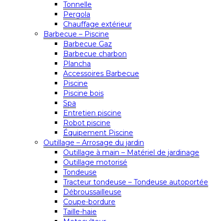
Tonnelle
Pergola
Chauffage extérieur
Barbecue – Piscine
Barbecue Gaz
Barbecue charbon
Plancha
Accessoires Barbecue
Piscine
Piscine bois
Spa
Entretien piscine
Robot piscine
Équipement Piscine
Outillage – Arrosage du jardin
Outillage à main – Matériel de jardinage
Outillage motorisé
Tondeuse
Tracteur tondeuse – Tondeuse autoportée
Débroussailleuse
Coupe-bordure
Taille-haie