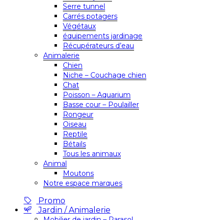
Serre tunnel
Carrés potagers
Végétaux
équipements jardinage
Récupérateurs d’eau
Animalerie
Chien
Niche – Couchage chien
Chat
Poisson – Aquarium
Basse cour – Poulailler
Rongeur
Oiseau
Reptile
Bétails
Tous les animaux
Animal
Moutons
Notre espace marques
Promo
Jardin / Animalerie
Mobilier de jardin – Parasol