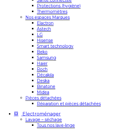
Santé connectée
Protections (hygiène)
Thermomètres
Nos espaces Marques
Elactron
Astech
LG
Hisense
Smart technology
Beko
Samsung
Haier
Roch
Décakila
Deska
Binatone
Midea
Pièces détachées
Réparation et pièces détachées
Electroménager
Lavage – séchage
Tous nos lave-linge