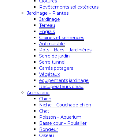
Clôtures
Revêtements sol extérieurs
Jardinage – Plantes
Jardinage
Terreau
Engrais
Graines et semences
Anti nuisible
Pots – Bacs – Jardinières
Serre de jardin
Serre tunnel
Carrés potagers
Végétaux
équipements jardinage
Récupérateurs d’eau
Animalerie
Chien
Niche – Couchage chien
Chat
Poisson – Aquarium
Basse cour – Poulailler
Rongeur
Oiseau