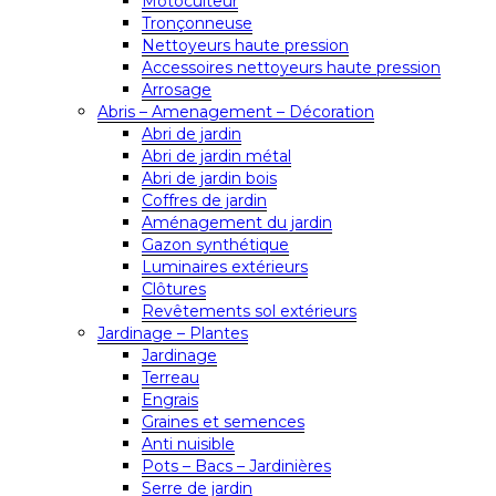
Motoculteur
Tronçonneuse
Nettoyeurs haute pression
Accessoires nettoyeurs haute pression
Arrosage
Abris – Amenagement – Décoration
Abri de jardin
Abri de jardin métal
Abri de jardin bois
Coffres de jardin
Aménagement du jardin
Gazon synthétique
Luminaires extérieurs
Clôtures
Revêtements sol extérieurs
Jardinage – Plantes
Jardinage
Terreau
Engrais
Graines et semences
Anti nuisible
Pots – Bacs – Jardinières
Serre de jardin