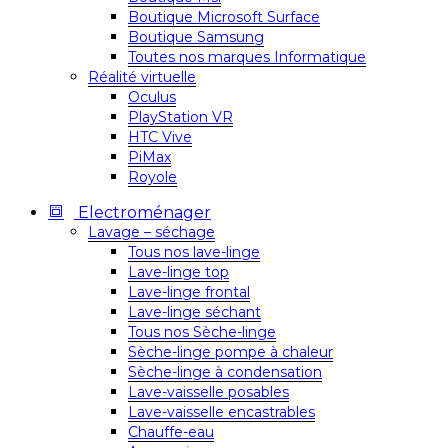
Boutique Microsoft Surface
Boutique Samsung
Toutes nos marques Informatique
Réalité virtuelle
Oculus
PlayStation VR
HTC Vive
PiMax
Royole
Electroménager
Lavage – séchage
Tous nos lave-linge
Lave-linge top
Lave-linge frontal
Lave-linge séchant
Tous nos Sèche-linge
Sèche-linge pompe à chaleur
Sèche-linge à condensation
Lave-vaisselle posables
Lave-vaisselle encastrables
Chauffe-eau