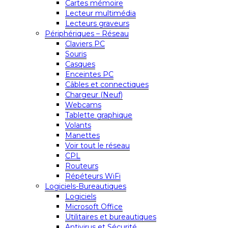
Cartes mémoire
Lecteur multimédia
Lecteurs graveurs
Périphériques – Réseau
Claviers PC
Souris
Casques
Enceintes PC
Câbles et connectiques
Chargeur (Neuf)
Webcams
Tablette graphique
Volants
Manettes
Voir tout le réseau
CPL
Routeurs
Répéteurs WiFi
Logiciels-Bureautiques
Logiciels
Microsoft Office
Utilitaires et bureautiques
Antivirus et Sécurité