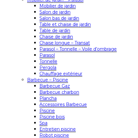
Mobilier de jardin
Salon de jardin
Salon bas de jardin
Table et chaise de jardin
Table de jardin
Chaise de jardin
Chaise longue – Transat
Parasol – Tonnelle – Voile d’ombrage
Parasol
Tonnelle
Pergola
Chauffage extérieur
Barbecue – Piscine
Barbecue Gaz
Barbecue charbon
Plancha
Accessoires Barbecue
Piscine
Piscine bois
Spa
Entretien piscine
Robot piscine