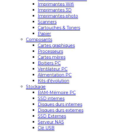
Imprimantes Wifi
Imprimantes 3D
Imprimantes photo
Scanners
Cartouches & Toners
Papier
Composants
Cartes graphiques
Processeurs
Cartes mères
Boitiers PC
Ventilateur PC
Alimentation PC
Kits d’évolution
Stockage
RAM-Mémoire PC
SSD internes
Disques durs internes
Disques durs externes
SSD Externes
Serveur NAS
Clé USB