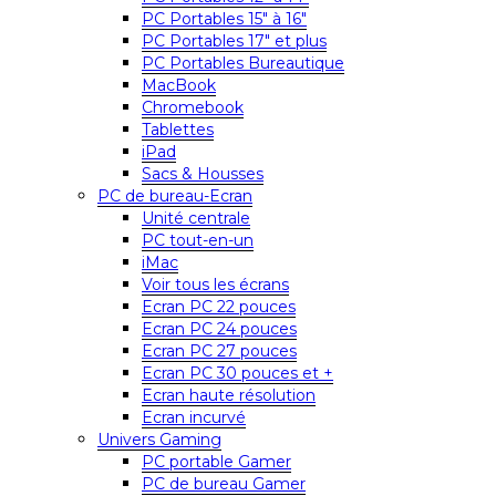
PC Portables 15″ à 16″
PC Portables 17″ et plus
PC Portables Bureautique
MacBook
Chromebook
Tablettes
iPad
Sacs & Housses
PC de bureau-Ecran
Unité centrale
PC tout-en-un
iMac
Voir tous les écrans
Ecran PC 22 pouces
Ecran PC 24 pouces
Ecran PC 27 pouces
Ecran PC 30 pouces et +
Ecran haute résolution
Ecran incurvé
Univers Gaming
PC portable Gamer
PC de bureau Gamer