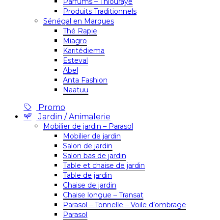
Parfums – Thiouraye
Produits Traditionnels
Sénégal en Marques
Thé Rapie
Miagro
Karitédiema
Esteval
Abel
Anta Fashion
Naatuu
Promo
Jardin / Animalerie
Mobilier de jardin – Parasol
Mobilier de jardin
Salon de jardin
Salon bas de jardin
Table et chaise de jardin
Table de jardin
Chaise de jardin
Chaise longue – Transat
Parasol – Tonnelle – Voile d’ombrage
Parasol