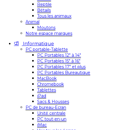
Reptile
Bétails
Tous les animaux
Animal
Moutons
Notre espace marques
Informatique
PC portable-Tablette
PC Portables 12″ à 14″
PC Portables 15″ à 16″
PC Portables 17″ et plus
PC Portables Bureautique
MacBook
Chromebook
Tablettes
iPad
Sacs & Housses
PC de bureau-Ecran
Unité centrale
PC tout-en-un
iMac