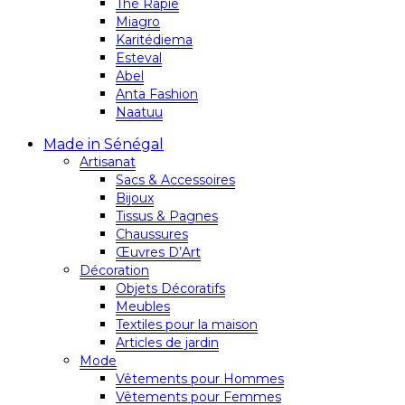
Thé Rapie
Miagro
Karitédiema
Esteval
Abel
Anta Fashion
Naatuu
Made in Sénégal
Artisanat
Sacs & Accessoires
Bijoux
Tissus & Pagnes
Chaussures
Œuvres D’Art
Décoration
Objets Décoratifs
Meubles
Textiles pour la maison
Articles de jardin
Mode
Vêtements pour Hommes
Vêtements pour Femmes