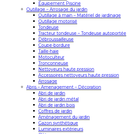
Équipement Piscine
Outillage – Arrosage du jardin
Outillage à main – Matériel de jardinage
Outillage motorisé
Tondeuse
Tracteur tondeuse – Tondeuse autoportée
Débroussailleuse
Coupe-bordure
Taille-haie
Motoculteur
Tronçonneuse
Nettoyeurs haute pression
Accessoires nettoyeurs haute pression
Arrosage
Abris – Amenagement – Décoration
Abri de jardin
Abri de jardin métal
Abri de jardin bois
Coffres de jardin
Aménagement du jardin
Gazon synthétique
Luminaires extérieurs