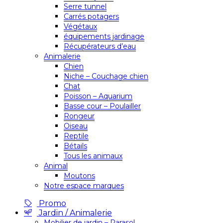
Serre tunnel
Carrés potagers
Végétaux
équipements jardinage
Récupérateurs d’eau
Animalerie
Chien
Niche – Couchage chien
Chat
Poisson – Aquarium
Basse cour – Poulailler
Rongeur
Oiseau
Reptile
Bétails
Tous les animaux
Animal
Moutons
Notre espace marques
Promo
Jardin / Animalerie
Mobilier de jardin – Parasol