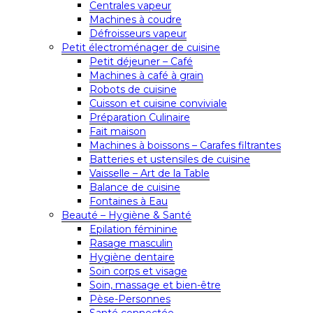
Centrales vapeur
Machines à coudre
Défroisseurs vapeur
Petit électroménager de cuisine
Petit déjeuner – Café
Machines à café à grain
Robots de cuisine
Cuisson et cuisine conviviale
Préparation Culinaire
Fait maison
Machines à boissons – Carafes filtrantes
Batteries et ustensiles de cuisine
Vaisselle – Art de la Table
Balance de cuisine
Fontaines à Eau
Beauté – Hygiène & Santé
Epilation féminine
Rasage masculin
Hygiène dentaire
Soin corps et visage
Soin, massage et bien-être
Pèse-Personnes