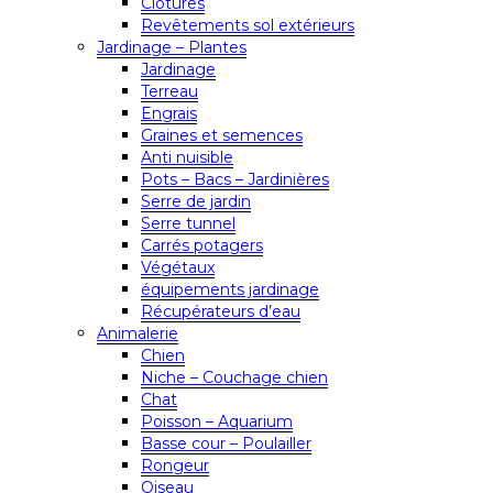
Clôtures
Revêtements sol extérieurs
Jardinage – Plantes
Jardinage
Terreau
Engrais
Graines et semences
Anti nuisible
Pots – Bacs – Jardinières
Serre de jardin
Serre tunnel
Carrés potagers
Végétaux
équipements jardinage
Récupérateurs d’eau
Animalerie
Chien
Niche – Couchage chien
Chat
Poisson – Aquarium
Basse cour – Poulailler
Rongeur
Oiseau