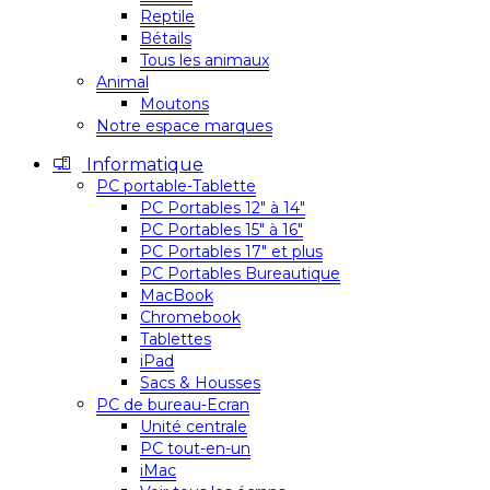
Reptile
Bétails
Tous les animaux
Animal
Moutons
Notre espace marques
Informatique
PC portable-Tablette
PC Portables 12″ à 14″
PC Portables 15″ à 16″
PC Portables 17″ et plus
PC Portables Bureautique
MacBook
Chromebook
Tablettes
iPad
Sacs & Housses
PC de bureau-Ecran
Unité centrale
PC tout-en-un
iMac