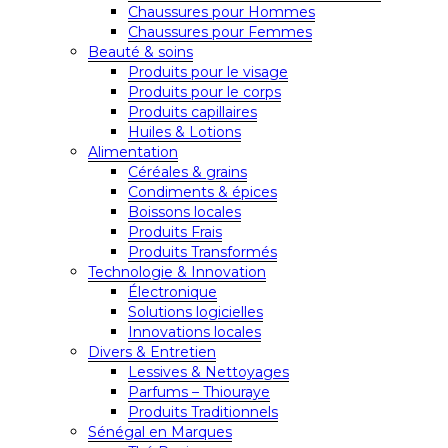
Chaussures pour Hommes
Chaussures pour Femmes
Beauté & soins
Produits pour le visage
Produits pour le corps
Produits capillaires
Huiles & Lotions
Alimentation
Céréales & grains
Condiments & épices
Boissons locales
Produits Frais
Produits Transformés
Technologie & Innovation
Électronique
Solutions logicielles
Innovations locales
Divers & Entretien
Lessives & Nettoyages
Parfums – Thiouraye
Produits Traditionnels
Sénégal en Marques