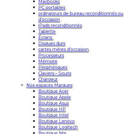
Macbooks
PC portables
ordinateurs de bureau reconditionnés ou
d’occasion
iPads reconditionnés
Tablette
Écrans
Disques durs
cartes mères d’occasion
Processeurs
Mémoire
Périphériques
Claviers – Souris
Chargeur
Nos espaces Marques
Boutique Acer
Boutique Apple
Boutique Asus
Boutique HP
Boutique Intel
Boutique Lenovo
Boutique Logitech
Boutique Msi