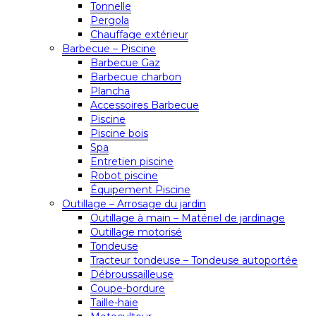
Tonnelle
Pergola
Chauffage extérieur
Barbecue – Piscine
Barbecue Gaz
Barbecue charbon
Plancha
Accessoires Barbecue
Piscine
Piscine bois
Spa
Entretien piscine
Robot piscine
Équipement Piscine
Outillage – Arrosage du jardin
Outillage à main – Matériel de jardinage
Outillage motorisé
Tondeuse
Tracteur tondeuse – Tondeuse autoportée
Débroussailleuse
Coupe-bordure
Taille-haie