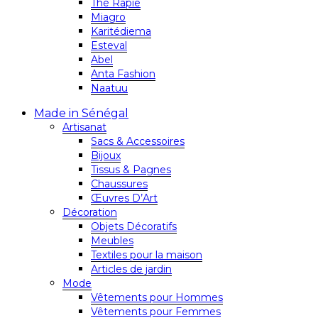
Thé Rapie
Miagro
Karitédiema
Esteval
Abel
Anta Fashion
Naatuu
Made in Sénégal
Artisanat
Sacs & Accessoires
Bijoux
Tissus & Pagnes
Chaussures
Œuvres D’Art
Décoration
Objets Décoratifs
Meubles
Textiles pour la maison
Articles de jardin
Mode
Vêtements pour Hommes
Vêtements pour Femmes