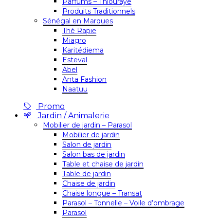
Parfums – Thiouraye
Produits Traditionnels
Sénégal en Marques
Thé Rapie
Miagro
Karitédiema
Esteval
Abel
Anta Fashion
Naatuu
Promo
Jardin / Animalerie
Mobilier de jardin – Parasol
Mobilier de jardin
Salon de jardin
Salon bas de jardin
Table et chaise de jardin
Table de jardin
Chaise de jardin
Chaise longue – Transat
Parasol – Tonnelle – Voile d’ombrage
Parasol