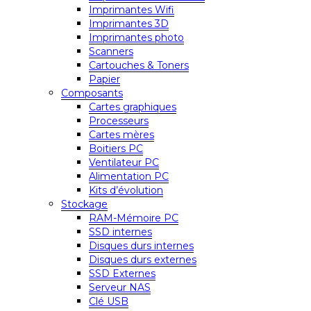
Imprimantes Wifi
Imprimantes 3D
Imprimantes photo
Scanners
Cartouches & Toners
Papier
Composants
Cartes graphiques
Processeurs
Cartes mères
Boitiers PC
Ventilateur PC
Alimentation PC
Kits d’évolution
Stockage
RAM-Mémoire PC
SSD internes
Disques durs internes
Disques durs externes
SSD Externes
Serveur NAS
Clé USB