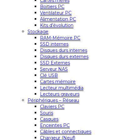
Cartes mères
Boitiers PC
Ventilateur PC
Alimentation PC
Kits d’évolution
Stockage
RAM-Mémoire PC
SSD internes
Disques durs internes
Disques durs externes
SSD Externes
Serveur NAS
Clé USB
Cartes mémoire
Lecteur multimédia
Lecteurs graveurs
Périphériques – Réseau
Claviers PC
Souris
Casques
Enceintes PC
Câbles et connectiques
Chargeur (Neuf)