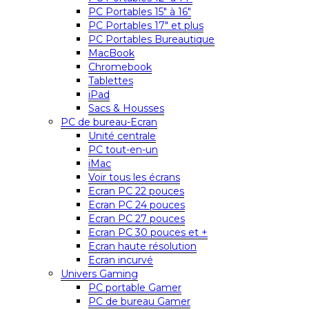
PC Portables 15″ à 16″
PC Portables 17″ et plus
PC Portables Bureautique
MacBook
Chromebook
Tablettes
iPad
Sacs & Housses
PC de bureau-Ecran
Unité centrale
PC tout-en-un
iMac
Voir tous les écrans
Ecran PC 22 pouces
Ecran PC 24 pouces
Ecran PC 27 pouces
Ecran PC 30 pouces et +
Ecran haute résolution
Ecran incurvé
Univers Gaming
PC portable Gamer
PC de bureau Gamer