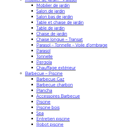
Mobilier de jardin
Salon de jardin
Salon bas de jardin
Table et chaise de jardin
Table de jardin
Chaise de jardin
Chaise longue – Transat
Parasol – Tonnelle – Voile d’ombrage
Parasol
Tonnelle
Pergola
Chauffage extérieur
Barbecue – Piscine
Barbecue Gaz
Barbecue charbon
Plancha
Accessoires Barbecue
Piscine
Piscine bois
Spa
Entretien piscine
Robot piscine