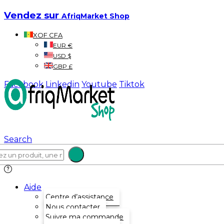
Vendez sur
AfriqMarket Shop
XOF CFA
EUR €
USD $
GBP £
Facebook
Linkedin
Youtube
Tiktok
Search
Aide
Centre d’assistance
Nous contacter
Suivre ma commande