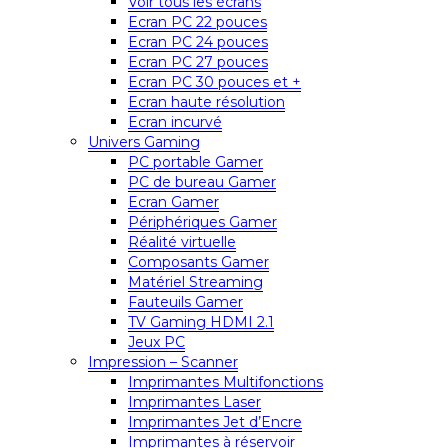
Voir tous les écrans
Ecran PC 22 pouces
Ecran PC 24 pouces
Ecran PC 27 pouces
Ecran PC 30 pouces et +
Ecran haute résolution
Ecran incurvé
Univers Gaming
PC portable Gamer
PC de bureau Gamer
Ecran Gamer
Périphériques Gamer
Réalité virtuelle
Composants Gamer
Matériel Streaming
Fauteuils Gamer
TV Gaming HDMI 2.1
Jeux PC
Impression – Scanner
Imprimantes Multifonctions
Imprimantes Laser
Imprimantes Jet d’Encre
Imprimantes à réservoir