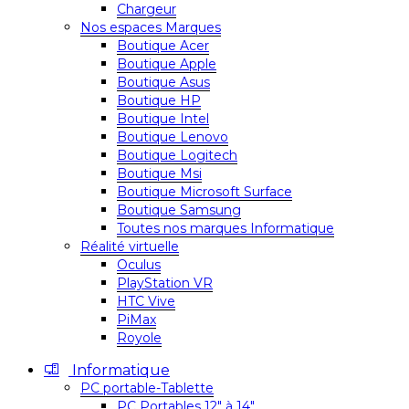
Chargeur
Nos espaces Marques
Boutique Acer
Boutique Apple
Boutique Asus
Boutique HP
Boutique Intel
Boutique Lenovo
Boutique Logitech
Boutique Msi
Boutique Microsoft Surface
Boutique Samsung
Toutes nos marques Informatique
Réalité virtuelle
Oculus
PlayStation VR
HTC Vive
PiMax
Royole
Informatique
PC portable-Tablette
PC Portables 12″ à 14″