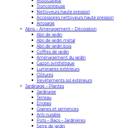
Motoculteur
Tronçonneuse
Nettoyeurs haute pression
Accessoires nettoyeurs haute pression
Arrosage
Abris – Amenagement – Décoration
Abri de jardin
Abri de jardin métal
Abri de jardin bois
Coffres de jardin
Aménagement du jardin
Gazon synthétique
Luminaires extérieurs
Clôtures
Revêtements sol extérieurs
Jardinage – Plantes
Jardinage
Terreau
Engrais
Graines et semences
Anti nuisible
Pots – Bacs – Jardinières
Serre de jardin