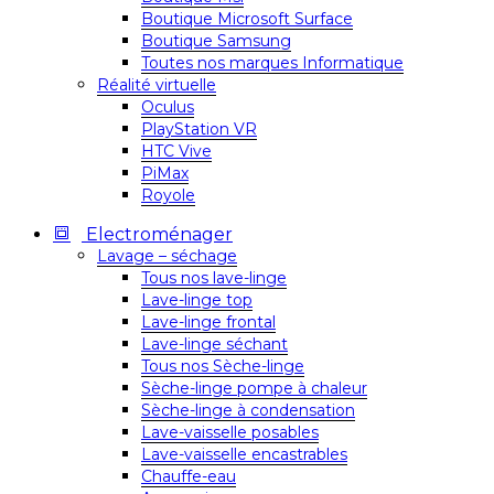
Boutique Microsoft Surface
Boutique Samsung
Toutes nos marques Informatique
Réalité virtuelle
Oculus
PlayStation VR
HTC Vive
PiMax
Royole
Electroménager
Lavage – séchage
Tous nos lave-linge
Lave-linge top
Lave-linge frontal
Lave-linge séchant
Tous nos Sèche-linge
Sèche-linge pompe à chaleur
Sèche-linge à condensation
Lave-vaisselle posables
Lave-vaisselle encastrables
Chauffe-eau