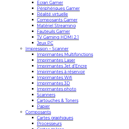
Ecran Gamer
Périphériques Gamer
Réalité virtuelle
Composants Gamer
Matériel Streaming
Fauteuils Gamer
TV Gaming HDMI 2.1
Jeux PC
Impression – Scanner
Imprimantes Multifonctions
Imprimantes Laser
Imprimantes Jet d’Encre
Imprimantes à réservoir
Imprimantes Wifi
Imprimantes 3D
Imprimantes photo
Scanners
Cartouches & Toners
Papier
Composants
Cartes graphiques
Processeurs