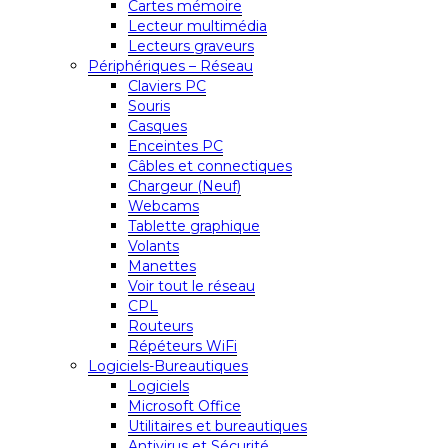
Cartes mémoire
Lecteur multimédia
Lecteurs graveurs
Périphériques – Réseau
Claviers PC
Souris
Casques
Enceintes PC
Câbles et connectiques
Chargeur (Neuf)
Webcams
Tablette graphique
Volants
Manettes
Voir tout le réseau
CPL
Routeurs
Répéteurs WiFi
Logiciels-Bureautiques
Logiciels
Microsoft Office
Utilitaires et bureautiques
Antivirus et Sécurité