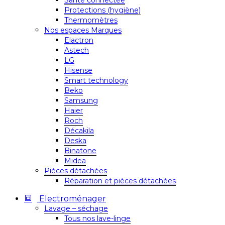
Santé connectée
Protections (hygiène)
Thermomètres
Nos espaces Marques
Elactron
Astech
LG
Hisense
Smart technology
Beko
Samsung
Haier
Roch
Décakila
Deska
Binatone
Midea
Pièces détachées
Réparation et pièces détachées
Electroménager
Lavage – séchage
Tous nos lave-linge