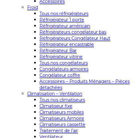
Accessoires
Froid
Tous nos réfrigérateurs
Réfrigérateur 1 porte
Réfrigérateur américain
Réfrigérateurs congélateur bas
Réfrigérateurs Congélateur Haut
Réfrigérateur encastrable
Réfrigérateur Bar
Réfrigérateur vitrine
Tous nos congélateurs
Congélateurs armoires
Congélateur coffre
Accessoires – Produits Ménagers – Pièces
détachées
Climatisation – Ventilation
Tous nos climatiseurs
Climatiseur fixe
Climatiseurs mobiles
Climatiseurs Armoire
Climatiseurs cassette
Traitement de l’air
Ventilateur