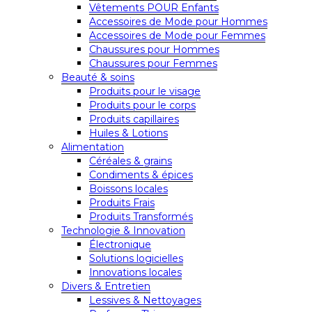
Vêtements POUR Enfants
Accessoires de Mode pour Hommes
Accessoires de Mode pour Femmes
Chaussures pour Hommes
Chaussures pour Femmes
Beauté & soins
Produits pour le visage
Produits pour le corps
Produits capillaires
Huiles & Lotions
Alimentation
Céréales & grains
Condiments & épices
Boissons locales
Produits Frais
Produits Transformés
Technologie & Innovation
Électronique
Solutions logicielles
Innovations locales
Divers & Entretien
Lessives & Nettoyages