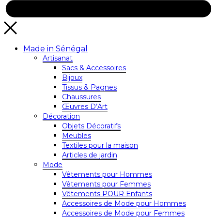
Made in Sénégal
Artisanat
Sacs & Accessoires
Bijoux
Tissus & Pagnes
Chaussures
Œuvres D’Art
Décoration
Objets Décoratifs
Meubles
Textiles pour la maison
Articles de jardin
Mode
Vêtements pour Hommes
Vêtements pour Femmes
Vêtements POUR Enfants
Accessoires de Mode pour Hommes
Accessoires de Mode pour Femmes