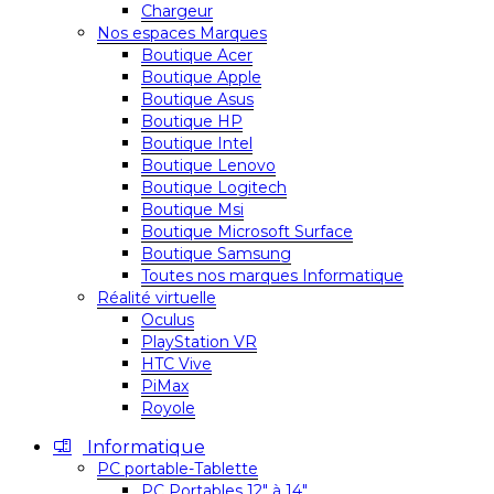
Chargeur
Nos espaces Marques
Boutique Acer
Boutique Apple
Boutique Asus
Boutique HP
Boutique Intel
Boutique Lenovo
Boutique Logitech
Boutique Msi
Boutique Microsoft Surface
Boutique Samsung
Toutes nos marques Informatique
Réalité virtuelle
Oculus
PlayStation VR
HTC Vive
PiMax
Royole
Informatique
PC portable-Tablette
PC Portables 12″ à 14″