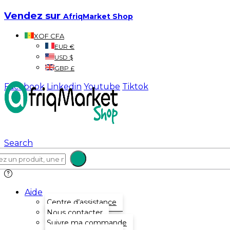
Vendez sur
AfriqMarket Shop
XOF CFA
EUR €
USD $
GBP £
Facebook
Linkedin
Youtube
Tiktok
Search
Aide
Centre d’assistance
Nous contacter
Suivre ma commande