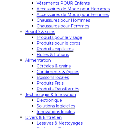
Vêtements POUR Enfants
Accessoires de Mode pour Hommes
Accessoires de Mode pour Femmes
Chaussures pour Hommes
Chaussures pour Femmes
Beauté & soins
Produits pour le visage
Produits pour le corps
Produits capillaires
Huiles & Lotions
Alimentation
Céréales & grains
Condiments & épices
Boissons locales
Produits Frais
Produits Transformés
Technologie & Innovation
Électronique
Solutions logicielles
Innovations locales
Divers & Entretien
Lessives & Nettoyages