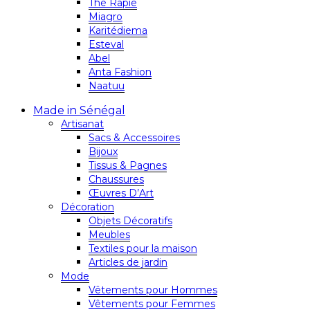
Thé Rapie
Miagro
Karitédiema
Esteval
Abel
Anta Fashion
Naatuu
Made in Sénégal
Artisanat
Sacs & Accessoires
Bijoux
Tissus & Pagnes
Chaussures
Œuvres D’Art
Décoration
Objets Décoratifs
Meubles
Textiles pour la maison
Articles de jardin
Mode
Vêtements pour Hommes
Vêtements pour Femmes