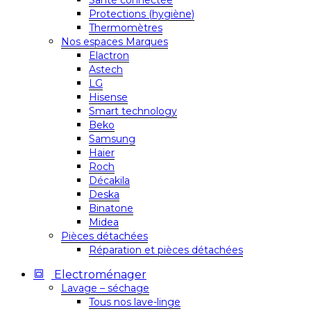
Santé connectée
Protections (hygiène)
Thermomètres
Nos espaces Marques
Elactron
Astech
LG
Hisense
Smart technology
Beko
Samsung
Haier
Roch
Décakila
Deska
Binatone
Midea
Pièces détachées
Réparation et pièces détachées
Electroménager
Lavage – séchage
Tous nos lave-linge