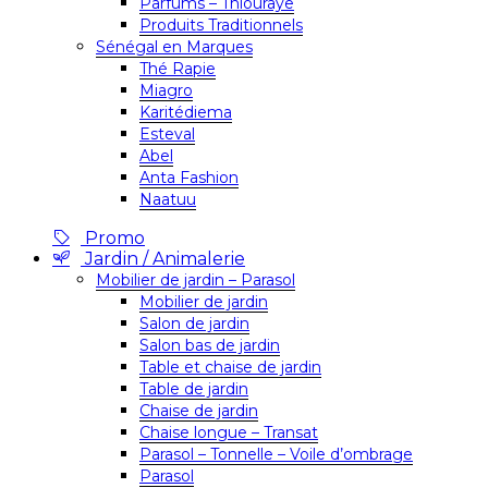
Parfums – Thiouraye
Produits Traditionnels
Sénégal en Marques
Thé Rapie
Miagro
Karitédiema
Esteval
Abel
Anta Fashion
Naatuu
Promo
Jardin / Animalerie
Mobilier de jardin – Parasol
Mobilier de jardin
Salon de jardin
Salon bas de jardin
Table et chaise de jardin
Table de jardin
Chaise de jardin
Chaise longue – Transat
Parasol – Tonnelle – Voile d’ombrage
Parasol