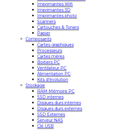
Imprimantes Wifi
Imprimantes 3D
Imprimantes photo
Scanners
Cartouches & Toners
Papier
Composants
Cartes graphiques
Processeurs
Cartes mères
Boitiers PC
Ventilateur PC
Alimentation PC
Kits d’évolution
Stockage
RAM-Mémoire PC
SSD internes
Disques durs internes
Disques durs externes
SSD Externes
Serveur NAS
Clé USB