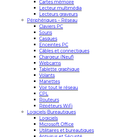
Cartes mémoire
Lecteur multimédia
Lecteurs graveurs
Périphériques – Réseau
Claviers PC
Souris
Casques
Enceintes PC
Câbles et connectiques
Chargeur (Neuf)
Webcams
Tablette graphique
Volants
Manettes
Voir tout le réseau
CPL
Routeurs
Répéteurs WiFi
Logiciels-Bureautiques
Logiciels
Microsoft Office
Utilitaires et bureautiques
Antivirus et Sécurité