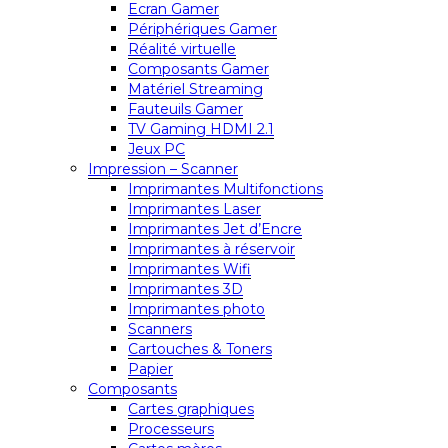
Ecran Gamer
Périphériques Gamer
Réalité virtuelle
Composants Gamer
Matériel Streaming
Fauteuils Gamer
TV Gaming HDMI 2.1
Jeux PC
Impression – Scanner
Imprimantes Multifonctions
Imprimantes Laser
Imprimantes Jet d’Encre
Imprimantes à réservoir
Imprimantes Wifi
Imprimantes 3D
Imprimantes photo
Scanners
Cartouches & Toners
Papier
Composants
Cartes graphiques
Processeurs