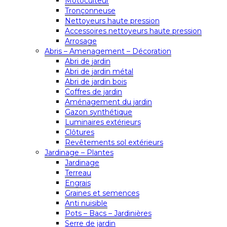
Motoculteur
Tronçonneuse
Nettoyeurs haute pression
Accessoires nettoyeurs haute pression
Arrosage
Abris – Amenagement – Décoration
Abri de jardin
Abri de jardin métal
Abri de jardin bois
Coffres de jardin
Aménagement du jardin
Gazon synthétique
Luminaires extérieurs
Clôtures
Revêtements sol extérieurs
Jardinage – Plantes
Jardinage
Terreau
Engrais
Graines et semences
Anti nuisible
Pots – Bacs – Jardinières
Serre de jardin