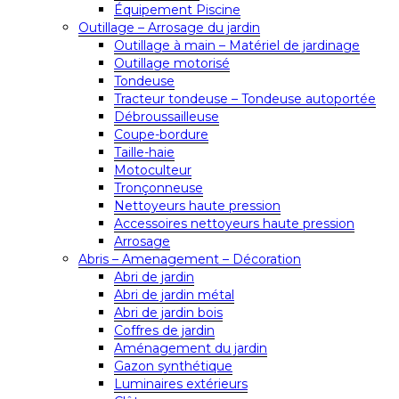
Équipement Piscine
Outillage – Arrosage du jardin
Outillage à main – Matériel de jardinage
Outillage motorisé
Tondeuse
Tracteur tondeuse – Tondeuse autoportée
Débroussailleuse
Coupe-bordure
Taille-haie
Motoculteur
Tronçonneuse
Nettoyeurs haute pression
Accessoires nettoyeurs haute pression
Arrosage
Abris – Amenagement – Décoration
Abri de jardin
Abri de jardin métal
Abri de jardin bois
Coffres de jardin
Aménagement du jardin
Gazon synthétique
Luminaires extérieurs