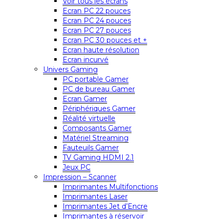
Voir tous les écrans
Ecran PC 22 pouces
Ecran PC 24 pouces
Ecran PC 27 pouces
Ecran PC 30 pouces et +
Ecran haute résolution
Ecran incurvé
Univers Gaming
PC portable Gamer
PC de bureau Gamer
Ecran Gamer
Périphériques Gamer
Réalité virtuelle
Composants Gamer
Matériel Streaming
Fauteuils Gamer
TV Gaming HDMI 2.1
Jeux PC
Impression – Scanner
Imprimantes Multifonctions
Imprimantes Laser
Imprimantes Jet d’Encre
Imprimantes à réservoir