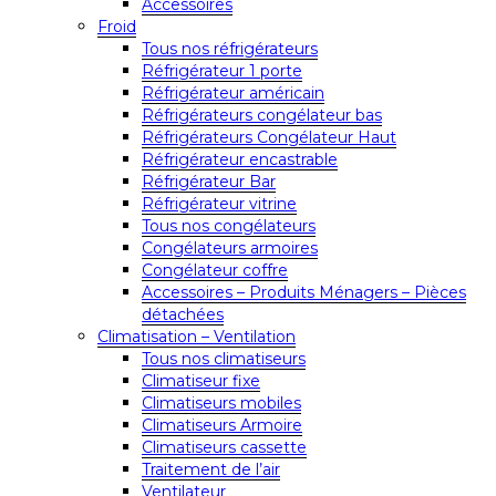
Accessoires
Froid
Tous nos réfrigérateurs
Réfrigérateur 1 porte
Réfrigérateur américain
Réfrigérateurs congélateur bas
Réfrigérateurs Congélateur Haut
Réfrigérateur encastrable
Réfrigérateur Bar
Réfrigérateur vitrine
Tous nos congélateurs
Congélateurs armoires
Congélateur coffre
Accessoires – Produits Ménagers – Pièces
détachées
Climatisation – Ventilation
Tous nos climatiseurs
Climatiseur fixe
Climatiseurs mobiles
Climatiseurs Armoire
Climatiseurs cassette
Traitement de l’air
Ventilateur