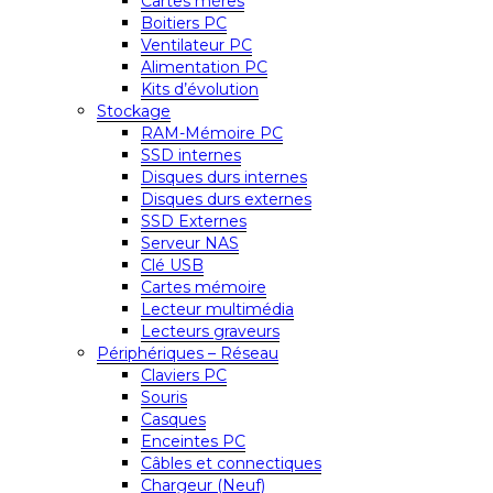
Cartes mères
Boitiers PC
Ventilateur PC
Alimentation PC
Kits d’évolution
Stockage
RAM-Mémoire PC
SSD internes
Disques durs internes
Disques durs externes
SSD Externes
Serveur NAS
Clé USB
Cartes mémoire
Lecteur multimédia
Lecteurs graveurs
Périphériques – Réseau
Claviers PC
Souris
Casques
Enceintes PC
Câbles et connectiques
Chargeur (Neuf)