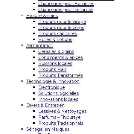
Chaussures pour Hommes
Chaussures pour Femmes
Beauté & soins
Produits pour le visage
Produits pour le corps
Produits capillaires
Huiles & Lotions
Alimentation
Céréales & grains
Condiments & épices
Boissons locales
Produits Frais
Produits Transformés
Technologie & Innovation
Électronique
Solutions logicielles
Innovations locales
Divers & Entretien
Lessives & Nettoyages
Parfums – Thiouraye
Produits Traditionnels
Sénégal en Marques