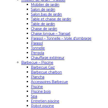
Mobilier de jardin
Salon de jardin
Salon bas de jardin
Table et chaise de jardin
Table de jardin
Chaise de jardin
Chaise longue – Transat
Parasol – Tonnelle – Voile d’ombrage
Parasol
Tonnelle
Pergola
Chauffage extérieur
Barbecue – Piscine
Barbecue Gaz
Barbecue charbon
Plancha
Accessoires Barbecue
Piscine
Piscine bois
Spa
Entretien piscine
Robot piscine