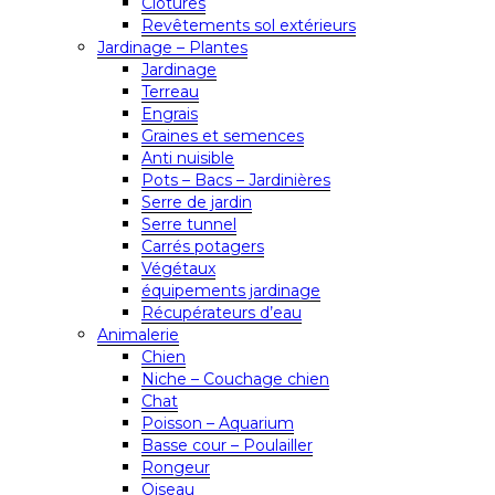
Clôtures
Revêtements sol extérieurs
Jardinage – Plantes
Jardinage
Terreau
Engrais
Graines et semences
Anti nuisible
Pots – Bacs – Jardinières
Serre de jardin
Serre tunnel
Carrés potagers
Végétaux
équipements jardinage
Récupérateurs d’eau
Animalerie
Chien
Niche – Couchage chien
Chat
Poisson – Aquarium
Basse cour – Poulailler
Rongeur
Oiseau