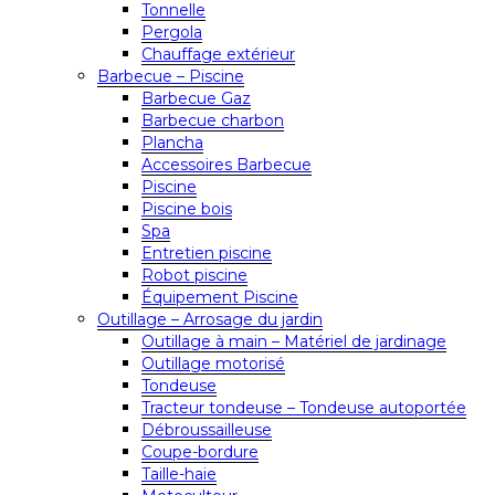
Tonnelle
Pergola
Chauffage extérieur
Barbecue – Piscine
Barbecue Gaz
Barbecue charbon
Plancha
Accessoires Barbecue
Piscine
Piscine bois
Spa
Entretien piscine
Robot piscine
Équipement Piscine
Outillage – Arrosage du jardin
Outillage à main – Matériel de jardinage
Outillage motorisé
Tondeuse
Tracteur tondeuse – Tondeuse autoportée
Débroussailleuse
Coupe-bordure
Taille-haie