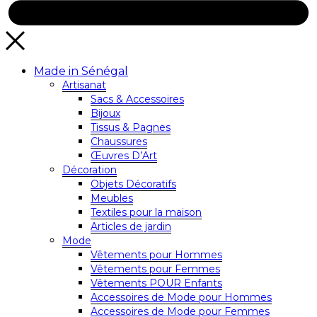
Made in Sénégal
Artisanat
Sacs & Accessoires
Bijoux
Tissus & Pagnes
Chaussures
Œuvres D’Art
Décoration
Objets Décoratifs
Meubles
Textiles pour la maison
Articles de jardin
Mode
Vêtements pour Hommes
Vêtements pour Femmes
Vêtements POUR Enfants
Accessoires de Mode pour Hommes
Accessoires de Mode pour Femmes