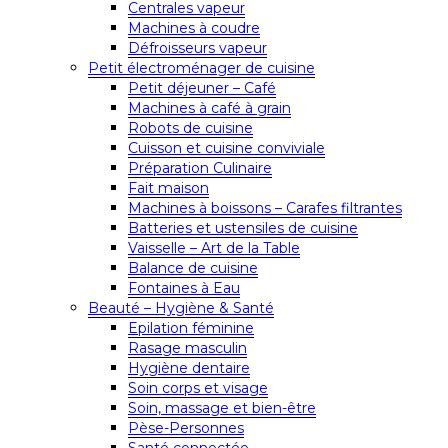
Centrales vapeur
Machines à coudre
Défroisseurs vapeur
Petit électroménager de cuisine
Petit déjeuner – Café
Machines à café à grain
Robots de cuisine
Cuisson et cuisine conviviale
Préparation Culinaire
Fait maison
Machines à boissons – Carafes filtrantes
Batteries et ustensiles de cuisine
Vaisselle – Art de la Table
Balance de cuisine
Fontaines à Eau
Beauté – Hygiène & Santé
Epilation féminine
Rasage masculin
Hygiène dentaire
Soin corps et visage
Soin, massage et bien-être
Pèse-Personnes