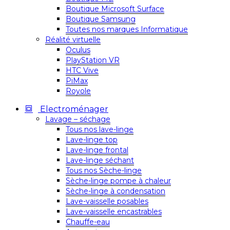
Boutique Microsoft Surface
Boutique Samsung
Toutes nos marques Informatique
Réalité virtuelle
Oculus
PlayStation VR
HTC Vive
PiMax
Royole
Electroménager
Lavage – séchage
Tous nos lave-linge
Lave-linge top
Lave-linge frontal
Lave-linge séchant
Tous nos Sèche-linge
Sèche-linge pompe à chaleur
Sèche-linge à condensation
Lave-vaisselle posables
Lave-vaisselle encastrables
Chauffe-eau