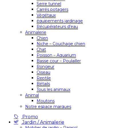
Serre tunnel
Carrés potagers
Végétaux
équipements jardinage
Récupérateurs d’eau
Animalerie
Chien
Niche – Couchage chien
Chat
Poisson – Aquarium
Basse cour – Poulailler
Rongeur
Oiseau
Reptile
Bétails
Tous les animaux
Animal
Moutons
Notre espace marques
Promo
Jardin / Animalerie
Mobilier de jardin – Parasol