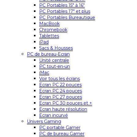
PC Portables 15″ à 16″
PC Portables 17″ et plus
PC Portables Bureautique
MacBook
Chromebook
Tablettes
iPad
Sacs & Housses
PC de bureau-Ecran
Unité centrale
PC tout-en-un
iMac
Voir tous les écrans
Ecran PC 22 pouces
Ecran PC 24 pouces
Ecran PC 27 pouces
Ecran PC 30 pouces et +
Ecran haute résolution
Ecran incurvé
Univers Gaming
PC portable Gamer
PC de bureau Gamer