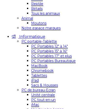
Reptile
Bétails
Tous les animaux
Animal
Moutons
Notre espace marques
Informatique
PC portable-Tablette
PC Portables 12″ à 14″
PC Portables 15″ à 16″
PC Portables 17″ et plus
PC Portables Bureautique
MacBook
Chromebook
Tablettes
iPad
Sacs & Housses
PC de bureau-Ecran
Unité centrale
PC tout-en-un
iMac