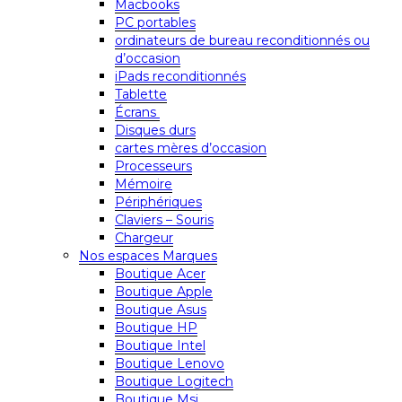
Macbooks
PC portables
ordinateurs de bureau reconditionnés ou
d’occasion
iPads reconditionnés
Tablette
Écrans
Disques durs
cartes mères d’occasion
Processeurs
Mémoire
Périphériques
Claviers – Souris
Chargeur
Nos espaces Marques
Boutique Acer
Boutique Apple
Boutique Asus
Boutique HP
Boutique Intel
Boutique Lenovo
Boutique Logitech
Boutique Msi