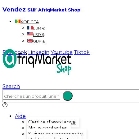
Vendez sur
AfriqMarket Shop
XOF CFA
EUR €
USD $
GBP £
Facebook
Linkedin
Youtube
Tiktok
Search
Aide
Centre d’assistance
Nous contacter
Suivre ma commande