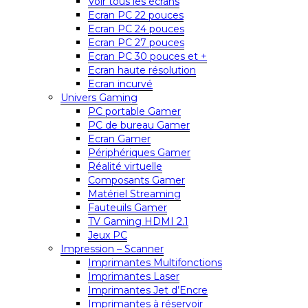
Voir tous les écrans
Ecran PC 22 pouces
Ecran PC 24 pouces
Ecran PC 27 pouces
Ecran PC 30 pouces et +
Ecran haute résolution
Ecran incurvé
Univers Gaming
PC portable Gamer
PC de bureau Gamer
Ecran Gamer
Périphériques Gamer
Réalité virtuelle
Composants Gamer
Matériel Streaming
Fauteuils Gamer
TV Gaming HDMI 2.1
Jeux PC
Impression – Scanner
Imprimantes Multifonctions
Imprimantes Laser
Imprimantes Jet d’Encre
Imprimantes à réservoir