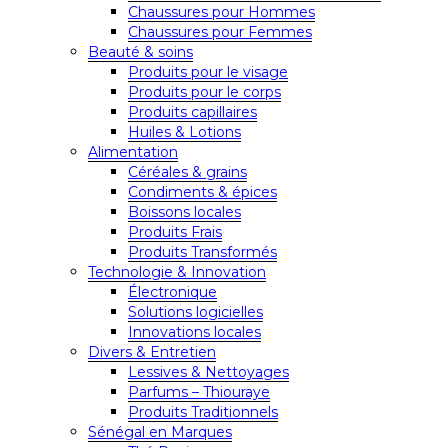
Chaussures pour Hommes
Chaussures pour Femmes
Beauté & soins
Produits pour le visage
Produits pour le corps
Produits capillaires
Huiles & Lotions
Alimentation
Céréales & grains
Condiments & épices
Boissons locales
Produits Frais
Produits Transformés
Technologie & Innovation
Électronique
Solutions logicielles
Innovations locales
Divers & Entretien
Lessives & Nettoyages
Parfums – Thiouraye
Produits Traditionnels
Sénégal en Marques