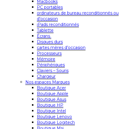
Macbooks
PC portables
ordinateurs de bureau reconditionnés ou
d’occasion
iPads reconditionnés
Tablette
Écrans
Disques durs
cartes mères d’occasion
Processeurs
Mémoire
Périphériques
Claviers – Souris
Chargeur
Nos espaces Marques
Boutique Acer
Boutique Apple
Boutique Asus
Boutique HP
Boutique Intel
Boutique Lenovo
Boutique Logitech
Boutique Msi