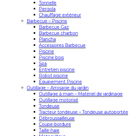
Tonnelle
Pergola
Chauffage extérieur
Barbecue – Piscine
Barbecue Gaz
Barbecue charbon
Plancha
Accessoires Barbecue
Piscine
Piscine bois
Spa
Entretien piscine
Robot piscine
Équipement Piscine
Outillage – Arrosage du jardin
Outillage à main – Matériel de jardinage
Outillage motorisé
Tondeuse
Tracteur tondeuse – Tondeuse autoportée
Débroussailleuse
Coupe-bordure
Taille-haie