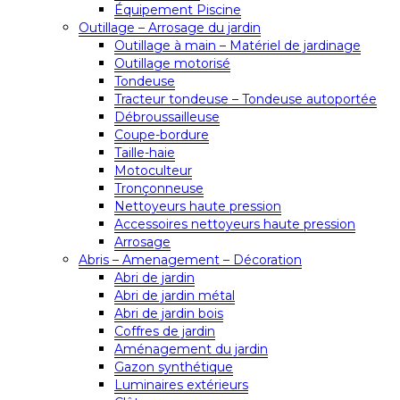
Équipement Piscine
Outillage – Arrosage du jardin
Outillage à main – Matériel de jardinage
Outillage motorisé
Tondeuse
Tracteur tondeuse – Tondeuse autoportée
Débroussailleuse
Coupe-bordure
Taille-haie
Motoculteur
Tronçonneuse
Nettoyeurs haute pression
Accessoires nettoyeurs haute pression
Arrosage
Abris – Amenagement – Décoration
Abri de jardin
Abri de jardin métal
Abri de jardin bois
Coffres de jardin
Aménagement du jardin
Gazon synthétique
Luminaires extérieurs