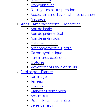
Motoculteur
Tronçonneuse
Nettoyeurs haute pression
Accessoires nettoyeurs haute pression
Arrosage
Abris – Amenagement – Décoration
Abri de jardin
Abri de jardin métal
Abri de jardin bois
Coffres de jardin
Aménagement du jardin
Gazon synthétique
Luminaires extérieurs
Clôtures
Revêtements sol extérieurs
Jardinage – Plantes
Jardinage
Terreau
Engrais
Graines et semences
Anti nuisible
Pots – Bacs – Jardinières
Serre de jardin