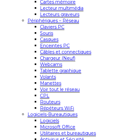
Cartes mémoire
Lecteur multimédia
Lecteurs graveurs
Périphériques – Réseau
Claviers PC
Souris
Casques
Enceintes PC
Câbles et connectiques
Chargeur (Neuf)
Webcams
Tablette graphique
Volants
Manettes
Voir tout le réseau
CPL
Routeurs
Répéteurs WiFi
Logiciels-Bureautiques
Logiciels
Microsoft Office
Utilitaires et bureautiques
Antivirus et Sécurité