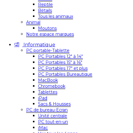
Reptile
Bétails
Tous les animaux
Animal
Moutons
Notre espace marques
Informatique
PC portable-Tablette
PC Portables 12″ à 14″
PC Portables 15″ à 16″
PC Portables 17″ et plus
PC Portables Bureautique
MacBook
Chromebook
Tablettes
iPad
Sacs & Housses
PC de bureau-Ecran
Unité centrale
PC tout-en-un
iMac