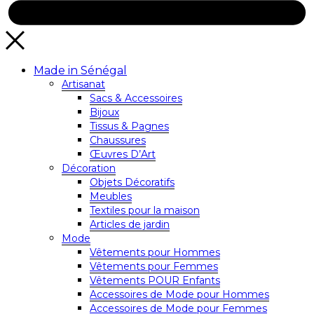
Made in Sénégal
Artisanat
Sacs & Accessoires
Bijoux
Tissus & Pagnes
Chaussures
Œuvres D’Art
Décoration
Objets Décoratifs
Meubles
Textiles pour la maison
Articles de jardin
Mode
Vêtements pour Hommes
Vêtements pour Femmes
Vêtements POUR Enfants
Accessoires de Mode pour Hommes
Accessoires de Mode pour Femmes