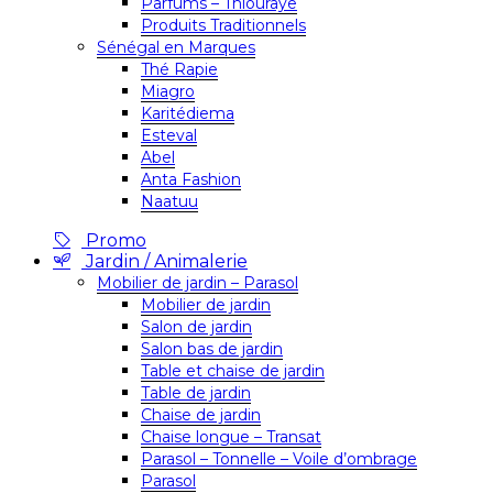
Parfums – Thiouraye
Produits Traditionnels
Sénégal en Marques
Thé Rapie
Miagro
Karitédiema
Esteval
Abel
Anta Fashion
Naatuu
Promo
Jardin / Animalerie
Mobilier de jardin – Parasol
Mobilier de jardin
Salon de jardin
Salon bas de jardin
Table et chaise de jardin
Table de jardin
Chaise de jardin
Chaise longue – Transat
Parasol – Tonnelle – Voile d’ombrage
Parasol