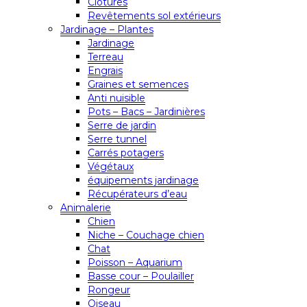
Clôtures
Revêtements sol extérieurs
Jardinage – Plantes
Jardinage
Terreau
Engrais
Graines et semences
Anti nuisible
Pots – Bacs – Jardinières
Serre de jardin
Serre tunnel
Carrés potagers
Végétaux
équipements jardinage
Récupérateurs d’eau
Animalerie
Chien
Niche – Couchage chien
Chat
Poisson – Aquarium
Basse cour – Poulailler
Rongeur
Oiseau