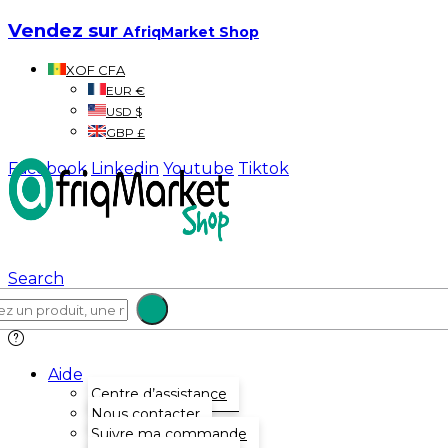
Vendez sur
AfriqMarket Shop
XOF CFA
EUR €
USD $
GBP £
Facebook
Linkedin
Youtube
Tiktok
Search
Aide
Centre d’assistance
Nous contacter
Suivre ma commande