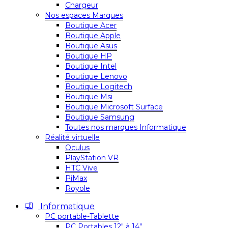
Chargeur
Nos espaces Marques
Boutique Acer
Boutique Apple
Boutique Asus
Boutique HP
Boutique Intel
Boutique Lenovo
Boutique Logitech
Boutique Msi
Boutique Microsoft Surface
Boutique Samsung
Toutes nos marques Informatique
Réalité virtuelle
Oculus
PlayStation VR
HTC Vive
PiMax
Royole
Informatique
PC portable-Tablette
PC Portables 12″ à 14″