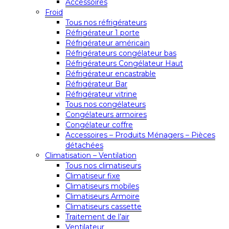
Accessoires
Froid
Tous nos réfrigérateurs
Réfrigérateur 1 porte
Réfrigérateur américain
Réfrigérateurs congélateur bas
Réfrigérateurs Congélateur Haut
Réfrigérateur encastrable
Réfrigérateur Bar
Réfrigérateur vitrine
Tous nos congélateurs
Congélateurs armoires
Congélateur coffre
Accessoires – Produits Ménagers – Pièces
détachées
Climatisation – Ventilation
Tous nos climatiseurs
Climatiseur fixe
Climatiseurs mobiles
Climatiseurs Armoire
Climatiseurs cassette
Traitement de l’air
Ventilateur