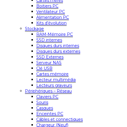
Cartes mères
Boitiers PC
Ventilateur PC
Alimentation PC
Kits d’évolution
Stockage
RAM-Mémoire PC
SSD internes
Disques durs internes
Disques durs externes
SSD Externes
Serveur NAS
Clé USB
Cartes mémoire
Lecteur multimédia
Lecteurs graveurs
Périphériques – Réseau
Claviers PC
Souris
Casques
Enceintes PC
Câbles et connectiques
Chargeur (Neuf)