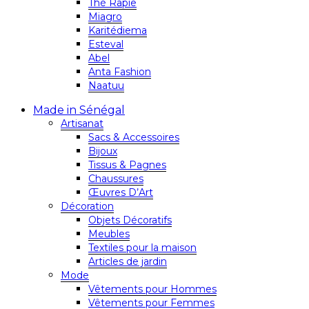
Thé Rapie
Miagro
Karitédiema
Esteval
Abel
Anta Fashion
Naatuu
Made in Sénégal
Artisanat
Sacs & Accessoires
Bijoux
Tissus & Pagnes
Chaussures
Œuvres D’Art
Décoration
Objets Décoratifs
Meubles
Textiles pour la maison
Articles de jardin
Mode
Vêtements pour Hommes
Vêtements pour Femmes