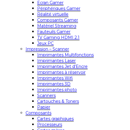
Ecran Gamer
Périphériques Gamer
Réalité virtuelle
Composants Gamer
Matériel Streaming
Fauteuils Gamer
TV Gaming HDMI 2.1
Jeux PC
Impression – Scanner
Imprimantes Multifonctions
Imprimantes Laser
Imprimantes Jet d’Encre
Imprimantes à réservoir
Imprimantes Wifi
Imprimantes 3D
Imprimantes photo
Scanners
Cartouches & Toners
Papier
Composants
Cartes graphiques
Processeurs