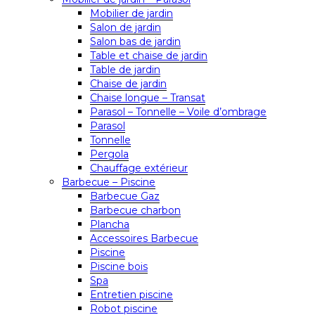
Mobilier de jardin
Salon de jardin
Salon bas de jardin
Table et chaise de jardin
Table de jardin
Chaise de jardin
Chaise longue – Transat
Parasol – Tonnelle – Voile d’ombrage
Parasol
Tonnelle
Pergola
Chauffage extérieur
Barbecue – Piscine
Barbecue Gaz
Barbecue charbon
Plancha
Accessoires Barbecue
Piscine
Piscine bois
Spa
Entretien piscine
Robot piscine