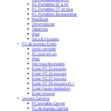
PC Portables 15″ à 16″
PC Portables 17″ et plus
PC Portables Bureautique
MacBook
Chromebook
Tablettes
iPad
Sacs & Housses
PC de bureau-Ecran
Unité centrale
PC tout-en-un
iMac
Voir tous les écrans
Ecran PC 22 pouces
Ecran PC 24 pouces
Ecran PC 27 pouces
Ecran PC 30 pouces et +
Ecran haute résolution
Ecran incurvé
Univers Gaming
PC portable Gamer
PC de bureau Gamer