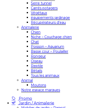
Serre tunnel
Carrés potagers
Végétaux
équipements jardinage
Récupérateurs d’eau
Animalerie
Chien
Niche – Couchage chien
Chat
Poisson – Aquarium
Basse cour – Poulailler
Rongeur
Oiseau
Reptile
Bétails
Tous les animaux
Animal
Moutons
Notre espace marques
Promo
Jardin / Animalerie
Mobilier de jardin – Parasol