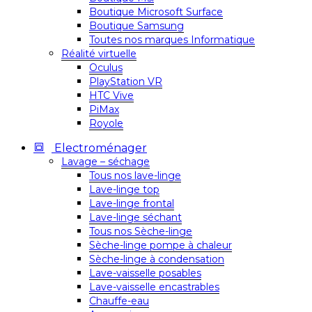
Boutique Microsoft Surface
Boutique Samsung
Toutes nos marques Informatique
Réalité virtuelle
Oculus
PlayStation VR
HTC Vive
PiMax
Royole
Electroménager
Lavage – séchage
Tous nos lave-linge
Lave-linge top
Lave-linge frontal
Lave-linge séchant
Tous nos Sèche-linge
Sèche-linge pompe à chaleur
Sèche-linge à condensation
Lave-vaisselle posables
Lave-vaisselle encastrables
Chauffe-eau