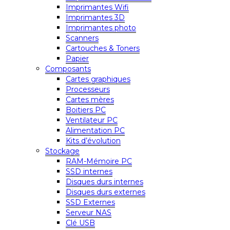
Imprimantes Wifi
Imprimantes 3D
Imprimantes photo
Scanners
Cartouches & Toners
Papier
Composants
Cartes graphiques
Processeurs
Cartes mères
Boitiers PC
Ventilateur PC
Alimentation PC
Kits d’évolution
Stockage
RAM-Mémoire PC
SSD internes
Disques durs internes
Disques durs externes
SSD Externes
Serveur NAS
Clé USB