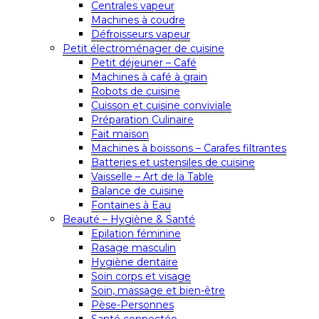
Centrales vapeur
Machines à coudre
Défroisseurs vapeur
Petit électroménager de cuisine
Petit déjeuner – Café
Machines à café à grain
Robots de cuisine
Cuisson et cuisine conviviale
Préparation Culinaire
Fait maison
Machines à boissons – Carafes filtrantes
Batteries et ustensiles de cuisine
Vaisselle – Art de la Table
Balance de cuisine
Fontaines à Eau
Beauté – Hygiène & Santé
Epilation féminine
Rasage masculin
Hygiène dentaire
Soin corps et visage
Soin, massage et bien-être
Pèse-Personnes