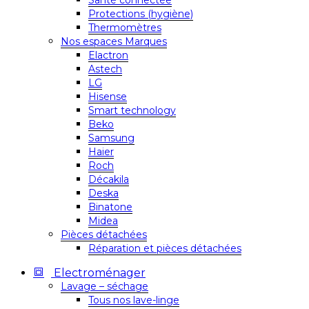
Santé connectée
Protections (hygiène)
Thermomètres
Nos espaces Marques
Elactron
Astech
LG
Hisense
Smart technology
Beko
Samsung
Haier
Roch
Décakila
Deska
Binatone
Midea
Pièces détachées
Réparation et pièces détachées
Electroménager
Lavage – séchage
Tous nos lave-linge