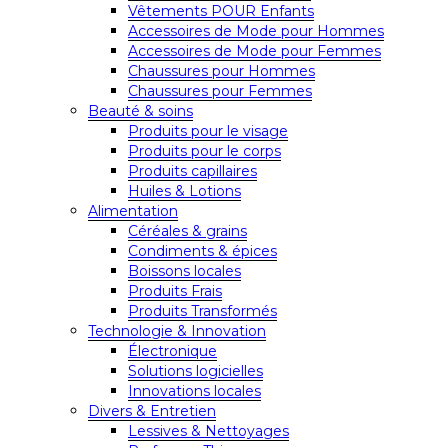
Vêtements POUR Enfants
Accessoires de Mode pour Hommes
Accessoires de Mode pour Femmes
Chaussures pour Hommes
Chaussures pour Femmes
Beauté & soins
Produits pour le visage
Produits pour le corps
Produits capillaires
Huiles & Lotions
Alimentation
Céréales & grains
Condiments & épices
Boissons locales
Produits Frais
Produits Transformés
Technologie & Innovation
Électronique
Solutions logicielles
Innovations locales
Divers & Entretien
Lessives & Nettoyages