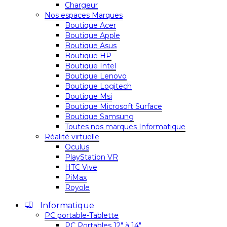
Chargeur
Nos espaces Marques
Boutique Acer
Boutique Apple
Boutique Asus
Boutique HP
Boutique Intel
Boutique Lenovo
Boutique Logitech
Boutique Msi
Boutique Microsoft Surface
Boutique Samsung
Toutes nos marques Informatique
Réalité virtuelle
Oculus
PlayStation VR
HTC Vive
PiMax
Royole
Informatique
PC portable-Tablette
PC Portables 12″ à 14″