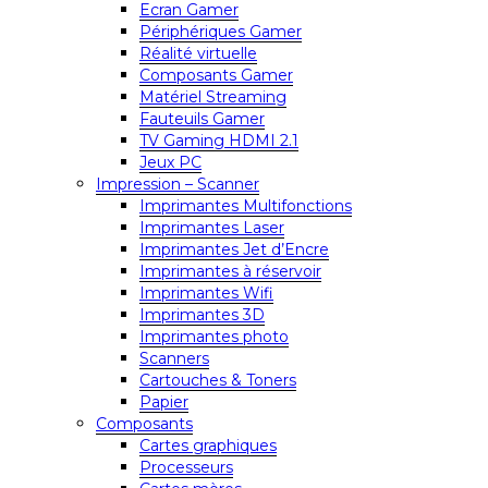
Ecran Gamer
Périphériques Gamer
Réalité virtuelle
Composants Gamer
Matériel Streaming
Fauteuils Gamer
TV Gaming HDMI 2.1
Jeux PC
Impression – Scanner
Imprimantes Multifonctions
Imprimantes Laser
Imprimantes Jet d’Encre
Imprimantes à réservoir
Imprimantes Wifi
Imprimantes 3D
Imprimantes photo
Scanners
Cartouches & Toners
Papier
Composants
Cartes graphiques
Processeurs