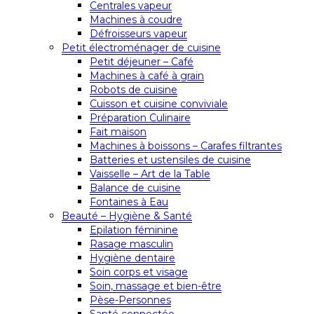
Centrales vapeur
Machines à coudre
Défroisseurs vapeur
Petit électroménager de cuisine
Petit déjeuner – Café
Machines à café à grain
Robots de cuisine
Cuisson et cuisine conviviale
Préparation Culinaire
Fait maison
Machines à boissons – Carafes filtrantes
Batteries et ustensiles de cuisine
Vaisselle – Art de la Table
Balance de cuisine
Fontaines à Eau
Beauté – Hygiène & Santé
Epilation féminine
Rasage masculin
Hygiène dentaire
Soin corps et visage
Soin, massage et bien-être
Pèse-Personnes