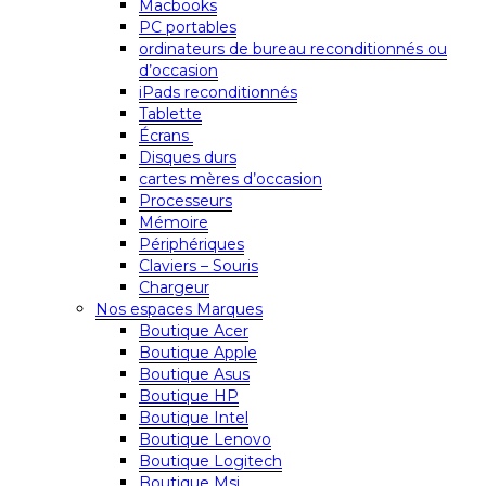
Macbooks
PC portables
ordinateurs de bureau reconditionnés ou
d’occasion
iPads reconditionnés
Tablette
Écrans
Disques durs
cartes mères d’occasion
Processeurs
Mémoire
Périphériques
Claviers – Souris
Chargeur
Nos espaces Marques
Boutique Acer
Boutique Apple
Boutique Asus
Boutique HP
Boutique Intel
Boutique Lenovo
Boutique Logitech
Boutique Msi