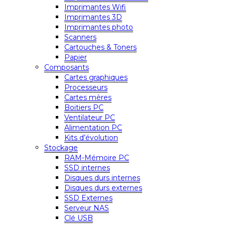
Imprimantes Wifi
Imprimantes 3D
Imprimantes photo
Scanners
Cartouches & Toners
Papier
Composants
Cartes graphiques
Processeurs
Cartes mères
Boitiers PC
Ventilateur PC
Alimentation PC
Kits d’évolution
Stockage
RAM-Mémoire PC
SSD internes
Disques durs internes
Disques durs externes
SSD Externes
Serveur NAS
Clé USB