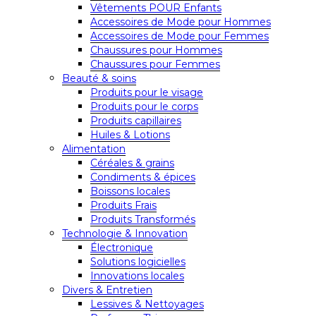
Vêtements POUR Enfants
Accessoires de Mode pour Hommes
Accessoires de Mode pour Femmes
Chaussures pour Hommes
Chaussures pour Femmes
Beauté & soins
Produits pour le visage
Produits pour le corps
Produits capillaires
Huiles & Lotions
Alimentation
Céréales & grains
Condiments & épices
Boissons locales
Produits Frais
Produits Transformés
Technologie & Innovation
Électronique
Solutions logicielles
Innovations locales
Divers & Entretien
Lessives & Nettoyages