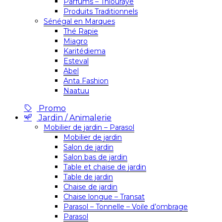
Parfums – Thiouraye
Produits Traditionnels
Sénégal en Marques
Thé Rapie
Miagro
Karitédiema
Esteval
Abel
Anta Fashion
Naatuu
Promo
Jardin / Animalerie
Mobilier de jardin – Parasol
Mobilier de jardin
Salon de jardin
Salon bas de jardin
Table et chaise de jardin
Table de jardin
Chaise de jardin
Chaise longue – Transat
Parasol – Tonnelle – Voile d’ombrage
Parasol