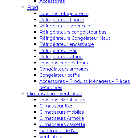
Accessoires
Froid
Tous nos réfrigérateurs
Réfrigérateur 1 porte
Réfrigérateur américain
Réfrigérateurs congélateur bas
Réfrigérateurs Congélateur Haut
Réfrigérateur encastrable
Réfrigérateur Bar
Réfrigérateur vitrine
Tous nos congélateurs
Congélateurs armoires
Congélateur coffre
Accessoires – Produits Ménagers – Pièces
détachées
Climatisation – Ventilation
Tous nos climatiseurs
Climatiseur fixe
Climatiseurs mobiles
Climatiseurs Armoire
Climatiseurs cassette
Traitement de l’air
Ventilateur