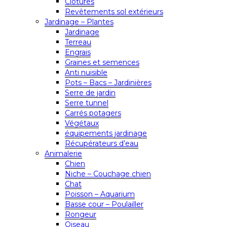
Clôtures
Revêtements sol extérieurs
Jardinage – Plantes
Jardinage
Terreau
Engrais
Graines et semences
Anti nuisible
Pots – Bacs – Jardinières
Serre de jardin
Serre tunnel
Carrés potagers
Végétaux
équipements jardinage
Récupérateurs d’eau
Animalerie
Chien
Niche – Couchage chien
Chat
Poisson – Aquarium
Basse cour – Poulailler
Rongeur
Oiseau