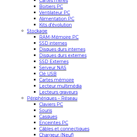
Cartes mères
Boitiers PC
Ventilateur PC
Alimentation PC
Kits d’évolution
Stockage
RAM-Mémoire PC
SSD internes
Disques durs internes
Disques durs externes
SSD Externes
Serveur NAS
Clé USB
Cartes mémoire
Lecteur multimédia
Lecteurs graveurs
Périphériques – Réseau
Claviers PC
Souris
Casques
Enceintes PC
Câbles et connectiques
Chargeur (Neuf)