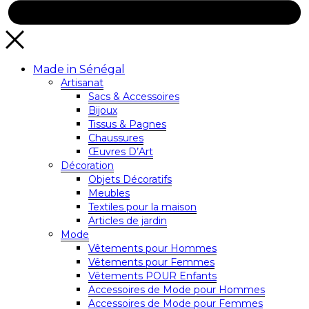
Made in Sénégal
Artisanat
Sacs & Accessoires
Bijoux
Tissus & Pagnes
Chaussures
Œuvres D’Art
Décoration
Objets Décoratifs
Meubles
Textiles pour la maison
Articles de jardin
Mode
Vêtements pour Hommes
Vêtements pour Femmes
Vêtements POUR Enfants
Accessoires de Mode pour Hommes
Accessoires de Mode pour Femmes