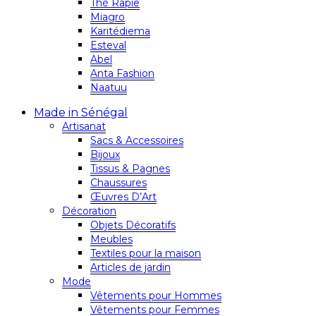
Thé Rapie
Miagro
Karitédiema
Esteval
Abel
Anta Fashion
Naatuu
Made in Sénégal
Artisanat
Sacs & Accessoires
Bijoux
Tissus & Pagnes
Chaussures
Œuvres D’Art
Décoration
Objets Décoratifs
Meubles
Textiles pour la maison
Articles de jardin
Mode
Vêtements pour Hommes
Vêtements pour Femmes