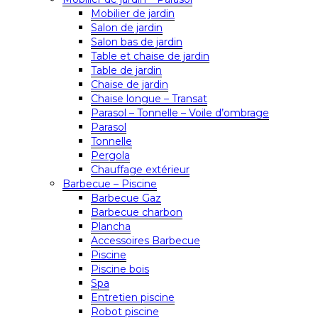
Mobilier de jardin
Salon de jardin
Salon bas de jardin
Table et chaise de jardin
Table de jardin
Chaise de jardin
Chaise longue – Transat
Parasol – Tonnelle – Voile d’ombrage
Parasol
Tonnelle
Pergola
Chauffage extérieur
Barbecue – Piscine
Barbecue Gaz
Barbecue charbon
Plancha
Accessoires Barbecue
Piscine
Piscine bois
Spa
Entretien piscine
Robot piscine