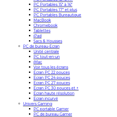
PC Portables 15″ à 16″
PC Portables 17″ et plus
PC Portables Bureautique
MacBook
Chromebook
Tablettes
iPad
Sacs & Housses
PC de bureau-Ecran
Unité centrale
PC tout-en-un
iMac
Voir tous les écrans
Ecran PC 22 pouces
Ecran PC 24 pouces
Ecran PC 27 pouces
Ecran PC 30 pouces et +
Ecran haute résolution
Ecran incurvé
Univers Gaming
PC portable Gamer
PC de bureau Gamer