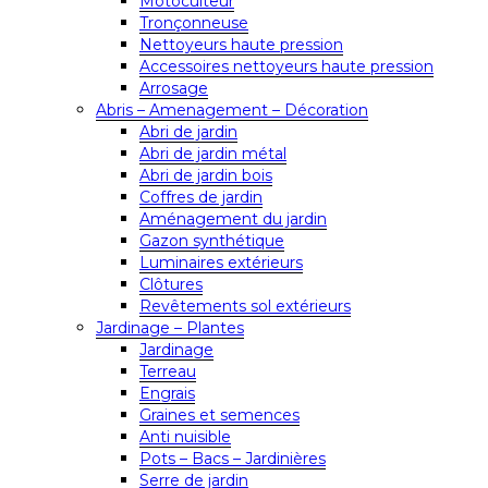
Motoculteur
Tronçonneuse
Nettoyeurs haute pression
Accessoires nettoyeurs haute pression
Arrosage
Abris – Amenagement – Décoration
Abri de jardin
Abri de jardin métal
Abri de jardin bois
Coffres de jardin
Aménagement du jardin
Gazon synthétique
Luminaires extérieurs
Clôtures
Revêtements sol extérieurs
Jardinage – Plantes
Jardinage
Terreau
Engrais
Graines et semences
Anti nuisible
Pots – Bacs – Jardinières
Serre de jardin