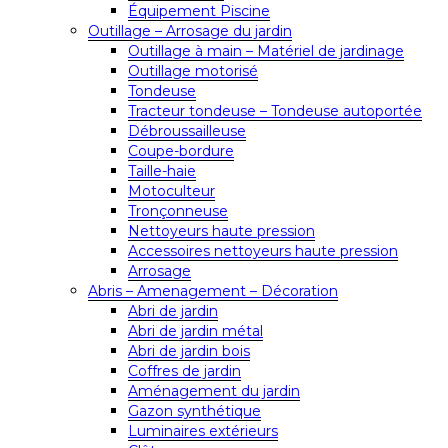
Équipement Piscine
Outillage – Arrosage du jardin
Outillage à main – Matériel de jardinage
Outillage motorisé
Tondeuse
Tracteur tondeuse – Tondeuse autoportée
Débroussailleuse
Coupe-bordure
Taille-haie
Motoculteur
Tronçonneuse
Nettoyeurs haute pression
Accessoires nettoyeurs haute pression
Arrosage
Abris – Amenagement – Décoration
Abri de jardin
Abri de jardin métal
Abri de jardin bois
Coffres de jardin
Aménagement du jardin
Gazon synthétique
Luminaires extérieurs