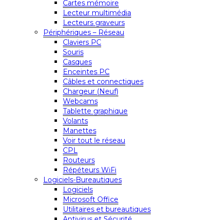
Cartes mémoire
Lecteur multimédia
Lecteurs graveurs
Périphériques – Réseau
Claviers PC
Souris
Casques
Enceintes PC
Câbles et connectiques
Chargeur (Neuf)
Webcams
Tablette graphique
Volants
Manettes
Voir tout le réseau
CPL
Routeurs
Répéteurs WiFi
Logiciels-Bureautiques
Logiciels
Microsoft Office
Utilitaires et bureautiques
Antivirus et Sécurité