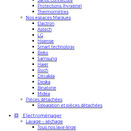
Santé connectée
Protections (hygiène)
Thermomètres
Nos espaces Marques
Elactron
Astech
LG
Hisense
Smart technology
Beko
Samsung
Haier
Roch
Décakila
Deska
Binatone
Midea
Pièces détachées
Réparation et pièces détachées
Electroménager
Lavage – séchage
Tous nos lave-linge