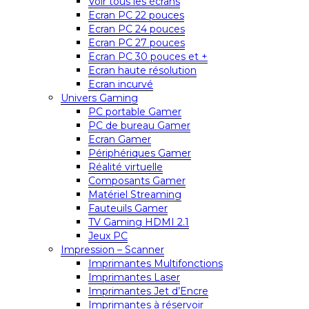
Voir tous les écrans
Ecran PC 22 pouces
Ecran PC 24 pouces
Ecran PC 27 pouces
Ecran PC 30 pouces et +
Ecran haute résolution
Ecran incurvé
Univers Gaming
PC portable Gamer
PC de bureau Gamer
Ecran Gamer
Périphériques Gamer
Réalité virtuelle
Composants Gamer
Matériel Streaming
Fauteuils Gamer
TV Gaming HDMI 2.1
Jeux PC
Impression – Scanner
Imprimantes Multifonctions
Imprimantes Laser
Imprimantes Jet d’Encre
Imprimantes à réservoir