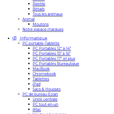
Reptile
Bétails
Tous les animaux
Animal
Moutons
Notre espace marques
Informatique
PC portable-Tablette
PC Portables 12″ à 14″
PC Portables 15″ à 16″
PC Portables 17″ et plus
PC Portables Bureautique
MacBook
Chromebook
Tablettes
iPad
Sacs & Housses
PC de bureau-Ecran
Unité centrale
PC tout-en-un
iMac