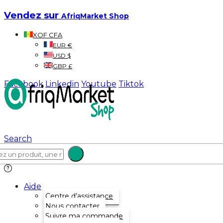
Vendez sur
AfriqMarket Shop
XOF CFA
EUR €
USD $
GBP £
Facebook
Linkedin
Youtube
Tiktok
Search
Aide
Centre d’assistance
Nous contacter
Suivre ma commande