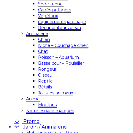
Serre tunnel
Carrés potagers
Végétaux
équipements jardinage
Récupérateurs d’eau
Animalerie
Chien
Niche – Couchage chien
Chat
Poisson – Aquarium
Basse cour – Poulailler
Rongeur
Oiseau
Reptile
Bétails
Tous les animaux
Animal
Moutons
Notre espace marques
Promo
Jardin / Animalerie
Mobilier de jardin – Parasol