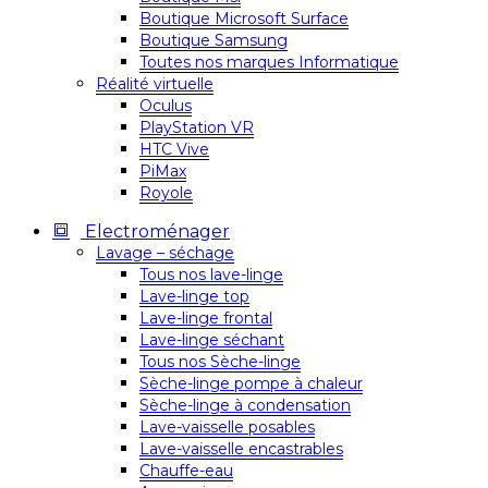
Boutique Microsoft Surface
Boutique Samsung
Toutes nos marques Informatique
Réalité virtuelle
Oculus
PlayStation VR
HTC Vive
PiMax
Royole
Electroménager
Lavage – séchage
Tous nos lave-linge
Lave-linge top
Lave-linge frontal
Lave-linge séchant
Tous nos Sèche-linge
Sèche-linge pompe à chaleur
Sèche-linge à condensation
Lave-vaisselle posables
Lave-vaisselle encastrables
Chauffe-eau