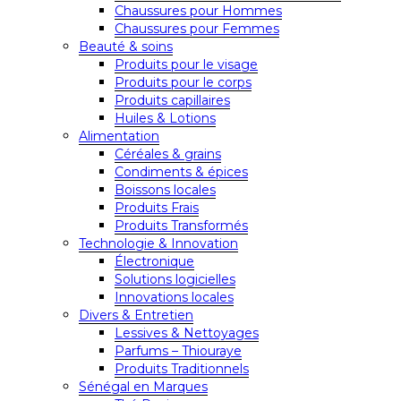
Chaussures pour Hommes
Chaussures pour Femmes
Beauté & soins
Produits pour le visage
Produits pour le corps
Produits capillaires
Huiles & Lotions
Alimentation
Céréales & grains
Condiments & épices
Boissons locales
Produits Frais
Produits Transformés
Technologie & Innovation
Électronique
Solutions logicielles
Innovations locales
Divers & Entretien
Lessives & Nettoyages
Parfums – Thiouraye
Produits Traditionnels
Sénégal en Marques