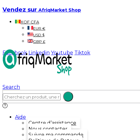
Vendez sur
AfriqMarket Shop
XOF CFA
EUR €
USD $
GBP £
Facebook
Linkedin
Youtube
Tiktok
Search
Aide
Centre d’assistance
Nous contacter
Suivre ma commande