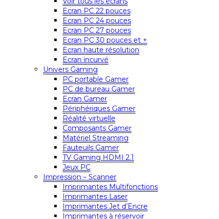
Voir tous les écrans
Ecran PC 22 pouces
Ecran PC 24 pouces
Ecran PC 27 pouces
Ecran PC 30 pouces et +
Ecran haute résolution
Ecran incurvé
Univers Gaming
PC portable Gamer
PC de bureau Gamer
Ecran Gamer
Périphériques Gamer
Réalité virtuelle
Composants Gamer
Matériel Streaming
Fauteuils Gamer
TV Gaming HDMI 2.1
Jeux PC
Impression – Scanner
Imprimantes Multifonctions
Imprimantes Laser
Imprimantes Jet d’Encre
Imprimantes à réservoir