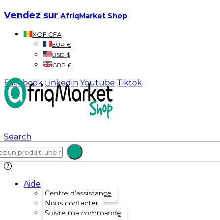
Vendez sur
AfriqMarket Shop
XOF CFA
EUR €
USD $
GBP £
Facebook
Linkedin
Youtube
Tiktok
Search
Aide
Centre d’assistance
Nous contacter
Suivre ma commande