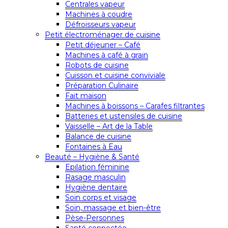
Centrales vapeur
Machines à coudre
Défroisseurs vapeur
Petit électroménager de cuisine
Petit déjeuner – Café
Machines à café à grain
Robots de cuisine
Cuisson et cuisine conviviale
Préparation Culinaire
Fait maison
Machines à boissons – Carafes filtrantes
Batteries et ustensiles de cuisine
Vaisselle – Art de la Table
Balance de cuisine
Fontaines à Eau
Beauté – Hygiène & Santé
Epilation féminine
Rasage masculin
Hygiène dentaire
Soin corps et visage
Soin, massage et bien-être
Pèse-Personnes