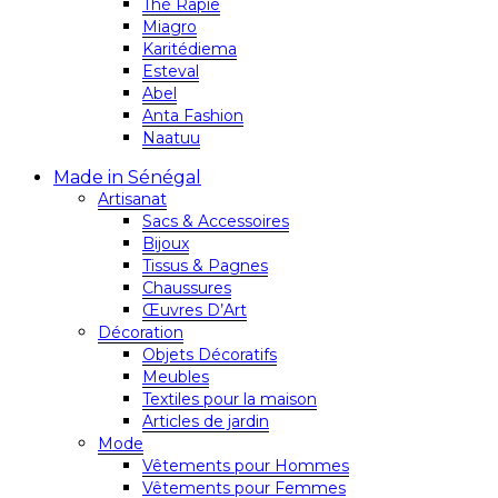
Thé Rapie
Miagro
Karitédiema
Esteval
Abel
Anta Fashion
Naatuu
Made in Sénégal
Artisanat
Sacs & Accessoires
Bijoux
Tissus & Pagnes
Chaussures
Œuvres D’Art
Décoration
Objets Décoratifs
Meubles
Textiles pour la maison
Articles de jardin
Mode
Vêtements pour Hommes
Vêtements pour Femmes