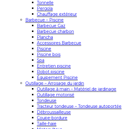
Tonnelle
Pergola
Chauffage extérieur
Barbecue – Piscine
Barbecue Gaz
Barbecue charbon
Plancha
Accessoires Barbecue
Piscine
Piscine bois
Spa
Entretien piscine
Robot piscine
Équipement Piscine
Outillage – Arrosage du jardin
Outillage à main – Matériel de jardinage
Outillage motorisé
Tondeuse
Tracteur tondeuse – Tondeuse autoportée
Débroussailleuse
Coupe-bordure
Taille-haie