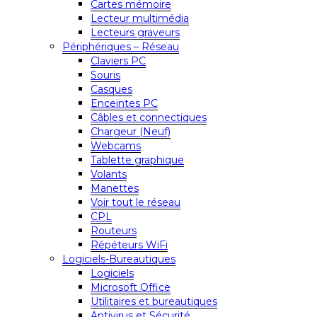
Cartes mémoire
Lecteur multimédia
Lecteurs graveurs
Périphériques – Réseau
Claviers PC
Souris
Casques
Enceintes PC
Câbles et connectiques
Chargeur (Neuf)
Webcams
Tablette graphique
Volants
Manettes
Voir tout le réseau
CPL
Routeurs
Répéteurs WiFi
Logiciels-Bureautiques
Logiciels
Microsoft Office
Utilitaires et bureautiques
Antivirus et Sécurité