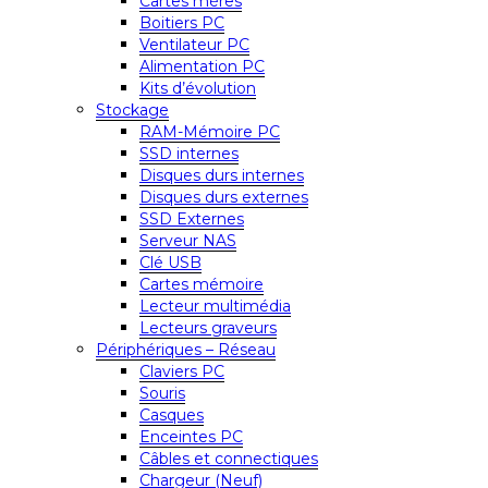
Cartes mères
Boitiers PC
Ventilateur PC
Alimentation PC
Kits d’évolution
Stockage
RAM-Mémoire PC
SSD internes
Disques durs internes
Disques durs externes
SSD Externes
Serveur NAS
Clé USB
Cartes mémoire
Lecteur multimédia
Lecteurs graveurs
Périphériques – Réseau
Claviers PC
Souris
Casques
Enceintes PC
Câbles et connectiques
Chargeur (Neuf)