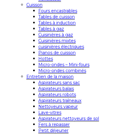
Cuisson
Fours encastrables
Tables de cuisson
Tables à induction
Tables à gaz
Cuisinières à gaz
Cuisinières mixtes
cuisinières électriques
Pianos de cuisson
Hottes
Micro-ondes – Mini-fours
Micro-ondes combinés
Entretien de la maison
Aspirateurs sans sac
Aspirateurs balais
Aspirateurs robots
Aspirateurs traîneaux
Nettoyeurs vapeur
Lave-vitres
Aspirateurs nettoyeurs de sol
Fers à repasser
Petit déjeuner