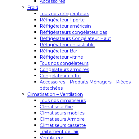
Accessoires
Froid
Tous nos réfrigérateurs
Réfrigérateur 1 porte
Réfrigérateur américain
Réfrigérateurs congélateur bas
Réfrigérateurs Congélateur Haut
Réfrigérateur encastrable
Réfrigérateur Bar
Réfrigérateur vitrine
Tous nos congélateurs
Congélateurs armoires
Congélateur coffre
Accessoires – Produits Ménagers – Pièces
détachées
Climatisation – Ventilation
Tous nos climatiseurs
Climatiseur fixe
Climatiseurs mobiles
Climatiseurs Armoire
Climatiseurs cassette
Traitement de l’air
Ventilateur