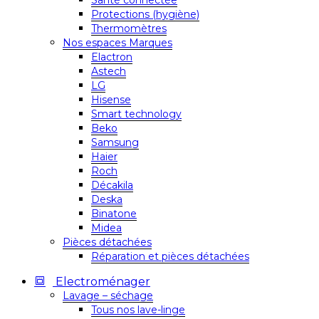
Santé connectée
Protections (hygiène)
Thermomètres
Nos espaces Marques
Elactron
Astech
LG
Hisense
Smart technology
Beko
Samsung
Haier
Roch
Décakila
Deska
Binatone
Midea
Pièces détachées
Réparation et pièces détachées
Electroménager
Lavage – séchage
Tous nos lave-linge