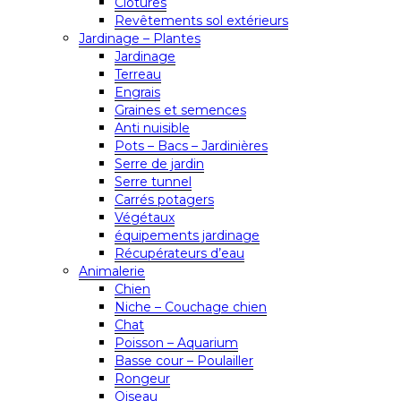
Clôtures
Revêtements sol extérieurs
Jardinage – Plantes
Jardinage
Terreau
Engrais
Graines et semences
Anti nuisible
Pots – Bacs – Jardinières
Serre de jardin
Serre tunnel
Carrés potagers
Végétaux
équipements jardinage
Récupérateurs d’eau
Animalerie
Chien
Niche – Couchage chien
Chat
Poisson – Aquarium
Basse cour – Poulailler
Rongeur
Oiseau