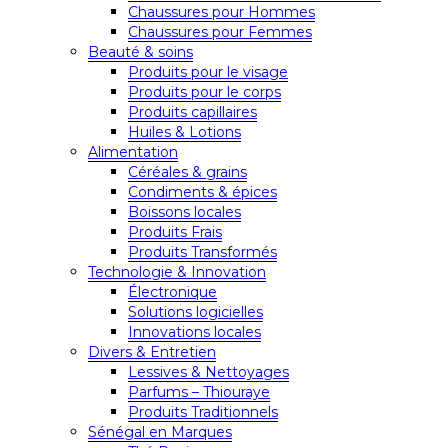
Chaussures pour Hommes
Chaussures pour Femmes
Beauté & soins
Produits pour le visage
Produits pour le corps
Produits capillaires
Huiles & Lotions
Alimentation
Céréales & grains
Condiments & épices
Boissons locales
Produits Frais
Produits Transformés
Technologie & Innovation
Électronique
Solutions logicielles
Innovations locales
Divers & Entretien
Lessives & Nettoyages
Parfums – Thiouraye
Produits Traditionnels
Sénégal en Marques