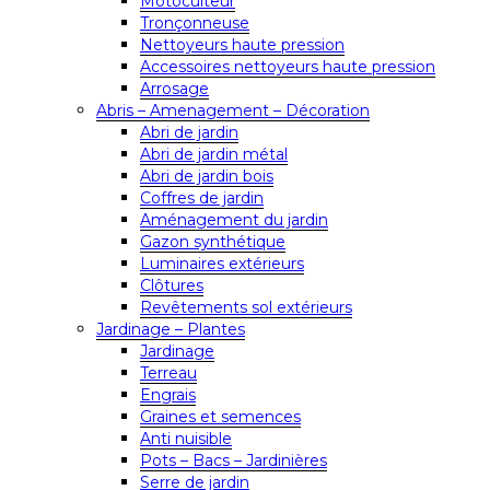
Motoculteur
Tronçonneuse
Nettoyeurs haute pression
Accessoires nettoyeurs haute pression
Arrosage
Abris – Amenagement – Décoration
Abri de jardin
Abri de jardin métal
Abri de jardin bois
Coffres de jardin
Aménagement du jardin
Gazon synthétique
Luminaires extérieurs
Clôtures
Revêtements sol extérieurs
Jardinage – Plantes
Jardinage
Terreau
Engrais
Graines et semences
Anti nuisible
Pots – Bacs – Jardinières
Serre de jardin