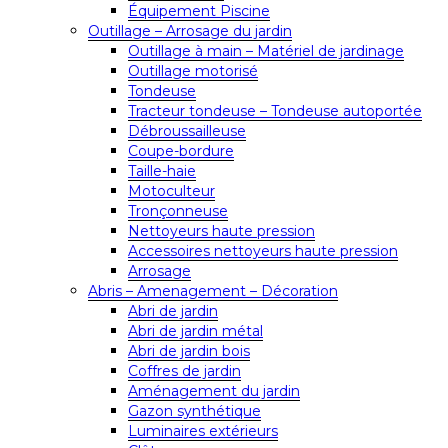
Équipement Piscine
Outillage – Arrosage du jardin
Outillage à main – Matériel de jardinage
Outillage motorisé
Tondeuse
Tracteur tondeuse – Tondeuse autoportée
Débroussailleuse
Coupe-bordure
Taille-haie
Motoculteur
Tronçonneuse
Nettoyeurs haute pression
Accessoires nettoyeurs haute pression
Arrosage
Abris – Amenagement – Décoration
Abri de jardin
Abri de jardin métal
Abri de jardin bois
Coffres de jardin
Aménagement du jardin
Gazon synthétique
Luminaires extérieurs