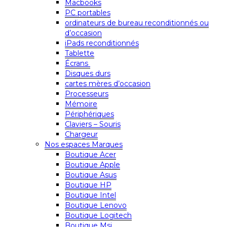
Macbooks
PC portables
ordinateurs de bureau reconditionnés ou
d’occasion
iPads reconditionnés
Tablette
Écrans
Disques durs
cartes mères d’occasion
Processeurs
Mémoire
Périphériques
Claviers – Souris
Chargeur
Nos espaces Marques
Boutique Acer
Boutique Apple
Boutique Asus
Boutique HP
Boutique Intel
Boutique Lenovo
Boutique Logitech
Boutique Msi