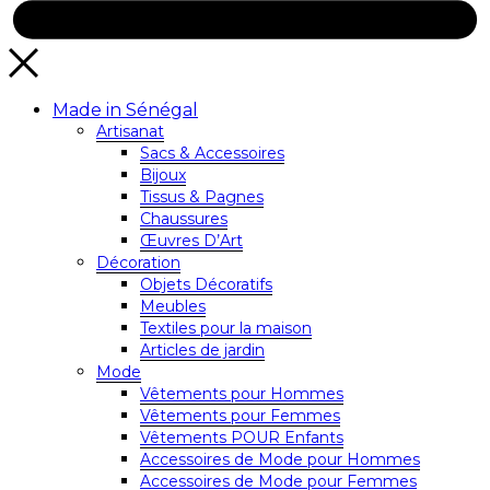
Made in Sénégal
Artisanat
Sacs & Accessoires
Bijoux
Tissus & Pagnes
Chaussures
Œuvres D’Art
Décoration
Objets Décoratifs
Meubles
Textiles pour la maison
Articles de jardin
Mode
Vêtements pour Hommes
Vêtements pour Femmes
Vêtements POUR Enfants
Accessoires de Mode pour Hommes
Accessoires de Mode pour Femmes