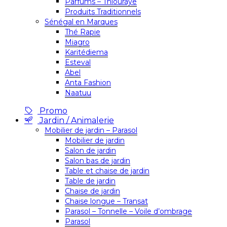
Parfums – Thiouraye
Produits Traditionnels
Sénégal en Marques
Thé Rapie
Miagro
Karitédiema
Esteval
Abel
Anta Fashion
Naatuu
Promo
Jardin / Animalerie
Mobilier de jardin – Parasol
Mobilier de jardin
Salon de jardin
Salon bas de jardin
Table et chaise de jardin
Table de jardin
Chaise de jardin
Chaise longue – Transat
Parasol – Tonnelle – Voile d’ombrage
Parasol