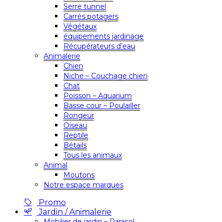
Serre tunnel
Carrés potagers
Végétaux
équipements jardinage
Récupérateurs d’eau
Animalerie
Chien
Niche – Couchage chien
Chat
Poisson – Aquarium
Basse cour – Poulailler
Rongeur
Oiseau
Reptile
Bétails
Tous les animaux
Animal
Moutons
Notre espace marques
Promo
Jardin / Animalerie
Mobilier de jardin – Parasol