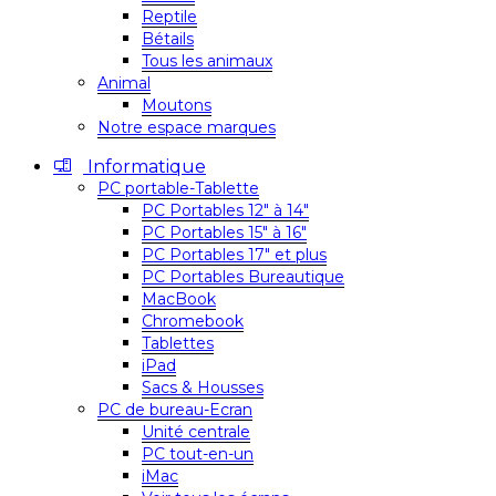
Reptile
Bétails
Tous les animaux
Animal
Moutons
Notre espace marques
Informatique
PC portable-Tablette
PC Portables 12″ à 14″
PC Portables 15″ à 16″
PC Portables 17″ et plus
PC Portables Bureautique
MacBook
Chromebook
Tablettes
iPad
Sacs & Housses
PC de bureau-Ecran
Unité centrale
PC tout-en-un
iMac