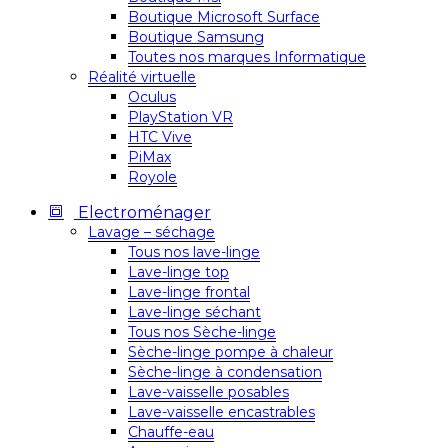
Boutique Microsoft Surface
Boutique Samsung
Toutes nos marques Informatique
Réalité virtuelle
Oculus
PlayStation VR
HTC Vive
PiMax
Royole
Electroménager
Lavage – séchage
Tous nos lave-linge
Lave-linge top
Lave-linge frontal
Lave-linge séchant
Tous nos Sèche-linge
Sèche-linge pompe à chaleur
Sèche-linge à condensation
Lave-vaisselle posables
Lave-vaisselle encastrables
Chauffe-eau