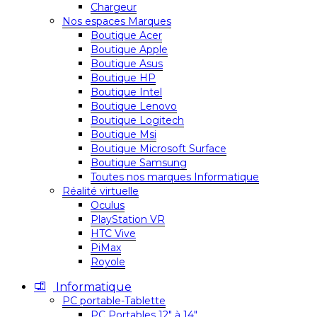
Chargeur
Nos espaces Marques
Boutique Acer
Boutique Apple
Boutique Asus
Boutique HP
Boutique Intel
Boutique Lenovo
Boutique Logitech
Boutique Msi
Boutique Microsoft Surface
Boutique Samsung
Toutes nos marques Informatique
Réalité virtuelle
Oculus
PlayStation VR
HTC Vive
PiMax
Royole
Informatique
PC portable-Tablette
PC Portables 12″ à 14″