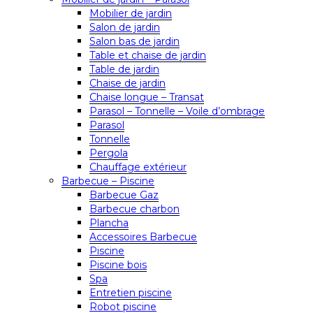
Mobilier de jardin
Salon de jardin
Salon bas de jardin
Table et chaise de jardin
Table de jardin
Chaise de jardin
Chaise longue – Transat
Parasol – Tonnelle – Voile d’ombrage
Parasol
Tonnelle
Pergola
Chauffage extérieur
Barbecue – Piscine
Barbecue Gaz
Barbecue charbon
Plancha
Accessoires Barbecue
Piscine
Piscine bois
Spa
Entretien piscine
Robot piscine