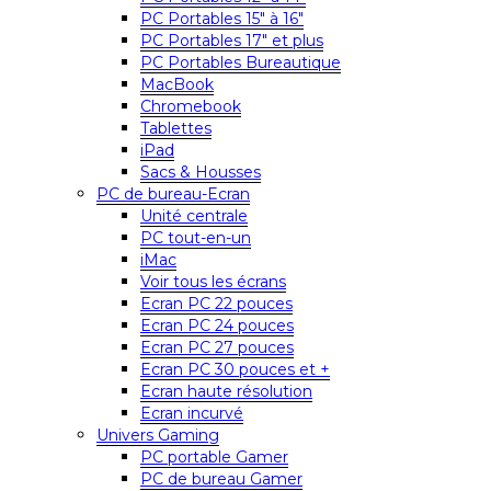
PC Portables 15″ à 16″
PC Portables 17″ et plus
PC Portables Bureautique
MacBook
Chromebook
Tablettes
iPad
Sacs & Housses
PC de bureau-Ecran
Unité centrale
PC tout-en-un
iMac
Voir tous les écrans
Ecran PC 22 pouces
Ecran PC 24 pouces
Ecran PC 27 pouces
Ecran PC 30 pouces et +
Ecran haute résolution
Ecran incurvé
Univers Gaming
PC portable Gamer
PC de bureau Gamer