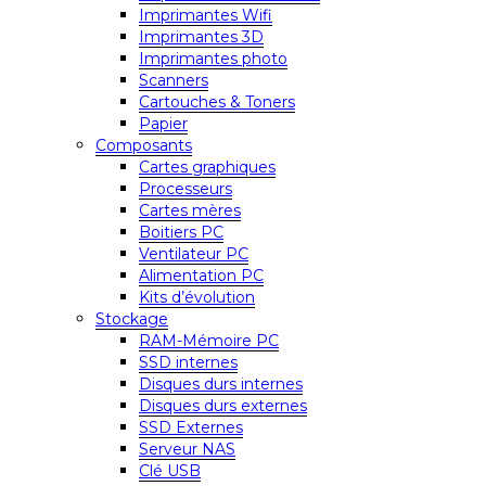
Imprimantes Wifi
Imprimantes 3D
Imprimantes photo
Scanners
Cartouches & Toners
Papier
Composants
Cartes graphiques
Processeurs
Cartes mères
Boitiers PC
Ventilateur PC
Alimentation PC
Kits d’évolution
Stockage
RAM-Mémoire PC
SSD internes
Disques durs internes
Disques durs externes
SSD Externes
Serveur NAS
Clé USB