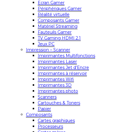
Ecran Gamer
Périphériques Gamer
Réalité virtuelle
Composants Gamer
Matériel Streaming
Fauteuils Gamer
TV Gaming HDMI 2.1
Jeux PC
Impression – Scanner
Imprimantes Multifonctions
Imprimantes Laser
Imprimantes Jet d’Encre
Imprimantes à réservoir
Imprimantes Wifi
Imprimantes 3D
Imprimantes photo
Scanners
Cartouches & Toners
Papier
Composants
Cartes graphiques
Processeurs