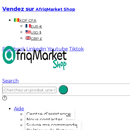
Vendez sur
AfriqMarket Shop
XOF CFA
EUR €
USD $
GBP £
Facebook
Linkedin
Youtube
Tiktok
Search
Aide
Centre d’assistance
Nous contacter
Suivre ma commande