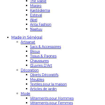
Thé Rapie
Miagro
Karitédiema
Esteval
Abel
Anta Fashion
Naatuu
Made in Sénégal
Artisanat
Sacs & Accessoires
Bijoux
Tissus & Pagnes
Chaussures
Œuvres D’Art
Décoration
Objets Décoratifs
Meubles
Textiles pour la maison
Articles de jardin
Mode
Vêtements pour Hommes
Vêtements pour Femmes