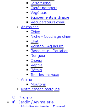
Serre tunnel
Carrés potagers
Végétaux
équipements jardinage
Récupérateurs d’eau
Animalerie
Chien
Niche – Couchage chien
Chat
Poisson – Aquarium
Basse cour – Poulailler
Rongeur
Oiseau
Reptile
Bétails
Tous les animaux
Animal
Moutons
Notre espace marques
Promo
Jardin / Animalerie
Mobilier de jardin – Parasol