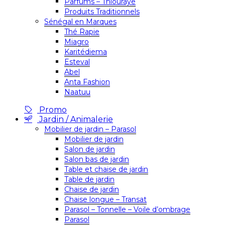
Parfums – Thiouraye
Produits Traditionnels
Sénégal en Marques
Thé Rapie
Miagro
Karitédiema
Esteval
Abel
Anta Fashion
Naatuu
Promo
Jardin / Animalerie
Mobilier de jardin – Parasol
Mobilier de jardin
Salon de jardin
Salon bas de jardin
Table et chaise de jardin
Table de jardin
Chaise de jardin
Chaise longue – Transat
Parasol – Tonnelle – Voile d’ombrage
Parasol