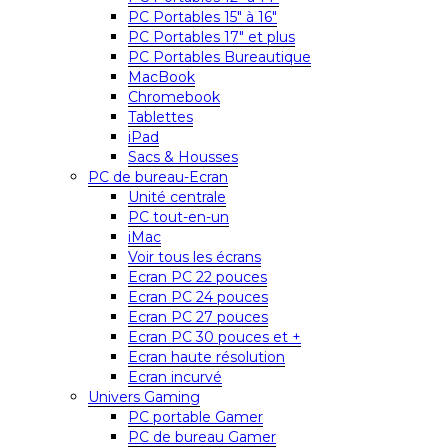
PC Portables 15″ à 16″
PC Portables 17″ et plus
PC Portables Bureautique
MacBook
Chromebook
Tablettes
iPad
Sacs & Housses
PC de bureau-Ecran
Unité centrale
PC tout-en-un
iMac
Voir tous les écrans
Ecran PC 22 pouces
Ecran PC 24 pouces
Ecran PC 27 pouces
Ecran PC 30 pouces et +
Ecran haute résolution
Ecran incurvé
Univers Gaming
PC portable Gamer
PC de bureau Gamer