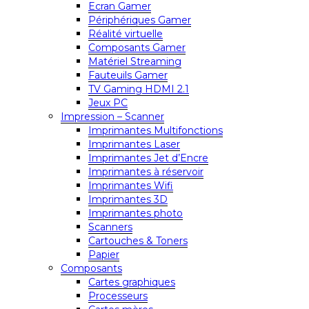
Ecran Gamer
Périphériques Gamer
Réalité virtuelle
Composants Gamer
Matériel Streaming
Fauteuils Gamer
TV Gaming HDMI 2.1
Jeux PC
Impression – Scanner
Imprimantes Multifonctions
Imprimantes Laser
Imprimantes Jet d’Encre
Imprimantes à réservoir
Imprimantes Wifi
Imprimantes 3D
Imprimantes photo
Scanners
Cartouches & Toners
Papier
Composants
Cartes graphiques
Processeurs