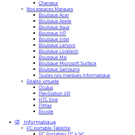
Chargeur
Nos espaces Marques
Boutique Acer
Boutique Apple
Boutique Asus
Boutique HP
Boutique Intel
Boutique Lenovo
Boutique Logitech
Boutique Msi
Boutique Microsoft Surface
Boutique Samsung
Toutes nos marques Informatique
Réalité virtuelle
Oculus
PlayStation VR
HTC Vive
PiMax
Royole
Informatique
PC portable-Tablette
PC Portables 12″ à 14″