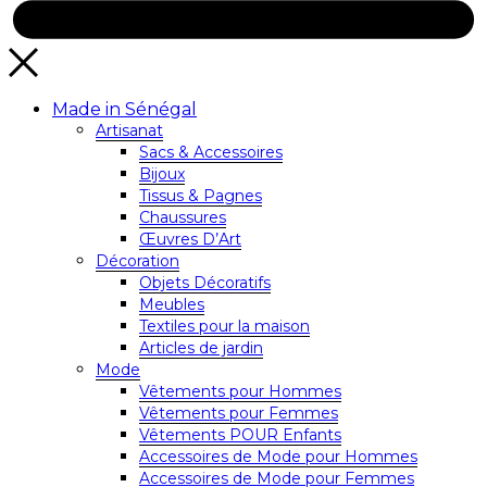
Made in Sénégal
Artisanat
Sacs & Accessoires
Bijoux
Tissus & Pagnes
Chaussures
Œuvres D’Art
Décoration
Objets Décoratifs
Meubles
Textiles pour la maison
Articles de jardin
Mode
Vêtements pour Hommes
Vêtements pour Femmes
Vêtements POUR Enfants
Accessoires de Mode pour Hommes
Accessoires de Mode pour Femmes