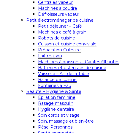
Centrales vapeur
Machines à coudre
Défroisseurs vapeur
Petit électroménager de cuisine
Petit déjeuner – Café
Machines à café à grain
Robots de cuisine
Cuisson et cuisine conviviale
Préparation Culinaire
Fait maison
Machines à boissons – Carafes filtrantes
Batteries et ustensiles de cuisine
Vaisselle – Art de la Table
Balance de cuisine
Fontaines à Eau
Beauté – Hygiène & Santé
Epilation féminine
Rasage masculin
Hygiène dentaire
Soin corps et visage
Soin, massage et bien-être
Pèse-Personnes