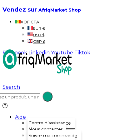
Vendez sur
AfriqMarket Shop
XOF CFA
EUR €
USD $
GBP £
Facebook
Linkedin
Youtube
Tiktok
Search
Aide
Centre d’assistance
Nous contacter
Suivre ma commande