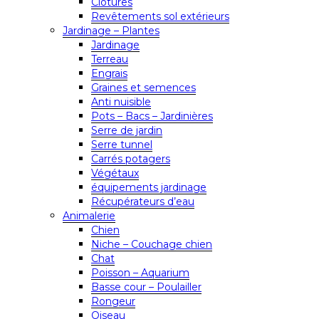
Clôtures
Revêtements sol extérieurs
Jardinage – Plantes
Jardinage
Terreau
Engrais
Graines et semences
Anti nuisible
Pots – Bacs – Jardinières
Serre de jardin
Serre tunnel
Carrés potagers
Végétaux
équipements jardinage
Récupérateurs d’eau
Animalerie
Chien
Niche – Couchage chien
Chat
Poisson – Aquarium
Basse cour – Poulailler
Rongeur
Oiseau