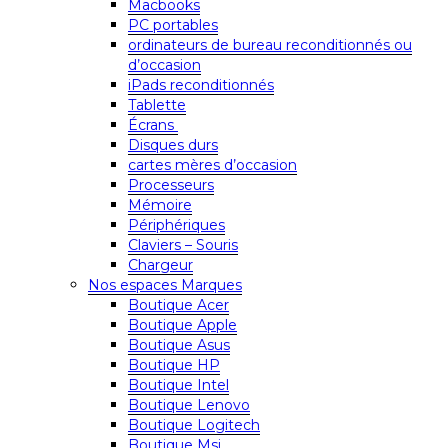
Macbooks
PC portables
ordinateurs de bureau reconditionnés ou
d’occasion
iPads reconditionnés
Tablette
Écrans
Disques durs
cartes mères d’occasion
Processeurs
Mémoire
Périphériques
Claviers – Souris
Chargeur
Nos espaces Marques
Boutique Acer
Boutique Apple
Boutique Asus
Boutique HP
Boutique Intel
Boutique Lenovo
Boutique Logitech
Boutique Msi