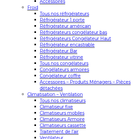
Accessoires
Froid
Tous nos réfrigérateurs
Réfrigérateur 1 porte
Réfrigérateur américain
Réfrigérateurs congélateur bas
Réfrigérateurs Congélateur Haut
Réfrigérateur encastrable
Réfrigérateur Bar
Réfrigérateur vitrine
Tous nos congélateurs
Congélateurs armoires
Congélateur coffre
Accessoires – Produits Ménagers – Pièces
détachées
Climatisation – Ventilation
Tous nos climatiseurs
Climatiseur fixe
Climatiseurs mobiles
Climatiseurs Armoire
Climatiseurs cassette
Traitement de l’air
Ventilateur