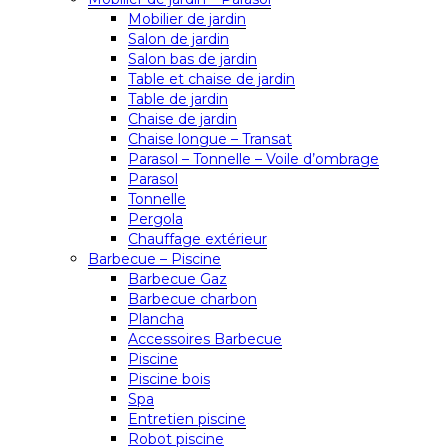
Mobilier de jardin
Salon de jardin
Salon bas de jardin
Table et chaise de jardin
Table de jardin
Chaise de jardin
Chaise longue – Transat
Parasol – Tonnelle – Voile d’ombrage
Parasol
Tonnelle
Pergola
Chauffage extérieur
Barbecue – Piscine
Barbecue Gaz
Barbecue charbon
Plancha
Accessoires Barbecue
Piscine
Piscine bois
Spa
Entretien piscine
Robot piscine