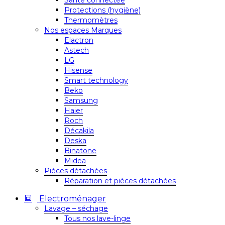
Santé connectée
Protections (hygiène)
Thermomètres
Nos espaces Marques
Elactron
Astech
LG
Hisense
Smart technology
Beko
Samsung
Haier
Roch
Décakila
Deska
Binatone
Midea
Pièces détachées
Réparation et pièces détachées
Electroménager
Lavage – séchage
Tous nos lave-linge