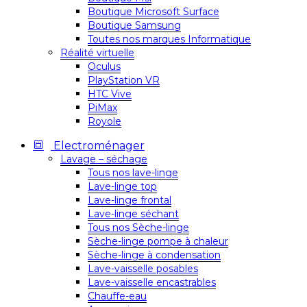
Boutique Microsoft Surface
Boutique Samsung
Toutes nos marques Informatique
Réalité virtuelle
Oculus
PlayStation VR
HTC Vive
PiMax
Royole
Electroménager
Lavage – séchage
Tous nos lave-linge
Lave-linge top
Lave-linge frontal
Lave-linge séchant
Tous nos Sèche-linge
Sèche-linge pompe à chaleur
Sèche-linge à condensation
Lave-vaisselle posables
Lave-vaisselle encastrables
Chauffe-eau