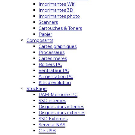
Imprimantes Wifi
Imprimantes 3D
Imprimantes photo
Scanners
Cartouches & Toners
Papier
Composants
Cartes graphiques
Processeurs
Cartes mères
Boitiers PC
Ventilateur PC
Alimentation PC
Kits d’évolution
Stockage
RAM-Mémoire PC
SSD internes
Disques durs internes
Disques durs externes
SSD Externes
Serveur NAS
Clé USB