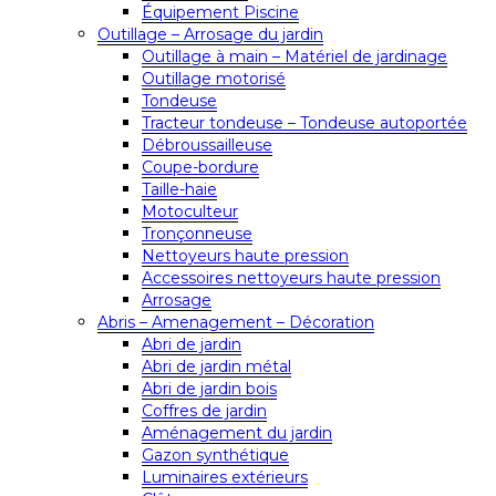
Équipement Piscine
Outillage – Arrosage du jardin
Outillage à main – Matériel de jardinage
Outillage motorisé
Tondeuse
Tracteur tondeuse – Tondeuse autoportée
Débroussailleuse
Coupe-bordure
Taille-haie
Motoculteur
Tronçonneuse
Nettoyeurs haute pression
Accessoires nettoyeurs haute pression
Arrosage
Abris – Amenagement – Décoration
Abri de jardin
Abri de jardin métal
Abri de jardin bois
Coffres de jardin
Aménagement du jardin
Gazon synthétique
Luminaires extérieurs