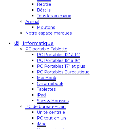
Reptile
Bétails
Tous les animaux
Animal
Moutons
Notre espace marques
Informatique
PC portable-Tablette
PC Portables 12″ à 14″
PC Portables 15″ à 16″
PC Portables 17″ et plus
PC Portables Bureautique
MacBook
Chromebook
Tablettes
iPad
Sacs & Housses
PC de bureau-Ecran
Unité centrale
PC tout-en-un
iMac