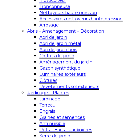
Motoculteur
Tronçonneuse
Nettoyeurs haute pression
Accessoires nettoyeurs haute pression
Arrosage
Abris – Amenagement – Décoration
Abri de jardin
Abri de jardin métal
Abri de jardin bois
Coffres de jardin
Aménagement du jardin
Gazon synthétique
Luminaires extérieurs
Clôtures
Revêtements sol extérieurs
Jardinage – Plantes
Jardinage
Terreau
Engrais
Graines et semences
Anti nuisible
Pots – Bacs – Jardinières
Serre de jardin