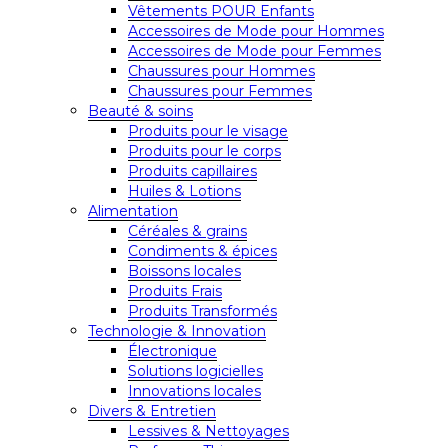
Vêtements POUR Enfants
Accessoires de Mode pour Hommes
Accessoires de Mode pour Femmes
Chaussures pour Hommes
Chaussures pour Femmes
Beauté & soins
Produits pour le visage
Produits pour le corps
Produits capillaires
Huiles & Lotions
Alimentation
Céréales & grains
Condiments & épices
Boissons locales
Produits Frais
Produits Transformés
Technologie & Innovation
Électronique
Solutions logicielles
Innovations locales
Divers & Entretien
Lessives & Nettoyages