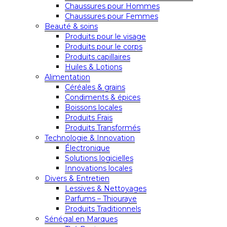
Chaussures pour Hommes
Chaussures pour Femmes
Beauté & soins
Produits pour le visage
Produits pour le corps
Produits capillaires
Huiles & Lotions
Alimentation
Céréales & grains
Condiments & épices
Boissons locales
Produits Frais
Produits Transformés
Technologie & Innovation
Électronique
Solutions logicielles
Innovations locales
Divers & Entretien
Lessives & Nettoyages
Parfums – Thiouraye
Produits Traditionnels
Sénégal en Marques