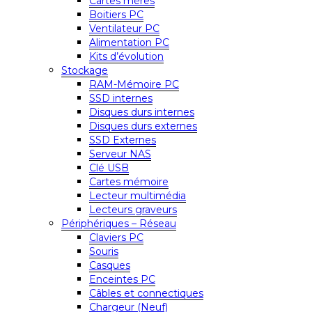
Cartes mères
Boitiers PC
Ventilateur PC
Alimentation PC
Kits d’évolution
Stockage
RAM-Mémoire PC
SSD internes
Disques durs internes
Disques durs externes
SSD Externes
Serveur NAS
Clé USB
Cartes mémoire
Lecteur multimédia
Lecteurs graveurs
Périphériques – Réseau
Claviers PC
Souris
Casques
Enceintes PC
Câbles et connectiques
Chargeur (Neuf)