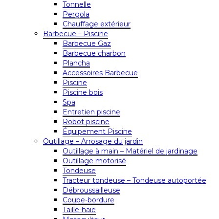
Tonnelle
Pergola
Chauffage extérieur
Barbecue – Piscine
Barbecue Gaz
Barbecue charbon
Plancha
Accessoires Barbecue
Piscine
Piscine bois
Spa
Entretien piscine
Robot piscine
Équipement Piscine
Outillage – Arrosage du jardin
Outillage à main – Matériel de jardinage
Outillage motorisé
Tondeuse
Tracteur tondeuse – Tondeuse autoportée
Débroussailleuse
Coupe-bordure
Taille-haie