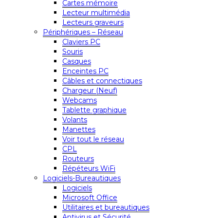
Cartes mémoire
Lecteur multimédia
Lecteurs graveurs
Périphériques – Réseau
Claviers PC
Souris
Casques
Enceintes PC
Câbles et connectiques
Chargeur (Neuf)
Webcams
Tablette graphique
Volants
Manettes
Voir tout le réseau
CPL
Routeurs
Répéteurs WiFi
Logiciels-Bureautiques
Logiciels
Microsoft Office
Utilitaires et bureautiques
Antivirus et Sécurité