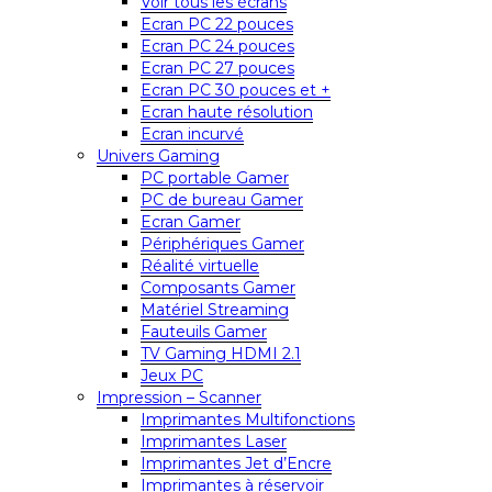
Voir tous les écrans
Ecran PC 22 pouces
Ecran PC 24 pouces
Ecran PC 27 pouces
Ecran PC 30 pouces et +
Ecran haute résolution
Ecran incurvé
Univers Gaming
PC portable Gamer
PC de bureau Gamer
Ecran Gamer
Périphériques Gamer
Réalité virtuelle
Composants Gamer
Matériel Streaming
Fauteuils Gamer
TV Gaming HDMI 2.1
Jeux PC
Impression – Scanner
Imprimantes Multifonctions
Imprimantes Laser
Imprimantes Jet d’Encre
Imprimantes à réservoir