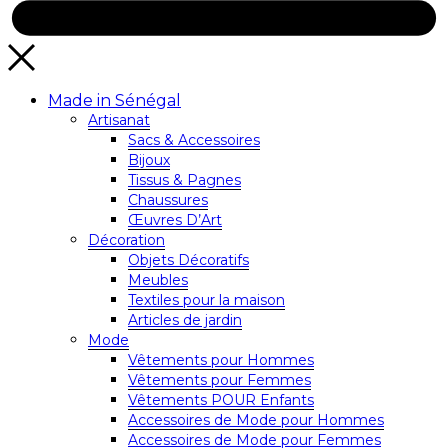
Made in Sénégal
Artisanat
Sacs & Accessoires
Bijoux
Tissus & Pagnes
Chaussures
Œuvres D’Art
Décoration
Objets Décoratifs
Meubles
Textiles pour la maison
Articles de jardin
Mode
Vêtements pour Hommes
Vêtements pour Femmes
Vêtements POUR Enfants
Accessoires de Mode pour Hommes
Accessoires de Mode pour Femmes