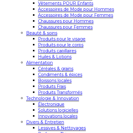
Vêtements POUR Enfants
Accessoires de Mode pour Hommes
Accessoires de Mode pour Femmes
Chaussures pour Hommes
Chaussures pour Femmes
Beauté & soins
Produits pour le visage
Produits pour le corps
Produits capillaires
Huiles & Lotions
Alimentation
Céréales & grains
Condiments & épices
Boissons locales
Produits Frais
Produits Transformés
Technologie & Innovation
Électronique
Solutions logicielles
Innovations locales
Divers & Entretien
Lessives & Nettoyages