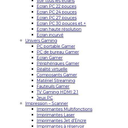
Voir tous les écrans
Ecran PC 22 pouces
Ecran PC 24 pouces
Ecran PC 27 pouces
Ecran PC 30 pouces et +
Ecran haute résolution
Ecran incurvé
Univers Gaming
PC portable Gamer
PC de bureau Gamer
Ecran Gamer
Périphériques Gamer
Réalité virtuelle
Composants Gamer
Matériel Streaming
Fauteuils Gamer
TV Gaming HDMI 2.1
Jeux PC
Impression – Scanner
Imprimantes Multifonctions
Imprimantes Laser
Imprimantes Jet d’Encre
Imprimantes à réservoir