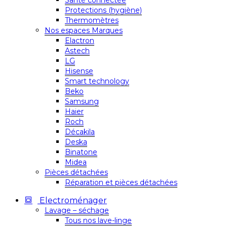
Santé connectée
Protections (hygiène)
Thermomètres
Nos espaces Marques
Elactron
Astech
LG
Hisense
Smart technology
Beko
Samsung
Haier
Roch
Décakila
Deska
Binatone
Midea
Pièces détachées
Réparation et pièces détachées
Electroménager
Lavage – séchage
Tous nos lave-linge