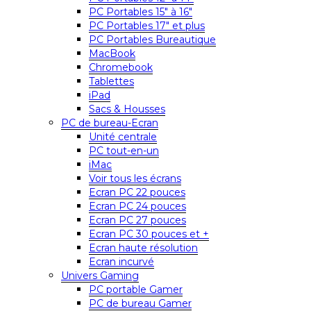
PC Portables 15″ à 16″
PC Portables 17″ et plus
PC Portables Bureautique
MacBook
Chromebook
Tablettes
iPad
Sacs & Housses
PC de bureau-Ecran
Unité centrale
PC tout-en-un
iMac
Voir tous les écrans
Ecran PC 22 pouces
Ecran PC 24 pouces
Ecran PC 27 pouces
Ecran PC 30 pouces et +
Ecran haute résolution
Ecran incurvé
Univers Gaming
PC portable Gamer
PC de bureau Gamer