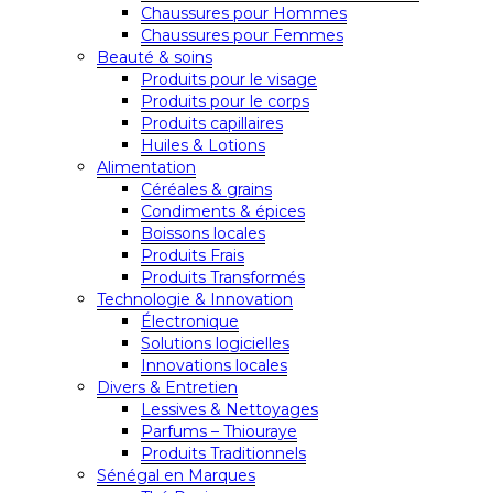
Chaussures pour Hommes
Chaussures pour Femmes
Beauté & soins
Produits pour le visage
Produits pour le corps
Produits capillaires
Huiles & Lotions
Alimentation
Céréales & grains
Condiments & épices
Boissons locales
Produits Frais
Produits Transformés
Technologie & Innovation
Électronique
Solutions logicielles
Innovations locales
Divers & Entretien
Lessives & Nettoyages
Parfums – Thiouraye
Produits Traditionnels
Sénégal en Marques