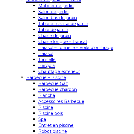
Mobilier de jardin
Salon de jardin
Salon bas de jardin
Table et chaise de jardin
Table de jardin
Chaise de jardin
Chaise longue – Transat
Parasol – Tonnelle – Voile d’ombrage
Parasol
Tonnelle
Pergola
Chauffage extérieur
Barbecue – Piscine
Barbecue Gaz
Barbecue charbon
Plancha
Accessoires Barbecue
Piscine
Piscine bois
Spa
Entretien piscine
Robot piscine