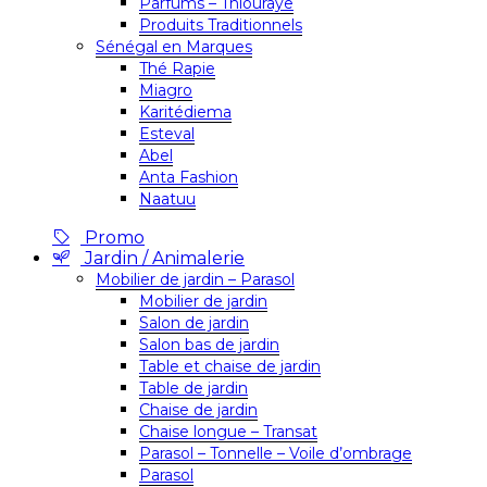
Parfums – Thiouraye
Produits Traditionnels
Sénégal en Marques
Thé Rapie
Miagro
Karitédiema
Esteval
Abel
Anta Fashion
Naatuu
Promo
Jardin / Animalerie
Mobilier de jardin – Parasol
Mobilier de jardin
Salon de jardin
Salon bas de jardin
Table et chaise de jardin
Table de jardin
Chaise de jardin
Chaise longue – Transat
Parasol – Tonnelle – Voile d’ombrage
Parasol