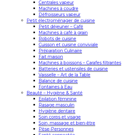
Centrales vapeur
Machines à coudre
Défroisseurs vapeur
Petit électroménager de cuisine
Petit déjeuner – Café
Machines à café à grain
Robots de cuisine
Cuisson et cuisine conviviale
Préparation Culinaire
Fait maison
Machines à boissons – Carafes filtrantes
Batteries et ustensiles de cuisine
Vaisselle – Art de la Table
Balance de cuisine
Fontaines à Eau
Beauté – Hygiène & Santé
Epilation féminine
Rasage masculin
Hygiène dentaire
Soin corps et visage
Soin, massage et bien-être
Pèse-Personnes