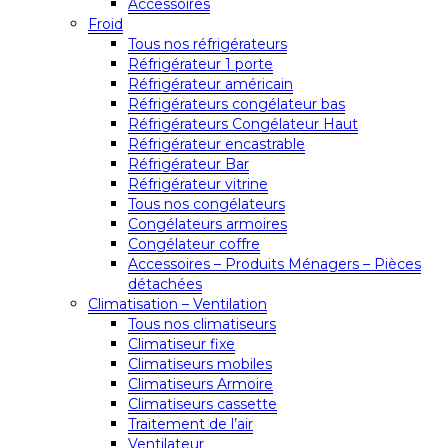
Accessoires
Froid
Tous nos réfrigérateurs
Réfrigérateur 1 porte
Réfrigérateur américain
Réfrigérateurs congélateur bas
Réfrigérateurs Congélateur Haut
Réfrigérateur encastrable
Réfrigérateur Bar
Réfrigérateur vitrine
Tous nos congélateurs
Congélateurs armoires
Congélateur coffre
Accessoires – Produits Ménagers – Pièces
détachées
Climatisation – Ventilation
Tous nos climatiseurs
Climatiseur fixe
Climatiseurs mobiles
Climatiseurs Armoire
Climatiseurs cassette
Traitement de l’air
Ventilateur