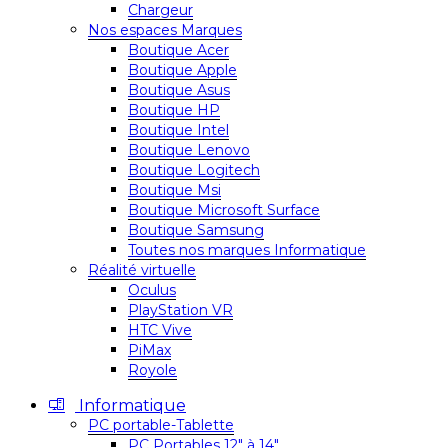
Chargeur
Nos espaces Marques
Boutique Acer
Boutique Apple
Boutique Asus
Boutique HP
Boutique Intel
Boutique Lenovo
Boutique Logitech
Boutique Msi
Boutique Microsoft Surface
Boutique Samsung
Toutes nos marques Informatique
Réalité virtuelle
Oculus
PlayStation VR
HTC Vive
PiMax
Royole
Informatique
PC portable-Tablette
PC Portables 12″ à 14″