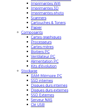
Imprimantes Wifi
Imprimantes 3D
Imprimantes photo
Scanners
Cartouches & Toners
Papier
Composants
Cartes graphiques
Processeurs
Cartes mères
Boitiers PC
Ventilateur PC
Alimentation PC
Kits d’évolution
Stockage
RAM-Mémoire PC
SSD internes
Disques durs internes
Disques durs externes
SSD Externes
Serveur NAS
Clé USB