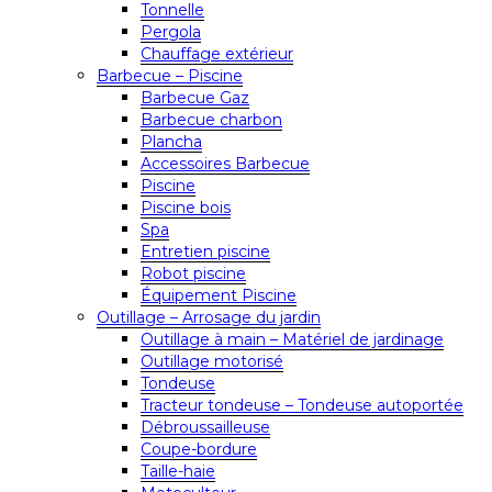
Tonnelle
Pergola
Chauffage extérieur
Barbecue – Piscine
Barbecue Gaz
Barbecue charbon
Plancha
Accessoires Barbecue
Piscine
Piscine bois
Spa
Entretien piscine
Robot piscine
Équipement Piscine
Outillage – Arrosage du jardin
Outillage à main – Matériel de jardinage
Outillage motorisé
Tondeuse
Tracteur tondeuse – Tondeuse autoportée
Débroussailleuse
Coupe-bordure
Taille-haie