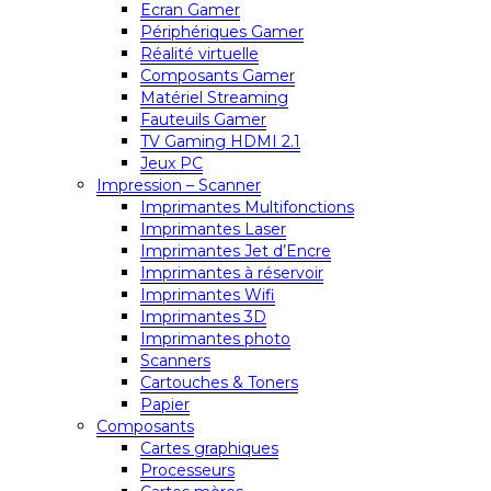
Ecran Gamer
Périphériques Gamer
Réalité virtuelle
Composants Gamer
Matériel Streaming
Fauteuils Gamer
TV Gaming HDMI 2.1
Jeux PC
Impression – Scanner
Imprimantes Multifonctions
Imprimantes Laser
Imprimantes Jet d’Encre
Imprimantes à réservoir
Imprimantes Wifi
Imprimantes 3D
Imprimantes photo
Scanners
Cartouches & Toners
Papier
Composants
Cartes graphiques
Processeurs