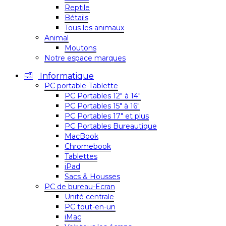
Reptile
Bétails
Tous les animaux
Animal
Moutons
Notre espace marques
Informatique
PC portable-Tablette
PC Portables 12″ à 14″
PC Portables 15″ à 16″
PC Portables 17″ et plus
PC Portables Bureautique
MacBook
Chromebook
Tablettes
iPad
Sacs & Housses
PC de bureau-Ecran
Unité centrale
PC tout-en-un
iMac