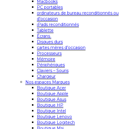
Macbooks
PC portables
ordinateurs de bureau reconditionnés ou
d’occasion
iPads reconditionnés
Tablette
Écrans
Disques durs
cartes mères d’occasion
Processeurs
Mémoire
Périphériques
Claviers – Souris
Chargeur
Nos espaces Marques
Boutique Acer
Boutique Apple
Boutique Asus
Boutique HP
Boutique Intel
Boutique Lenovo
Boutique Logitech
Boutique Msi