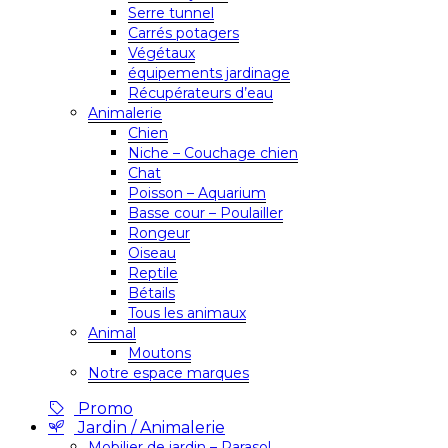
Serre tunnel
Carrés potagers
Végétaux
équipements jardinage
Récupérateurs d’eau
Animalerie
Chien
Niche – Couchage chien
Chat
Poisson – Aquarium
Basse cour – Poulailler
Rongeur
Oiseau
Reptile
Bétails
Tous les animaux
Animal
Moutons
Notre espace marques
Promo
Jardin / Animalerie
Mobilier de jardin – Parasol