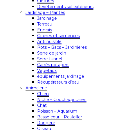
Clôtures
Revêtements sol extérieurs
Jardinage – Plantes
Jardinage
Terreau
Engrais
Graines et semences
Anti nuisible
Pots – Bacs – Jardinières
Serre de jardin
Serre tunnel
Carrés potagers
Végétaux
équipements jardinage
Récupérateurs d’eau
Animalerie
Chien
Niche – Couchage chien
Chat
Poisson – Aquarium
Basse cour – Poulailler
Rongeur
Oiseau