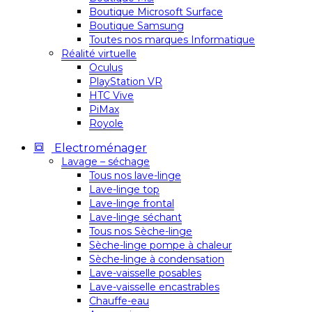
Boutique Microsoft Surface
Boutique Samsung
Toutes nos marques Informatique
Réalité virtuelle
Oculus
PlayStation VR
HTC Vive
PiMax
Royole
Electroménager
Lavage – séchage
Tous nos lave-linge
Lave-linge top
Lave-linge frontal
Lave-linge séchant
Tous nos Sèche-linge
Sèche-linge pompe à chaleur
Sèche-linge à condensation
Lave-vaisselle posables
Lave-vaisselle encastrables
Chauffe-eau