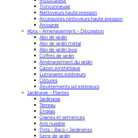
Motoculteur
Tronçonneuse
Nettoyeurs haute pression
Accessoires nettoyeurs haute pression
Arrosage
Abris – Amenagement – Décoration
Abri de jardin
Abri de jardin métal
Abri de jardin bois
Coffres de jardin
Aménagement du jardin
Gazon synthétique
Luminaires extérieurs
Clôtures
Revêtements sol extérieurs
Jardinage – Plantes
Jardinage
Terreau
Engrais
Graines et semences
Anti nuisible
Pots – Bacs – Jardinières
Serre de jardin