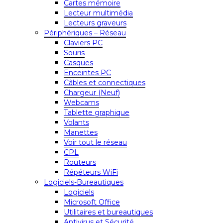
Cartes mémoire
Lecteur multimédia
Lecteurs graveurs
Périphériques – Réseau
Claviers PC
Souris
Casques
Enceintes PC
Câbles et connectiques
Chargeur (Neuf)
Webcams
Tablette graphique
Volants
Manettes
Voir tout le réseau
CPL
Routeurs
Répéteurs WiFi
Logiciels-Bureautiques
Logiciels
Microsoft Office
Utilitaires et bureautiques
Antivirus et Sécurité