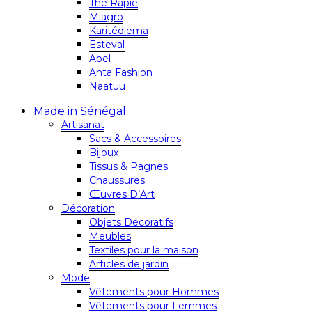
Thé Rapie
Miagro
Karitédiema
Esteval
Abel
Anta Fashion
Naatuu
Made in Sénégal
Artisanat
Sacs & Accessoires
Bijoux
Tissus & Pagnes
Chaussures
Œuvres D’Art
Décoration
Objets Décoratifs
Meubles
Textiles pour la maison
Articles de jardin
Mode
Vêtements pour Hommes
Vêtements pour Femmes