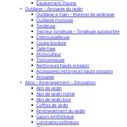
Équipement Piscine
Outillage – Arrosage du jardin
Outillage à main – Matériel de jardinage
Outillage motorisé
Tondeuse
Tracteur tondeuse – Tondeuse autoportée
Débroussailleuse
Coupe-bordure
Taille-haie
Motoculteur
Tronçonneuse
Nettoyeurs haute pression
Accessoires nettoyeurs haute pression
Arrosage
Abris – Amenagement – Décoration
Abri de jardin
Abri de jardin métal
Abri de jardin bois
Coffres de jardin
Aménagement du jardin
Gazon synthétique
Luminaires extérieurs