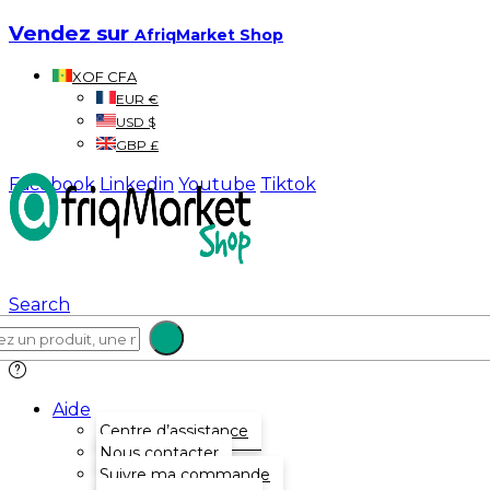
Vendez sur
AfriqMarket Shop
XOF CFA
EUR €
USD $
GBP £
Facebook
Linkedin
Youtube
Tiktok
Search
Aide
Centre d’assistance
Nous contacter
Suivre ma commande