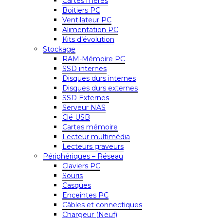
Cartes mères
Boitiers PC
Ventilateur PC
Alimentation PC
Kits d’évolution
Stockage
RAM-Mémoire PC
SSD internes
Disques durs internes
Disques durs externes
SSD Externes
Serveur NAS
Clé USB
Cartes mémoire
Lecteur multimédia
Lecteurs graveurs
Périphériques – Réseau
Claviers PC
Souris
Casques
Enceintes PC
Câbles et connectiques
Chargeur (Neuf)