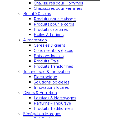
Chaussures pour Hommes
Chaussures pour Femmes
Beauté & soins
Produits pour le visage
Produits pour le corps
Produits capillaires
Huiles & Lotions
Alimentation
Céréales & grains
Condiments & épices
Boissons locales
Produits Frais
Produits Transformés
Technologie & Innovation
Électronique
Solutions logicielles
Innovations locales
Divers & Entretien
Lessives & Nettoyages
Parfums – Thiouraye
Produits Traditionnels
Sénégal en Marques