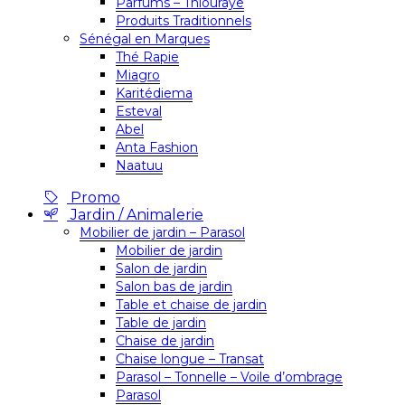
Parfums – Thiouraye
Produits Traditionnels
Sénégal en Marques
Thé Rapie
Miagro
Karitédiema
Esteval
Abel
Anta Fashion
Naatuu
Promo
Jardin / Animalerie
Mobilier de jardin – Parasol
Mobilier de jardin
Salon de jardin
Salon bas de jardin
Table et chaise de jardin
Table de jardin
Chaise de jardin
Chaise longue – Transat
Parasol – Tonnelle – Voile d’ombrage
Parasol