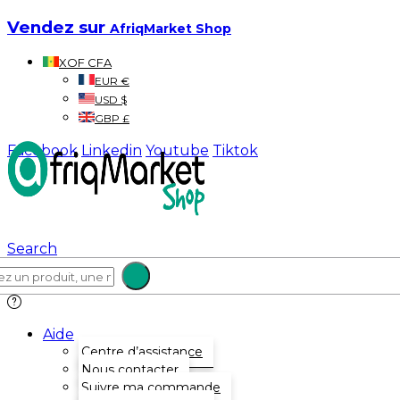
Vendez sur
AfriqMarket Shop
XOF CFA
EUR €
USD $
GBP £
Facebook
Linkedin
Youtube
Tiktok
Search
Aide
Centre d’assistance
Nous contacter
Suivre ma commande