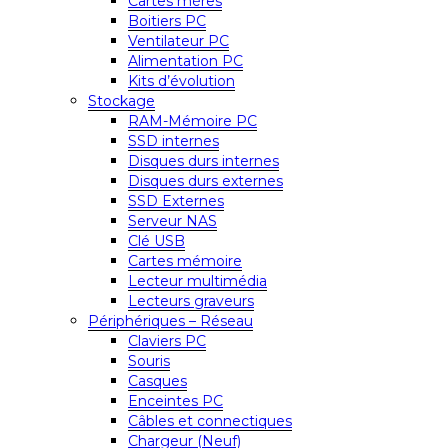
Cartes mères
Boitiers PC
Ventilateur PC
Alimentation PC
Kits d’évolution
Stockage
RAM-Mémoire PC
SSD internes
Disques durs internes
Disques durs externes
SSD Externes
Serveur NAS
Clé USB
Cartes mémoire
Lecteur multimédia
Lecteurs graveurs
Périphériques – Réseau
Claviers PC
Souris
Casques
Enceintes PC
Câbles et connectiques
Chargeur (Neuf)