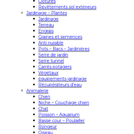
Clôtures
Revêtements sol extérieurs
Jardinage – Plantes
Jardinage
Terreau
Engrais
Graines et semences
Anti nuisible
Pots – Bacs – Jardinières
Serre de jardin
Serre tunnel
Carrés potagers
Végétaux
équipements jardinage
Récupérateurs d’eau
Animalerie
Chien
Niche – Couchage chien
Chat
Poisson – Aquarium
Basse cour – Poulailler
Rongeur
Oiseau