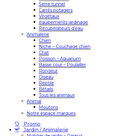
Serre tunnel
Carrés potagers
Végétaux
équipements jardinage
Récupérateurs d’eau
Animalerie
Chien
Niche – Couchage chien
Chat
Poisson – Aquarium
Basse cour – Poulailler
Rongeur
Oiseau
Reptile
Bétails
Tous les animaux
Animal
Moutons
Notre espace marques
Promo
Jardin / Animalerie
Mobilier de jardin – Parasol