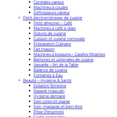
Centrales vapeur
Machines à coudre
Défroisseurs vapeur
Petit électroménager de cuisine
Petit déjeuner – Café
Machines à café à grain
Robots de cuisine
Cuisson et cuisine conviviale
Préparation Culinaire
Fait maison
Machines à boissons – Carafes filtrantes
Batteries et ustensiles de cuisine
Vaisselle – Art de la Table
Balance de cuisine
Fontaines à Eau
Beauté – Hygiène & Santé
Epilation féminine
Rasage masculin
Hygiène dentaire
Soin corps et visage
Soin, massage et bien-être
Pèse-Personnes