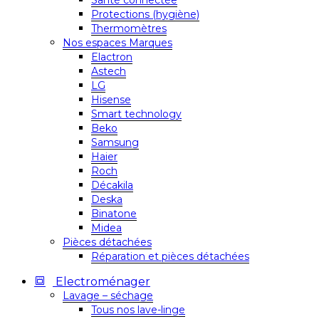
Santé connectée
Protections (hygiène)
Thermomètres
Nos espaces Marques
Elactron
Astech
LG
Hisense
Smart technology
Beko
Samsung
Haier
Roch
Décakila
Deska
Binatone
Midea
Pièces détachées
Réparation et pièces détachées
Electroménager
Lavage – séchage
Tous nos lave-linge