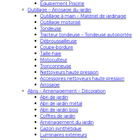
Équipement Piscine
Outillage – Arrosage du jardin
Outillage à main – Matériel de jardinage
Outillage motorisé
Tondeuse
Tracteur tondeuse – Tondeuse autoportée
Débroussailleuse
Coupe-bordure
Taille-haie
Motoculteur
Tronçonneuse
Nettoyeurs haute pression
Accessoires nettoyeurs haute pression
Arrosage
Abris – Amenagement – Décoration
Abri de jardin
Abri de jardin métal
Abri de jardin bois
Coffres de jardin
Aménagement du jardin
Gazon synthétique
Luminaires extérieurs