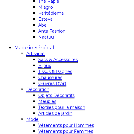
Thé Rapie
Miagro
Karitédiema
Esteval
Abel
Anta Fashion
Naatuu
Made in Sénégal
Artisanat
Sacs & Accessoires
Bijoux
Tissus & Pagnes
Chaussures
Œuvres D’Art
Décoration
Objets Décoratifs
Meubles
Textiles pour la maison
Articles de jardin
Mode
Vêtements pour Hommes
Vêtements pour Femmes