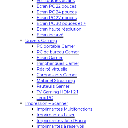
Voir tous les écrans
Ecran PC 22 pouces
Ecran PC 24 pouces
Ecran PC 27 pouces
Ecran PC 30 pouces et +
Ecran haute résolution
Ecran incurvé
Univers Gaming
PC portable Gamer
PC de bureau Gamer
Ecran Gamer
Périphériques Gamer
Réalité virtuelle
Composants Gamer
Matériel Streaming
Fauteuils Gamer
TV Gaming HDMI 2.1
Jeux PC
Impression – Scanner
Imprimantes Multifonctions
Imprimantes Laser
Imprimantes Jet d’Encre
Imprimantes à réservoir