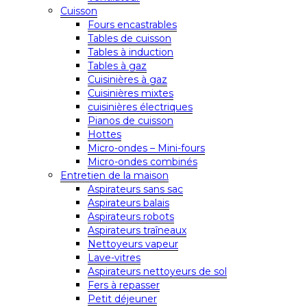
Cuisson
Fours encastrables
Tables de cuisson
Tables à induction
Tables à gaz
Cuisinières à gaz
Cuisinières mixtes
cuisinières électriques
Pianos de cuisson
Hottes
Micro-ondes – Mini-fours
Micro-ondes combinés
Entretien de la maison
Aspirateurs sans sac
Aspirateurs balais
Aspirateurs robots
Aspirateurs traîneaux
Nettoyeurs vapeur
Lave-vitres
Aspirateurs nettoyeurs de sol
Fers à repasser
Petit déjeuner