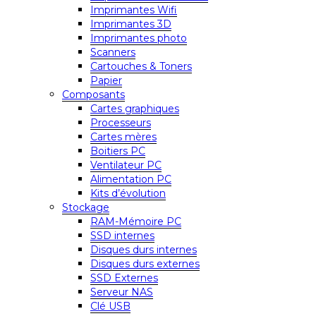
Imprimantes Wifi
Imprimantes 3D
Imprimantes photo
Scanners
Cartouches & Toners
Papier
Composants
Cartes graphiques
Processeurs
Cartes mères
Boitiers PC
Ventilateur PC
Alimentation PC
Kits d’évolution
Stockage
RAM-Mémoire PC
SSD internes
Disques durs internes
Disques durs externes
SSD Externes
Serveur NAS
Clé USB