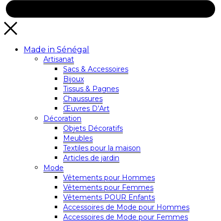
Made in Sénégal
Artisanat
Sacs & Accessoires
Bijoux
Tissus & Pagnes
Chaussures
Œuvres D’Art
Décoration
Objets Décoratifs
Meubles
Textiles pour la maison
Articles de jardin
Mode
Vêtements pour Hommes
Vêtements pour Femmes
Vêtements POUR Enfants
Accessoires de Mode pour Hommes
Accessoires de Mode pour Femmes