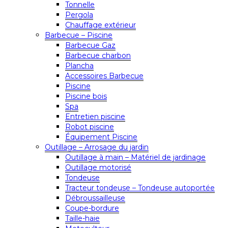
Tonnelle
Pergola
Chauffage extérieur
Barbecue – Piscine
Barbecue Gaz
Barbecue charbon
Plancha
Accessoires Barbecue
Piscine
Piscine bois
Spa
Entretien piscine
Robot piscine
Équipement Piscine
Outillage – Arrosage du jardin
Outillage à main – Matériel de jardinage
Outillage motorisé
Tondeuse
Tracteur tondeuse – Tondeuse autoportée
Débroussailleuse
Coupe-bordure
Taille-haie