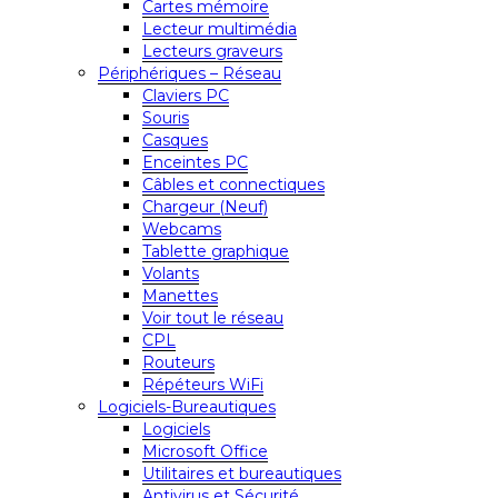
Cartes mémoire
Lecteur multimédia
Lecteurs graveurs
Périphériques – Réseau
Claviers PC
Souris
Casques
Enceintes PC
Câbles et connectiques
Chargeur (Neuf)
Webcams
Tablette graphique
Volants
Manettes
Voir tout le réseau
CPL
Routeurs
Répéteurs WiFi
Logiciels-Bureautiques
Logiciels
Microsoft Office
Utilitaires et bureautiques
Antivirus et Sécurité