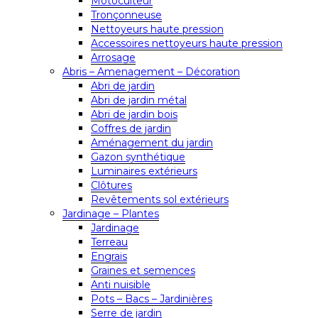
Motoculteur
Tronçonneuse
Nettoyeurs haute pression
Accessoires nettoyeurs haute pression
Arrosage
Abris – Amenagement – Décoration
Abri de jardin
Abri de jardin métal
Abri de jardin bois
Coffres de jardin
Aménagement du jardin
Gazon synthétique
Luminaires extérieurs
Clôtures
Revêtements sol extérieurs
Jardinage – Plantes
Jardinage
Terreau
Engrais
Graines et semences
Anti nuisible
Pots – Bacs – Jardinières
Serre de jardin