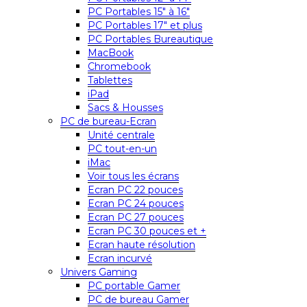
PC Portables 15″ à 16″
PC Portables 17″ et plus
PC Portables Bureautique
MacBook
Chromebook
Tablettes
iPad
Sacs & Housses
PC de bureau-Ecran
Unité centrale
PC tout-en-un
iMac
Voir tous les écrans
Ecran PC 22 pouces
Ecran PC 24 pouces
Ecran PC 27 pouces
Ecran PC 30 pouces et +
Ecran haute résolution
Ecran incurvé
Univers Gaming
PC portable Gamer
PC de bureau Gamer