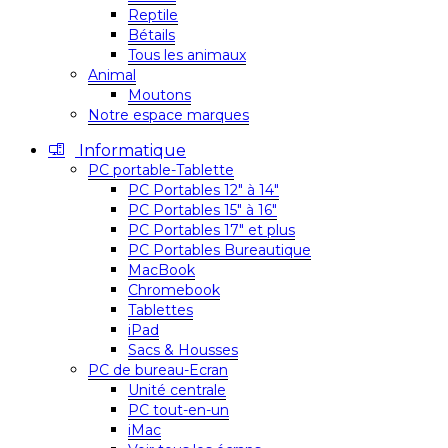
Reptile
Bétails
Tous les animaux
Animal
Moutons
Notre espace marques
Informatique
PC portable-Tablette
PC Portables 12″ à 14″
PC Portables 15″ à 16″
PC Portables 17″ et plus
PC Portables Bureautique
MacBook
Chromebook
Tablettes
iPad
Sacs & Housses
PC de bureau-Ecran
Unité centrale
PC tout-en-un
iMac