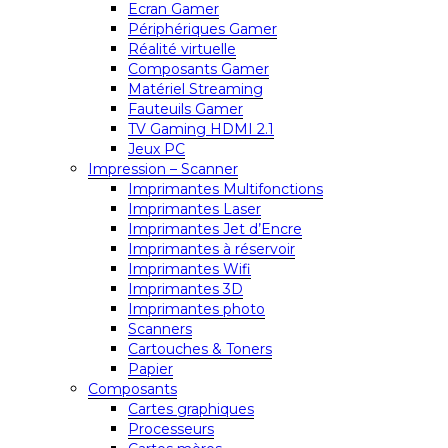
Ecran Gamer
Périphériques Gamer
Réalité virtuelle
Composants Gamer
Matériel Streaming
Fauteuils Gamer
TV Gaming HDMI 2.1
Jeux PC
Impression – Scanner
Imprimantes Multifonctions
Imprimantes Laser
Imprimantes Jet d’Encre
Imprimantes à réservoir
Imprimantes Wifi
Imprimantes 3D
Imprimantes photo
Scanners
Cartouches & Toners
Papier
Composants
Cartes graphiques
Processeurs