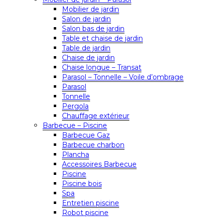
Mobilier de jardin
Salon de jardin
Salon bas de jardin
Table et chaise de jardin
Table de jardin
Chaise de jardin
Chaise longue – Transat
Parasol – Tonnelle – Voile d’ombrage
Parasol
Tonnelle
Pergola
Chauffage extérieur
Barbecue – Piscine
Barbecue Gaz
Barbecue charbon
Plancha
Accessoires Barbecue
Piscine
Piscine bois
Spa
Entretien piscine
Robot piscine