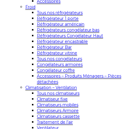
Accessoires
Froid
Tous nos réfrigérateurs
Réfrigérateur 1 porte
Réfrigérateur américain
Réfrigérateurs congélateur bas
Réfrigérateurs Congélateur Haut
Réfrigérateur encastrable
Réfrigérateur Bar
Réfrigérateur vitrine
Tous nos congélateurs
Congélateurs armoires
Congélateur coffre
Accessoires – Produits Ménagers – Pièces
détachées
Climatisation – Ventilation
Tous nos climatiseurs
Climatiseur fixe
Climatiseurs mobiles
Climatiseurs Armoire
Climatiseurs cassette
Traitement de l’air
Ventilateur