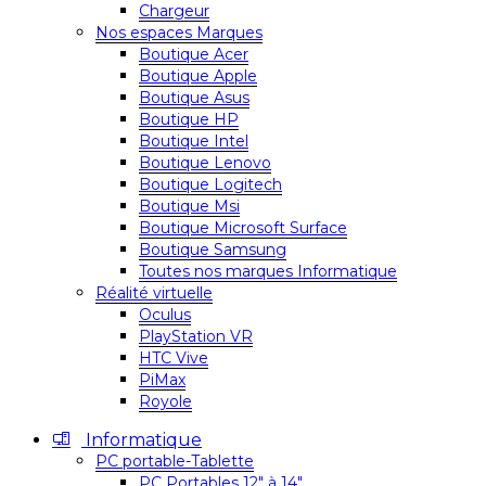
Chargeur
Nos espaces Marques
Boutique Acer
Boutique Apple
Boutique Asus
Boutique HP
Boutique Intel
Boutique Lenovo
Boutique Logitech
Boutique Msi
Boutique Microsoft Surface
Boutique Samsung
Toutes nos marques Informatique
Réalité virtuelle
Oculus
PlayStation VR
HTC Vive
PiMax
Royole
Informatique
PC portable-Tablette
PC Portables 12″ à 14″