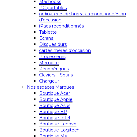
Macbooks
PC portables
ordinateurs de bureau reconditionnés ou
d’occasion
iPads reconditionnés
Tablette
Écrans
Disques durs
cartes mères d’occasion
Processeurs
Mémoire
Périphériques
Claviers – Souris
Chargeur
Nos espaces Marques
Boutique Acer
Boutique Apple
Boutique Asus
Boutique HP
Boutique Intel
Boutique Lenovo
Boutique Logitech
Boutique Msi