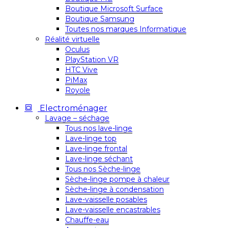
Boutique Microsoft Surface
Boutique Samsung
Toutes nos marques Informatique
Réalité virtuelle
Oculus
PlayStation VR
HTC Vive
PiMax
Royole
Electroménager
Lavage – séchage
Tous nos lave-linge
Lave-linge top
Lave-linge frontal
Lave-linge séchant
Tous nos Sèche-linge
Sèche-linge pompe à chaleur
Sèche-linge à condensation
Lave-vaisselle posables
Lave-vaisselle encastrables
Chauffe-eau