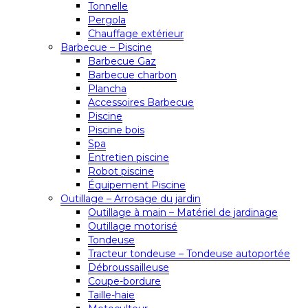
Tonnelle
Pergola
Chauffage extérieur
Barbecue – Piscine
Barbecue Gaz
Barbecue charbon
Plancha
Accessoires Barbecue
Piscine
Piscine bois
Spa
Entretien piscine
Robot piscine
Équipement Piscine
Outillage – Arrosage du jardin
Outillage à main – Matériel de jardinage
Outillage motorisé
Tondeuse
Tracteur tondeuse – Tondeuse autoportée
Débroussailleuse
Coupe-bordure
Taille-haie