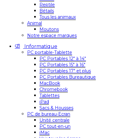
Reptile
Bétails
Tous les animaux
Animal
Moutons
Notre espace marques
Informatique
PC portable-Tablette
PC Portables 12″ à 14″
PC Portables 15″ à 16″
PC Portables 17″ et plus
PC Portables Bureautique
MacBook
Chromebook
Tablettes
iPad
Sacs & Housses
PC de bureau-Ecran
Unité centrale
PC tout-en-un
iMac