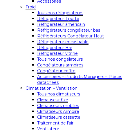
Accessoires
Froid
Tous nos réfrigérateurs
Réfrigérateur 1 porte
Réfrigérateur américain
Réfrigérateurs congélateur bas
Réfrigérateurs Congélateur Haut
Réfrigérateur encastrable
Réfrigérateur Bar
Réfrigérateur vitrine
Tous nos congélateurs
Congélateurs armoires
Congélateur coffre
Accessoires – Produits Ménagers – Pièces
détachées
Climatisation – Ventilation
Tous nos climatiseurs
Climatiseur fixe
Climatiseurs mobiles
Climatiseurs Armoire
Climatiseurs cassette
Traitement de l’air
Ventilateur