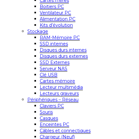
Cartes mères
Boitiers PC
Ventilateur PC
Alimentation PC
Kits d’évolution
Stockage
RAM-Mémoire PC
SSD internes
Disques durs internes
Disques durs externes
SSD Externes
Serveur NAS
Clé USB
Cartes mémoire
Lecteur multimédia
Lecteurs graveurs
Périphériques – Réseau
Claviers PC
Souris
Casques
Enceintes PC
Câbles et connectiques
Chargeur (Neuf)