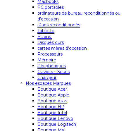
Macbooks
PC portables
ordinateurs de bureau reconditionnés ou
d’occasion
iPads reconditionnés
Tablette
Écrans
Disques durs
cartes mères d’occasion
Processeurs
Mémoire
Périphériques
Claviers – Souris
Chargeur
Nos espaces Marques
Boutique Acer
Boutique Apple
Boutique Asus
Boutique HP
Boutique Intel
Boutique Lenovo
Boutique Logitech
Boutique Msi