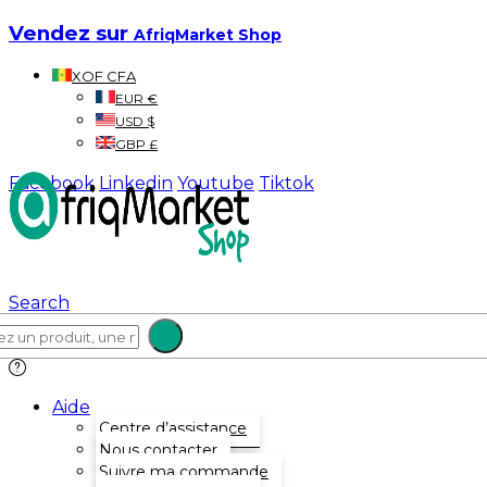
Vendez sur
AfriqMarket Shop
XOF CFA
EUR €
USD $
GBP £
Facebook
Linkedin
Youtube
Tiktok
Search
Aide
Centre d’assistance
Nous contacter
Suivre ma commande