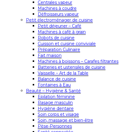
Centrales vapeur
Machines à coudre
Défroisseurs vapeur
Petit électroménager de cuisine
Petit déjeuner – Café
Machines à café à grain
Robots de cuisine
Cuisson et cuisine conviviale
Préparation Culinaire
Fait maison
Machines à boissons – Carafes filtrantes
Batteries et ustensiles de cuisine
Vaisselle – Art de la Table
Balance de cuisine
Fontaines à Eau
Beauté – Hygiène & Santé
Epilation féminine
Rasage masculin
Hygiène dentaire
Soin corps et visage
Soin, massage et bien-être
Pèse-Personnes