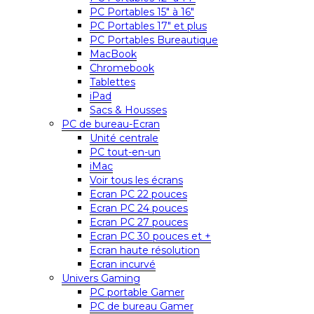
PC Portables 15″ à 16″
PC Portables 17″ et plus
PC Portables Bureautique
MacBook
Chromebook
Tablettes
iPad
Sacs & Housses
PC de bureau-Ecran
Unité centrale
PC tout-en-un
iMac
Voir tous les écrans
Ecran PC 22 pouces
Ecran PC 24 pouces
Ecran PC 27 pouces
Ecran PC 30 pouces et +
Ecran haute résolution
Ecran incurvé
Univers Gaming
PC portable Gamer
PC de bureau Gamer