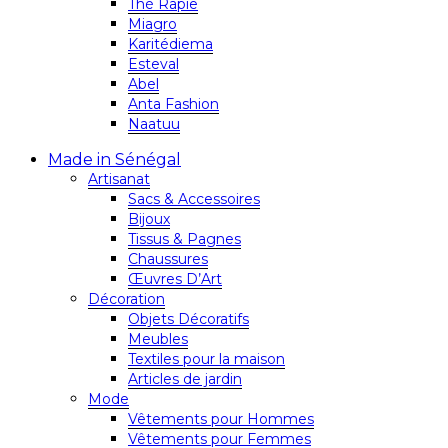
Thé Rapie
Miagro
Karitédiema
Esteval
Abel
Anta Fashion
Naatuu
Made in Sénégal
Artisanat
Sacs & Accessoires
Bijoux
Tissus & Pagnes
Chaussures
Œuvres D’Art
Décoration
Objets Décoratifs
Meubles
Textiles pour la maison
Articles de jardin
Mode
Vêtements pour Hommes
Vêtements pour Femmes