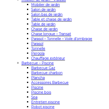
Mobilier de jardin
Salon de jardin
Salon bas de jardin
Table et chaise de jardin
Table de jardin
Chaise de jardin
Chaise longue – Transat
Parasol – Tonnelle – Voile d’ombrage
Parasol
Tonnelle
Pergola
Chauffage extérieur
Barbecue – Piscine
Barbecue Gaz
Barbecue charbon
Plancha
Accessoires Barbecue
Piscine
Piscine bois
Spa
Entretien piscine
Robot piscine