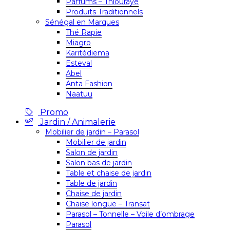
Parfums – Thiouraye
Produits Traditionnels
Sénégal en Marques
Thé Rapie
Miagro
Karitédiema
Esteval
Abel
Anta Fashion
Naatuu
Promo
Jardin / Animalerie
Mobilier de jardin – Parasol
Mobilier de jardin
Salon de jardin
Salon bas de jardin
Table et chaise de jardin
Table de jardin
Chaise de jardin
Chaise longue – Transat
Parasol – Tonnelle – Voile d’ombrage
Parasol