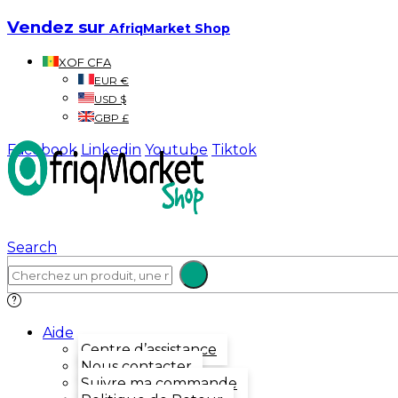
Vendez sur
AfriqMarket Shop
XOF CFA
EUR €
USD $
GBP £
Facebook
Linkedin
Youtube
Tiktok
Search
Aide
Centre d’assistance
Nous contacter
Suivre ma commande