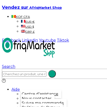
Vendez sur
AfriqMarket Shop
XOF CFA
EUR €
USD $
GBP £
Facebook
Linkedin
Youtube
Tiktok
Search
Aide
Centre d’assistance
Nous contacter
Suivre ma commande