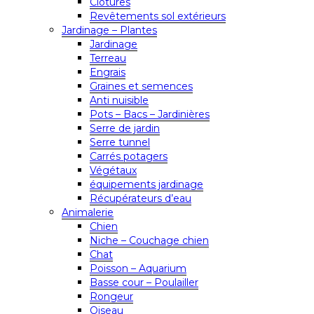
Clôtures
Revêtements sol extérieurs
Jardinage – Plantes
Jardinage
Terreau
Engrais
Graines et semences
Anti nuisible
Pots – Bacs – Jardinières
Serre de jardin
Serre tunnel
Carrés potagers
Végétaux
équipements jardinage
Récupérateurs d’eau
Animalerie
Chien
Niche – Couchage chien
Chat
Poisson – Aquarium
Basse cour – Poulailler
Rongeur
Oiseau