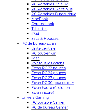
PC Portables 15″ à 16″
PC Portables 17″ et plus
PC Portables Bureautique
MacBook
Chromebook
Tablettes
iPad
Sacs & Housses
PC de bureau-Ecran
Unité centrale
PC tout-en-un
iMac
Voir tous les écrans
Ecran PC 22 pouces
Ecran PC 24 pouces
Ecran PC 27 pouces
Ecran PC 30 pouces et +
Ecran haute résolution
Ecran incurvé
Univers Gaming
PC portable Gamer
PC de bureau Gamer