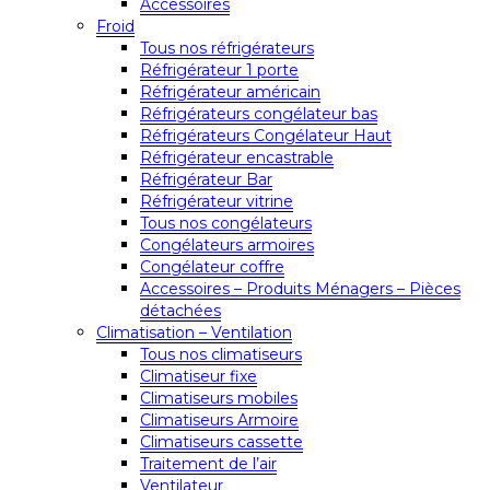
Accessoires
Froid
Tous nos réfrigérateurs
Réfrigérateur 1 porte
Réfrigérateur américain
Réfrigérateurs congélateur bas
Réfrigérateurs Congélateur Haut
Réfrigérateur encastrable
Réfrigérateur Bar
Réfrigérateur vitrine
Tous nos congélateurs
Congélateurs armoires
Congélateur coffre
Accessoires – Produits Ménagers – Pièces
détachées
Climatisation – Ventilation
Tous nos climatiseurs
Climatiseur fixe
Climatiseurs mobiles
Climatiseurs Armoire
Climatiseurs cassette
Traitement de l’air
Ventilateur