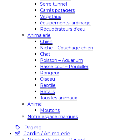
Serre tunnel
Carrés potagers
Végétaux
équipements jardinage
Récupérateurs d’eau
Animalerie
Chien
Niche – Couchage chien
Chat
Poisson – Aquarium
Basse cour – Poulailler
Rongeur
Oiseau
Reptile
Bétails
Tous les animaux
Animal
Moutons
Notre espace marques
Promo
Jardin / Animalerie
Mobilier de jardin – Parasol