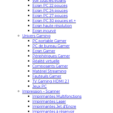
Voir tous les écrans
Ecran PC 22 pouces
Ecran PC 24 pouces
Ecran PC 27 pouces
Ecran PC 30 pouces et +
Ecran haute résolution
Ecran incurvé
Univers Gaming
PC portable Gamer
PC de bureau Gamer
Ecran Gamer
Périphériques Gamer
Réalité virtuelle
Composants Gamer
Matériel Streaming
Fauteuils Gamer
TV Gaming HDMI 2.1
Jeux PC
Impression – Scanner
Imprimantes Multifonctions
Imprimantes Laser
Imprimantes Jet d’Encre
Imprimantes à réservoir