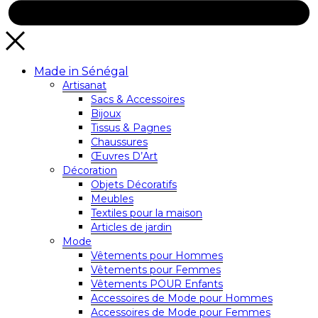
Made in Sénégal
Artisanat
Sacs & Accessoires
Bijoux
Tissus & Pagnes
Chaussures
Œuvres D’Art
Décoration
Objets Décoratifs
Meubles
Textiles pour la maison
Articles de jardin
Mode
Vêtements pour Hommes
Vêtements pour Femmes
Vêtements POUR Enfants
Accessoires de Mode pour Hommes
Accessoires de Mode pour Femmes