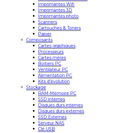
Imprimantes Wifi
Imprimantes 3D
Imprimantes photo
Scanners
Cartouches & Toners
Papier
Composants
Cartes graphiques
Processeurs
Cartes mères
Boitiers PC
Ventilateur PC
Alimentation PC
Kits d’évolution
Stockage
RAM-Mémoire PC
SSD internes
Disques durs internes
Disques durs externes
SSD Externes
Serveur NAS
Clé USB