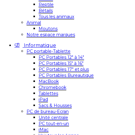
Reptile
Bétails
Tous les animaux
Animal
Moutons
Notre espace marques
Informatique
PC portable-Tablette
PC Portables 12″ à 14″
PC Portables 15″ à 16″
PC Portables 17″ et plus
PC Portables Bureautique
MacBook
Chromebook
Tablettes
iPad
Sacs & Housses
PC de bureau-Ecran
Unité centrale
PC tout-en-un
iMac