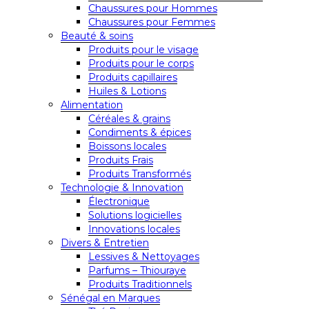
Chaussures pour Hommes
Chaussures pour Femmes
Beauté & soins
Produits pour le visage
Produits pour le corps
Produits capillaires
Huiles & Lotions
Alimentation
Céréales & grains
Condiments & épices
Boissons locales
Produits Frais
Produits Transformés
Technologie & Innovation
Électronique
Solutions logicielles
Innovations locales
Divers & Entretien
Lessives & Nettoyages
Parfums – Thiouraye
Produits Traditionnels
Sénégal en Marques