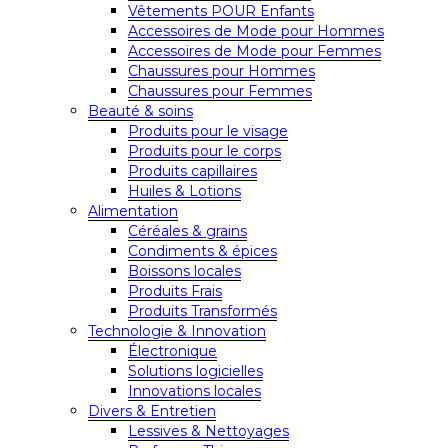
Vêtements POUR Enfants
Accessoires de Mode pour Hommes
Accessoires de Mode pour Femmes
Chaussures pour Hommes
Chaussures pour Femmes
Beauté & soins
Produits pour le visage
Produits pour le corps
Produits capillaires
Huiles & Lotions
Alimentation
Céréales & grains
Condiments & épices
Boissons locales
Produits Frais
Produits Transformés
Technologie & Innovation
Électronique
Solutions logicielles
Innovations locales
Divers & Entretien
Lessives & Nettoyages