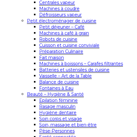
Centrales vapeur
Machines à coudre
Défroisseurs vapeur
Petit électroménager de cuisine
Petit déjeuner – Café
Machines à café à grain
Robots de cuisine
Cuisson et cuisine conviviale
Préparation Culinaire
Fait maison
Machines à boissons – Carafes filtrantes
Batteries et ustensiles de cuisine
Vaisselle – Art de la Table
Balance de cuisine
Fontaines à Eau
Beauté – Hygiène & Santé
Epilation féminine
Rasage masculin
Hygiène dentaire
Soin corps et visage
Soin, massage et bien-être
Pèse-Personnes