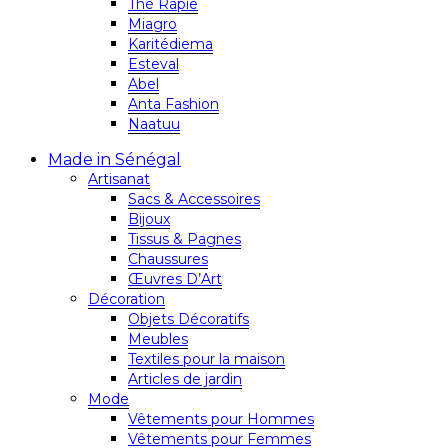
Thé Rapie
Miagro
Karitédiema
Esteval
Abel
Anta Fashion
Naatuu
Made in Sénégal
Artisanat
Sacs & Accessoires
Bijoux
Tissus & Pagnes
Chaussures
Œuvres D’Art
Décoration
Objets Décoratifs
Meubles
Textiles pour la maison
Articles de jardin
Mode
Vêtements pour Hommes
Vêtements pour Femmes