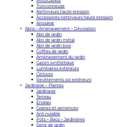
Motoculteur
Tronçonneuse
Nettoyeurs haute pression
Accessoires nettoyeurs haute pression
Arrosage
Abris – Amenagement – Décoration
Abri de jardin
Abri de jardin métal
Abri de jardin bois
Coffres de jardin
Aménagement du jardin
Gazon synthétique
Luminaires extérieurs
Clôtures
Revêtements sol extérieurs
Jardinage – Plantes
Jardinage
Terreau
Engrais
Graines et semences
Anti nuisible
Pots – Bacs – Jardinières
Serre de jardin