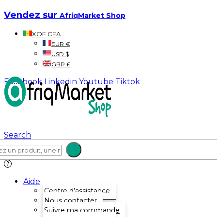
Vendez sur
AfriqMarket Shop
XOF CFA
EUR €
USD $
GBP £
Facebook
Linkedin
Youtube
Tiktok
Search
Aide
Centre d’assistance
Nous contacter
Suivre ma commande