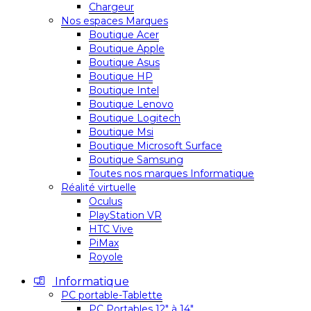
Chargeur
Nos espaces Marques
Boutique Acer
Boutique Apple
Boutique Asus
Boutique HP
Boutique Intel
Boutique Lenovo
Boutique Logitech
Boutique Msi
Boutique Microsoft Surface
Boutique Samsung
Toutes nos marques Informatique
Réalité virtuelle
Oculus
PlayStation VR
HTC Vive
PiMax
Royole
Informatique
PC portable-Tablette
PC Portables 12″ à 14″