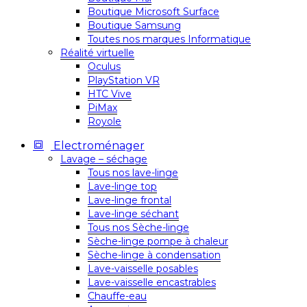
Boutique Microsoft Surface
Boutique Samsung
Toutes nos marques Informatique
Réalité virtuelle
Oculus
PlayStation VR
HTC Vive
PiMax
Royole
Electroménager
Lavage – séchage
Tous nos lave-linge
Lave-linge top
Lave-linge frontal
Lave-linge séchant
Tous nos Sèche-linge
Sèche-linge pompe à chaleur
Sèche-linge à condensation
Lave-vaisselle posables
Lave-vaisselle encastrables
Chauffe-eau