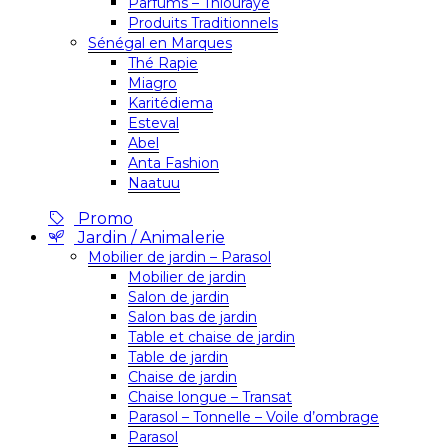
Parfums – Thiouraye
Produits Traditionnels
Sénégal en Marques
Thé Rapie
Miagro
Karitédiema
Esteval
Abel
Anta Fashion
Naatuu
Promo
Jardin / Animalerie
Mobilier de jardin – Parasol
Mobilier de jardin
Salon de jardin
Salon bas de jardin
Table et chaise de jardin
Table de jardin
Chaise de jardin
Chaise longue – Transat
Parasol – Tonnelle – Voile d’ombrage
Parasol