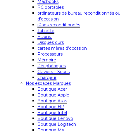
Macbooks
PC portables
ordinateurs de bureau reconditionnés ou
d’occasion
iPads reconditionnés
Tablette
Écrans
Disques durs
cartes mères d’occasion
Processeurs
Mémoire
Périphériques
Claviers – Souris
Chargeur
Nos espaces Marques
Boutique Acer
Boutique Apple
Boutique Asus
Boutique HP
Boutique Intel
Boutique Lenovo
Boutique Logitech
Boutique Msi