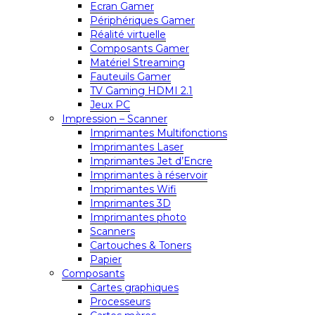
Ecran Gamer
Périphériques Gamer
Réalité virtuelle
Composants Gamer
Matériel Streaming
Fauteuils Gamer
TV Gaming HDMI 2.1
Jeux PC
Impression – Scanner
Imprimantes Multifonctions
Imprimantes Laser
Imprimantes Jet d’Encre
Imprimantes à réservoir
Imprimantes Wifi
Imprimantes 3D
Imprimantes photo
Scanners
Cartouches & Toners
Papier
Composants
Cartes graphiques
Processeurs