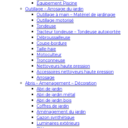
Équipement Piscine
Outillage – Arrosage du jardin
Outillage à main – Matériel de jardinage
Outillage motorisé
Tondeuse
Tracteur tondeuse – Tondeuse autoportée
Débroussailleuse
Coupe-bordure
Taille-haie
Motoculteur
Tronçonneuse
Nettoyeurs haute pression
Accessoires nettoyeurs haute pression
Arrosage
Abris – Amenagement – Décoration
Abri de jardin
Abri de jardin métal
Abri de jardin bois
Coffres de jardin
Aménagement du jardin
Gazon synthétique
Luminaires extérieurs