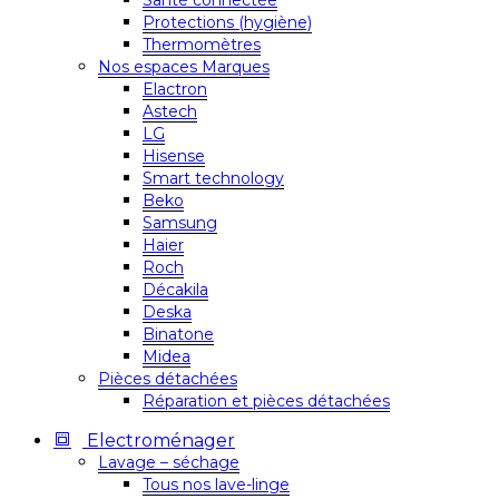
Santé connectée
Protections (hygiène)
Thermomètres
Nos espaces Marques
Elactron
Astech
LG
Hisense
Smart technology
Beko
Samsung
Haier
Roch
Décakila
Deska
Binatone
Midea
Pièces détachées
Réparation et pièces détachées
Electroménager
Lavage – séchage
Tous nos lave-linge