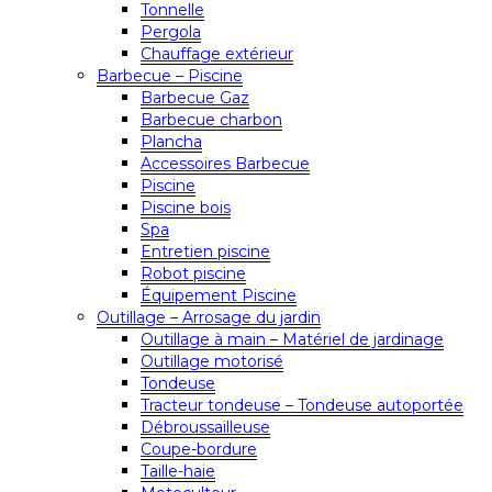
Tonnelle
Pergola
Chauffage extérieur
Barbecue – Piscine
Barbecue Gaz
Barbecue charbon
Plancha
Accessoires Barbecue
Piscine
Piscine bois
Spa
Entretien piscine
Robot piscine
Équipement Piscine
Outillage – Arrosage du jardin
Outillage à main – Matériel de jardinage
Outillage motorisé
Tondeuse
Tracteur tondeuse – Tondeuse autoportée
Débroussailleuse
Coupe-bordure
Taille-haie