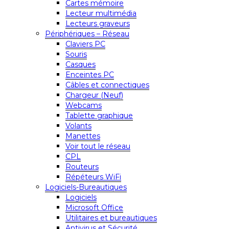
Cartes mémoire
Lecteur multimédia
Lecteurs graveurs
Périphériques – Réseau
Claviers PC
Souris
Casques
Enceintes PC
Câbles et connectiques
Chargeur (Neuf)
Webcams
Tablette graphique
Volants
Manettes
Voir tout le réseau
CPL
Routeurs
Répéteurs WiFi
Logiciels-Bureautiques
Logiciels
Microsoft Office
Utilitaires et bureautiques
Antivirus et Sécurité