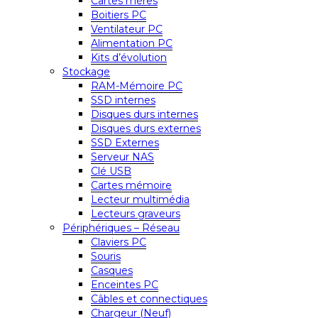
Cartes mères
Boitiers PC
Ventilateur PC
Alimentation PC
Kits d’évolution
Stockage
RAM-Mémoire PC
SSD internes
Disques durs internes
Disques durs externes
SSD Externes
Serveur NAS
Clé USB
Cartes mémoire
Lecteur multimédia
Lecteurs graveurs
Périphériques – Réseau
Claviers PC
Souris
Casques
Enceintes PC
Câbles et connectiques
Chargeur (Neuf)