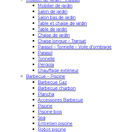
Mobilier de jardin
Salon de jardin
Salon bas de jardin
Table et chaise de jardin
Table de jardin
Chaise de jardin
Chaise longue – Transat
Parasol – Tonnelle – Voile d’ombrage
Parasol
Tonnelle
Pergola
Chauffage extérieur
Barbecue – Piscine
Barbecue Gaz
Barbecue charbon
Plancha
Accessoires Barbecue
Piscine
Piscine bois
Spa
Entretien piscine
Robot piscine