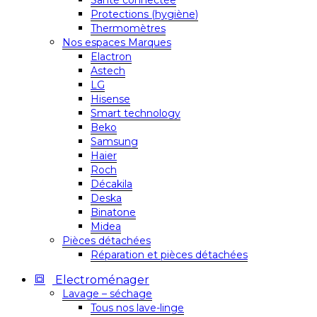
Santé connectée
Protections (hygiène)
Thermomètres
Nos espaces Marques
Elactron
Astech
LG
Hisense
Smart technology
Beko
Samsung
Haier
Roch
Décakila
Deska
Binatone
Midea
Pièces détachées
Réparation et pièces détachées
Electroménager
Lavage – séchage
Tous nos lave-linge