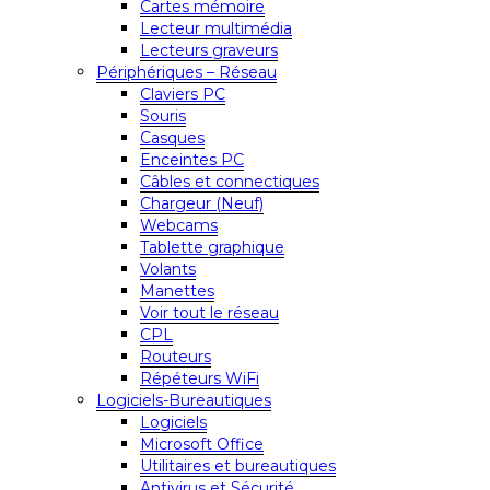
Cartes mémoire
Lecteur multimédia
Lecteurs graveurs
Périphériques – Réseau
Claviers PC
Souris
Casques
Enceintes PC
Câbles et connectiques
Chargeur (Neuf)
Webcams
Tablette graphique
Volants
Manettes
Voir tout le réseau
CPL
Routeurs
Répéteurs WiFi
Logiciels-Bureautiques
Logiciels
Microsoft Office
Utilitaires et bureautiques
Antivirus et Sécurité