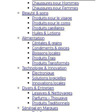
Chaussures pour Hommes
Chaussures pour Femmes
Beauté & soins
Produits pour le visage
Produits pour le corps
Produits capillaires
Huiles & Lotions
Alimentation
Céréales & grains
Condiments & épices
Boissons locales
Produits Frais
Produits Transformés
Technologie & Innovation
Électronique
Solutions logicielles
Innovations locales
Divers & Entretien
Lessives & Nettoyages
Parfums – Thiouraye
Produits Traditionnels
Sénégal en Marques