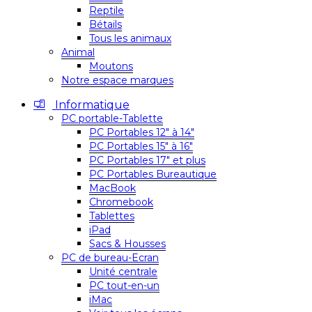
Reptile
Bétails
Tous les animaux
Animal
Moutons
Notre espace marques
Informatique
PC portable-Tablette
PC Portables 12″ à 14″
PC Portables 15″ à 16″
PC Portables 17″ et plus
PC Portables Bureautique
MacBook
Chromebook
Tablettes
iPad
Sacs & Housses
PC de bureau-Ecran
Unité centrale
PC tout-en-un
iMac