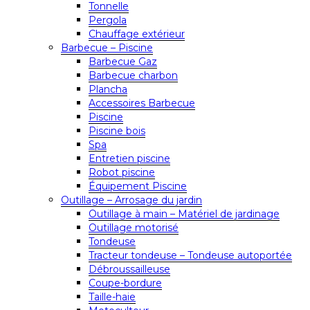
Tonnelle
Pergola
Chauffage extérieur
Barbecue – Piscine
Barbecue Gaz
Barbecue charbon
Plancha
Accessoires Barbecue
Piscine
Piscine bois
Spa
Entretien piscine
Robot piscine
Équipement Piscine
Outillage – Arrosage du jardin
Outillage à main – Matériel de jardinage
Outillage motorisé
Tondeuse
Tracteur tondeuse – Tondeuse autoportée
Débroussailleuse
Coupe-bordure
Taille-haie