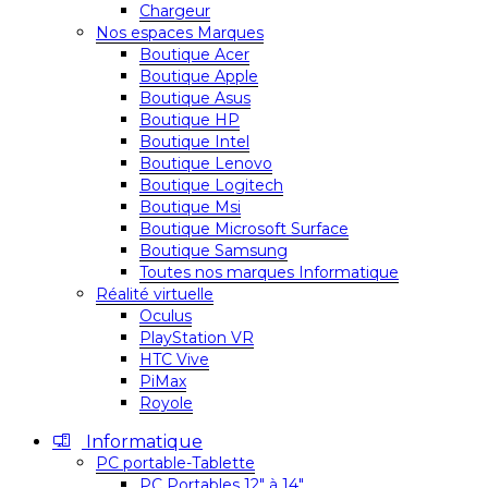
Chargeur
Nos espaces Marques
Boutique Acer
Boutique Apple
Boutique Asus
Boutique HP
Boutique Intel
Boutique Lenovo
Boutique Logitech
Boutique Msi
Boutique Microsoft Surface
Boutique Samsung
Toutes nos marques Informatique
Réalité virtuelle
Oculus
PlayStation VR
HTC Vive
PiMax
Royole
Informatique
PC portable-Tablette
PC Portables 12″ à 14″