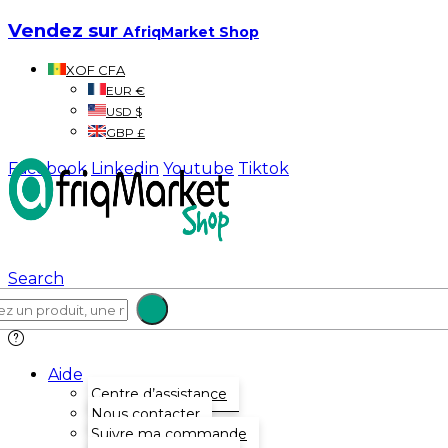
Vendez sur
AfriqMarket Shop
XOF CFA
EUR €
USD $
GBP £
Facebook
Linkedin
Youtube
Tiktok
Search
Aide
Centre d’assistance
Nous contacter
Suivre ma commande