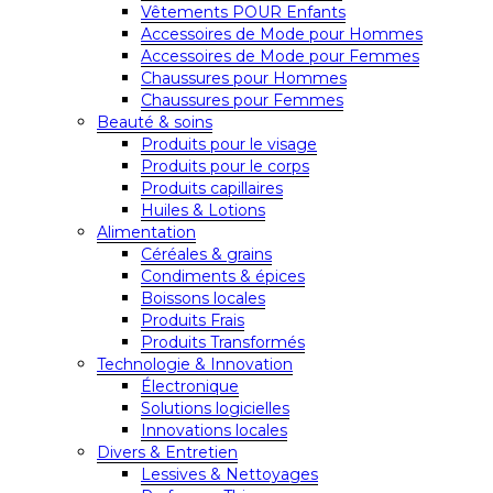
Vêtements POUR Enfants
Accessoires de Mode pour Hommes
Accessoires de Mode pour Femmes
Chaussures pour Hommes
Chaussures pour Femmes
Beauté & soins
Produits pour le visage
Produits pour le corps
Produits capillaires
Huiles & Lotions
Alimentation
Céréales & grains
Condiments & épices
Boissons locales
Produits Frais
Produits Transformés
Technologie & Innovation
Électronique
Solutions logicielles
Innovations locales
Divers & Entretien
Lessives & Nettoyages