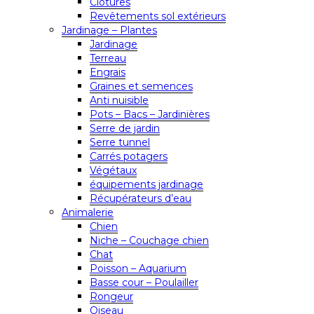
Clôtures
Revêtements sol extérieurs
Jardinage – Plantes
Jardinage
Terreau
Engrais
Graines et semences
Anti nuisible
Pots – Bacs – Jardinières
Serre de jardin
Serre tunnel
Carrés potagers
Végétaux
équipements jardinage
Récupérateurs d’eau
Animalerie
Chien
Niche – Couchage chien
Chat
Poisson – Aquarium
Basse cour – Poulailler
Rongeur
Oiseau