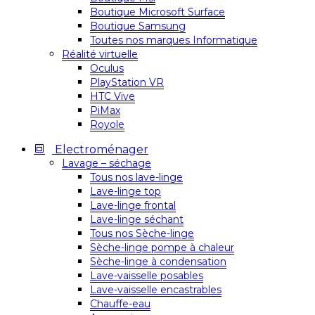
Boutique Microsoft Surface
Boutique Samsung
Toutes nos marques Informatique
Réalité virtuelle
Oculus
PlayStation VR
HTC Vive
PiMax
Royole
Electroménager
Lavage – séchage
Tous nos lave-linge
Lave-linge top
Lave-linge frontal
Lave-linge séchant
Tous nos Sèche-linge
Sèche-linge pompe à chaleur
Sèche-linge à condensation
Lave-vaisselle posables
Lave-vaisselle encastrables
Chauffe-eau