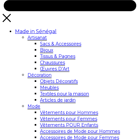
Made in Sénégal
Artisanat
Sacs & Accessoires
Bijoux
Tissus & Pagnes
Chaussures
Œuvres D’Art
Décoration
Objets Décoratifs
Meubles
Textiles pour la maison
Articles de jardin
Mode
Vêtements pour Hommes
Vêtements pour Femmes
Vêtements POUR Enfants
Accessoires de Mode pour Hommes
Accessoires de Mode pour Femmes