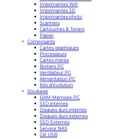
Imprimantes Wifi
Imprimantes 3D
Imprimantes photo
Scanners
Cartouches & Toners
Papier
Composants
Cartes graphiques
Processeurs
Cartes mères
Boitiers PC
Ventilateur PC
Alimentation PC
Kits d’évolution
Stockage
RAM-Mémoire PC
SSD internes
Disques durs internes
Disques durs externes
SSD Externes
Serveur NAS
Clé USB