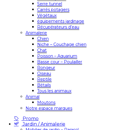
Serre tunnel
Carrés potagers
Végétaux
équipements jardinage
Récupérateurs d’eau
Animalerie
Chien
Niche – Couchage chien
Chat
Poisson – Aquarium
Basse cour – Poulailler
Rongeur
Oiseau
Reptile
Bétails
Tous les animaux
Animal
Moutons
Notre espace marques
Promo
Jardin / Animalerie
Mobilier de jardin – Parasol