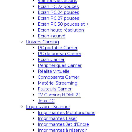
Voir tous les écrans
Ecran PC 22 pouces
Ecran PC 24 pouces
Ecran PC 27 pouces
Ecran PC 30 pouces et +
Ecran haute résolution
Ecran incurvé
Univers Gaming
PC portable Gamer
PC de bureau Gamer
Ecran Gamer
Périphériques Gamer
Réalité virtuelle
Composants Gamer
Matériel Streaming
Fauteuils Gamer
TV Gaming HDMI 2.1
Jeux PC
Impression – Scanner
Imprimantes Multifonctions
Imprimantes Laser
Imprimantes Jet d’Encre
Imprimantes à réservoir