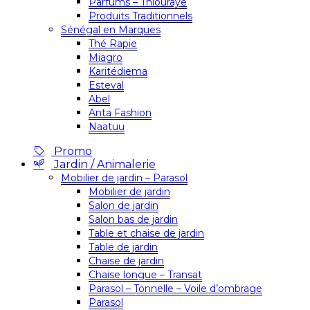
Parfums – Thiouraye
Produits Traditionnels
Sénégal en Marques
Thé Rapie
Miagro
Karitédiema
Esteval
Abel
Anta Fashion
Naatuu
Promo
Jardin / Animalerie
Mobilier de jardin – Parasol
Mobilier de jardin
Salon de jardin
Salon bas de jardin
Table et chaise de jardin
Table de jardin
Chaise de jardin
Chaise longue – Transat
Parasol – Tonnelle – Voile d’ombrage
Parasol