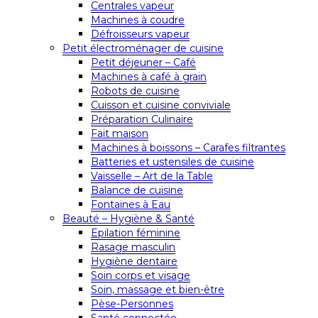
Centrales vapeur
Machines à coudre
Défroisseurs vapeur
Petit électroménager de cuisine
Petit déjeuner – Café
Machines à café à grain
Robots de cuisine
Cuisson et cuisine conviviale
Préparation Culinaire
Fait maison
Machines à boissons – Carafes filtrantes
Batteries et ustensiles de cuisine
Vaisselle – Art de la Table
Balance de cuisine
Fontaines à Eau
Beauté – Hygiène & Santé
Epilation féminine
Rasage masculin
Hygiène dentaire
Soin corps et visage
Soin, massage et bien-être
Pèse-Personnes