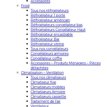
Accessoires
Froid
Tous nos réfrigérateurs
Réfrigérateur 1 porte
Réfrigérateur américain
Réfrigérateurs congélateur bas
Réfrigérateurs Congélateur Haut
Réfrigérateur encastrable
Réfrigérateur Bar
Réfrigérateur vitrine
Tous nos congélateurs
Congélateurs armoires
Congélateur coffre
Accessoires – Produits Ménagers – Pièces
détachées
Climatisation – Ventilation
Tous nos climatiseurs
Climatiseur fixe
Climatiseurs mobiles
Climatiseurs Armoire
Climatiseurs cassette
Traitement de l’air
Ventilateur