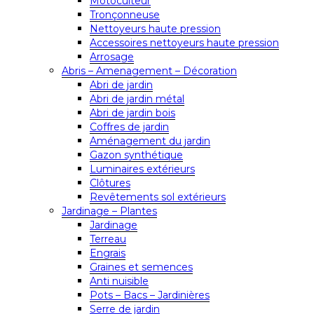
Motoculteur
Tronçonneuse
Nettoyeurs haute pression
Accessoires nettoyeurs haute pression
Arrosage
Abris – Amenagement – Décoration
Abri de jardin
Abri de jardin métal
Abri de jardin bois
Coffres de jardin
Aménagement du jardin
Gazon synthétique
Luminaires extérieurs
Clôtures
Revêtements sol extérieurs
Jardinage – Plantes
Jardinage
Terreau
Engrais
Graines et semences
Anti nuisible
Pots – Bacs – Jardinières
Serre de jardin