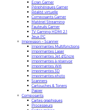
Ecran Gamer
Périphériques Gamer
Réalité virtuelle
Composants Gamer
Matériel Streaming
Fauteuils Gamer
TV Gaming HDMI 2.1
Jeux PC
Impression – Scanner
Imprimantes Multifonctions
Imprimantes Laser
Imprimantes Jet d’Encre
Imprimantes à réservoir
Imprimantes Wifi
Imprimantes 3D
Imprimantes photo
Scanners
Cartouches & Toners
Papier
Composants
Cartes graphiques
Processeurs