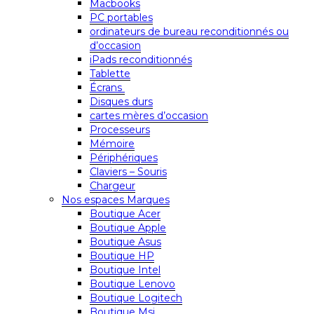
Macbooks
PC portables
ordinateurs de bureau reconditionnés ou
d’occasion
iPads reconditionnés
Tablette
Écrans
Disques durs
cartes mères d’occasion
Processeurs
Mémoire
Périphériques
Claviers – Souris
Chargeur
Nos espaces Marques
Boutique Acer
Boutique Apple
Boutique Asus
Boutique HP
Boutique Intel
Boutique Lenovo
Boutique Logitech
Boutique Msi