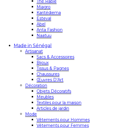
Thé Rapie
Miagro
Karitédiema
Esteval
Abel
Anta Fashion
Naatuu
Made in Sénégal
Artisanat
Sacs & Accessoires
Bijoux
Tissus & Pagnes
Chaussures
Œuvres D’Art
Décoration
Objets Décoratifs
Meubles
Textiles pour la maison
Articles de jardin
Mode
Vêtements pour Hommes
Vêtements pour Femmes