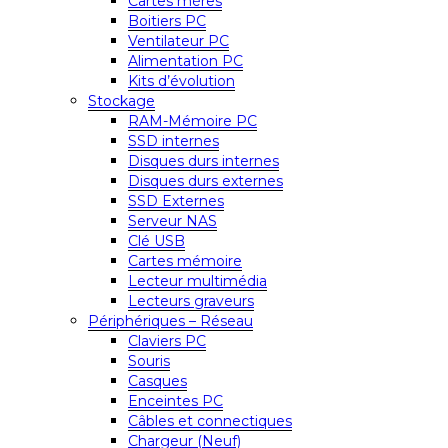
Cartes mères
Boitiers PC
Ventilateur PC
Alimentation PC
Kits d’évolution
Stockage
RAM-Mémoire PC
SSD internes
Disques durs internes
Disques durs externes
SSD Externes
Serveur NAS
Clé USB
Cartes mémoire
Lecteur multimédia
Lecteurs graveurs
Périphériques – Réseau
Claviers PC
Souris
Casques
Enceintes PC
Câbles et connectiques
Chargeur (Neuf)