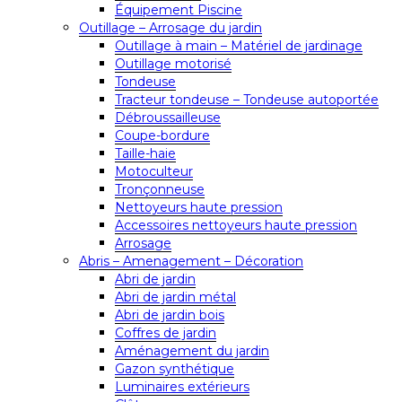
Équipement Piscine
Outillage – Arrosage du jardin
Outillage à main – Matériel de jardinage
Outillage motorisé
Tondeuse
Tracteur tondeuse – Tondeuse autoportée
Débroussailleuse
Coupe-bordure
Taille-haie
Motoculteur
Tronçonneuse
Nettoyeurs haute pression
Accessoires nettoyeurs haute pression
Arrosage
Abris – Amenagement – Décoration
Abri de jardin
Abri de jardin métal
Abri de jardin bois
Coffres de jardin
Aménagement du jardin
Gazon synthétique
Luminaires extérieurs