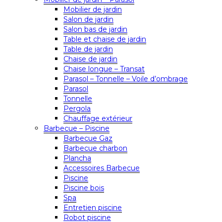
Mobilier de jardin
Salon de jardin
Salon bas de jardin
Table et chaise de jardin
Table de jardin
Chaise de jardin
Chaise longue – Transat
Parasol – Tonnelle – Voile d’ombrage
Parasol
Tonnelle
Pergola
Chauffage extérieur
Barbecue – Piscine
Barbecue Gaz
Barbecue charbon
Plancha
Accessoires Barbecue
Piscine
Piscine bois
Spa
Entretien piscine
Robot piscine