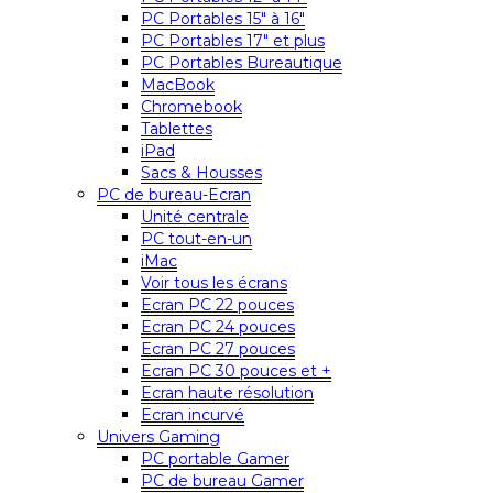
PC Portables 15″ à 16″
PC Portables 17″ et plus
PC Portables Bureautique
MacBook
Chromebook
Tablettes
iPad
Sacs & Housses
PC de bureau-Ecran
Unité centrale
PC tout-en-un
iMac
Voir tous les écrans
Ecran PC 22 pouces
Ecran PC 24 pouces
Ecran PC 27 pouces
Ecran PC 30 pouces et +
Ecran haute résolution
Ecran incurvé
Univers Gaming
PC portable Gamer
PC de bureau Gamer