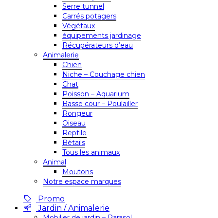
Serre tunnel
Carrés potagers
Végétaux
équipements jardinage
Récupérateurs d’eau
Animalerie
Chien
Niche – Couchage chien
Chat
Poisson – Aquarium
Basse cour – Poulailler
Rongeur
Oiseau
Reptile
Bétails
Tous les animaux
Animal
Moutons
Notre espace marques
Promo
Jardin / Animalerie
Mobilier de jardin – Parasol