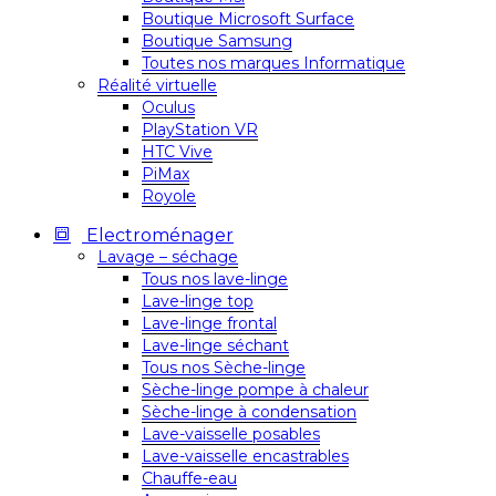
Boutique Microsoft Surface
Boutique Samsung
Toutes nos marques Informatique
Réalité virtuelle
Oculus
PlayStation VR
HTC Vive
PiMax
Royole
Electroménager
Lavage – séchage
Tous nos lave-linge
Lave-linge top
Lave-linge frontal
Lave-linge séchant
Tous nos Sèche-linge
Sèche-linge pompe à chaleur
Sèche-linge à condensation
Lave-vaisselle posables
Lave-vaisselle encastrables
Chauffe-eau