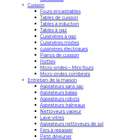
Cuisson
Fours encastrables
Tables de cuisson
Tables à induction
Tables à gaz
Cuisinières à gaz
Cuisinières mixtes
cuisinières électriques
Pianos de cuisson
Hottes
Micro-ondes – Mini-fours
Micro-ondes combinés
Entretien de la maison
Aspirateurs sans sac
Aspirateurs balais
Aspirateurs robots
Aspirateurs traîneaux
Nettoyeurs vapeur
Lave-vitres
Aspirateurs nettoyeurs de sol
Fers à repasser
Petit déjeuner