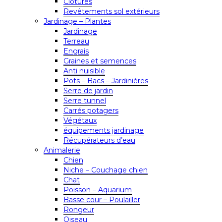
Clôtures
Revêtements sol extérieurs
Jardinage – Plantes
Jardinage
Terreau
Engrais
Graines et semences
Anti nuisible
Pots – Bacs – Jardinières
Serre de jardin
Serre tunnel
Carrés potagers
Végétaux
équipements jardinage
Récupérateurs d’eau
Animalerie
Chien
Niche – Couchage chien
Chat
Poisson – Aquarium
Basse cour – Poulailler
Rongeur
Oiseau