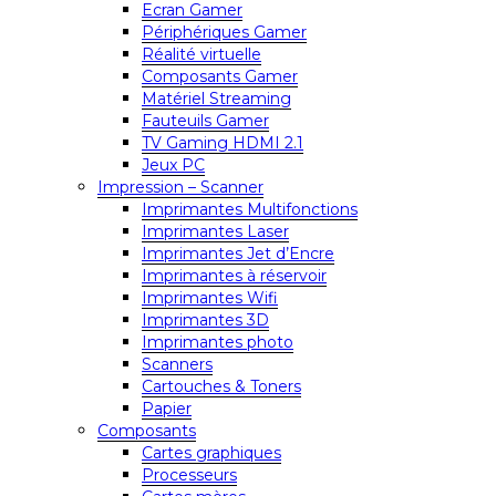
Ecran Gamer
Périphériques Gamer
Réalité virtuelle
Composants Gamer
Matériel Streaming
Fauteuils Gamer
TV Gaming HDMI 2.1
Jeux PC
Impression – Scanner
Imprimantes Multifonctions
Imprimantes Laser
Imprimantes Jet d’Encre
Imprimantes à réservoir
Imprimantes Wifi
Imprimantes 3D
Imprimantes photo
Scanners
Cartouches & Toners
Papier
Composants
Cartes graphiques
Processeurs