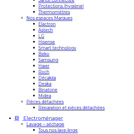
Santé connectée
Protections (hygiène)
Thermomètres
Nos espaces Marques
Elactron
Astech
LG
Hisense
Smart technology
Beko
Samsung
Haier
Roch
Décakila
Deska
Binatone
Midea
Pièces détachées
Réparation et pièces détachées
Electroménager
Lavage – séchage
Tous nos lave-linge