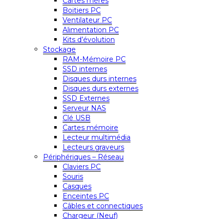
Cartes mères
Boitiers PC
Ventilateur PC
Alimentation PC
Kits d’évolution
Stockage
RAM-Mémoire PC
SSD internes
Disques durs internes
Disques durs externes
SSD Externes
Serveur NAS
Clé USB
Cartes mémoire
Lecteur multimédia
Lecteurs graveurs
Périphériques – Réseau
Claviers PC
Souris
Casques
Enceintes PC
Câbles et connectiques
Chargeur (Neuf)