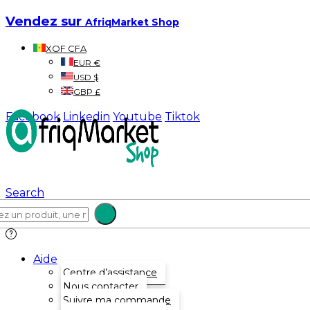
Vendez sur
AfriqMarket Shop
XOF CFA
EUR €
USD $
GBP £
Facebook
Linkedin
Youtube
Tiktok
Search
Aide
Centre d’assistance
Nous contacter
Suivre ma commande