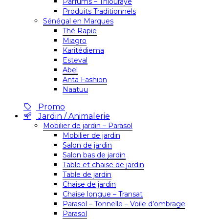
Parfums – Thiouraye
Produits Traditionnels
Sénégal en Marques
Thé Rapie
Miagro
Karitédiema
Esteval
Abel
Anta Fashion
Naatuu
Promo
Jardin / Animalerie
Mobilier de jardin – Parasol
Mobilier de jardin
Salon de jardin
Salon bas de jardin
Table et chaise de jardin
Table de jardin
Chaise de jardin
Chaise longue – Transat
Parasol – Tonnelle – Voile d’ombrage
Parasol