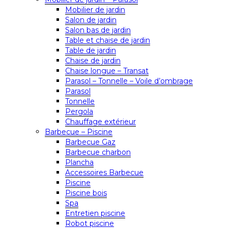
Mobilier de jardin
Salon de jardin
Salon bas de jardin
Table et chaise de jardin
Table de jardin
Chaise de jardin
Chaise longue – Transat
Parasol – Tonnelle – Voile d’ombrage
Parasol
Tonnelle
Pergola
Chauffage extérieur
Barbecue – Piscine
Barbecue Gaz
Barbecue charbon
Plancha
Accessoires Barbecue
Piscine
Piscine bois
Spa
Entretien piscine
Robot piscine