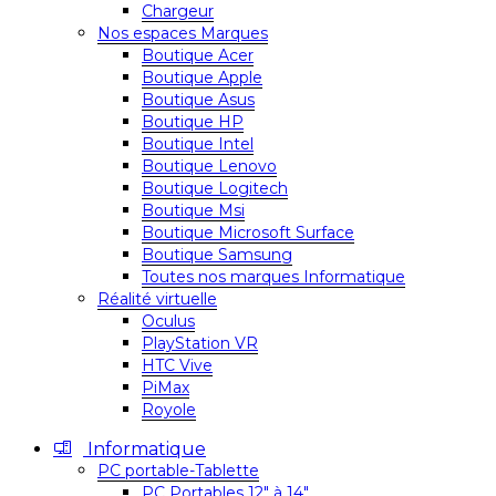
Chargeur
Nos espaces Marques
Boutique Acer
Boutique Apple
Boutique Asus
Boutique HP
Boutique Intel
Boutique Lenovo
Boutique Logitech
Boutique Msi
Boutique Microsoft Surface
Boutique Samsung
Toutes nos marques Informatique
Réalité virtuelle
Oculus
PlayStation VR
HTC Vive
PiMax
Royole
Informatique
PC portable-Tablette
PC Portables 12″ à 14″