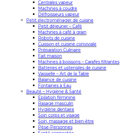
Centrales vapeur
Machines à coudre
Défroisseurs vapeur
Petit électroménager de cuisine
Petit déjeuner – Café
Machines à café à grain
Robots de cuisine
Cuisson et cuisine conviviale
Préparation Culinaire
Fait maison
Machines à boissons – Carafes filtrantes
Batteries et ustensiles de cuisine
Vaisselle – Art de la Table
Balance de cuisine
Fontaines à Eau
Beauté – Hygiène & Santé
Epilation féminine
Rasage masculin
Hygiène dentaire
Soin corps et visage
Soin, massage et bien-être
Pèse-Personnes