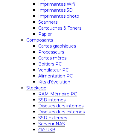
Imprimantes Wifi
Imprimantes 3D
Imprimantes photo
Scanners
Cartouches & Toners
Papier
Composants
Cartes graphiques
Processeurs
Cartes mères
Boitiers PC
Ventilateur PC
Alimentation PC
Kits d’évolution
Stockage
RAM-Mémoire PC
SSD internes
Disques durs internes
Disques durs externes
SSD Externes
Serveur NAS
Clé USB