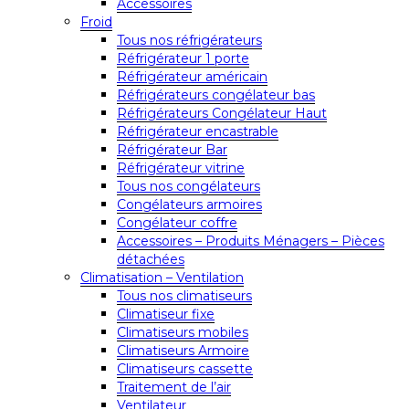
Accessoires
Froid
Tous nos réfrigérateurs
Réfrigérateur 1 porte
Réfrigérateur américain
Réfrigérateurs congélateur bas
Réfrigérateurs Congélateur Haut
Réfrigérateur encastrable
Réfrigérateur Bar
Réfrigérateur vitrine
Tous nos congélateurs
Congélateurs armoires
Congélateur coffre
Accessoires – Produits Ménagers – Pièces
détachées
Climatisation – Ventilation
Tous nos climatiseurs
Climatiseur fixe
Climatiseurs mobiles
Climatiseurs Armoire
Climatiseurs cassette
Traitement de l’air
Ventilateur