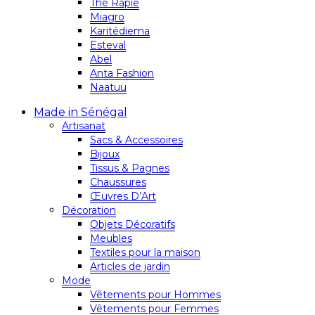
Thé Rapie
Miagro
Karitédiema
Esteval
Abel
Anta Fashion
Naatuu
Made in Sénégal
Artisanat
Sacs & Accessoires
Bijoux
Tissus & Pagnes
Chaussures
Œuvres D’Art
Décoration
Objets Décoratifs
Meubles
Textiles pour la maison
Articles de jardin
Mode
Vêtements pour Hommes
Vêtements pour Femmes