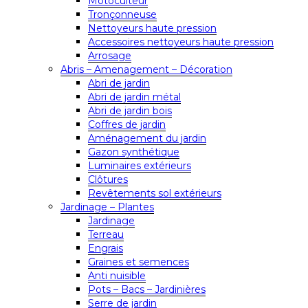
Motoculteur
Tronçonneuse
Nettoyeurs haute pression
Accessoires nettoyeurs haute pression
Arrosage
Abris – Amenagement – Décoration
Abri de jardin
Abri de jardin métal
Abri de jardin bois
Coffres de jardin
Aménagement du jardin
Gazon synthétique
Luminaires extérieurs
Clôtures
Revêtements sol extérieurs
Jardinage – Plantes
Jardinage
Terreau
Engrais
Graines et semences
Anti nuisible
Pots – Bacs – Jardinières
Serre de jardin