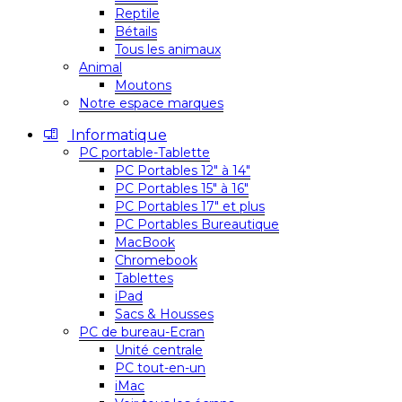
Reptile
Bétails
Tous les animaux
Animal
Moutons
Notre espace marques
Informatique
PC portable-Tablette
PC Portables 12″ à 14″
PC Portables 15″ à 16″
PC Portables 17″ et plus
PC Portables Bureautique
MacBook
Chromebook
Tablettes
iPad
Sacs & Housses
PC de bureau-Ecran
Unité centrale
PC tout-en-un
iMac