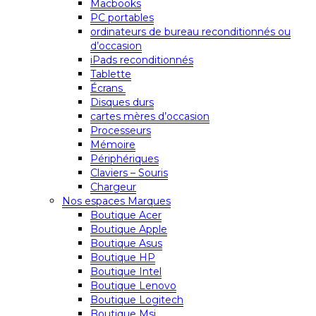
Macbooks
PC portables
ordinateurs de bureau reconditionnés ou
d’occasion
iPads reconditionnés
Tablette
Écrans
Disques durs
cartes mères d’occasion
Processeurs
Mémoire
Périphériques
Claviers – Souris
Chargeur
Nos espaces Marques
Boutique Acer
Boutique Apple
Boutique Asus
Boutique HP
Boutique Intel
Boutique Lenovo
Boutique Logitech
Boutique Msi