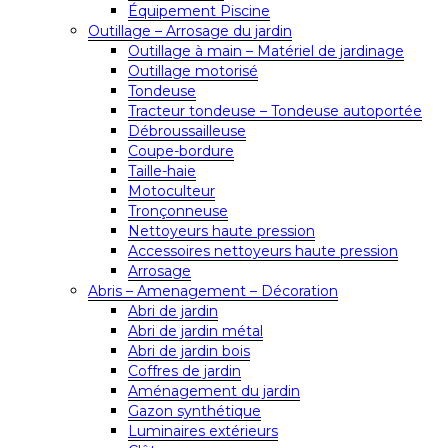
Équipement Piscine
Outillage – Arrosage du jardin
Outillage à main – Matériel de jardinage
Outillage motorisé
Tondeuse
Tracteur tondeuse – Tondeuse autoportée
Débroussailleuse
Coupe-bordure
Taille-haie
Motoculteur
Tronçonneuse
Nettoyeurs haute pression
Accessoires nettoyeurs haute pression
Arrosage
Abris – Amenagement – Décoration
Abri de jardin
Abri de jardin métal
Abri de jardin bois
Coffres de jardin
Aménagement du jardin
Gazon synthétique
Luminaires extérieurs