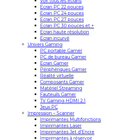
Voir tous les écrans
Ecran PC 22 pouces
Ecran PC 24 pouces
Ecran PC 27 pouces
Ecran PC 30 pouces et +
Ecran haute résolution
Ecran incurvé
Univers Gaming
PC portable Gamer
PC de bureau Gamer
Ecran Gamer
Périphériques Gamer
Réalité virtuelle
Composants Gamer
Matériel Streaming
Fauteuils Gamer
TV Gaming HDMI 2.1
Jeux PC
Impression – Scanner
Imprimantes Multifonctions
Imprimantes Laser
Imprimantes Jet d’Encre
Imprimantes à réservoir