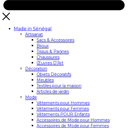
Made in Sénégal
Artisanat
Sacs & Accessoires
Bijoux
Tissus & Pagnes
Chaussures
Œuvres D’Art
Décoration
Objets Décoratifs
Meubles
Textiles pour la maison
Articles de jardin
Mode
Vêtements pour Hommes
Vêtements pour Femmes
Vêtements POUR Enfants
Accessoires de Mode pour Hommes
Accessoires de Mode pour Femmes