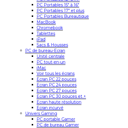
PC Portables 15″ à 16″
PC Portables 17″ et plus
PC Portables Bureautique
MacBook
Chromebook
Tablettes
iPad
Sacs & Housses
PC de bureau-Ecran
Unité centrale
PC tout-en-un
iMac
Voir tous les écrans
Ecran PC 22 pouces
Ecran PC 24 pouces
Ecran PC 27 pouces
Ecran PC 30 pouces et +
Ecran haute résolution
Ecran incurvé
Univers Gaming
PC portable Gamer
PC de bureau Gamer