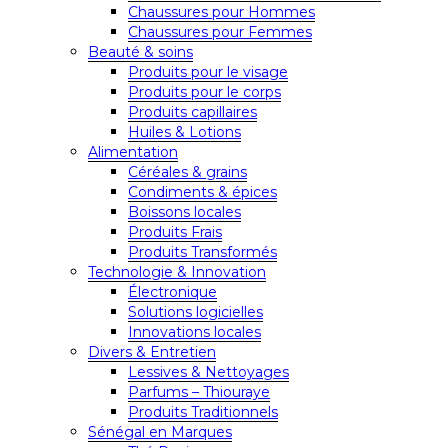
Chaussures pour Hommes
Chaussures pour Femmes
Beauté & soins
Produits pour le visage
Produits pour le corps
Produits capillaires
Huiles & Lotions
Alimentation
Céréales & grains
Condiments & épices
Boissons locales
Produits Frais
Produits Transformés
Technologie & Innovation
Électronique
Solutions logicielles
Innovations locales
Divers & Entretien
Lessives & Nettoyages
Parfums – Thiouraye
Produits Traditionnels
Sénégal en Marques