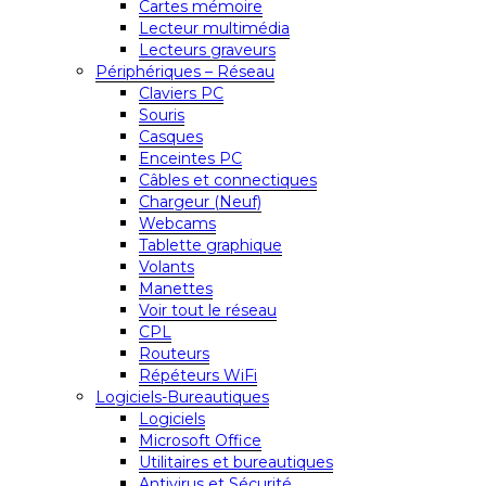
Cartes mémoire
Lecteur multimédia
Lecteurs graveurs
Périphériques – Réseau
Claviers PC
Souris
Casques
Enceintes PC
Câbles et connectiques
Chargeur (Neuf)
Webcams
Tablette graphique
Volants
Manettes
Voir tout le réseau
CPL
Routeurs
Répéteurs WiFi
Logiciels-Bureautiques
Logiciels
Microsoft Office
Utilitaires et bureautiques
Antivirus et Sécurité