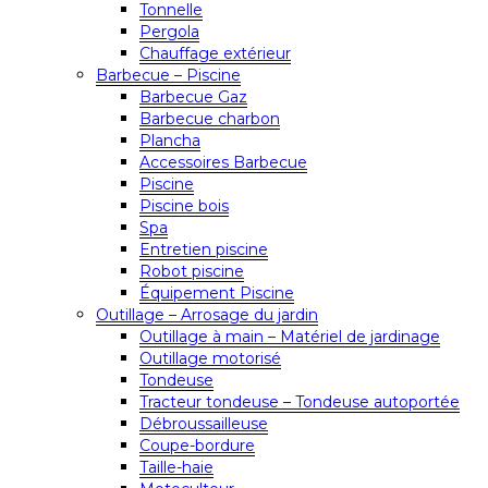
Tonnelle
Pergola
Chauffage extérieur
Barbecue – Piscine
Barbecue Gaz
Barbecue charbon
Plancha
Accessoires Barbecue
Piscine
Piscine bois
Spa
Entretien piscine
Robot piscine
Équipement Piscine
Outillage – Arrosage du jardin
Outillage à main – Matériel de jardinage
Outillage motorisé
Tondeuse
Tracteur tondeuse – Tondeuse autoportée
Débroussailleuse
Coupe-bordure
Taille-haie